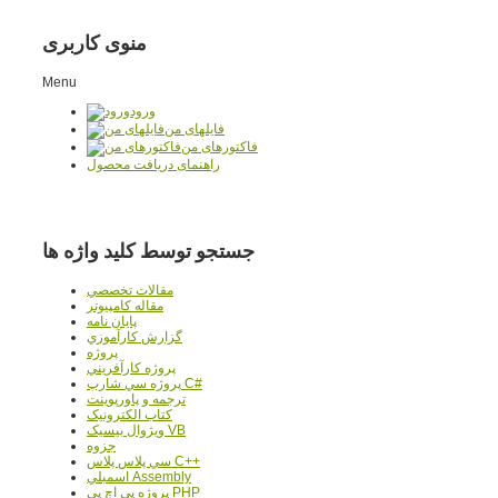
منوی کاربری
Menu
ورود
فایلهای من
فاکتورهای من
راهنمای دریافت محصول
جستجو توسط کلید واژه ها
مقالات تخصصي
مقاله کامپیوتر
پایان نامه
گزارش کارآموزي
پروژه
پروژه کارآفريني
پروژه سي شارپ C#
ترجمه و پاورپوينت
کتاب الکترونيک
ويژوال بيسيک VB
جزوه
سي پلاس پلاس C++
اسمبلي Assembly
پروژه پي اچ پي PHP