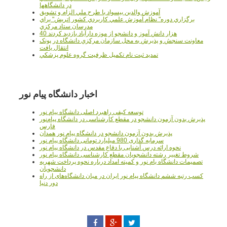
در دانشگاهها
آموزش والدين بيسواد با طرح ملي الزام و تشويق
برگزاري دوره" نظام آموزش علمي كاربردي كشور اتريش" براي
مدرسان ستاد مرکزي
40 هزار دانش آموز و دانشجو از موزه دارآباد بازديد کردند
معاونت سنجش و پذيرش به محل سازمان مرکزي دانشگاه در پونک
انتقال يافت
تمديد ثبت نام تکميل ظرفيت گروه علوم پزشکي
اخبار دانشگاه پیام نور
توسعه کیفی راهبرد اصلی دانشگاه پیام نور
پذیرش بدون آزمون دانشجو در مقطع کارشناسی در دانشگاه پیام‌نور
فارس
پذیرش بدون آزمون دانشجو در دانشگاه پیام نور همدان
سرمایه گذاری 980 میلیارد تومانی دانشگاه پیام نور
نحوه ارائه درس آشنایی با دفاع مقدس در دانشگاه پیام نور
شروط تغییر رشته دانشجویان مقطع کارشناسی دانشگاه پیام نور
تصمیمات دانشگاه یام نور و کمیته امداد درباره نحوه پرداخت شهریه
دانشجویان
کسب رتبه ششم دانشگاه پیام نور ایران در میان دانشگاه‌های از راه
دور دنیا