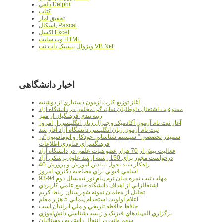
دلفي Delphi
کتاب
تحقيق آمار
پاسکال Pascal
اکسل Excel
وب سايت HTML
ويژوال بيسيک دات نت VB.Net
اخبار دانشگاهی
آغاز توزيع کارت آزمون دستياري از دوشنبه
ممنوعيت اشتغال داوطلبان نمايندگي مجلس در دانشگاه آزاد
رتبه بندي فرهنگيان از مهر
آغاز ثبت نام آزمون آکادميک و جنرال زبان انگليسي از امروز
ثبت نام آزمون زبان انگليسي دانشگاه آزاد آغاز شد
سمينار تخصصي " سيستم شناسايي خودکارو اتوماسيون"در
فرهنگسراي فناوري اطلاعات
فعاليت بيش از 70 هزار عضو هيات علمي در دانشگاه آزاد
درخواست مجوز براي 150 رشته ارشد علوم پزشکي آزاد
40 راهکار سند تحول بنيادين آموزش و پرورش
اسامي قبولي براي مصاحبه دکتري، امروز
مهلت ثبت نمره میان ترم پیام نور نیمسال دوم 94-93
اشتغالزايي از اهداف دانشگاه جامع علمي کاربردي
تجليل از معلمان نمونه شهرستان رباط کريم
اعلام اولويت استخدام پيماني 5 هزار معلم
حافظ حافظه تاريخي و ملي ايرانيان است
برگزاري المپيادهاي فيزيک و زيست‌شناسي دانش‌آموزي
سهم وانت در انتقال دانش به روستائيان