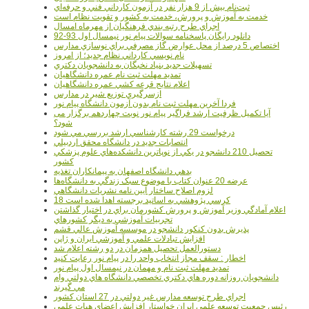
ثبت‌نام بيش از 9 هزار نفر در آزمون کارداني فني و حرفه‌اي
خدمت به آموزش و پرورش، خدمت به کشور و تقويت نظام است
اجراي طرح رتبه بندي فرهنگيان از مهرماه امسال
دانلود رایگان پاسخنامه سوالات پیام نور نیمسال اول 93-92
اختصاص 5 درصد از محل عوارض گاز مصرفي براي نوسازي مدارس
نام نويسي کارداني نظام جديد؛ از امروز
تسهيلات جديد بنياد نخبگان به دانشجويان دکتري
تمديد مهلت ثبت نام عمره دانشگاهيان
اعلام نتايج قرعه کشي عمره دانشگاهيان
ازسرگيري توزيع شير در مدارس
فردا آخرین مهلت ثبت نام بدون آزمون دانشگاه پیام نور
آیا تکمیل ظرفیت ارشد فراگیر پیام نور نوبت چهاردهم برگزار می
شود؟
درخواست 29 رشته کارشناسي ارشد بررسي مي شود
انتصابات جديد در دانشگاه محقق اردبيلي
تحصيل 210 دانشجو در يکي از نوپاترين دانشکده‌هاي علوم پزشکي
کشور
بدهي دانشگاه اصفهان به پيمانکاران تغذيه
عرضه 20 عنوان کتاب با موضوع سبک زندگي به دانشگاه‌ها
لزوم اصلاح ساختار آيين نامه نشريات دانشگاهي
18 کرسي پژوهشي به اساتيد برجسته اهدا شده است
اعلام آمادگي وزير آموزش و پرورش کشورمان براي در اختيار گذاشتن
تجربيات آموزشي به ديگر کشورهاي
پذيرش بدون کنکور دانشجو در موسسه آموزش عالي قشم
افزايش تبادلات علمي و آموزشي ايران و ژاپن
دستورالعمل تحصیل همزمان در دو رشته اعلام شد
اخطار : سقف مجاز انتخاب واحد را در پیام نور رعایت کنید
تمدید مهلت ثبت نام و مهمان در نیمسال اول پیام نور
دانشجويان روزانه دوره هاي دكتري تخصصي دانشگاه هاي دولتي وام
مي گيرند
اجراي طرح توسعه مدارس غير دولتي در 27 استان کشور
رئيس جمعيت توسعه علمي ايران خواستار افزايش اعضاي هيات علمي