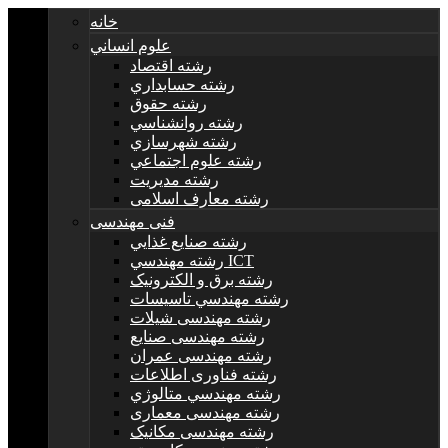
خانه
علوم انساني
رشته اقتصاد
رشته حسابداري
رشته حقوق
رشته روانشناسي
رشته شهرسازي
رشته علوم اجتماعي
رشته مديريت
رشته معارف اسلامی
فنی مهندسی
رشته صنايع غذايي
رشته مهندسي ICT
رشته برق و الکترونيک
رشته مهندسي تاسيسات
رشته مهندسی شیلات
رشته مهندسی صنایع
رشته مهندسی عمران
رشته فناوری اطلاعات
رشته مهندسي متالوژي
رشته مهندسی معماری
رشته مهندسی مکانیک