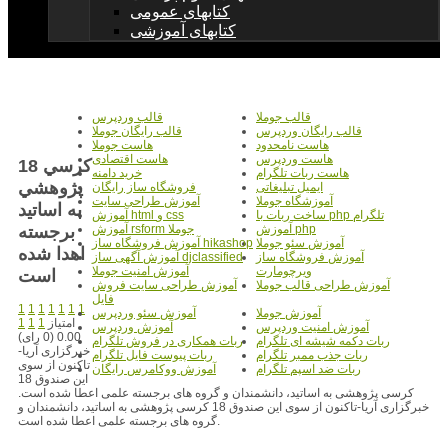
کتابهای عمومی
کتابهای آموزشی
قالب جوملا
قالب وردپرس
قالب رایگان وردپرس
قالب رایگان جوملا
هاست نامحدود
هاست جوملا
هاست وردپرس
هاست اقتصادی
18 کرسي
هاست ربات تلگرام
خرید دامنه
پژوهشي
ایمیل تبلیغاتی
فروشگاه ساز رایگان
آموزشگاه جوملا
آموزش طراحی سایت
به اساتيد
ساخت ربات با php تلگرام
آموزش html و css
برجسته
آموزش php
آموزش rsform جوملا
آموزش سئو جوملا
آموزش فروشگاه ساز hikashop
اهدا شده
آموزش فروشگاه ساز
آموزش آگهی ساز djclassified
ویرچومارت
آموزش امنیت جوملا
است
آموزش طراحی قالب جوملا
آموزش طراحی سایت فروش
فایل
1
1
1
1
1
1
1
آموزش جوملا
آموزش سئو وردپرس
امتیاز
1
1
1
آموزش امنیت وردپرس
آموزش وردپرس
0.00 (0 رای)
ربات دکمه شیشه ای تلگرام
ربات همکاری در فروش تلگرام
خبرگزاری آریا-
ربات جذب ممبر تلگرام
ربات پیوست فایل تلگرام
تاکنون از سوی
ربات ضد اسپم تلگرام
آموزش ووکامرس رایگان
این صندوق 18
کرسی پژوهشی به اساتید، دانشمندان و گروه های برجسته علمی اعطا شده است.
خبرگزاری آریا-تاکنون از سوی این صندوق 18 کرسی پژوهشی به اساتید، دانشمندان و
گروه های برجسته علمی اعطا شده است.