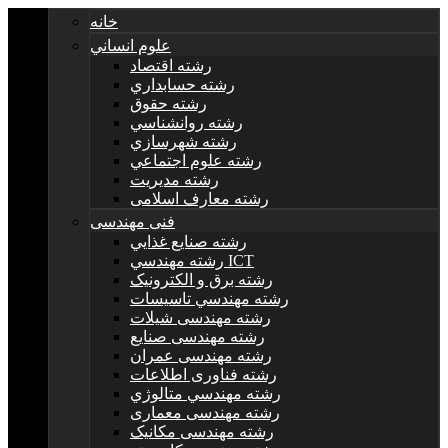
خانه
علوم انساني
رشته اقتصاد
رشته حسابداري
رشته حقوق
رشته روانشناسي
رشته شهرسازي
رشته علوم اجتماعي
رشته مديريت
رشته معارف اسلامی
فنی مهندسی
رشته صنايع غذايي
رشته مهندسي ICT
رشته برق و الکترونيک
رشته مهندسي تاسيسات
رشته مهندسی شیلات
رشته مهندسی صنایع
رشته مهندسی عمران
رشته فناوری اطلاعات
رشته مهندسي متالوژي
رشته مهندسی معماری
رشته مهندسی مکانیک