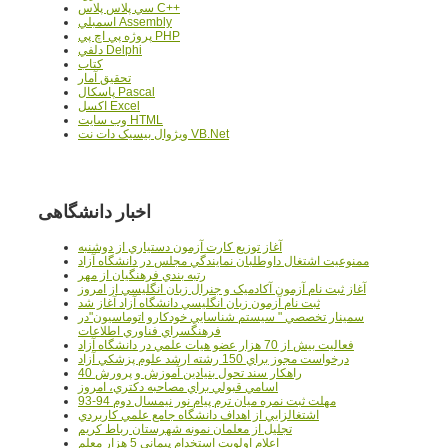
سي پلاس پلاس C++
اسمبلي Assembly
پروژه پي اچ پي PHP
دلفي Delphi
کتاب
تحقيق آمار
پاسکال Pascal
اکسل Excel
وب سايت HTML
ويژوال بيسيک دات نت VB.Net
اخبار دانشگاهی
آغاز توزيع کارت آزمون دستياري از دوشنبه
ممنوعيت اشتغال داوطلبان نمايندگي مجلس در دانشگاه آزاد
رتبه بندي فرهنگيان از مهر
آغاز ثبت نام آزمون آکادميک و جنرال زبان انگليسي از امروز
ثبت نام آزمون زبان انگليسي دانشگاه آزاد آغاز شد
سمينار تخصصي " سيستم شناسايي خودکارو اتوماسيون"در
فرهنگسراي فناوري اطلاعات
فعاليت بيش از 70 هزار عضو هيات علمي در دانشگاه آزاد
درخواست مجوز براي 150 رشته ارشد علوم پزشکي آزاد
40 راهکار سند تحول بنيادين آموزش و پرورش
اسامي قبولي براي مصاحبه دکتري، امروز
مهلت ثبت نمره میان ترم پیام نور نیمسال دوم 94-93
اشتغالزايي از اهداف دانشگاه جامع علمي کاربردي
تجليل از معلمان نمونه شهرستان رباط کريم
اعلام اولويت استخدام پيماني 5 هزار معلم