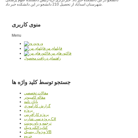
شهرستان اسدآباد از تحصیل 210 دانشجو در این دانشکده خبر داد.
منوی کاربری
Menu
ورود
فایلهای من
فاکتورهای من
راهنمای دریافت محصول
جستجو توسط کلید واژه ها
مقالات تخصصي
مقاله کامپیوتر
پایان نامه
گزارش کارآموزي
پروژه
پروژه کارآفريني
پروژه سي شارپ C#
ترجمه و پاورپوينت
کتاب الکترونيک
ويژوال بيسيک VB
جزوه