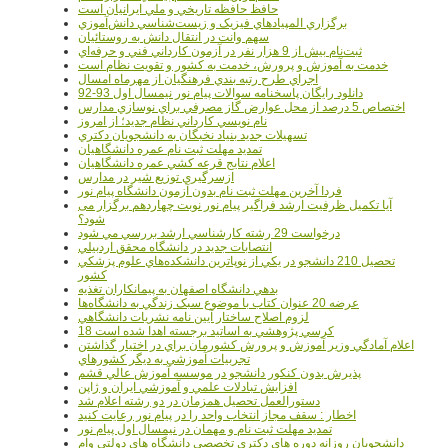
حافظ حافظه تاريخي و ملي ايرانيان است
برگزاري المپيادهاي فيزيک و زيست‌شناسي دانش‌آموزي
سهم وانت در انتقال دانش به روستائيان
ثبت‌نام بيش از 9 هزار نفر در آزمون کارداني فني و حرفه‌اي
خدمت به آموزش و پرورش، خدمت به کشور و تقويت نظام است
اجراي طرح رتبه بندي فرهنگيان از مهرماه امسال
دانلود رایگان پاسخنامه سوالات پیام نور نیمسال اول 93-92
اختصاص 5 درصد از محل عوارض گاز مصرفي براي نوسازي مدارس
نام نويسي کارداني نظام جديد؛ از امروز
تسهيلات جديد بنياد نخبگان به دانشجويان دکتري
تمديد مهلت ثبت نام عمره دانشگاهيان
اعلام نتايج قرعه کشي عمره دانشگاهيان
ازسرگيري توزيع شير در مدارس
فردا آخرین مهلت ثبت نام بدون آزمون دانشگاه پیام نور
آیا تکمیل ظرفیت ارشد فراگیر پیام نور نوبت چهاردهم برگزار می
شود؟
درخواست 29 رشته کارشناسي ارشد بررسي مي شود
انتصابات جديد در دانشگاه محقق اردبيلي
تحصيل 210 دانشجو در يکي از نوپاترين دانشکده‌هاي علوم پزشکي
کشور
بدهي دانشگاه اصفهان به پيمانکاران تغذيه
عرضه 20 عنوان کتاب با موضوع سبک زندگي به دانشگاه‌ها
لزوم اصلاح ساختار آيين نامه نشريات دانشگاهي
18 کرسي پژوهشي به اساتيد برجسته اهدا شده است
اعلام آمادگي وزير آموزش و پرورش کشورمان براي در اختيار گذاشتن
تجربيات آموزشي به ديگر کشورهاي
پذيرش بدون کنکور دانشجو در موسسه آموزش عالي قشم
افزايش تبادلات علمي و آموزشي ايران و ژاپن
دستورالعمل تحصیل همزمان در دو رشته اعلام شد
اخطار : سقف مجاز انتخاب واحد را در پیام نور رعایت کنید
تمدید مهلت ثبت نام و مهمان در نیمسال اول پیام نور
دانشجويان روزانه دوره هاي دكتري تخصصي دانشگاه هاي دولتي وام