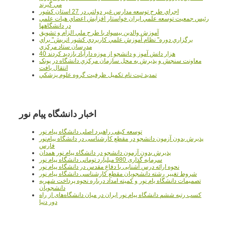
مي گيرند
اجراي طرح توسعه مدارس غير دولتي در 27 استان کشور
رئيس جمعيت توسعه علمي ايران خواستار افزايش اعضاي هيات علمي
در دانشگاهها
آموزش والدين بيسواد با طرح ملي الزام و تشويق
برگزاري دوره" نظام آموزش علمي كاربردي كشور اتريش" براي
مدرسان ستاد مرکزي
40 هزار دانش آموز و دانشجو از موزه دارآباد بازديد کردند
معاونت سنجش و پذيرش به محل سازمان مرکزي دانشگاه در پونک
انتقال يافت
تمديد ثبت نام تکميل ظرفيت گروه علوم پزشکي
اخبار دانشگاه پیام نور
توسعه کیفی راهبرد اصلی دانشگاه پیام نور
پذیرش بدون آزمون دانشجو در مقطع کارشناسی در دانشگاه پیام‌نور
فارس
پذیرش بدون آزمون دانشجو در دانشگاه پیام نور همدان
سرمایه گذاری 980 میلیارد تومانی دانشگاه پیام نور
نحوه ارائه درس آشنایی با دفاع مقدس در دانشگاه پیام نور
شروط تغییر رشته دانشجویان مقطع کارشناسی دانشگاه پیام نور
تصمیمات دانشگاه یام نور و کمیته امداد درباره نحوه پرداخت شهریه
دانشجویان
کسب رتبه ششم دانشگاه پیام نور ایران در میان دانشگاه‌های از راه
دور دنیا