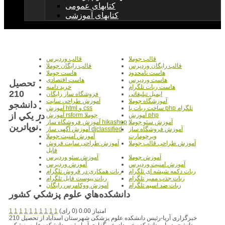
کتابهای عمومی
کتابهای آموزشی
قالب جوملا
قالب وردپرس
قالب رایگان وردپرس
قالب رایگان جوملا
هاست نامحدود
هاست جوملا
هاست وردپرس
هاست اقتصادی
تحصيل
هاست ربات تلگرام
خرید دامنه
210
ایمیل تبلیغاتی
فروشگاه ساز رایگان
آموزشگاه جوملا
آموزش طراحی سایت
دانشجو
ساخت ربات با php تلگرام
آموزش html و css
در يکي از
آموزش php
آموزش rsform جوملا
آموزش سئو جوملا
آموزش فروشگاه ساز hikashop
نوپاترين
آموزش فروشگاه ساز
آموزش آگهی ساز djclassified
ویرچومارت
آموزش امنیت جوملا
آموزش طراحی قالب جوملا
آموزش طراحی سایت فروش
فایل
آموزش جوملا
آموزش سئو وردپرس
آموزش امنیت وردپرس
آموزش وردپرس
ربات دکمه شیشه ای تلگرام
ربات همکاری در فروش تلگرام
ربات جذب ممبر تلگرام
ربات پیوست فایل تلگرام
ربات ضد اسپم تلگرام
آموزش ووکامرس رایگان
دانشکده‌هاي علوم پزشکي کشور
امتیاز 0.00 (0 رای)
1
1
1
1
1
1
1
1
1
1
خبرگزاری آریا-رئیس دانشکده علوم پزشکی شهرستان اسدآباد از تحصیل 210
دانشجو در این دانشکده خبر داد. خبرگزاری آریا-رئیس دانشکده علوم پزشکی