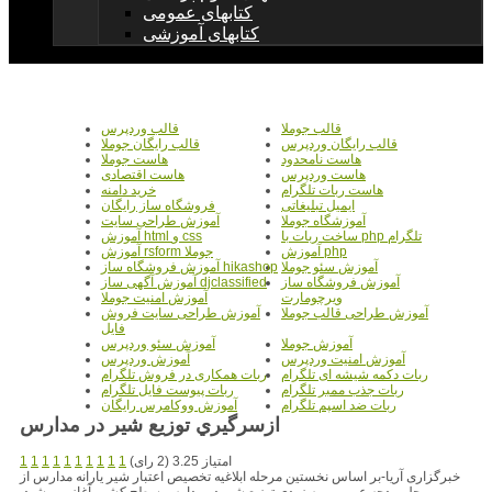
کتابهای عمومی
کتابهای آموزشی
قالب جوملا
قالب وردپرس
قالب رایگان وردپرس
قالب رایگان جوملا
هاست نامحدود
هاست جوملا
هاست وردپرس
هاست اقتصادی
هاست ربات تلگرام
خرید دامنه
ایمیل تبلیغاتی
فروشگاه ساز رایگان
آموزشگاه جوملا
آموزش طراحی سایت
ساخت ربات با php تلگرام
آموزش html و css
آموزش php
آموزش rsform جوملا
آموزش سئو جوملا
آموزش فروشگاه ساز hikashop
آموزش فروشگاه ساز
آموزش آگهی ساز djclassified
ویرچومارت
آموزش امنیت جوملا
آموزش طراحی قالب جوملا
آموزش طراحی سایت فروش
فایل
آموزش جوملا
آموزش سئو وردپرس
آموزش امنیت وردپرس
آموزش وردپرس
ربات دکمه شیشه ای تلگرام
ربات همکاری در فروش تلگرام
ربات جذب ممبر تلگرام
ربات پیوست فایل تلگرام
ربات ضد اسپم تلگرام
آموزش ووکامرس رایگان
ازسرگيري توزيع شير در مدارس
امتیاز 3.25 (2 رای)
1
1
1
1
1
1
1
1
1
1
خبرگزاری آریا-بر اساس نخستین مرحله ابلاغیه تخصیص اعتبار شیر یارانه مدارس از
محل بودجه عمومی، به زودی توزیع شیر در مدارس سطح کشور آغاز می شود.