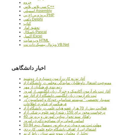
جزوه
سي پلاس پلاس C++
اسمبلي Assembly
پروژه پي اچ پي PHP
دلفي Delphi
کتاب
تحقيق آمار
پاسکال Pascal
اکسل Excel
وب سايت HTML
ويژوال بيسيک دات نت VB.Net
اخبار دانشگاهی
آغاز توزيع کارت آزمون دستياري از دوشنبه
ممنوعيت اشتغال داوطلبان نمايندگي مجلس در دانشگاه آزاد
رتبه بندي فرهنگيان از مهر
آغاز ثبت نام آزمون آکادميک و جنرال زبان انگليسي از امروز
ثبت نام آزمون زبان انگليسي دانشگاه آزاد آغاز شد
سمينار تخصصي " سيستم شناسايي خودکارو اتوماسيون"در
فرهنگسراي فناوري اطلاعات
فعاليت بيش از 70 هزار عضو هيات علمي در دانشگاه آزاد
درخواست مجوز براي 150 رشته ارشد علوم پزشکي آزاد
40 راهکار سند تحول بنيادين آموزش و پرورش
اسامي قبولي براي مصاحبه دکتري، امروز
مهلت ثبت نمره میان ترم پیام نور نیمسال دوم 94-93
اشتغالزايي از اهداف دانشگاه جامع علمي کاربردي
تجليل از معلمان نمونه شهرستان رباط کريم