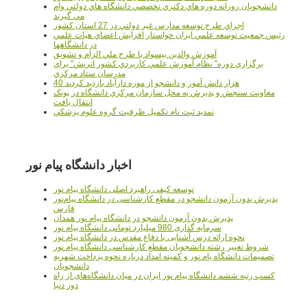
دانشجويان روزانه دوره هاي دكتري تخصصي دانشگاه هاي دولتي وام
مي گيرند
اجراي طرح توسعه مدارس غير دولتي در 27 استان کشور
رئيس جمعيت توسعه علمي ايران خواستار افزايش اعضاي هيات علمي
در دانشگاهها
آموزش والدين بيسواد با طرح ملي الزام و تشويق
برگزاري دوره" نظام آموزش علمي كاربردي كشور اتريش" براي
مدرسان ستاد مرکزي
40 هزار دانش آموز و دانشجو از موزه دارآباد بازديد کردند
معاونت سنجش و پذيرش به محل سازمان مرکزي دانشگاه در پونک
انتقال يافت
تمديد ثبت نام تکميل ظرفيت گروه علوم پزشکي
اخبار دانشگاه پیام نور
توسعه کیفی راهبرد اصلی دانشگاه پیام نور
پذیرش بدون آزمون دانشجو در مقطع کارشناسی در دانشگاه پیام‌نور
فارس
پذیرش بدون آزمون دانشجو در دانشگاه پیام نور همدان
سرمایه گذاری 980 میلیارد تومانی دانشگاه پیام نور
نحوه ارائه درس آشنایی با دفاع مقدس در دانشگاه پیام نور
شروط تغییر رشته دانشجویان مقطع کارشناسی دانشگاه پیام نور
تصمیمات دانشگاه یام نور و کمیته امداد درباره نحوه پرداخت شهریه
دانشجویان
کسب رتبه ششم دانشگاه پیام نور ایران در میان دانشگاه‌های از راه
دور دنیا