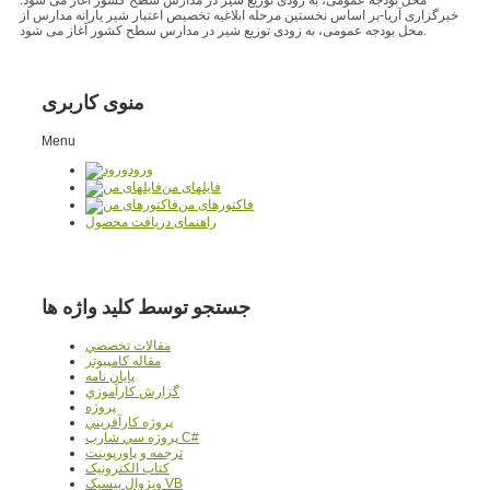
خبرگزاری آریا-بر اساس نخستین مرحله ابلاغیه تخصیص اعتبار شیر یارانه مدارس از
محل بودجه عمومی، به زودی توزیع شیر در مدارس سطح کشور آغاز می شود.
منوی کاربری
Menu
ورود
فایلهای من
فاکتورهای من
راهنمای دریافت محصول
جستجو توسط کلید واژه ها
مقالات تخصصي
مقاله کامپیوتر
پایان نامه
گزارش کارآموزي
پروژه
پروژه کارآفريني
پروژه سي شارپ C#
ترجمه و پاورپوينت
کتاب الکترونيک
ويژوال بيسيک VB