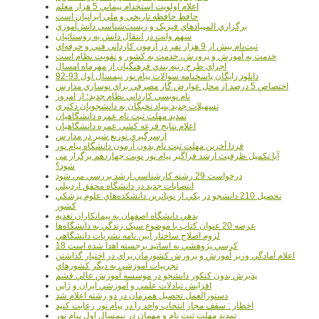
اعلام اولويت استخدام پيماني 5 هزار معلم
حافظ حافظه تاريخي و ملي ايرانيان است
برگزاري المپيادهاي فيزيک و زيست‌شناسي دانش‌آموزي
سهم وانت در انتقال دانش به روستائيان
ثبت‌نام بيش از 9 هزار نفر در آزمون کارداني فني و حرفه‌اي
خدمت به آموزش و پرورش، خدمت به کشور و تقويت نظام است
اجراي طرح رتبه بندي فرهنگيان از مهرماه امسال
دانلود رایگان پاسخنامه سوالات پیام نور نیمسال اول 93-92
اختصاص 5 درصد از محل عوارض گاز مصرفي براي نوسازي مدارس
نام نويسي کارداني نظام جديد؛ از امروز
تسهيلات جديد بنياد نخبگان به دانشجويان دکتري
تمديد مهلت ثبت نام عمره دانشگاهيان
اعلام نتايج قرعه کشي عمره دانشگاهيان
ازسرگيري توزيع شير در مدارس
فردا آخرین مهلت ثبت نام بدون آزمون دانشگاه پیام نور
آیا تکمیل ظرفیت ارشد فراگیر پیام نور نوبت چهاردهم برگزار می
شود؟
درخواست 29 رشته کارشناسي ارشد بررسي مي شود
انتصابات جديد در دانشگاه محقق اردبيلي
تحصيل 210 دانشجو در يکي از نوپاترين دانشکده‌هاي علوم پزشکي
کشور
بدهي دانشگاه اصفهان به پيمانکاران تغذيه
عرضه 20 عنوان کتاب با موضوع سبک زندگي به دانشگاه‌ها
لزوم اصلاح ساختار آيين نامه نشريات دانشگاهي
18 کرسي پژوهشي به اساتيد برجسته اهدا شده است
اعلام آمادگي وزير آموزش و پرورش کشورمان براي در اختيار گذاشتن
تجربيات آموزشي به ديگر کشورهاي
پذيرش بدون کنکور دانشجو در موسسه آموزش عالي قشم
افزايش تبادلات علمي و آموزشي ايران و ژاپن
دستورالعمل تحصیل همزمان در دو رشته اعلام شد
اخطار : سقف مجاز انتخاب واحد را در پیام نور رعایت کنید
تمدید مهلت ثبت نام و مهمان در نیمسال اول پیام نور