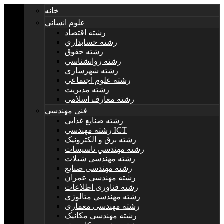
خانه
علوم انساني
رشته اقتصاد
رشته حسابداري
رشته حقوق
رشته روانشناسي
رشته شهرسازي
رشته علوم اجتماعي
رشته مديريت
رشته معارف اسلامی
فنی مهندسی
رشته صنايع غذايي
رشته مهندسي ICT
رشته برق و الکترونيک
رشته مهندسي تاسيسات
رشته مهندسی شیلات
رشته مهندسی صنایع
رشته مهندسی عمران
رشته فناوری اطلاعات
رشته مهندسي متالوژي
رشته مهندسی معماری
رشته مهندسی مکانیک