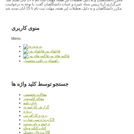
خبرگزاری آریا-رییس ستاد عمره و عتبات دانشگاهیان گفت: با توجه به درخواست
مکرر دانشگاهیان و به دلیل تعطیلات این هفته، مهلت ثبت نام تا 15 آبان تمدید شد.
منوی کاربری
Menu
ورود
فایلهای من
فاکتورهای من
راهنمای دریافت محصول
جستجو توسط کلید واژه ها
مقالات تخصصي
مقاله کامپیوتر
پایان نامه
گزارش کارآموزي
پروژه
پروژه کارآفريني
پروژه سي شارپ C#
ترجمه و پاورپوينت
کتاب الکترونيک
ويژوال بيسيک VB