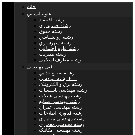
خانه
علوم انساني
رشته اقتصاد
رشته حسابداري
رشته حقوق
رشته روانشناسي
رشته شهرسازي
رشته علوم اجتماعي
رشته مديريت
رشته معارف اسلامی
فنی مهندسی
رشته صنايع غذايي
رشته مهندسي ICT
رشته برق و الکترونيک
رشته مهندسي تاسيسات
رشته مهندسی شیلات
رشته مهندسی صنایع
رشته مهندسی عمران
رشته فناوری اطلاعات
رشته مهندسي متالوژي
رشته مهندسی معماری
رشته مهندسی مکانیک