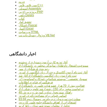
جزوه
سي پلاس پلاس C++
اسمبلي Assembly
پروژه پي اچ پي PHP
دلفي Delphi
کتاب
تحقيق آمار
پاسکال Pascal
اکسل Excel
وب سايت HTML
ويژوال بيسيک دات نت VB.Net
اخبار دانشگاهی
آغاز توزيع کارت آزمون دستياري از دوشنبه
ممنوعيت اشتغال داوطلبان نمايندگي مجلس در دانشگاه آزاد
رتبه بندي فرهنگيان از مهر
آغاز ثبت نام آزمون آکادميک و جنرال زبان انگليسي از امروز
ثبت نام آزمون زبان انگليسي دانشگاه آزاد آغاز شد
سمينار تخصصي " سيستم شناسايي خودکارو اتوماسيون"در
فرهنگسراي فناوري اطلاعات
فعاليت بيش از 70 هزار عضو هيات علمي در دانشگاه آزاد
درخواست مجوز براي 150 رشته ارشد علوم پزشکي آزاد
40 راهکار سند تحول بنيادين آموزش و پرورش
اسامي قبولي براي مصاحبه دکتري، امروز
مهلت ثبت نمره میان ترم پیام نور نیمسال دوم 94-93
اشتغالزايي از اهداف دانشگاه جامع علمي کاربردي
تجليل از معلمان نمونه شهرستان رباط کريم