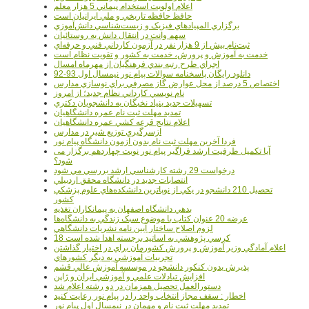
اعلام اولويت استخدام پيماني 5 هزار معلم
حافظ حافظه تاريخي و ملي ايرانيان است
برگزاري المپيادهاي فيزيک و زيست‌شناسي دانش‌آموزي
سهم وانت در انتقال دانش به روستائيان
ثبت‌نام بيش از 9 هزار نفر در آزمون کارداني فني و حرفه‌اي
خدمت به آموزش و پرورش، خدمت به کشور و تقويت نظام است
اجراي طرح رتبه بندي فرهنگيان از مهرماه امسال
دانلود رایگان پاسخنامه سوالات پیام نور نیمسال اول 93-92
اختصاص 5 درصد از محل عوارض گاز مصرفي براي نوسازي مدارس
نام نويسي کارداني نظام جديد؛ از امروز
تسهيلات جديد بنياد نخبگان به دانشجويان دکتري
تمديد مهلت ثبت نام عمره دانشگاهيان
اعلام نتايج قرعه کشي عمره دانشگاهيان
ازسرگيري توزيع شير در مدارس
فردا آخرین مهلت ثبت نام بدون آزمون دانشگاه پیام نور
آیا تکمیل ظرفیت ارشد فراگیر پیام نور نوبت چهاردهم برگزار می
شود؟
درخواست 29 رشته کارشناسي ارشد بررسي مي شود
انتصابات جديد در دانشگاه محقق اردبيلي
تحصيل 210 دانشجو در يکي از نوپاترين دانشکده‌هاي علوم پزشکي
کشور
بدهي دانشگاه اصفهان به پيمانکاران تغذيه
عرضه 20 عنوان کتاب با موضوع سبک زندگي به دانشگاه‌ها
لزوم اصلاح ساختار آيين نامه نشريات دانشگاهي
18 کرسي پژوهشي به اساتيد برجسته اهدا شده است
اعلام آمادگي وزير آموزش و پرورش کشورمان براي در اختيار گذاشتن
تجربيات آموزشي به ديگر کشورهاي
پذيرش بدون کنکور دانشجو در موسسه آموزش عالي قشم
افزايش تبادلات علمي و آموزشي ايران و ژاپن
دستورالعمل تحصیل همزمان در دو رشته اعلام شد
اخطار : سقف مجاز انتخاب واحد را در پیام نور رعایت کنید
تمدید مهلت ثبت نام و مهمان در نیمسال اول پیام نور