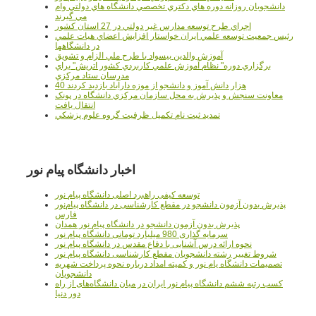
دانشجويان روزانه دوره هاي دكتري تخصصي دانشگاه هاي دولتي وام
مي گيرند
اجراي طرح توسعه مدارس غير دولتي در 27 استان کشور
رئيس جمعيت توسعه علمي ايران خواستار افزايش اعضاي هيات علمي
در دانشگاهها
آموزش والدين بيسواد با طرح ملي الزام و تشويق
برگزاري دوره" نظام آموزش علمي كاربردي كشور اتريش" براي
مدرسان ستاد مرکزي
40 هزار دانش آموز و دانشجو از موزه دارآباد بازديد کردند
معاونت سنجش و پذيرش به محل سازمان مرکزي دانشگاه در پونک
انتقال يافت
تمديد ثبت نام تکميل ظرفيت گروه علوم پزشکي
اخبار دانشگاه پیام نور
توسعه کیفی راهبرد اصلی دانشگاه پیام نور
پذیرش بدون آزمون دانشجو در مقطع کارشناسی در دانشگاه پیام‌نور
فارس
پذیرش بدون آزمون دانشجو در دانشگاه پیام نور همدان
سرمایه گذاری 980 میلیارد تومانی دانشگاه پیام نور
نحوه ارائه درس آشنایی با دفاع مقدس در دانشگاه پیام نور
شروط تغییر رشته دانشجویان مقطع کارشناسی دانشگاه پیام نور
تصمیمات دانشگاه یام نور و کمیته امداد درباره نحوه پرداخت شهریه
دانشجویان
کسب رتبه ششم دانشگاه پیام نور ایران در میان دانشگاه‌های از راه
دور دنیا