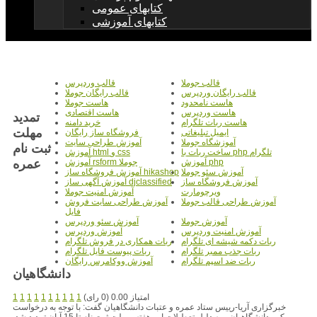
کتابهای عمومی
کتابهای آموزشی
قالب جوملا
قالب وردپرس
قالب رایگان وردپرس
قالب رایگان جوملا
هاست نامحدود
هاست جوملا
هاست وردپرس
هاست اقتصادی
تمديد
هاست ربات تلگرام
خرید دامنه
مهلت
ایمیل تبلیغاتی
فروشگاه ساز رایگان
آموزشگاه جوملا
آموزش طراحی سایت
ثبت نام
ساخت ربات با php تلگرام
آموزش html و css
عمره
آموزش php
آموزش rsform جوملا
آموزش سئو جوملا
آموزش فروشگاه ساز hikashop
آموزش فروشگاه ساز
آموزش آگهی ساز djclassified
ویرچومارت
آموزش امنیت جوملا
آموزش طراحی قالب جوملا
آموزش طراحی سایت فروش
فایل
آموزش جوملا
آموزش سئو وردپرس
آموزش امنیت وردپرس
آموزش وردپرس
ربات دکمه شیشه ای تلگرام
ربات همکاری در فروش تلگرام
ربات جذب ممبر تلگرام
ربات پیوست فایل تلگرام
ربات ضد اسپم تلگرام
آموزش ووکامرس رایگان
دانشگاهيان
امتیاز 0.00 (0 رای)
1
1
1
1
1
1
1
1
1
1
خبرگزاری آریا-رییس ستاد عمره و عتبات دانشگاهیان گفت: با توجه به درخواست
مکرر دانشگاهیان و به دلیل تعطیلات این هفته، مهلت ثبت نام تا 15 آبان تمدید شد.