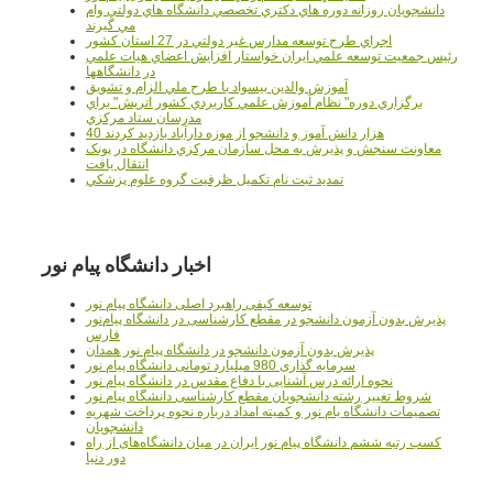
دانشجويان روزانه دوره هاي دكتري تخصصي دانشگاه هاي دولتي وام
مي گيرند
اجراي طرح توسعه مدارس غير دولتي در 27 استان کشور
رئيس جمعيت توسعه علمي ايران خواستار افزايش اعضاي هيات علمي
در دانشگاهها
آموزش والدين بيسواد با طرح ملي الزام و تشويق
برگزاري دوره" نظام آموزش علمي كاربردي كشور اتريش" براي
مدرسان ستاد مرکزي
40 هزار دانش آموز و دانشجو از موزه دارآباد بازديد کردند
معاونت سنجش و پذيرش به محل سازمان مرکزي دانشگاه در پونک
انتقال يافت
تمديد ثبت نام تکميل ظرفيت گروه علوم پزشکي
اخبار دانشگاه پیام نور
توسعه کیفی راهبرد اصلی دانشگاه پیام نور
پذیرش بدون آزمون دانشجو در مقطع کارشناسی در دانشگاه پیام‌نور
فارس
پذیرش بدون آزمون دانشجو در دانشگاه پیام نور همدان
سرمایه گذاری 980 میلیارد تومانی دانشگاه پیام نور
نحوه ارائه درس آشنایی با دفاع مقدس در دانشگاه پیام نور
شروط تغییر رشته دانشجویان مقطع کارشناسی دانشگاه پیام نور
تصمیمات دانشگاه یام نور و کمیته امداد درباره نحوه پرداخت شهریه
دانشجویان
کسب رتبه ششم دانشگاه پیام نور ایران در میان دانشگاه‌های از راه
دور دنیا