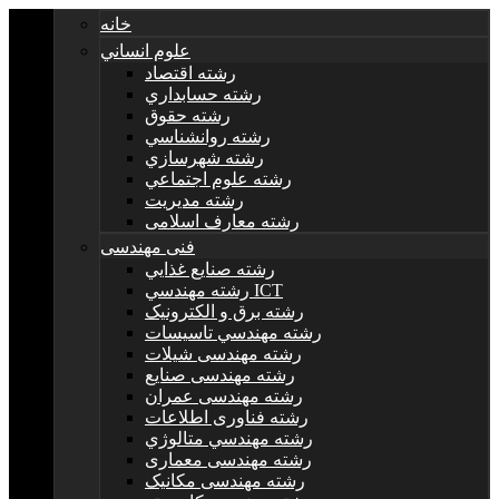
خانه
علوم انساني
رشته اقتصاد
رشته حسابداري
رشته حقوق
رشته روانشناسي
رشته شهرسازي
رشته علوم اجتماعي
رشته مديريت
رشته معارف اسلامی
فنی مهندسی
رشته صنايع غذايي
رشته مهندسي ICT
رشته برق و الکترونيک
رشته مهندسي تاسيسات
رشته مهندسی شیلات
رشته مهندسی صنایع
رشته مهندسی عمران
رشته فناوری اطلاعات
رشته مهندسي متالوژي
رشته مهندسی معماری
رشته مهندسی مکانیک