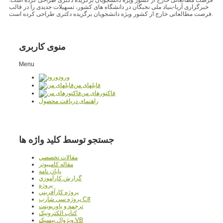
خبرگزاری آریا-بنیاد ملی نخبگان در دانشگاه های کشور، تسهیلات جدیدی را در قالب
فرصت مطالعاتی خارج از کشور ویژه دانشجویان برگزیده دکتری طراحی کرده است.
منوی کاربری
Menu
ورود
فایلهای من
فاکتورهای من
راهنمای دریافت محصول
جستجو توسط کلید واژه ها
مقالات تخصصي
مقاله کامپیوتر
پایان نامه
گزارش کارآموزي
پروژه
پروژه کارآفريني
پروژه سي شارپ C#
ترجمه و پاورپوينت
کتاب الکترونيک
ويژوال بيسيک VB