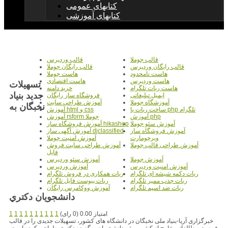
کتابهای عمومی
کتابهای آموزشی
قالب جوملا
قالب وردپرس
قالب رایگان وردپرس
قالب رایگان جوملا
هاست نامحدود
هاست جوملا
هاست وردپرس
هاست اقتصادی
تسهيلات
هاست ربات تلگرام
خرید دامنه
جديد بنياد
ایمیل تبلیغاتی
فروشگاه ساز رایگان
آموزشگاه جوملا
آموزش طراحی سایت
نخبگان به
ساخت ربات با php تلگرام
آموزش html و css
آموزش php
آموزش rsform جوملا
آموزش سئو جوملا
آموزش فروشگاه ساز hikashop
آموزش فروشگاه ساز
آموزش آگهی ساز djclassified
ویرچومارت
آموزش امنیت جوملا
آموزش طراحی قالب جوملا
آموزش طراحی سایت فروش
فایل
آموزش جوملا
آموزش سئو وردپرس
آموزش امنیت وردپرس
آموزش وردپرس
ربات دکمه شیشه ای تلگرام
ربات همکاری در فروش تلگرام
ربات جذب ممبر تلگرام
ربات پیوست فایل تلگرام
ربات ضد اسپم تلگرام
آموزش ووکامرس رایگان
دانشجويان دکتري
امتیاز 0.00 (0 رای)
1
1
1
1
1
1
1
1
1
1
خبرگزاری آریا-بنیاد ملی نخبگان در دانشگاه های کشور، تسهیلات جدیدی را در قالب
فرصت مطالعاتی خارج از کشور ویژه دانشجویان برگزیده دکتری طراحی کرده است.