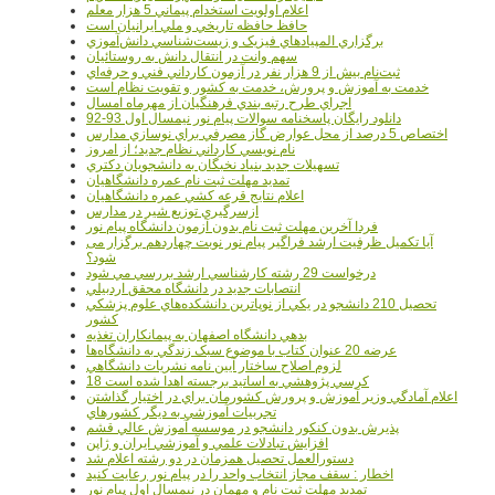
اعلام اولويت استخدام پيماني 5 هزار معلم
حافظ حافظه تاريخي و ملي ايرانيان است
برگزاري المپيادهاي فيزيک و زيست‌شناسي دانش‌آموزي
سهم وانت در انتقال دانش به روستائيان
ثبت‌نام بيش از 9 هزار نفر در آزمون کارداني فني و حرفه‌اي
خدمت به آموزش و پرورش، خدمت به کشور و تقويت نظام است
اجراي طرح رتبه بندي فرهنگيان از مهرماه امسال
دانلود رایگان پاسخنامه سوالات پیام نور نیمسال اول 93-92
اختصاص 5 درصد از محل عوارض گاز مصرفي براي نوسازي مدارس
نام نويسي کارداني نظام جديد؛ از امروز
تسهيلات جديد بنياد نخبگان به دانشجويان دکتري
تمديد مهلت ثبت نام عمره دانشگاهيان
اعلام نتايج قرعه کشي عمره دانشگاهيان
ازسرگيري توزيع شير در مدارس
فردا آخرین مهلت ثبت نام بدون آزمون دانشگاه پیام نور
آیا تکمیل ظرفیت ارشد فراگیر پیام نور نوبت چهاردهم برگزار می
شود؟
درخواست 29 رشته کارشناسي ارشد بررسي مي شود
انتصابات جديد در دانشگاه محقق اردبيلي
تحصيل 210 دانشجو در يکي از نوپاترين دانشکده‌هاي علوم پزشکي
کشور
بدهي دانشگاه اصفهان به پيمانکاران تغذيه
عرضه 20 عنوان کتاب با موضوع سبک زندگي به دانشگاه‌ها
لزوم اصلاح ساختار آيين نامه نشريات دانشگاهي
18 کرسي پژوهشي به اساتيد برجسته اهدا شده است
اعلام آمادگي وزير آموزش و پرورش کشورمان براي در اختيار گذاشتن
تجربيات آموزشي به ديگر کشورهاي
پذيرش بدون کنکور دانشجو در موسسه آموزش عالي قشم
افزايش تبادلات علمي و آموزشي ايران و ژاپن
دستورالعمل تحصیل همزمان در دو رشته اعلام شد
اخطار : سقف مجاز انتخاب واحد را در پیام نور رعایت کنید
تمدید مهلت ثبت نام و مهمان در نیمسال اول پیام نور