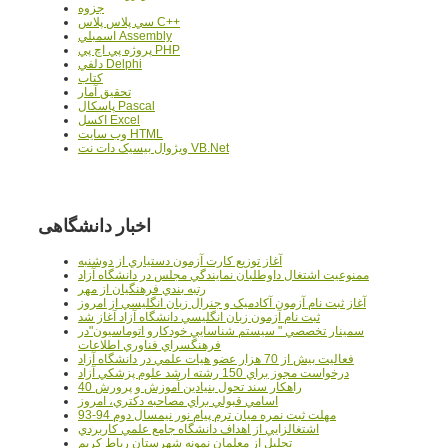
جزوه
سي پلاس پلاس C++
اسمبلي Assembly
پروژه پي اچ پي PHP
دلفي Delphi
کتاب
تحقيق آمار
پاسکال Pascal
اکسل Excel
وب سايت HTML
ويژوال بيسيک دات نت VB.Net
اخبار دانشگاهی
آغاز توزيع کارت آزمون دستياري از دوشنبه
ممنوعيت اشتغال داوطلبان نمايندگي مجلس در دانشگاه آزاد
رتبه بندي فرهنگيان از مهر
آغاز ثبت نام آزمون آکادميک و جنرال زبان انگليسي از امروز
ثبت نام آزمون زبان انگليسي دانشگاه آزاد آغاز شد
سمينار تخصصي " سيستم شناسايي خودکارو اتوماسيون"در
فرهنگسراي فناوري اطلاعات
فعاليت بيش از 70 هزار عضو هيات علمي در دانشگاه آزاد
درخواست مجوز براي 150 رشته ارشد علوم پزشکي آزاد
40 راهکار سند تحول بنيادين آموزش و پرورش
اسامي قبولي براي مصاحبه دکتري، امروز
مهلت ثبت نمره میان ترم پیام نور نیمسال دوم 94-93
اشتغالزايي از اهداف دانشگاه جامع علمي کاربردي
تجليل از معلمان نمونه شهرستان رباط کريم