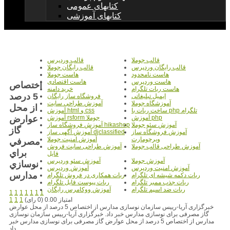
کتابهای عمومی
کتابهای آموزشی
قالب جوملا
قالب وردپرس
قالب رایگان وردپرس
قالب رایگان جوملا
هاست نامحدود
هاست جوملا
هاست وردپرس
هاست اقتصادی
اختصاص
هاست ربات تلگرام
خرید دامنه
5 درصد
ایمیل تبلیغاتی
فروشگاه ساز رایگان
آموزشگاه جوملا
آموزش طراحی سایت
از محل
ساخت ربات با php تلگرام
آموزش html و css
عوارض
آموزش php
آموزش rsform جوملا
آموزش سئو جوملا
آموزش فروشگاه ساز hikashop
گاز
آموزش فروشگاه ساز
آموزش آگهی ساز djclassified
ویرچومارت
آموزش امنیت جوملا
مصرفي
آموزش طراحی قالب جوملا
آموزش طراحی سایت فروش
براي
فایل
آموزش جوملا
آموزش سئو وردپرس
نوسازي
آموزش امنیت وردپرس
آموزش وردپرس
مدارس
ربات دکمه شیشه ای تلگرام
ربات همکاری در فروش تلگرام
ربات جذب ممبر تلگرام
ربات پیوست فایل تلگرام
ربات ضد اسپم تلگرام
آموزش ووکامرس رایگان
1
1
1
1
1
1
1
امتیاز 0.00 (0 رای)
1
1
1
خبرگزاری آریا-رییس سازمان نوسازی مدارس از اختصاص 5 درصد از محل عوارض
گاز مصرفی برای نوسازی مدارس خبر داد. خبرگزاری آریا-رییس سازمان نوسازی
مدارس از اختصاص 5 درصد از محل عوارض گاز مصرفی برای نوسازی مدارس خبر
داد.