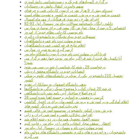
برگزاري المپيادهاي فيزيک و زيست‌شناسي دانش‌آموزي
سهم وانت در انتقال دانش به روستائيان
ثبت‌نام بيش از 9 هزار نفر در آزمون کارداني فني و حرفه‌اي
خدمت به آموزش و پرورش، خدمت به کشور و تقويت نظام است
اجراي طرح رتبه بندي فرهنگيان از مهرماه امسال
دانلود رایگان پاسخنامه سوالات پیام نور نیمسال اول 93-92
اختصاص 5 درصد از محل عوارض گاز مصرفي براي نوسازي مدارس
نام نويسي کارداني نظام جديد؛ از امروز
تسهيلات جديد بنياد نخبگان به دانشجويان دکتري
تمديد مهلت ثبت نام عمره دانشگاهيان
اعلام نتايج قرعه کشي عمره دانشگاهيان
ازسرگيري توزيع شير در مدارس
فردا آخرین مهلت ثبت نام بدون آزمون دانشگاه پیام نور
آیا تکمیل ظرفیت ارشد فراگیر پیام نور نوبت چهاردهم برگزار می
شود؟
درخواست 29 رشته کارشناسي ارشد بررسي مي شود
انتصابات جديد در دانشگاه محقق اردبيلي
تحصيل 210 دانشجو در يکي از نوپاترين دانشکده‌هاي علوم پزشکي
کشور
بدهي دانشگاه اصفهان به پيمانکاران تغذيه
عرضه 20 عنوان کتاب با موضوع سبک زندگي به دانشگاه‌ها
لزوم اصلاح ساختار آيين نامه نشريات دانشگاهي
18 کرسي پژوهشي به اساتيد برجسته اهدا شده است
اعلام آمادگي وزير آموزش و پرورش کشورمان براي در اختيار گذاشتن
تجربيات آموزشي به ديگر کشورهاي
پذيرش بدون کنکور دانشجو در موسسه آموزش عالي قشم
افزايش تبادلات علمي و آموزشي ايران و ژاپن
دستورالعمل تحصیل همزمان در دو رشته اعلام شد
اخطار : سقف مجاز انتخاب واحد را در پیام نور رعایت کنید
تمدید مهلت ثبت نام و مهمان در نیمسال اول پیام نور
دانشجويان روزانه دوره هاي دكتري تخصصي دانشگاه هاي دولتي وام
مي گيرند