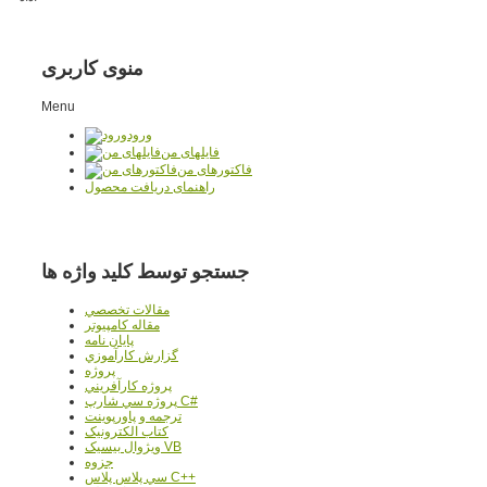
منوی کاربری
Menu
ورود
فایلهای من
فاکتورهای من
راهنمای دریافت محصول
جستجو توسط کلید واژه ها
مقالات تخصصي
مقاله کامپیوتر
پایان نامه
گزارش کارآموزي
پروژه
پروژه کارآفريني
پروژه سي شارپ C#
ترجمه و پاورپوينت
کتاب الکترونيک
ويژوال بيسيک VB
جزوه
سي پلاس پلاس C++