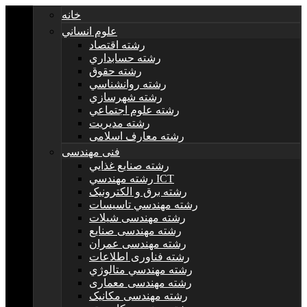
خانه
علوم انساني
رشته اقتصاد
رشته حسابداري
رشته حقوق
رشته روانشناسي
رشته شهرسازي
رشته علوم اجتماعي
رشته مديريت
رشته معارف اسلامی
فنی مهندسی
رشته صنايع غذايي
رشته مهندسي ICT
رشته برق و الکترونيک
رشته مهندسي تاسيسات
رشته مهندسی شیلات
رشته مهندسی صنایع
رشته مهندسی عمران
رشته فناوری اطلاعات
رشته مهندسي متالوژي
رشته مهندسی معماری
رشته مهندسی مکانیک