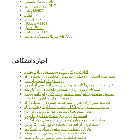
اسمبلي Assembly
پروژه پي اچ پي PHP
دلفي Delphi
کتاب
تحقيق آمار
پاسکال Pascal
اکسل Excel
وب سايت HTML
ويژوال بيسيک دات نت VB.Net
اخبار دانشگاهی
آغاز توزيع کارت آزمون دستياري از دوشنبه
ممنوعيت اشتغال داوطلبان نمايندگي مجلس در دانشگاه آزاد
رتبه بندي فرهنگيان از مهر
آغاز ثبت نام آزمون آکادميک و جنرال زبان انگليسي از امروز
ثبت نام آزمون زبان انگليسي دانشگاه آزاد آغاز شد
سمينار تخصصي " سيستم شناسايي خودکارو اتوماسيون"در
فرهنگسراي فناوري اطلاعات
فعاليت بيش از 70 هزار عضو هيات علمي در دانشگاه آزاد
درخواست مجوز براي 150 رشته ارشد علوم پزشکي آزاد
40 راهکار سند تحول بنيادين آموزش و پرورش
اسامي قبولي براي مصاحبه دکتري، امروز
مهلت ثبت نمره میان ترم پیام نور نیمسال دوم 94-93
اشتغالزايي از اهداف دانشگاه جامع علمي کاربردي
تجليل از معلمان نمونه شهرستان رباط کريم
اعلام اولويت استخدام پيماني 5 هزار معلم
حافظ حافظه تاريخي و ملي ايرانيان است