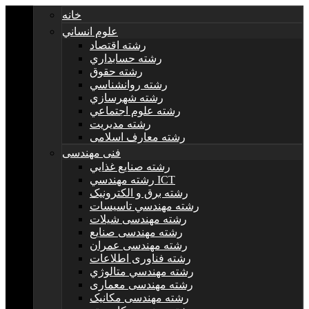
خانه
علوم انساني
رشته اقتصاد
رشته حسابداري
رشته حقوق
رشته روانشناسي
رشته شهرسازي
رشته علوم اجتماعي
رشته مديريت
رشته معارف اسلامی
فنی مهندسی
رشته صنايع غذايي
رشته مهندسي ICT
رشته برق و الکترونيک
رشته مهندسي تاسيسات
رشته مهندسی شیلات
رشته مهندسی صنایع
رشته مهندسی عمران
رشته فناوری اطلاعات
رشته مهندسي متالوژي
رشته مهندسی معماری
رشته مهندسی مکانیک