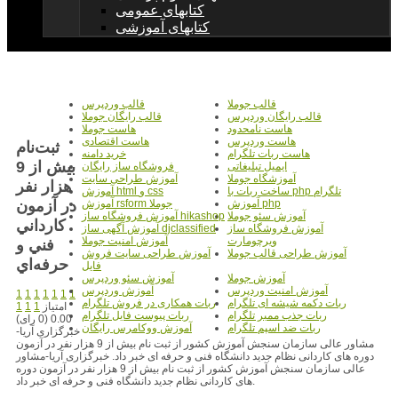
کتابهای عمومی
کتابهای آموزشی
قالب جوملا
قالب وردپرس
قالب رایگان وردپرس
قالب رایگان جوملا
هاست نامحدود
هاست جوملا
هاست وردپرس
هاست اقتصادی
ثبت‌نام
هاست ربات تلگرام
خرید دامنه
بيش از 9
ایمیل تبلیغاتی
فروشگاه ساز رایگان
آموزشگاه جوملا
آموزش طراحی سایت
هزار نفر
ساخت ربات با php تلگرام
آموزش html و css
در آزمون
آموزش php
آموزش rsform جوملا
آموزش سئو جوملا
آموزش فروشگاه ساز hikashop
کارداني
آموزش فروشگاه ساز
آموزش آگهی ساز djclassified
ویرچومارت
آموزش امنیت جوملا
فني و
آموزش طراحی قالب جوملا
آموزش طراحی سایت فروش
حرفه‌اي
فایل
آموزش جوملا
آموزش سئو وردپرس
آموزش امنیت وردپرس
آموزش وردپرس
1
1
1
1
1
1
1
ربات دکمه شیشه ای تلگرام
ربات همکاری در فروش تلگرام
امتیاز
1
1
1
ربات جذب ممبر تلگرام
ربات پیوست فایل تلگرام
0.00 (0 رای)
ربات ضد اسپم تلگرام
آموزش ووکامرس رایگان
خبرگزاری آریا-
مشاور عالی سازمان سنجش آموزش کشور از ثبت نام بیش از 9 هزار نفر در آزمون
دوره های کاردانی نظام جدید دانشگاه فنی و حرفه ای خبر داد. خبرگزاری آریا-مشاور
عالی سازمان سنجش آموزش کشور از ثبت نام بیش از 9 هزار نفر در آزمون دوره
های کاردانی نظام جدید دانشگاه فنی و حرفه ای خبر داد.