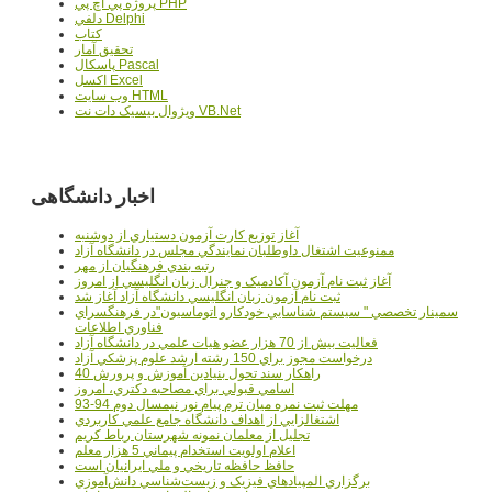
پروژه پي اچ پي PHP
دلفي Delphi
کتاب
تحقيق آمار
پاسکال Pascal
اکسل Excel
وب سايت HTML
ويژوال بيسيک دات نت VB.Net
اخبار دانشگاهی
آغاز توزيع کارت آزمون دستياري از دوشنبه
ممنوعيت اشتغال داوطلبان نمايندگي مجلس در دانشگاه آزاد
رتبه بندي فرهنگيان از مهر
آغاز ثبت نام آزمون آکادميک و جنرال زبان انگليسي از امروز
ثبت نام آزمون زبان انگليسي دانشگاه آزاد آغاز شد
سمينار تخصصي " سيستم شناسايي خودکارو اتوماسيون"در فرهنگسراي
فناوري اطلاعات
فعاليت بيش از 70 هزار عضو هيات علمي در دانشگاه آزاد
درخواست مجوز براي 150 رشته ارشد علوم پزشکي آزاد
40 راهکار سند تحول بنيادين آموزش و پرورش
اسامي قبولي براي مصاحبه دکتري، امروز
مهلت ثبت نمره میان ترم پیام نور نیمسال دوم 94-93
اشتغالزايي از اهداف دانشگاه جامع علمي کاربردي
تجليل از معلمان نمونه شهرستان رباط کريم
اعلام اولويت استخدام پيماني 5 هزار معلم
حافظ حافظه تاريخي و ملي ايرانيان است
برگزاري المپيادهاي فيزيک و زيست‌شناسي دانش‌آموزي