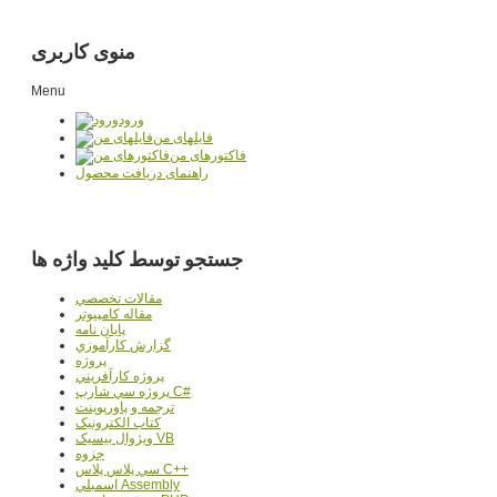
منوی کاربری
Menu
ورود
فایلهای من
فاکتورهای من
راهنمای دریافت محصول
جستجو توسط کلید واژه ها
مقالات تخصصي
مقاله کامپیوتر
پایان نامه
گزارش کارآموزي
پروژه
پروژه کارآفريني
پروژه سي شارپ C#
ترجمه و پاورپوينت
کتاب الکترونيک
ويژوال بيسيک VB
جزوه
سي پلاس پلاس C++
اسمبلي Assembly