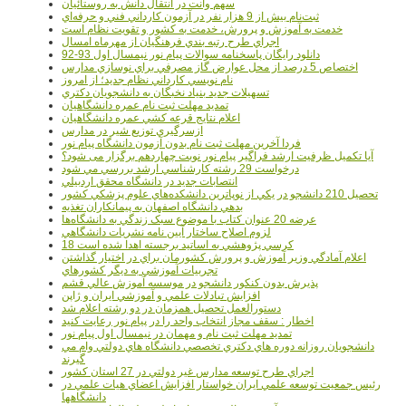
سهم وانت در انتقال دانش به روستائيان
ثبت‌نام بيش از 9 هزار نفر در آزمون کارداني فني و حرفه‌اي
خدمت به آموزش و پرورش، خدمت به کشور و تقويت نظام است
اجراي طرح رتبه بندي فرهنگيان از مهرماه امسال
دانلود رایگان پاسخنامه سوالات پیام نور نیمسال اول 93-92
اختصاص 5 درصد از محل عوارض گاز مصرفي براي نوسازي مدارس
نام نويسي کارداني نظام جديد؛ از امروز
تسهيلات جديد بنياد نخبگان به دانشجويان دکتري
تمديد مهلت ثبت نام عمره دانشگاهيان
اعلام نتايج قرعه کشي عمره دانشگاهيان
ازسرگيري توزيع شير در مدارس
فردا آخرین مهلت ثبت نام بدون آزمون دانشگاه پیام نور
آیا تکمیل ظرفیت ارشد فراگیر پیام نور نوبت چهاردهم برگزار می شود؟
درخواست 29 رشته کارشناسي ارشد بررسي مي شود
انتصابات جديد در دانشگاه محقق اردبيلي
تحصيل 210 دانشجو در يکي از نوپاترين دانشکده‌هاي علوم پزشکي کشور
بدهي دانشگاه اصفهان به پيمانکاران تغذيه
عرضه 20 عنوان کتاب با موضوع سبک زندگي به دانشگاه‌ها
لزوم اصلاح ساختار آيين نامه نشريات دانشگاهي
18 کرسي پژوهشي به اساتيد برجسته اهدا شده است
اعلام آمادگي وزير آموزش و پرورش کشورمان براي در اختيار گذاشتن
تجربيات آموزشي به ديگر کشورهاي
پذيرش بدون کنکور دانشجو در موسسه آموزش عالي قشم
افزايش تبادلات علمي و آموزشي ايران و ژاپن
دستورالعمل تحصیل همزمان در دو رشته اعلام شد
اخطار : سقف مجاز انتخاب واحد را در پیام نور رعایت کنید
تمدید مهلت ثبت نام و مهمان در نیمسال اول پیام نور
دانشجويان روزانه دوره هاي دكتري تخصصي دانشگاه هاي دولتي وام مي
گيرند
اجراي طرح توسعه مدارس غير دولتي در 27 استان کشور
رئيس جمعيت توسعه علمي ايران خواستار افزايش اعضاي هيات علمي در
دانشگاهها