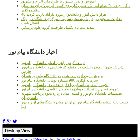
آموزش والدين بيسواد با طرح ملي الزام و تشويق
برگزاري دوره" نظام آموزش علمي كاربردي كشور اتريش" براي مدرسان
ستاد مرکزي
40 هزار دانش آموز و دانشجو از موزه دارآباد بازديد کردند
معاونت سنجش و پذيرش به محل سازمان مرکزي دانشگاه در پونک
انتقال يافت
تمديد ثبت نام تکميل ظرفيت گروه علوم پزشکي
اخبار دانشگاه پیام نور
توسعه کیفی راهبرد اصلی دانشگاه پیام نور
پذیرش بدون آزمون دانشجو در مقطع کارشناسی در دانشگاه پیام‌نور
فارس
پذیرش بدون آزمون دانشجو در دانشگاه پیام نور همدان
سرمایه گذاری 980 میلیارد تومانی دانشگاه پیام نور
نحوه ارائه درس آشنایی با دفاع مقدس در دانشگاه پیام نور
شروط تغییر رشته دانشجویان مقطع کارشناسی دانشگاه پیام نور
تصمیمات دانشگاه یام نور و کمیته امداد درباره نحوه پرداخت شهریه
دانشجویان
کسب رتبه ششم دانشگاه پیام نور ایران در میان دانشگاه‌های از راه دور
دنیا
Desktop View
Mobile Joomla Display
by
JoomlaShine