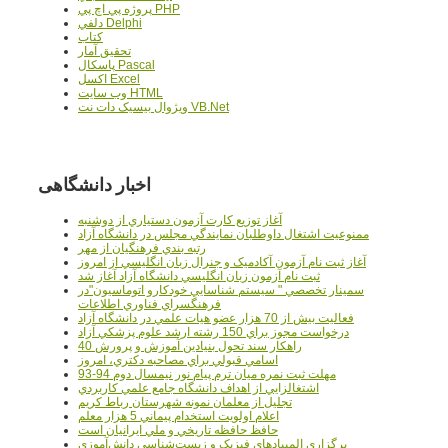
پروژه پي اچ پي PHP
دلفي Delphi
کتاب
تحقيق آمار
پاسکال Pascal
اکسل Excel
وب سايت HTML
ويژوال بيسيک دات نت VB.Net
اخبار دانشگاهی
آغاز توزيع کارت آزمون دستياري از دوشنبه
ممنوعيت اشتغال داوطلبان نمايندگي مجلس در دانشگاه آزاد
رتبه بندي فرهنگيان از مهر
آغاز ثبت نام آزمون آکادميک و جنرال زبان انگليسي از امروز
ثبت نام آزمون زبان انگليسي دانشگاه آزاد آغاز شد
سمينار تخصصي " سيستم شناسايي خودکارو اتوماسيون"در
فرهنگسراي فناوري اطلاعات
فعاليت بيش از 70 هزار عضو هيات علمي در دانشگاه آزاد
درخواست مجوز براي 150 رشته ارشد علوم پزشکي آزاد
40 راهکار سند تحول بنيادين آموزش و پرورش
اسامي قبولي براي مصاحبه دکتري، امروز
مهلت ثبت نمره میان ترم پیام نور نیمسال دوم 94-93
اشتغالزايي از اهداف دانشگاه جامع علمي کاربردي
تجليل از معلمان نمونه شهرستان رباط کريم
اعلام اولويت استخدام پيماني 5 هزار معلم
حافظ حافظه تاريخي و ملي ايرانيان است
برگزاري المپيادهاي فيزيک و زيست‌شناسي دانش‌آموزي