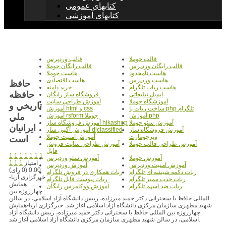
کتابهای عمومی
کتابهای آموزشی
قالب جوملا
قالب وردپرس
قالب رایگان وردپرس
قالب رایگان جوملا
هاست نامحدود
هاست جوملا
هاست وردپرس
هاست اقتصادی
حافظ
هاست ربات تلگرام
خرید دامنه
حافظه
ایمیل تبلیغاتی
فروشگاه ساز رایگان
آموزشگاه جوملا
آموزش طراحی سایت
تاريخي و
ساخت ربات با php تلگرام
آموزش html و css
ملي
آموزش php
آموزش rsform جوملا
آموزش سئو جوملا
آموزش فروشگاه ساز hikashop
ايرانيان
آموزش فروشگاه ساز
آموزش آگهی ساز djclassified
ویرچومارت
آموزش امنیت جوملا
است
آموزش طراحی قالب جوملا
آموزش طراحی سایت فروش
فایل
1
1
1
1
1
1
1
آموزش جوملا
آموزش سئو وردپرس
امتیاز
1
1
1
آموزش امنیت وردپرس
آموزش وردپرس
0.00 (0 رای)
ربات دکمه شیشه ای تلگرام
ربات همکاری در فروش تلگرام
خبرگزاری آریا-
ربات جذب ممبر تلگرام
ربات پیوست فایل تلگرام
همایش
ربات ضد اسپم تلگرام
آموزش ووکامرس رایگان
چهارروزه بین
المللی حافظ با سخنرانی دکتر حمید میرزاده، رییس دانشگاه آزاد اسلامی، در سالن
شهید مطهری سازمان مرکزی دانشگاه آزاد اسلامی آغاز شد. خبرگزاری آریا-همایش
چهارروزه بین المللی حافظ با سخنرانی دکتر حمید میرزاده، رییس دانشگاه آزاد
اسلامی، در سالن شهید مطهری سازمان مرکزی دانشگاه آزاد اسلامی آغاز شد.