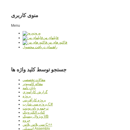
منوی کاربری
Menu
ورود
فایلهای من
فاکتورهای من
راهنمای دریافت محصول
جستجو توسط کلید واژه ها
مقالات تخصصي
مقاله کامپیوتر
پایان نامه
گزارش کارآموزي
پروژه
پروژه کارآفريني
پروژه سي شارپ C#
ترجمه و پاورپوينت
کتاب الکترونيک
ويژوال بيسيک VB
جزوه
سي پلاس پلاس C++
اسمبلي Assembly