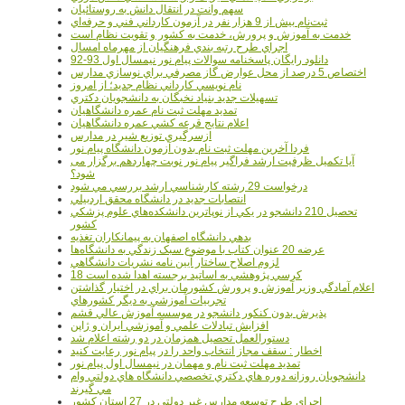
سهم وانت در انتقال دانش به روستائيان
ثبت‌نام بيش از 9 هزار نفر در آزمون کارداني فني و حرفه‌اي
خدمت به آموزش و پرورش، خدمت به کشور و تقويت نظام است
اجراي طرح رتبه بندي فرهنگيان از مهرماه امسال
دانلود رایگان پاسخنامه سوالات پیام نور نیمسال اول 93-92
اختصاص 5 درصد از محل عوارض گاز مصرفي براي نوسازي مدارس
نام نويسي کارداني نظام جديد؛ از امروز
تسهيلات جديد بنياد نخبگان به دانشجويان دکتري
تمديد مهلت ثبت نام عمره دانشگاهيان
اعلام نتايج قرعه کشي عمره دانشگاهيان
ازسرگيري توزيع شير در مدارس
فردا آخرین مهلت ثبت نام بدون آزمون دانشگاه پیام نور
آیا تکمیل ظرفیت ارشد فراگیر پیام نور نوبت چهاردهم برگزار می
شود؟
درخواست 29 رشته کارشناسي ارشد بررسي مي شود
انتصابات جديد در دانشگاه محقق اردبيلي
تحصيل 210 دانشجو در يکي از نوپاترين دانشکده‌هاي علوم پزشکي
کشور
بدهي دانشگاه اصفهان به پيمانکاران تغذيه
عرضه 20 عنوان کتاب با موضوع سبک زندگي به دانشگاه‌ها
لزوم اصلاح ساختار آيين نامه نشريات دانشگاهي
18 کرسي پژوهشي به اساتيد برجسته اهدا شده است
اعلام آمادگي وزير آموزش و پرورش کشورمان براي در اختيار گذاشتن
تجربيات آموزشي به ديگر کشورهاي
پذيرش بدون کنکور دانشجو در موسسه آموزش عالي قشم
افزايش تبادلات علمي و آموزشي ايران و ژاپن
دستورالعمل تحصیل همزمان در دو رشته اعلام شد
اخطار : سقف مجاز انتخاب واحد را در پیام نور رعایت کنید
تمدید مهلت ثبت نام و مهمان در نیمسال اول پیام نور
دانشجويان روزانه دوره هاي دكتري تخصصي دانشگاه هاي دولتي وام
مي گيرند
اجراي طرح توسعه مدارس غير دولتي در 27 استان کشور