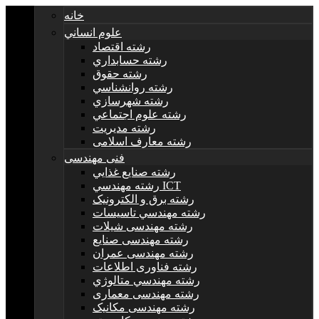
خانه
علوم انساني
رشته اقتصاد
رشته حسابداري
رشته حقوق
رشته روانشناسي
رشته شهرسازي
رشته علوم اجتماعي
رشته مديريت
رشته معارف اسلامی
فنی مهندسی
رشته صنايع غذايي
رشته مهندسي ICT
رشته برق و الکترونيک
رشته مهندسي تاسيسات
رشته مهندسی شیلات
رشته مهندسی صنایع
رشته مهندسی عمران
رشته فناوری اطلاعات
رشته مهندسي متالوژي
رشته مهندسی معماری
رشته مهندسی مکانیک