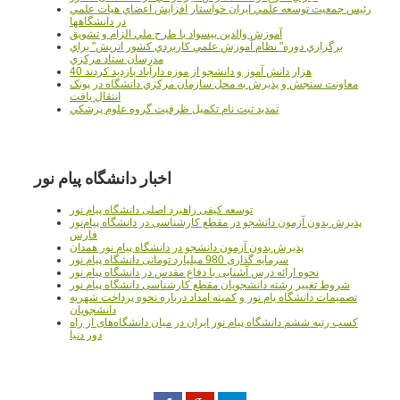
رئيس جمعيت توسعه علمي ايران خواستار افزايش اعضاي هيات علمي
در دانشگاهها
آموزش والدين بيسواد با طرح ملي الزام و تشويق
برگزاري دوره" نظام آموزش علمي كاربردي كشور اتريش" براي
مدرسان ستاد مرکزي
40 هزار دانش آموز و دانشجو از موزه دارآباد بازديد کردند
معاونت سنجش و پذيرش به محل سازمان مرکزي دانشگاه در پونک
انتقال يافت
تمديد ثبت نام تکميل ظرفيت گروه علوم پزشکي
اخبار دانشگاه پیام نور
توسعه کیفی راهبرد اصلی دانشگاه پیام نور
پذیرش بدون آزمون دانشجو در مقطع کارشناسی در دانشگاه پیام‌نور
فارس
پذیرش بدون آزمون دانشجو در دانشگاه پیام نور همدان
سرمایه گذاری 980 میلیارد تومانی دانشگاه پیام نور
نحوه ارائه درس آشنایی با دفاع مقدس در دانشگاه پیام نور
شروط تغییر رشته دانشجویان مقطع کارشناسی دانشگاه پیام نور
تصمیمات دانشگاه یام نور و کمیته امداد درباره نحوه پرداخت شهریه
دانشجویان
کسب رتبه ششم دانشگاه پیام نور ایران در میان دانشگاه‌های از راه
دور دنیا