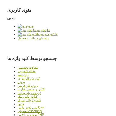
منوی کاربری
Menu
ورود
فایلهای من
فاکتورهای من
راهنمای دریافت محصول
جستجو توسط کلید واژه ها
مقالات تخصصي
مقاله کامپیوتر
پایان نامه
گزارش کارآموزي
پروژه
پروژه کارآفريني
پروژه سي شارپ C#
ترجمه و پاورپوينت
کتاب الکترونيک
ويژوال بيسيک VB
جزوه
سي پلاس پلاس C++
اسمبلي Assembly
پروژه پي اچ پي PHP