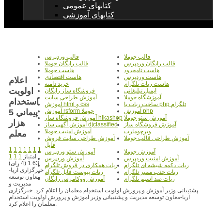
کتابهای عمومی
کتابهای آموزشی
قالب جوملا
قالب وردپرس
قالب رایگان وردپرس
قالب رایگان جوملا
هاست نامحدود
هاست جوملا
هاست وردپرس
هاست اقتصادی
اعلام
هاست ربات تلگرام
خرید دامنه
اولويت
ایمیل تبلیغاتی
فروشگاه ساز رایگان
آموزشگاه جوملا
آموزش طراحی سایت
استخدام
ساخت ربات با php تلگرام
آموزش html و css
پيماني 5
آموزش php
آموزش rsform جوملا
آموزش سئو جوملا
آموزش فروشگاه ساز hikashop
هزار
آموزش فروشگاه ساز
آموزش آگهی ساز djclassified
ویرچومارت
آموزش امنیت جوملا
معلم
آموزش طراحی قالب جوملا
آموزش طراحی سایت فروش
فایل
1
1
1
1
1
1
1
آموزش جوملا
آموزش سئو وردپرس
امتیاز
1
1
1
آموزش امنیت وردپرس
آموزش وردپرس
1.63 (4 رای)
ربات دکمه شیشه ای تلگرام
ربات همکاری در فروش تلگرام
خبرگزاری آریا-
ربات جذب ممبر تلگرام
ربات پیوست فایل تلگرام
معاون توسعه
ربات ضد اسپم تلگرام
آموزش ووکامرس رایگان
مدیریت و
پشتیبانی وزیر آموزش و پرورش اولویت استخدام معلمان را اعلام کرد. خبرگزاری
آریا-معاون توسعه مدیریت و پشتیبانی وزیر آموزش و پرورش اولویت استخدام
معلمان را اعلام کرد.