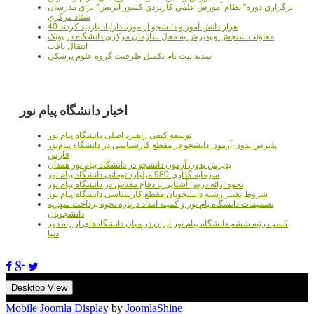
برگزاري دوره" نظام آموزش علمي كاربردي كشور اتريش" براي مدرسان
ستاد مرکزي
40 هزار دانش آموز و دانشجو از موزه دارآباد بازديد کردند
معاونت سنجش و پذيرش به محل سازمان مرکزي دانشگاه در پونک
انتقال يافت
تمديد ثبت نام تکميل ظرفيت گروه علوم پزشکي
اخبار دانشگاه پیام نور
توسعه کیفی راهبرد اصلی دانشگاه پیام نور
پذیرش بدون آزمون دانشجو در مقطع کارشناسی در دانشگاه پیام‌نور
فارس
پذیرش بدون آزمون دانشجو در دانشگاه پیام نور همدان
سرمایه گذاری 980 میلیارد تومانی دانشگاه پیام نور
نحوه ارائه درس آشنایی با دفاع مقدس در دانشگاه پیام نور
شروط تغییر رشته دانشجویان مقطع کارشناسی دانشگاه پیام نور
تصمیمات دانشگاه یام نور و کمیته امداد درباره نحوه پرداخت شهریه
دانشجویان
کسب رتبه ششم دانشگاه پیام نور ایران در میان دانشگاه‌های از راه دور
دنیا
Desktop View
Mobile Joomla Display
by
JoomlaShine