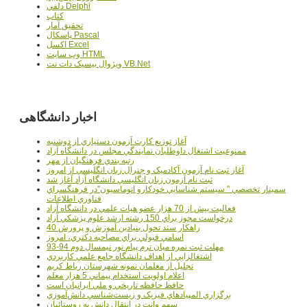
دلفي Delphi
کتاب
تحقيق آمار
پاسکال Pascal
اکسل Excel
وب سايت HTML
ويژوال بيسيک دات نت VB.Net
اخبار دانشگاهی
آغاز توزيع کارت آزمون دستياري از دوشنبه
ممنوعيت اشتغال داوطلبان نمايندگي مجلس در دانشگاه آزاد
رتبه بندي فرهنگيان از مهر
آغاز ثبت نام آزمون آکادميک و جنرال زبان انگليسي از امروز
ثبت نام آزمون زبان انگليسي دانشگاه آزاد آغاز شد
سمينار تخصصي " سيستم شناسايي خودکارو اتوماسيون"در فرهنگسراي
فناوري اطلاعات
فعاليت بيش از 70 هزار عضو هيات علمي در دانشگاه آزاد
درخواست مجوز براي 150 رشته ارشد علوم پزشکي آزاد
40 راهکار سند تحول بنيادين آموزش و پرورش
اسامي قبولي براي مصاحبه دکتري، امروز
مهلت ثبت نمره میان ترم پیام نور نیمسال دوم 94-93
اشتغالزايي از اهداف دانشگاه جامع علمي کاربردي
تجليل از معلمان نمونه شهرستان رباط کريم
اعلام اولويت استخدام پيماني 5 هزار معلم
حافظ حافظه تاريخي و ملي ايرانيان است
برگزاري المپيادهاي فيزيک و زيست‌شناسي دانش‌آموزي
سهم وانت در انتقال دانش به روستائيان