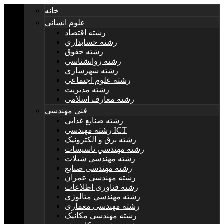
خانه
علوم انساني
رشته اقتصاد
رشته حسابداري
رشته حقوق
رشته روانشناسي
رشته شهرسازي
رشته علوم اجتماعي
رشته مديريت
رشته معارف اسلامی
فنی مهندسی
رشته صنايع غذايي
رشته مهندسي ICT
رشته برق و الکترونيک
رشته مهندسي تاسيسات
رشته مهندسی شیلات
رشته مهندسی صنایع
رشته مهندسی عمران
رشته فناوری اطلاعات
رشته مهندسي متالوژي
رشته مهندسی معماری
رشته مهندسی مکانیک