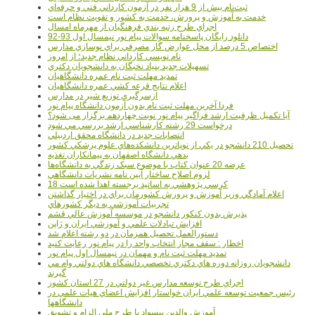
ثبت‌نام بيش از 9 هزار نفر در آزمون کارداني فني و حرفه‌اي
خدمت به آموزش و پرورش، خدمت به کشور و تقويت نظام است
اجراي طرح رتبه بندي فرهنگيان از مهرماه امسال
دانلود رایگان پاسخنامه سوالات پیام نور نیمسال اول 93-92
اختصاص 5 درصد از محل عوارض گاز مصرفي براي نوسازي مدارس
نام نويسي کارداني نظام جديد؛ از امروز
تسهيلات جديد بنياد نخبگان به دانشجويان دکتري
تمديد مهلت ثبت نام عمره دانشگاهيان
اعلام نتايج قرعه کشي عمره دانشگاهيان
ازسرگيري توزيع شير در مدارس
فردا آخرین مهلت ثبت نام بدون آزمون دانشگاه پیام نور
آیا تکمیل ظرفیت ارشد فراگیر پیام نور نوبت چهاردهم برگزار می شود؟
درخواست 29 رشته کارشناسي ارشد بررسي مي شود
انتصابات جديد در دانشگاه محقق اردبيلي
تحصيل 210 دانشجو در يکي از نوپاترين دانشکده‌هاي علوم پزشکي کشور
بدهي دانشگاه اصفهان به پيمانکاران تغذيه
عرضه 20 عنوان کتاب با موضوع سبک زندگي به دانشگاه‌ها
لزوم اصلاح ساختار آيين نامه نشريات دانشگاهي
18 کرسي پژوهشي به اساتيد برجسته اهدا شده است
اعلام آمادگي وزير آموزش و پرورش کشورمان براي در اختيار گذاشتن
تجربيات آموزشي به ديگر کشورهاي
پذيرش بدون کنکور دانشجو در موسسه آموزش عالي قشم
افزايش تبادلات علمي و آموزشي ايران و ژاپن
دستورالعمل تحصیل همزمان در دو رشته اعلام شد
اخطار : سقف مجاز انتخاب واحد را در پیام نور رعایت کنید
تمدید مهلت ثبت نام و مهمان در نیمسال اول پیام نور
دانشجويان روزانه دوره هاي دكتري تخصصي دانشگاه هاي دولتي وام مي
گيرند
اجراي طرح توسعه مدارس غير دولتي در 27 استان کشور
رئيس جمعيت توسعه علمي ايران خواستار افزايش اعضاي هيات علمي در
دانشگاهها
آموزش والدين بيسواد با طرح ملي الزام و تشويق