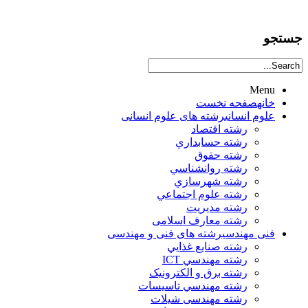
جستجو
Menu
خانه
صفحه نخست
علوم انساني
رشته های علوم انسانی
رشته اقتصاد
رشته حسابداري
رشته حقوق
رشته روانشناسي
رشته شهرسازي
رشته علوم اجتماعي
رشته مديريت
رشته معارف اسلامی
فنی مهندسی
رشته های فنی و مهندسی
رشته صنايع غذايي
رشته مهندسي ICT
رشته برق و الکترونيک
رشته مهندسي تاسيسات
رشته مهندسی شیلات