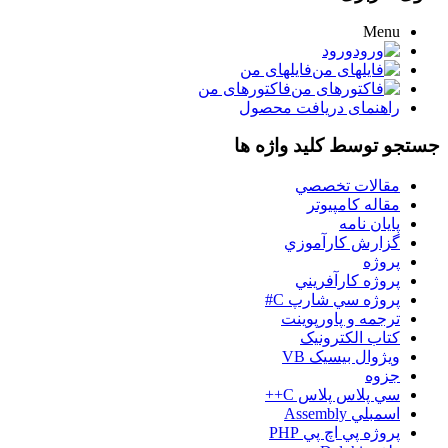
Menu
ورود
فایلهای من
فاکتورهای من
راهنمای دریافت محصول
جستجو توسط کلید واژه ها
مقالات تخصصي
مقاله کامپیوتر
پایان نامه
گزارش کارآموزي
پروژه
پروژه کارآفريني
پروژه سي شارپ C#
ترجمه و پاورپوينت
کتاب الکترونيک
ويژوال بيسيک VB
جزوه
سي پلاس پلاس C++
اسمبلي Assembly
پروژه پي اچ پي PHP