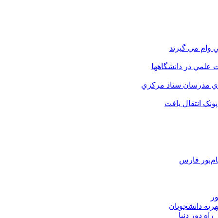
 وام مي گيرند
 علمي در دانشگاهها
اي مدرسان ستاد مرکزي
نک انتقال يافت
م‌نور فارس
ور
هریه دانشجویان
اه دور دنیا