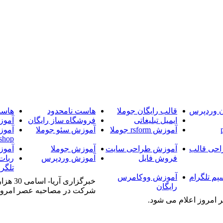
ن وردپرس
قالب رایگان جوملا
هاست نامحدود
هاست
ایمیل تبلیغاتی
فروشگاه ساز رایگان
آموز
آموزش rsform جوملا
آموزش سئو جوملا
آموز
shop
حی قالب
آموزش طراحی سایت
آموزش جوملا
آموز
فروش فایل
آموزش وردپرس
ربات
تلگرا
پم تلگرام
آموزش ووکامرس
رایگان
امروز اعلام می شود.