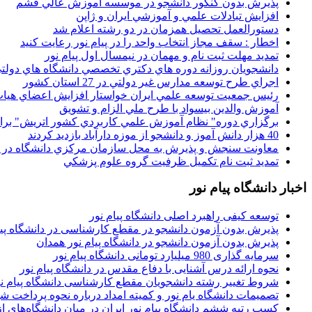
پذيرش بدون کنکور دانشجو در موسسه آموزش عالي قشم
افزايش تبادلات علمي و آموزشي ايران و ژاپن
دستورالعمل تحصیل همزمان در دو رشته اعلام شد
اخطار : سقف مجاز انتخاب واحد را در پیام نور رعایت کنید
تمدید مهلت ثبت نام و مهمان در نیمسال اول پیام نور
دانشجويان روزانه دوره هاي دكتري تخصصي دانشگاه هاي دولتي
اجراي طرح توسعه مدارس غير دولتي در 27 استان کشور
رئيس جمعيت توسعه علمي ايران خواستار افزايش اعضاي هيات
آموزش والدين بيسواد با طرح ملي الزام و تشويق
برگزاري دوره" نظام آموزش علمي كاربردي كشور اتريش" بر
40 هزار دانش آموز و دانشجو از موزه دارآباد بازديد کردند
معاونت سنجش و پذيرش به محل سازمان مرکزي دانشگاه در پو
تمديد ثبت نام تکميل ظرفيت گروه علوم پزشکي
اخبار دانشگاه پیام نور
توسعه کیفی راهبرد اصلی دانشگاه پیام نور
پذیرش بدون آزمون دانشجو در مقطع کارشناسی در دانشگاه پیا
پذیرش بدون آزمون دانشجو در دانشگاه پیام نور همدان
سرمایه گذاری 980 میلیارد تومانی دانشگاه پیام نور
نحوه ارائه درس آشنایی با دفاع مقدس در دانشگاه پیام نور
شروط تغییر رشته دانشجویان مقطع کارشناسی دانشگاه پیام ن
تصمیمات دانشگاه یام نور و کمیته امداد درباره نحوه پرداخت ش
کسب رتبه ششم دانشگاه پیام نور ایران در میان دانشگاه‌های از ر