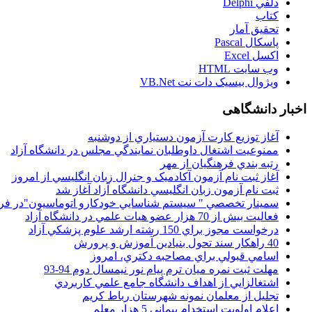
دلفي Delphi
کتاب
تحقيق آمار
پاسکال Pascal
اکسل Excel
وب سايت HTML
ويژوال بيسيک دات نت VB.Net
اخبار دانشگاهی
آغاز توزيع کارت آزمون دستياري از دوشنبه
ممنوعيت اشتغال داوطلبان نمايندگي مجلس در دانشگاه آزاد
رتبه بندي فرهنگيان از مهر
آغاز ثبت نام آزمون آکادميک و جنرال زبان انگليسي از امروز
ثبت نام آزمون زبان انگليسي دانشگاه آزاد آغاز شد
سمينار تخصصي " سيستم شناسايي خودکارو اتوماسيون"در فر
فعاليت بيش از 70 هزار عضو هيات علمي در دانشگاه آزاد
درخواست مجوز براي 150 رشته ارشد علوم پزشکي آزاد
40 راهکار سند تحول بنيادين آموزش و پرورش
اسامي قبولي براي مصاحبه دکتري، امروز
مهلت ثبت نمره میان ترم پیام نور نیمسال دوم 94-93
اشتغالزايي از اهداف دانشگاه جامع علمي کاربردي
تجليل از معلمان نمونه شهرستان رباط کريم
اعلام اولويت استخدام پيماني 5 هزار معلم