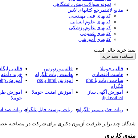
نمونه سوالات پیش دانشگاهی
منابع لاتین
مرجع کتابهای لاتین
کتابهای فنی مهندسی
کتابهای علوم انسانی
کتابهای علوم پزشکی
کتابهای عمومی
کتابهای آموزشی
سبد خرید خالی است
قالب جوملا
قالب وردپرس
قالب رایگا
هاست اقتصادی
هاست ربات تلگرام
خرید دامنه
ساخت ربات با php
آموزش html و css
آموزش php
تلگرام
آموزش آگهی ساز
آموزش امنیت جوملا
آموزش طرا
djclassified
جوملا
ربات جذب ممبر تلگرام
ربات پیوست فایل تلگرام
ربات ضد اس
شدگان چند برابر ظرفیت آزمون دکتری برای شرکت در مصاحبه عصر 
منوی کاربری