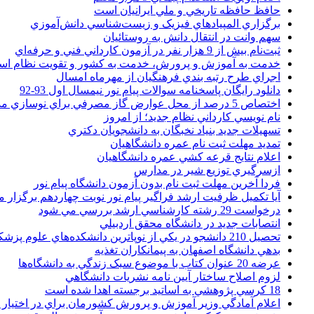
حافظ حافظه تاريخي و ملي ايرانيان است
برگزاري المپيادهاي فيزيک و زيست‌شناسي دانش‌آموزي
سهم وانت در انتقال دانش به روستائيان
ثبت‌نام بيش از 9 هزار نفر در آزمون کارداني فني و حرفه‌اي
خدمت به آموزش و پرورش، خدمت به کشور و تقويت نظام ا
اجراي طرح رتبه بندي فرهنگيان از مهرماه امسال
دانلود رایگان پاسخنامه سوالات پیام نور نیمسال اول 93-92
اختصاص 5 درصد از محل عوارض گاز مصرفي براي نوسازي مدارس
نام نويسي کارداني نظام جديد؛ از امروز
تسهيلات جديد بنياد نخبگان به دانشجويان دکتري
تمديد مهلت ثبت نام عمره دانشگاهيان
اعلام نتايج قرعه کشي عمره دانشگاهيان
ازسرگيري توزيع شير در مدارس
فردا آخرین مهلت ثبت نام بدون آزمون دانشگاه پیام نور
آیا تکمیل ظرفیت ارشد فراگیر پیام نور نوبت چهاردهم برگزار 
درخواست 29 رشته کارشناسي ارشد بررسي مي شود
انتصابات جديد در دانشگاه محقق اردبيلي
تحصيل 210 دانشجو در يکي از نوپاترين دانشکده‌هاي علوم پزشکي کشور
بدهي دانشگاه اصفهان به پيمانکاران تغذيه
عرضه 20 عنوان کتاب با موضوع سبک زندگي به دانشگاه‌ها
لزوم اصلاح ساختار آيين نامه نشريات دانشگاهي
18 کرسي پژوهشي به اساتيد برجسته اهدا شده است
اعلام آمادگي وزير آموزش و پرورش کشورمان براي در اختيار