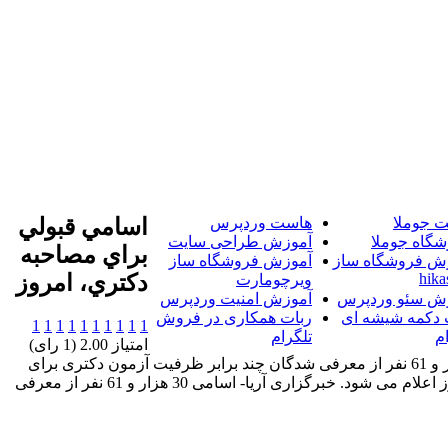
 جوملا
هاست وردپرس
اسامي قبولي
شگاه جوملا
آموزش طراحی سایت
براي مصاحبه
ش فروشگاه ساز
آموزش فروشگاه ساز
hika
دکتري، امروز
ویرچومارت
ش سئو وردپرس
آموزش امنیت وردپرس
 دکمه شیشه ای
ربات همکاری در فروش
1
1
1
1
1
1
1
1
1
1
م
تلگرام
امتیاز 2.00 (1 رای)
خبرگزاری آریا- اسامی 30 هزار و 61 نفر از معرفی شدگان چند برابر ظرفیت آزمون دکتری برای
شرکت در مصاحبه عصر امروز اعلام می شود. خبرگزاری آریا- اسامی 30 هزار و 61 نفر از معرفی