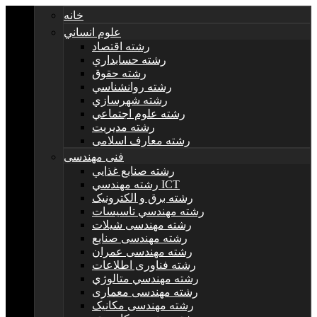
خانه
علوم انساني
رشته اقتصاد
رشته حسابداري
رشته حقوق
رشته روانشناسي
رشته شهرسازي
رشته علوم اجتماعي
رشته مديريت
رشته معارف اسلامی
فنی مهندسی
رشته صنايع غذايي
رشته مهندسي ICT
رشته برق و الکترونيک
رشته مهندسي تاسيسات
رشته مهندسی شیلات
رشته مهندسی صنایع
رشته مهندسی عمران
رشته فناوری اطلاعات
رشته مهندسي متالوژي
رشته مهندسی معماری
رشته مهندسی مکانیک