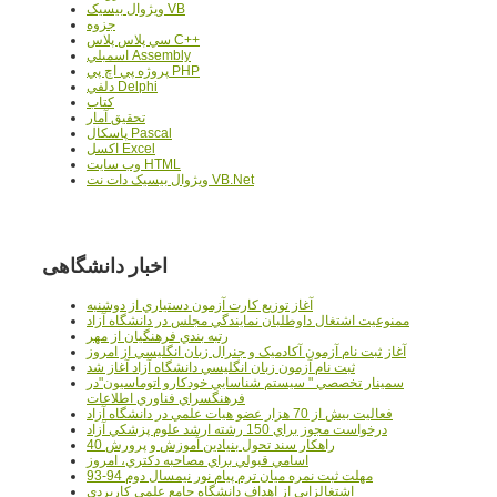
ويژوال بيسيک VB
جزوه
سي پلاس پلاس C++
اسمبلي Assembly
پروژه پي اچ پي PHP
دلفي Delphi
کتاب
تحقيق آمار
پاسکال Pascal
اکسل Excel
وب سايت HTML
ويژوال بيسيک دات نت VB.Net
اخبار دانشگاهی
آغاز توزيع کارت آزمون دستياري از دوشنبه
ممنوعيت اشتغال داوطلبان نمايندگي مجلس در دانشگاه آزاد
رتبه بندي فرهنگيان از مهر
آغاز ثبت نام آزمون آکادميک و جنرال زبان انگليسي از امروز
ثبت نام آزمون زبان انگليسي دانشگاه آزاد آغاز شد
سمينار تخصصي " سيستم شناسايي خودکارو اتوماسيون"در
فرهنگسراي فناوري اطلاعات
فعاليت بيش از 70 هزار عضو هيات علمي در دانشگاه آزاد
درخواست مجوز براي 150 رشته ارشد علوم پزشکي آزاد
40 راهکار سند تحول بنيادين آموزش و پرورش
اسامي قبولي براي مصاحبه دکتري، امروز
مهلت ثبت نمره میان ترم پیام نور نیمسال دوم 94-93
اشتغالزايي از اهداف دانشگاه جامع علمي کاربردي