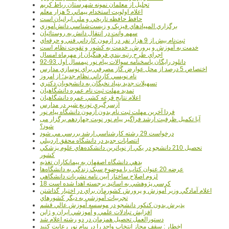
تجليل از معلمان نمونه شهرستان رباط کريم
اعلام اولويت استخدام پيماني 5 هزار معلم
حافظ حافظه تاريخي و ملي ايرانيان است
برگزاري المپيادهاي فيزيک و زيست‌شناسي دانش‌آموزي
سهم وانت در انتقال دانش به روستائيان
ثبت‌نام بيش از 9 هزار نفر در آزمون کارداني فني و حرفه‌اي
خدمت به آموزش و پرورش، خدمت به کشور و تقويت نظام است
اجراي طرح رتبه بندي فرهنگيان از مهرماه امسال
دانلود رایگان پاسخنامه سوالات پیام نور نیمسال اول 93-92
اختصاص 5 درصد از محل عوارض گاز مصرفي براي نوسازي مدارس
نام نويسي کارداني نظام جديد؛ از امروز
تسهيلات جديد بنياد نخبگان به دانشجويان دکتري
تمديد مهلت ثبت نام عمره دانشگاهيان
اعلام نتايج قرعه کشي عمره دانشگاهيان
ازسرگيري توزيع شير در مدارس
فردا آخرین مهلت ثبت نام بدون آزمون دانشگاه پیام نور
آیا تکمیل ظرفیت ارشد فراگیر پیام نور نوبت چهاردهم برگزار می
شود؟
درخواست 29 رشته کارشناسي ارشد بررسي مي شود
انتصابات جديد در دانشگاه محقق اردبيلي
تحصيل 210 دانشجو در يکي از نوپاترين دانشکده‌هاي علوم پزشکي
کشور
بدهي دانشگاه اصفهان به پيمانکاران تغذيه
عرضه 20 عنوان کتاب با موضوع سبک زندگي به دانشگاه‌ها
لزوم اصلاح ساختار آيين نامه نشريات دانشگاهي
18 کرسي پژوهشي به اساتيد برجسته اهدا شده است
اعلام آمادگي وزير آموزش و پرورش کشورمان براي در اختيار گذاشتن
تجربيات آموزشي به ديگر کشورهاي
پذيرش بدون کنکور دانشجو در موسسه آموزش عالي قشم
افزايش تبادلات علمي و آموزشي ايران و ژاپن
دستورالعمل تحصیل همزمان در دو رشته اعلام شد
اخطار : سقف مجاز انتخاب واحد را در پیام نور رعایت کنید