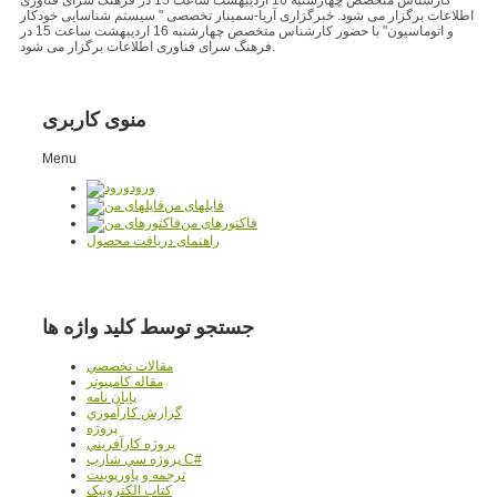
اطلاعات برگزار می شود. خبرگزاری آریا-سمینار تخصصی " سیستم شناسایی خودکار
و اتوماسیون" با حضور کارشناس متخصص چهارشنبه 16 اردیبهشت ساعت 15 در
فرهنگ سرای فناوری اطلاعات برگزار می شود.
منوی کاربری
Menu
ورود
فایلهای من
فاکتورهای من
راهنمای دریافت محصول
جستجو توسط کلید واژه ها
مقالات تخصصي
مقاله کامپیوتر
پایان نامه
گزارش کارآموزي
پروژه
پروژه کارآفريني
پروژه سي شارپ C#
ترجمه و پاورپوينت
کتاب الکترونيک