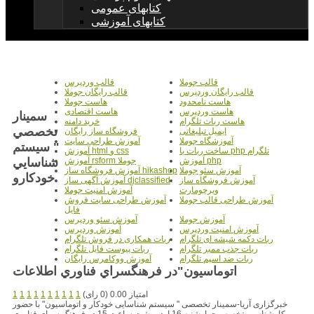
کتابهای عمومی
کتابهای آموزشی
قالب جوملا
قالب وردپرس
قالب رایگان وردپرس
قالب رایگان جوملا
هاست نامحدود
هاست جوملا
هاست وردپرس
هاست اقتصادی
سمينار
هاست ربات تلگرام
خرید دامنه
تخصصي
ایمیل تبلیغاتی
فروشگاه ساز رایگان
آموزشگاه جوملا
آموزش طراحی سایت
" سيستم
ساخت ربات با php تلگرام
آموزش html و css
شناسايي
آموزش php
آموزش rsform جوملا
آموزش سئو جوملا
آموزش فروشگاه ساز hikashop
خودکارو
آموزش فروشگاه ساز
آموزش آگهی ساز djclassified
ویرچومارت
آموزش امنیت جوملا
آموزش طراحی قالب جوملا
آموزش طراحی سایت فروش
فایل
آموزش جوملا
آموزش سئو وردپرس
آموزش امنیت وردپرس
آموزش وردپرس
ربات دکمه شیشه ای تلگرام
ربات همکاری در فروش تلگرام
ربات جذب ممبر تلگرام
ربات پیوست فایل تلگرام
ربات ضد اسپم تلگرام
آموزش ووکامرس رایگان
اتوماسيون"در فرهنگسراي فناوري اطلاعات
امتیاز 0.00 (0 رای)
1
1
1
1
1
1
1
1
1
1
خبرگزاری آریا-سمینار تخصصی " سیستم شناسایی خودکار و اتوماسیون" با حضور
کارشناس متخصص چهارشنبه 16 اردیبهشت ساعت 15 در فرهنگ سرای فناوری