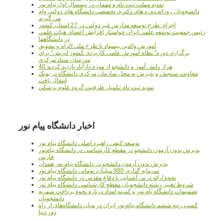
تمدید مهلت ثبت نام و مهمان در نیمسال اول پیام نور
دانشجويان روزانه دوره هاي دكتري تخصصي دانشگاه هاي دولتي وام
مي گيرند
اجراي طرح توسعه مدارس غير دولتي در 27 استان کشور
رئيس جمعيت توسعه علمي ايران خواستار افزايش اعضاي هيات علمي
در دانشگاهها
آموزش والدين بيسواد با طرح ملي الزام و تشويق
برگزاري دوره" نظام آموزش علمي كاربردي كشور اتريش" براي
مدرسان ستاد مرکزي
40 هزار دانش آموز و دانشجو از موزه دارآباد بازديد کردند
معاونت سنجش و پذيرش به محل سازمان مرکزي دانشگاه در پونک
انتقال يافت
تمديد ثبت نام تکميل ظرفيت گروه علوم پزشکي
اخبار دانشگاه پیام نور
توسعه کیفی راهبرد اصلی دانشگاه پیام نور
پذیرش بدون آزمون دانشجو در مقطع کارشناسی در دانشگاه پیام‌نور
فارس
پذیرش بدون آزمون دانشجو در دانشگاه پیام نور همدان
سرمایه گذاری 980 میلیارد تومانی دانشگاه پیام نور
نحوه ارائه درس آشنایی با دفاع مقدس در دانشگاه پیام نور
شروط تغییر رشته دانشجویان مقطع کارشناسی دانشگاه پیام نور
تصمیمات دانشگاه یام نور و کمیته امداد درباره نحوه پرداخت شهریه
دانشجویان
کسب رتبه ششم دانشگاه پیام نور ایران در میان دانشگاه‌های از راه
دور دنیا