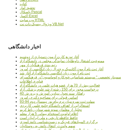
کتاب
تحقيق آمار
پاسکال Pascal
اکسل Excel
وب سايت HTML
ويژوال بيسيک دات نت VB.Net
اخبار دانشگاهی
آغاز توزيع کارت آزمون دستياري از دوشنبه
ممنوعيت اشتغال داوطلبان نمايندگي مجلس در دانشگاه آزاد
رتبه بندي فرهنگيان از مهر
آغاز ثبت نام آزمون آکادميک و جنرال زبان انگليسي از امروز
ثبت نام آزمون زبان انگليسي دانشگاه آزاد آغاز شد
سمينار تخصصي " سيستم شناسايي خودکارو اتوماسيون"در فرهنگسراي
فناوري اطلاعات
فعاليت بيش از 70 هزار عضو هيات علمي در دانشگاه آزاد
درخواست مجوز براي 150 رشته ارشد علوم پزشکي آزاد
40 راهکار سند تحول بنيادين آموزش و پرورش
اسامي قبولي براي مصاحبه دکتري، امروز
مهلت ثبت نمره میان ترم پیام نور نیمسال دوم 94-93
اشتغالزايي از اهداف دانشگاه جامع علمي کاربردي
تجليل از معلمان نمونه شهرستان رباط کريم
اعلام اولويت استخدام پيماني 5 هزار معلم
حافظ حافظه تاريخي و ملي ايرانيان است
برگزاري المپيادهاي فيزيک و زيست‌شناسي دانش‌آموزي
سهم وانت در انتقال دانش به روستائيان
ثبت‌نام بيش از 9 هزار نفر در آزمون کارداني فني و حرفه‌اي