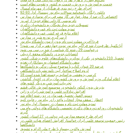
خدمت به آموزش و پرورش، خدمت به کشور و تقويت نظام است
اجراي طرح رتبه بندي فرهنگيان از مهرماه امسال
دانلود رایگان پاسخنامه سوالات پیام نور نیمسال اول 93-92
اختصاص 5 درصد از محل عوارض گاز مصرفي براي نوسازي مدارس
نام نويسي کارداني نظام جديد؛ از امروز
تسهيلات جديد بنياد نخبگان به دانشجويان دکتري
تمديد مهلت ثبت نام عمره دانشگاهيان
اعلام نتايج قرعه کشي عمره دانشگاهيان
ازسرگيري توزيع شير در مدارس
فردا آخرین مهلت ثبت نام بدون آزمون دانشگاه پیام نور
آیا تکمیل ظرفیت ارشد فراگیر پیام نور نوبت چهاردهم برگزار می شود؟
درخواست 29 رشته کارشناسي ارشد بررسي مي شود
انتصابات جديد در دانشگاه محقق اردبيلي
تحصيل 210 دانشجو در يکي از نوپاترين دانشکده‌هاي علوم پزشکي کشور
بدهي دانشگاه اصفهان به پيمانکاران تغذيه
عرضه 20 عنوان کتاب با موضوع سبک زندگي به دانشگاه‌ها
لزوم اصلاح ساختار آيين نامه نشريات دانشگاهي
18 کرسي پژوهشي به اساتيد برجسته اهدا شده است
اعلام آمادگي وزير آموزش و پرورش کشورمان براي در اختيار گذاشتن
تجربيات آموزشي به ديگر کشورهاي
پذيرش بدون کنکور دانشجو در موسسه آموزش عالي قشم
افزايش تبادلات علمي و آموزشي ايران و ژاپن
دستورالعمل تحصیل همزمان در دو رشته اعلام شد
اخطار : سقف مجاز انتخاب واحد را در پیام نور رعایت کنید
تمدید مهلت ثبت نام و مهمان در نیمسال اول پیام نور
دانشجويان روزانه دوره هاي دكتري تخصصي دانشگاه هاي دولتي وام مي
گيرند
اجراي طرح توسعه مدارس غير دولتي در 27 استان کشور
رئيس جمعيت توسعه علمي ايران خواستار افزايش اعضاي هيات علمي در
دانشگاهها
آموزش والدين بيسواد با طرح ملي الزام و تشويق
برگزاري دوره" نظام آموزش علمي كاربردي كشور اتريش" براي مدرسان