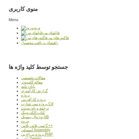
منوی کاربری
Menu
ورود
فایلهای من
فاکتورهای من
راهنمای دریافت محصول
جستجو توسط کلید واژه ها
مقالات تخصصي
مقاله کامپیوتر
پایان نامه
گزارش کارآموزي
پروژه
پروژه کارآفريني
پروژه سي شارپ C#
ترجمه و پاورپوينت
کتاب الکترونيک
ويژوال بيسيک VB
جزوه
سي پلاس پلاس C++
اسمبلي Assembly
پروژه پي اچ پي PHP
دلفي Delphi