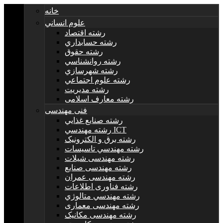
خانه
علوم انساني
رشته اقتصاد
رشته حسابداري
رشته حقوق
رشته روانشناسي
رشته شهرسازي
رشته علوم اجتماعي
رشته مديريت
رشته معارف اسلامی
فنی مهندسی
رشته صنايع غذايي
رشته مهندسي ICT
رشته برق و الکترونيک
رشته مهندسي تاسيسات
رشته مهندسی شیلات
رشته مهندسی صنایع
رشته مهندسی عمران
رشته فناوری اطلاعات
رشته مهندسي متالوژي
رشته مهندسی معماری
رشته مهندسی مکانیک