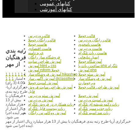
کتابهای عمومی
کتابهای آموزشی
قالب جوملا
قالب وردپرس
قالب رایگان وردپرس
قالب رایگان جوملا
هاست نامحدود
هاست جوملا
هاست وردپرس
هاست اقتصادی
رتبه بندي
هاست ربات تلگرام
خرید دامنه
فرهنگيان
ایمیل تبلیغاتی
فروشگاه ساز رایگان
آموزشگاه جوملا
آموزش طراحی سایت
از مهر
ساخت ربات با php تلگرام
آموزش html و css
آموزش php
آموزش rsform جوملا
1
1
1
1
1
1
1
آموزش سئو جوملا
آموزش فروشگاه ساز hikashop
امتیاز
1
1
1
آموزش فروشگاه ساز
آموزش آگهی ساز djclassified
4.00 (3 رای)
ویرچومارت
آموزش امنیت جوملا
خبرگزاری آریا-
آموزش طراحی قالب جوملا
آموزش طراحی سایت فروش
طرح رتبه بندی
فایل
فرهنگیان با
آموزش جوملا
آموزش سئو وردپرس
بیش از 13
آموزش امنیت وردپرس
آموزش وردپرس
هزار میلیارد
ربات دکمه شیشه ای تلگرام
ربات همکاری در فروش تلگرام
ریال اعتبار از
ربات جذب ممبر تلگرام
ربات پیوست فایل تلگرام
مهر آینده اجرا
ربات ضد اسپم تلگرام
آموزش ووکامرس رایگان
می شود.
خبرگزاری آریا-طرح رتبه بندی فرهنگیان با بیش از 13 هزار میلیارد ریال اعتبار از مهر
آینده اجرا می شود.