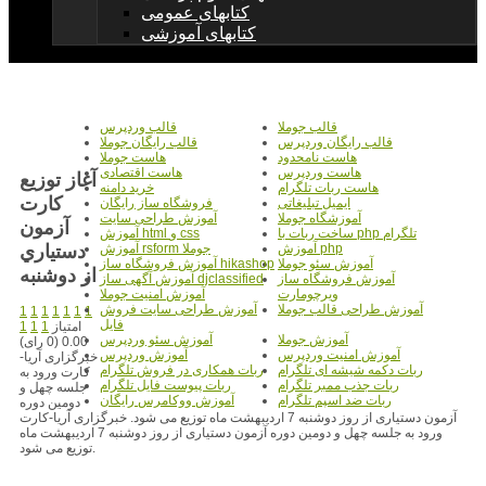
کتابهای عمومی
کتابهای آموزشی
قالب جوملا
قالب وردپرس
قالب رایگان وردپرس
قالب رایگان جوملا
هاست نامحدود
هاست جوملا
هاست وردپرس
هاست اقتصادی
آغاز توزيع
هاست ربات تلگرام
خرید دامنه
کارت
ایمیل تبلیغاتی
فروشگاه ساز رایگان
آموزشگاه جوملا
آموزش طراحی سایت
آزمون
ساخت ربات با php تلگرام
آموزش html و css
دستياري
آموزش php
آموزش rsform جوملا
آموزش سئو جوملا
آموزش فروشگاه ساز hikashop
از دوشنبه
آموزش فروشگاه ساز
آموزش آگهی ساز djclassified
ویرچومارت
آموزش امنیت جوملا
آموزش طراحی قالب جوملا
آموزش طراحی سایت فروش
1
1
1
1
1
1
1
فایل
امتیاز
1
1
1
آموزش جوملا
آموزش سئو وردپرس
0.00 (0 رای)
آموزش امنیت وردپرس
آموزش وردپرس
خبرگزاری آریا-
ربات دکمه شیشه ای تلگرام
ربات همکاری در فروش تلگرام
کارت ورود به
ربات جذب ممبر تلگرام
ربات پیوست فایل تلگرام
جلسه چهل و
ربات ضد اسپم تلگرام
آموزش ووکامرس رایگان
دومین دوره
آزمون دستیاری از روز دوشنبه 7 اردیبهشت ماه توزیع می شود. خبرگزاری آریا-کارت
ورود به جلسه چهل و دومین دوره آزمون دستیاری از روز دوشنبه 7 اردیبهشت ماه
توزیع می شود.