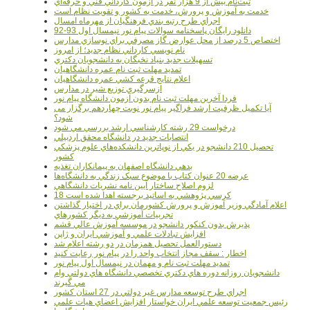
ثبت‌نام بيش از 9 هزار نفر در آزمون کارداني فني و حرفه‌اي
خدمت به آموزش و پرورش، خدمت به کشور و تقويت نظام است
اجراي طرح رتبه بندي فرهنگيان از مهرماه امسال
دانلود رایگان پاسخنامه سوالات پیام نور نیمسال اول 93-92
اختصاص 5 درصد از محل عوارض گاز مصرفي براي نوسازي مدارس
نام نويسي کارداني نظام جديد؛ از امروز
تسهيلات جديد بنياد نخبگان به دانشجويان دکتري
تمديد مهلت ثبت نام عمره دانشگاهيان
اعلام نتايج قرعه کشي عمره دانشگاهيان
ازسرگيري توزيع شير در مدارس
فردا آخرین مهلت ثبت نام بدون آزمون دانشگاه پیام نور
آیا تکمیل ظرفیت ارشد فراگیر پیام نور نوبت چهاردهم برگزار می
شود؟
درخواست 29 رشته کارشناسي ارشد بررسي مي شود
انتصابات جديد در دانشگاه محقق اردبيلي
تحصيل 210 دانشجو در يکي از نوپاترين دانشکده‌هاي علوم پزشکي
کشور
بدهي دانشگاه اصفهان به پيمانکاران تغذيه
عرضه 20 عنوان کتاب با موضوع سبک زندگي به دانشگاه‌ها
لزوم اصلاح ساختار آيين نامه نشريات دانشگاهي
18 کرسي پژوهشي به اساتيد برجسته اهدا شده است
اعلام آمادگي وزير آموزش و پرورش کشورمان براي در اختيار گذاشتن
تجربيات آموزشي به ديگر کشورهاي
پذيرش بدون کنکور دانشجو در موسسه آموزش عالي قشم
افزايش تبادلات علمي و آموزشي ايران و ژاپن
دستورالعمل تحصیل همزمان در دو رشته اعلام شد
اخطار : سقف مجاز انتخاب واحد را در پیام نور رعایت کنید
تمدید مهلت ثبت نام و مهمان در نیمسال اول پیام نور
دانشجويان روزانه دوره هاي دكتري تخصصي دانشگاه هاي دولتي وام
مي گيرند
اجراي طرح توسعه مدارس غير دولتي در 27 استان کشور
رئيس جمعيت توسعه علمي ايران خواستار افزايش اعضاي هيات علمي