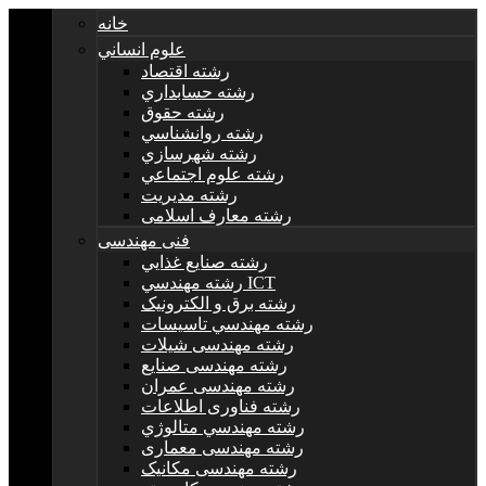
خانه
علوم انساني
رشته اقتصاد
رشته حسابداري
رشته حقوق
رشته روانشناسي
رشته شهرسازي
رشته علوم اجتماعي
رشته مديريت
رشته معارف اسلامی
فنی مهندسی
رشته صنايع غذايي
رشته مهندسي ICT
رشته برق و الکترونيک
رشته مهندسي تاسيسات
رشته مهندسی شیلات
رشته مهندسی صنایع
رشته مهندسی عمران
رشته فناوری اطلاعات
رشته مهندسي متالوژي
رشته مهندسی معماری
رشته مهندسی مکانیک