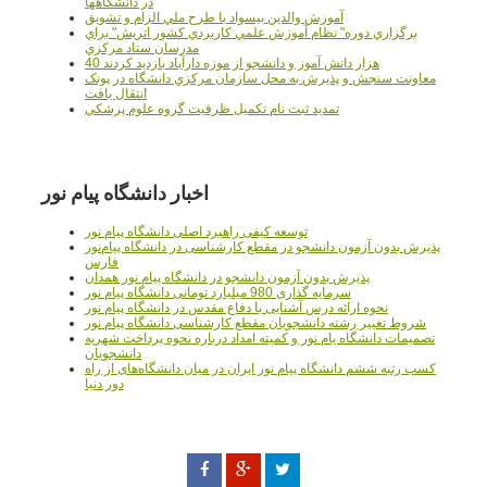
در دانشگاهها
آموزش والدين بيسواد با طرح ملي الزام و تشويق
برگزاري دوره" نظام آموزش علمي كاربردي كشور اتريش" براي
مدرسان ستاد مرکزي
40 هزار دانش آموز و دانشجو از موزه دارآباد بازديد کردند
معاونت سنجش و پذيرش به محل سازمان مرکزي دانشگاه در پونک
انتقال يافت
تمديد ثبت نام تکميل ظرفيت گروه علوم پزشکي
اخبار دانشگاه پیام نور
توسعه کیفی راهبرد اصلی دانشگاه پیام نور
پذیرش بدون آزمون دانشجو در مقطع کارشناسی در دانشگاه پیام‌نور
فارس
پذیرش بدون آزمون دانشجو در دانشگاه پیام نور همدان
سرمایه گذاری 980 میلیارد تومانی دانشگاه پیام نور
نحوه ارائه درس آشنایی با دفاع مقدس در دانشگاه پیام نور
شروط تغییر رشته دانشجویان مقطع کارشناسی دانشگاه پیام نور
تصمیمات دانشگاه یام نور و کمیته امداد درباره نحوه پرداخت شهریه
دانشجویان
کسب رتبه ششم دانشگاه پیام نور ایران در میان دانشگاه‌های از راه
دور دنیا