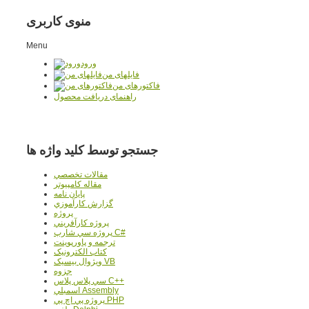
منوی کاربری
Menu
ورود
فایلهای من
فاکتورهای من
راهنمای دریافت محصول
جستجو توسط کلید واژه ها
مقالات تخصصي
مقاله کامپیوتر
پایان نامه
گزارش کارآموزي
پروژه
پروژه کارآفريني
پروژه سي شارپ C#
ترجمه و پاورپوينت
کتاب الکترونيک
ويژوال بيسيک VB
جزوه
سي پلاس پلاس C++
اسمبلي Assembly
پروژه پي اچ پي PHP