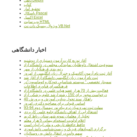
دلفي Delphi
کتاب
تحقيق آمار
پاسکال Pascal
اکسل Excel
وب سايت HTML
ويژوال بيسيک دات نت VB.Net
اخبار دانشگاهی
آغاز توزيع کارت آزمون دستياري از دوشنبه
ممنوعيت اشتغال داوطلبان نمايندگي مجلس در دانشگاه آزاد
رتبه بندي فرهنگيان از مهر
آغاز ثبت نام آزمون آکادميک و جنرال زبان انگليسي از امروز
ثبت نام آزمون زبان انگليسي دانشگاه آزاد آغاز شد
سمينار تخصصي " سيستم شناسايي خودکارو اتوماسيون"در
فرهنگسراي فناوري اطلاعات
فعاليت بيش از 70 هزار عضو هيات علمي در دانشگاه آزاد
درخواست مجوز براي 150 رشته ارشد علوم پزشکي آزاد
40 راهکار سند تحول بنيادين آموزش و پرورش
اسامي قبولي براي مصاحبه دکتري، امروز
مهلت ثبت نمره میان ترم پیام نور نیمسال دوم 94-93
اشتغالزايي از اهداف دانشگاه جامع علمي کاربردي
تجليل از معلمان نمونه شهرستان رباط کريم
اعلام اولويت استخدام پيماني 5 هزار معلم
حافظ حافظه تاريخي و ملي ايرانيان است
برگزاري المپيادهاي فيزيک و زيست‌شناسي دانش‌آموزي
سهم وانت در انتقال دانش به روستائيان