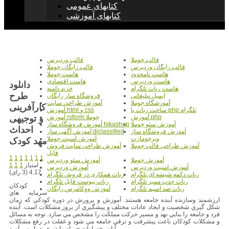
کتابهای عمومی
کتابهای آموزشی
قالب جوملا
قالب وردپرس
قالب رایگان وردپرس
قالب رایگان جوملا
هاست نامحدود
هاست جوملا
هاست وردپرس
هاست اقتصادی
دانلود
هاست ربات تلگرام
خرید دامنه
طرح
ایمیل تبلیغاتی
فروشگاه ساز رایگان
آموزشگاه جوملا
آموزش طراحی سایت
کارآفرینی
ساخت ربات با php تلگرام
آموزش html و css
و توجیهی
آموزش php
آموزش rsform جوملا
آموزش سئو جوملا
آموزش فروشگاه ساز hikashop
احداث
آموزش فروشگاه ساز
آموزش آگهی ساز djclassified
ویرچومارت
آموزش امنیت جوملا
مهد کودک
آموزش طراحی قالب جوملا
آموزش طراحی سایت فروش
فایل
1
1
1
1
1
1
1
آموزش جوملا
آموزش سئو وردپرس
امتیاز
1
1
1
آموزش امنیت وردپرس
آموزش وردپرس
4.17 (3 رای)
ربات دکمه شیشه ای تلگرام
ربات همکاری در فروش تلگرام
ربات جذب ممبر تلگرام
ربات پیوست فایل تلگرام
كودكان
ربات ضد اسپم تلگرام
آموزش ووکامرس رایگان
سرمايه هاي
ارزشمند وسازنده آينده جامعه هستند. آموزش و پرورش در دوره كودكي كه زمان
شكل گيري شخصيت و ايجاد عادات مختلف و پيشگيري از بروز مشكلات است. آينده
فرد و جامعه را بنايي نهد و مسير حركت مملكت را مشخص مي سازد. توجه به مسائل
و مشكلات كودكان باعث پيشرفت و ترقي جامعه مي شود و غفلت در رفع مشكلات
آنان، خسارات جبران ناپذيري به بار مي آورد.