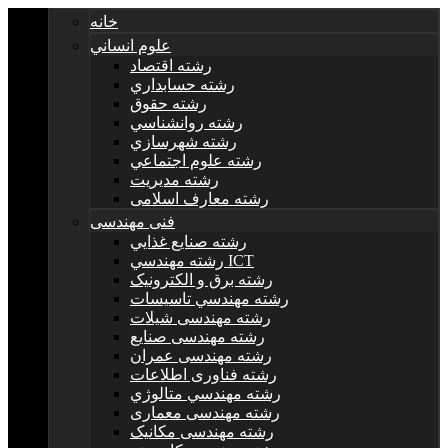
خانه
علوم انساني
رشته اقتصاد
رشته حسابداري
رشته حقوق
رشته روانشناسي
رشته شهرسازي
رشته علوم اجتماعي
رشته مديريت
رشته معارف اسلامی
فنی مهندسی
رشته صنايع غذايي
رشته مهندسي ICT
رشته برق و الکترونيک
رشته مهندسي تاسيسات
رشته مهندسی شیلات
رشته مهندسی صنایع
رشته مهندسی عمران
رشته فناوری اطلاعات
رشته مهندسي متالوژي
رشته مهندسی معماری
رشته مهندسی مکانیک