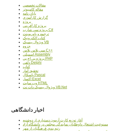
مقالات تخصصي
مقاله کامپیوتر
پایان نامه
گزارش کارآموزي
پروژه
پروژه کارآفريني
پروژه سي شارپ C#
ترجمه و پاورپوينت
کتاب الکترونيک
ويژوال بيسيک VB
جزوه
سي پلاس پلاس C++
اسمبلي Assembly
پروژه پي اچ پي PHP
دلفي Delphi
کتاب
تحقيق آمار
پاسکال Pascal
اکسل Excel
وب سايت HTML
ويژوال بيسيک دات نت VB.Net
اخبار دانشگاهی
آغاز توزيع کارت آزمون دستياري از دوشنبه
ممنوعيت اشتغال داوطلبان نمايندگي مجلس در دانشگاه آزاد
رتبه بندي فرهنگيان از مهر