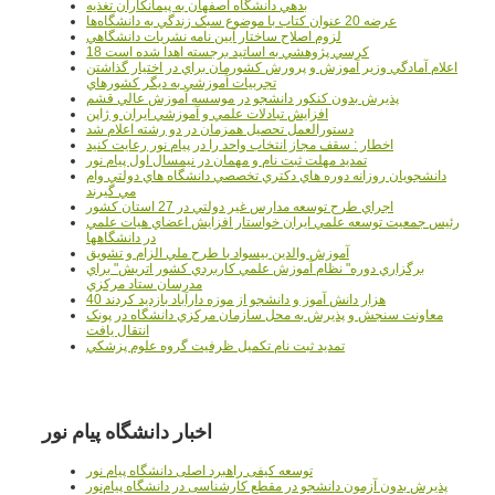
بدهي دانشگاه اصفهان به پيمانکاران تغذيه
عرضه 20 عنوان کتاب با موضوع سبک زندگي به دانشگاه‌ها
لزوم اصلاح ساختار آيين نامه نشريات دانشگاهي
18 کرسي پژوهشي به اساتيد برجسته اهدا شده است
اعلام آمادگي وزير آموزش و پرورش کشورمان براي در اختيار گذاشتن
تجربيات آموزشي به ديگر کشورهاي
پذيرش بدون کنکور دانشجو در موسسه آموزش عالي قشم
افزايش تبادلات علمي و آموزشي ايران و ژاپن
دستورالعمل تحصیل همزمان در دو رشته اعلام شد
اخطار : سقف مجاز انتخاب واحد را در پیام نور رعایت کنید
تمدید مهلت ثبت نام و مهمان در نیمسال اول پیام نور
دانشجويان روزانه دوره هاي دكتري تخصصي دانشگاه هاي دولتي وام
مي گيرند
اجراي طرح توسعه مدارس غير دولتي در 27 استان کشور
رئيس جمعيت توسعه علمي ايران خواستار افزايش اعضاي هيات علمي
در دانشگاهها
آموزش والدين بيسواد با طرح ملي الزام و تشويق
برگزاري دوره" نظام آموزش علمي كاربردي كشور اتريش" براي
مدرسان ستاد مرکزي
40 هزار دانش آموز و دانشجو از موزه دارآباد بازديد کردند
معاونت سنجش و پذيرش به محل سازمان مرکزي دانشگاه در پونک
انتقال يافت
تمديد ثبت نام تکميل ظرفيت گروه علوم پزشکي
اخبار دانشگاه پیام نور
توسعه کیفی راهبرد اصلی دانشگاه پیام نور
پذیرش بدون آزمون دانشجو در مقطع کارشناسی در دانشگاه پیام‌نور