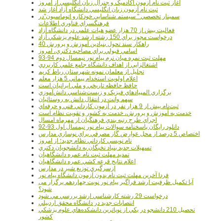
آغاز ثبت نام آزمون آکادميک و جنرال زبان انگليسي از امروز
ثبت نام آزمون زبان انگليسي دانشگاه آزاد آغاز شد
سمينار تخصصي " سيستم شناسايي خودکارو اتوماسيون"در
فرهنگسراي فناوري اطلاعات
فعاليت بيش از 70 هزار عضو هيات علمي در دانشگاه آزاد
درخواست مجوز براي 150 رشته ارشد علوم پزشکي آزاد
40 راهکار سند تحول بنيادين آموزش و پرورش
اسامي قبولي براي مصاحبه دکتري، امروز
مهلت ثبت نمره میان ترم پیام نور نیمسال دوم 94-93
اشتغالزايي از اهداف دانشگاه جامع علمي کاربردي
تجليل از معلمان نمونه شهرستان رباط کريم
اعلام اولويت استخدام پيماني 5 هزار معلم
حافظ حافظه تاريخي و ملي ايرانيان است
برگزاري المپيادهاي فيزيک و زيست‌شناسي دانش‌آموزي
سهم وانت در انتقال دانش به روستائيان
ثبت‌نام بيش از 9 هزار نفر در آزمون کارداني فني و حرفه‌اي
خدمت به آموزش و پرورش، خدمت به کشور و تقويت نظام است
اجراي طرح رتبه بندي فرهنگيان از مهرماه امسال
دانلود رایگان پاسخنامه سوالات پیام نور نیمسال اول 93-92
اختصاص 5 درصد از محل عوارض گاز مصرفي براي نوسازي مدارس
نام نويسي کارداني نظام جديد؛ از امروز
تسهيلات جديد بنياد نخبگان به دانشجويان دکتري
تمديد مهلت ثبت نام عمره دانشگاهيان
اعلام نتايج قرعه کشي عمره دانشگاهيان
ازسرگيري توزيع شير در مدارس
فردا آخرین مهلت ثبت نام بدون آزمون دانشگاه پیام نور
آیا تکمیل ظرفیت ارشد فراگیر پیام نور نوبت چهاردهم برگزار می
شود؟
درخواست 29 رشته کارشناسي ارشد بررسي مي شود
انتصابات جديد در دانشگاه محقق اردبيلي
تحصيل 210 دانشجو در يکي از نوپاترين دانشکده‌هاي علوم پزشکي
کشور