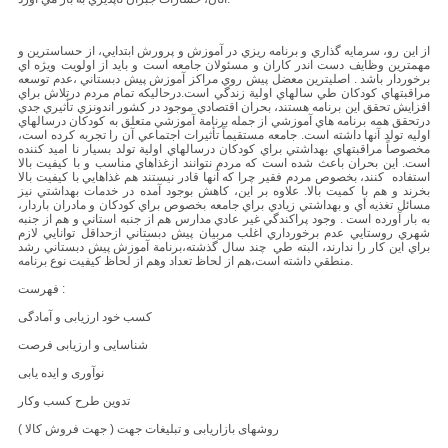
از اين رو، سرمايه گذاري و برنامه ريزي در آموزش و پرورش ابتدايي، از حساسترين و
مهمترين وظايف دست اندر كاران و مسئولان جامعه است و بايد از اولويت ويژه اي
برخوردار باشد . اصليترين معضل پيش روي مراکز آموزش پيش دبستاني ،عدم توسعه
مراقبتهاي كودكان طي سالهاي اولية زندگي است.درحاليكه تمام مردم درتلاش براي
افزايش تحقق اين برنامه هستند، بحران اقتصادي موجود در كشور اندونزي تأثيري جدي
درتحقق همه برنامه هاي آموزشي از جمله برنامة آموزشي متعلق به كودكان درسالهاي
اوليه تولد آنها داشته است. جامعه مستقيماً تأثيرات اجتماعي آن را تجربه كرده است،
مخصوصاً مراقبتهاي بهداشتي براي كودكان درسالهاي اولية تولد بسيار نا اميد كننده
است. اين بحران باعث شده است كه مردم نتوانند ازغذاهاي مناسب و با كيفيت بالا
استفاده كنند، بخصوص مردم فقير چرا كه آنها قادر نيستند هم غذاهايي با كيفيت بالا
بخرند و هم با كميت بالا. علاوه بر اين، كاهش بوجود آمده در خدمات بهداشتي نيز
مسائل تغذيه أي و بهداشتي زيادي براي جامعه بخصوص براي كودكان و مادران باردار،
به بار آورده است . وجود پراكندگي غير عادي مدارس هم از جنبه استاني و هم از جنبه
شهري روستايي عدم برخورداري اغلب مربيان پيش دبستاني ازحداقل توانايي لازم
براي اين كار را ندارند، البته طي چند سال گذشته،برنامة آموزش پيش دبستاني رشد
منطقي داشته است،هم از لحاظ تعداد وهم از لحاظ كيفيت نوع برنامه.
فهرست :
کسب خود ارزیابی و آمادگی
شناسایی و ارزیابی فرصت
نوآوری و ایده یابی
تدوین طرح کسب وکار
روشهای بازاریابی و تبلیغات جهت ( جهت فروش کالا )