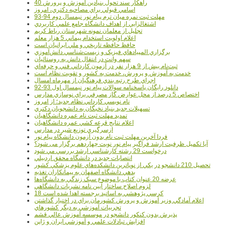
40 راهکار سند تحول بنيادين آموزش و پرورش
اسامي قبولي براي مصاحبه دکتري، امروز
مهلت ثبت نمره میان ترم پیام نور نیمسال دوم 94-93
اشتغالزايي از اهداف دانشگاه جامع علمي کاربردي
تجليل از معلمان نمونه شهرستان رباط کريم
اعلام اولويت استخدام پيماني 5 هزار معلم
حافظ حافظه تاريخي و ملي ايرانيان است
برگزاري المپيادهاي فيزيک و زيست‌شناسي دانش‌آموزي
سهم وانت در انتقال دانش به روستائيان
ثبت‌نام بيش از 9 هزار نفر در آزمون کارداني فني و حرفه‌اي
خدمت به آموزش و پرورش، خدمت به کشور و تقويت نظام است
اجراي طرح رتبه بندي فرهنگيان از مهرماه امسال
دانلود رایگان پاسخنامه سوالات پیام نور نیمسال اول 93-92
اختصاص 5 درصد از محل عوارض گاز مصرفي براي نوسازي مدارس
نام نويسي کارداني نظام جديد؛ از امروز
تسهيلات جديد بنياد نخبگان به دانشجويان دکتري
تمديد مهلت ثبت نام عمره دانشگاهيان
اعلام نتايج قرعه کشي عمره دانشگاهيان
ازسرگيري توزيع شير در مدارس
فردا آخرین مهلت ثبت نام بدون آزمون دانشگاه پیام نور
آیا تکمیل ظرفیت ارشد فراگیر پیام نور نوبت چهاردهم برگزار می شود؟
درخواست 29 رشته کارشناسي ارشد بررسي مي شود
انتصابات جديد در دانشگاه محقق اردبيلي
تحصيل 210 دانشجو در يکي از نوپاترين دانشکده‌هاي علوم پزشکي کشور
بدهي دانشگاه اصفهان به پيمانکاران تغذيه
عرضه 20 عنوان کتاب با موضوع سبک زندگي به دانشگاه‌ها
لزوم اصلاح ساختار آيين نامه نشريات دانشگاهي
18 کرسي پژوهشي به اساتيد برجسته اهدا شده است
اعلام آمادگي وزير آموزش و پرورش کشورمان براي در اختيار گذاشتن
تجربيات آموزشي به ديگر کشورهاي
پذيرش بدون کنکور دانشجو در موسسه آموزش عالي قشم
افزايش تبادلات علمي و آموزشي ايران و ژاپن