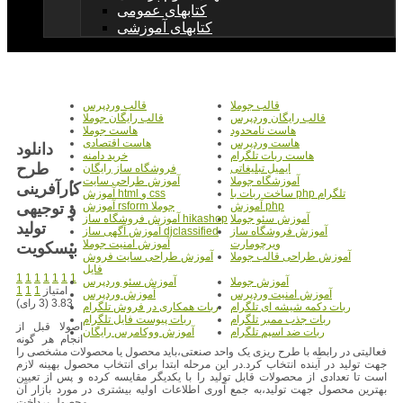
کتابهای عمومی
کتابهای آموزشی
قالب جوملا
قالب وردپرس
قالب رایگان وردپرس
قالب رایگان جوملا
هاست نامحدود
هاست جوملا
هاست وردپرس
هاست اقتصادی
دانلود
هاست ربات تلگرام
خرید دامنه
طرح
ایمیل تبلیغاتی
فروشگاه ساز رایگان
آموزشگاه جوملا
آموزش طراحی سایت
کارآفرینی
ساخت ربات با php تلگرام
آموزش html و css
و توجیهی
آموزش php
آموزش rsform جوملا
آموزش سئو جوملا
آموزش فروشگاه ساز hikashop
تولید
آموزش فروشگاه ساز
آموزش آگهی ساز djclassified
ویرچومارت
آموزش امنیت جوملا
بیسکویت
آموزش طراحی قالب جوملا
آموزش طراحی سایت فروش
فایل
1
1
1
1
1
1
1
آموزش جوملا
آموزش سئو وردپرس
امتیاز
1
1
1
آموزش امنیت وردپرس
آموزش وردپرس
3.83 (3 رای)
ربات دکمه شیشه ای تلگرام
ربات همکاری در فروش تلگرام
ربات جذب ممبر تلگرام
ربات پیوست فایل تلگرام
اصولا قبل از
ربات ضد اسپم تلگرام
آموزش ووکامرس رایگان
انجام هر گونه
فعالیتی در رابطه با طرح ریزی یک واحد صنعتی،باید محصول یا محصولات مشخصی را
جهت تولید در آینده انتخاب کرد.در این مرحله ابتدا برای انتخاب محصول بهینه لازم
است تا تعدادی از محصولات قابل تولید را با یکدیگر مقایسه کرده و پس از تعیین
بهترین محصول جهت تولید،به جمع آوری اطلاعات اولیه بیشتری در مورد بازار آن
محصول پرداخت.