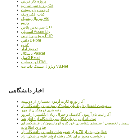
پروژه کارآفريني
پروژه سي شارپ C#
ترجمه و پاورپوينت
کتاب الکترونيک
ويژوال بيسيک VB
جزوه
سي پلاس پلاس C++
اسمبلي Assembly
پروژه پي اچ پي PHP
دلفي Delphi
کتاب
تحقيق آمار
پاسکال Pascal
اکسل Excel
وب سايت HTML
ويژوال بيسيک دات نت VB.Net
اخبار دانشگاهی
آغاز توزيع کارت آزمون دستياري از دوشنبه
ممنوعيت اشتغال داوطلبان نمايندگي مجلس در دانشگاه آزاد
رتبه بندي فرهنگيان از مهر
آغاز ثبت نام آزمون آکادميک و جنرال زبان انگليسي از امروز
ثبت نام آزمون زبان انگليسي دانشگاه آزاد آغاز شد
سمينار تخصصي " سيستم شناسايي خودکارو اتوماسيون"در فرهنگسراي
فناوري اطلاعات
فعاليت بيش از 70 هزار عضو هيات علمي در دانشگاه آزاد
درخواست مجوز براي 150 رشته ارشد علوم پزشکي آزاد