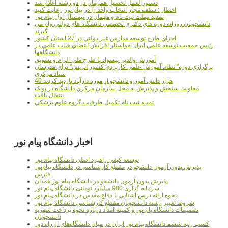
دستورالعمل تحصیل همزمان در دو رشته اعلام شد
اخطار : سقف مجاز انتخاب واحد را در پیام نور رعایت کنید
تمدید مهلت ثبت نام و مهمان در نیمسال اول پیام نور
دانشجويان روزانه دوره هاي دكتري تخصصي دانشگاه هاي دولتي وام مي
گيرند
اجراي طرح توسعه مدارس غير دولتي در 27 استان کشور
رئيس جمعيت توسعه علمي ايران خواستار افزايش اعضاي هيات علمي در
دانشگاهها
آموزش والدين بيسواد با طرح ملي الزام و تشويق
برگزاري دوره" نظام آموزش علمي كاربردي كشور اتريش" براي مدرسان
ستاد مرکزي
40 هزار دانش آموز و دانشجو از موزه دارآباد بازديد کردند
معاونت سنجش و پذيرش به محل سازمان مرکزي دانشگاه در پونک
انتقال يافت
تمديد ثبت نام تکميل ظرفيت گروه علوم پزشکي
اخبار دانشگاه پیام نور
توسعه کیفی راهبرد اصلی دانشگاه پیام نور
پذیرش بدون آزمون دانشجو در مقطع کارشناسی در دانشگاه پیام‌نور
فارس
پذیرش بدون آزمون دانشجو در دانشگاه پیام نور همدان
سرمایه گذاری 980 میلیارد تومانی دانشگاه پیام نور
نحوه ارائه درس آشنایی با دفاع مقدس در دانشگاه پیام نور
شروط تغییر رشته دانشجویان مقطع کارشناسی دانشگاه پیام نور
تصمیمات دانشگاه یام نور و کمیته امداد درباره نحوه پرداخت شهریه
دانشجویان
کسب رتبه ششم دانشگاه پیام نور ایران در میان دانشگاه‌های از راه دور