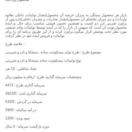
بازار هر محصول بستگی به میزان عرضه آن محصول(مقدار تولیدات داخلی بعلاوه
واردات) و نیز میزان تقاضای آن محصول(مقدار صادرات و مصرف داخلی)دارد.پس از
براورد تقریبی این دو کمیت و همچنین تخمین قیمتی مناسب برای حال و آینده
محصول،نوبت آن است که سهمی از بازار را که در آینده توسط تولیدات واحد صنعتی
مورد نظر تحت پوشش قرار میگیرد،براورد کرده و از این طریق برنامه ای را برای
تولیدات و فروش آینده خود در نظر گرفت.
خلاصه طرح :
موضوع طرح : طرح تولید بیسکوئیت ساده ، میشکا و نان و شیرینی
نوع تولیدات: بیسکوئیت ساده ،میشکا و نان و شیرینی
تعداد شاغلین : 15 نفر
مشحصات سرمایه گذاری طرح : ارقام به میلیون ریال
سرمایه گذاری طرح : 4472
سرمایه گذاری ثابت : 3923/5
سرمایه در گردش : 519/5
در آمد سالیانه : 5900
سود ویژه : 1200
دوره بازگشت سرمایه : 3 سال