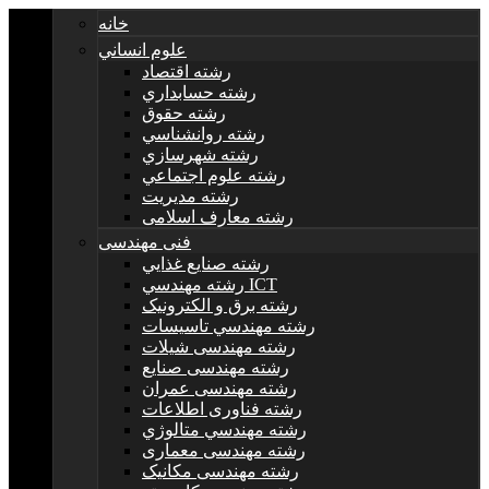
خانه
علوم انساني
رشته اقتصاد
رشته حسابداري
رشته حقوق
رشته روانشناسي
رشته شهرسازي
رشته علوم اجتماعي
رشته مديريت
رشته معارف اسلامی
فنی مهندسی
رشته صنايع غذايي
رشته مهندسي ICT
رشته برق و الکترونيک
رشته مهندسي تاسيسات
رشته مهندسی شیلات
رشته مهندسی صنایع
رشته مهندسی عمران
رشته فناوری اطلاعات
رشته مهندسي متالوژي
رشته مهندسی معماری
رشته مهندسی مکانیک