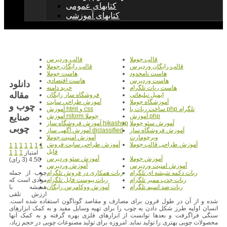
کتابهای عمومی
کتابهای آموزشی
قالب جوملا
قالب وردپرس
قالب رایگان وردپرس
قالب رایگان جوملا
هاست نامحدود
هاست جوملا
هاست وردپرس
هاست اقتصادی
دانلود
هاست ربات تلگرام
خرید دامنه
مقاله
ایمیل تبلیغاتی
فروشگاه ساز رایگان
آموزشگاه جوملا
آموزش طراحی سایت
چوب و
ساخت ربات با php تلگرام
آموزش html و css
صنایع
آموزش php
آموزش rsform جوملا
آموزش سئو جوملا
آموزش فروشگاه ساز hikashop
چوبی
آموزش فروشگاه ساز
آموزش آگهی ساز djclassified
ویرچومارت
آموزش امنیت جوملا
آموزش طراحی قالب جوملا
آموزش طراحی سایت فروش
1
1
1
1
1
1
1
فایل
امتیاز
1
1
1
آموزش جوملا
آموزش سئو وردپرس
4.50 (3 رای)
آموزش امنیت وردپرس
آموزش وردپرس
چوب از جمله
ربات دکمه شیشه ای تلگرام
ربات همکاری در فروش تلگرام
موادی است که
ربات جذب ممبر تلگرام
ربات پیوست فایل تلگرام
همیشه با
ربات ضد اسپم تلگرام
آموزش ووکامرس رایگان
ارزش تلقی
شده و از آن در طول قرون برای مصارف و مقاصد گوناگون استفاده شده است.
انسان اولیه طرز شکل دادن به چوب را برای تهیه وسایل مفید و به کمک ابزارهای
سنگی فراگرفت و بعدها توانست از ابزارهای فلزی بهره گرفته و به کمک آنها
محصولات چوبی بهتری را تولید نماید. امروزه برای تولید مصنوعات چوبی در حجم زیاد،