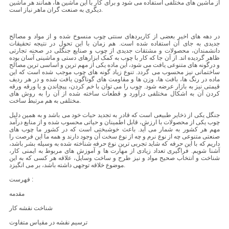
از ماشین های مختلفی استفاده می شود و برای کار با این ماشین ها، همانند هر ماشین
دیگری به صنعت گران ماهر نیاز است.
در دهه های اخیر بعضی از کاربردهای سنتی چوب منسوخ شده و از مواد و مصالح
جدیدی به جای آن استفاده شده است. هم زمان با این تحول در نتیجه تحقیقات
دانشمندان، محصولات و مشتقات جدیدی از چوب و صنایع جنگلی در صحنه تجارتی
ظاهر گردیده اند. از آن جا که کار با چوب به کمک ابزارهای دستی و ماشینی آسان بوده
و درگونه های متنوعی یافت می شود، این ماده یکی از مهم ترین و اساسی ترین مصالح
ساختمانی نیز محسوب می گردد. تنوع زیاد گونه های چوب موجب شده است که این
ماده در رنگ ها، بافت ها، وزن ها و مقاومت های گوناگون یافت شده و در هر ردیف
قیمتی نیز به بازار عرضه شود. چوب را می توان با خم کردن، پیچاندن و یا ورقه ورقه
کردن آن به اشکال مختلفی درآورد و قطعات ساخته شده از آن را به روش های
مختلفی به هم مرتبط ساخت.
جنگل یکی از ذخایر طبیعی است که قادر به تجدید حیات خود می باشد و به همین دلیل
چوب یکی از محصولات با ارزش، قابل اطمینان و حیاتی محسوب شده و از منابع درآمد
مهم هر کشور به شمار می آید. باعث خوشبختی است که در کشور ما چوب های
صنعتی متنوعی چه از نوع نرم و چه از نوع سخت آن وجود دارند و همه ما این فرصت را
داریم که با این حرفه که شاید تجربی ترین نوع حرفه شناخته شده به وسیله بشر باشد،
آشنا شویم. فراگیری تعداد زیادی از مهارت ها و آموزش های مربوط به ایمنی کار،
شناخت و انتخاب صحیح مواد و نیز طرح و ساخت وسایل، علاقه هر کسی که به این
موضوع خلاقه توجهی داشته باشد، بر می انگیزد.
فهرست :
مقدمه
شناخت نقشه کار
ترسیم نقشه در مقیاس متفاوت