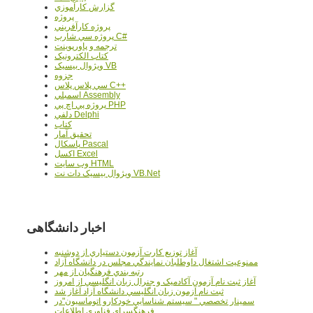
گزارش کارآموزي
پروژه
پروژه کارآفريني
پروژه سي شارپ C#
ترجمه و پاورپوينت
کتاب الکترونيک
ويژوال بيسيک VB
جزوه
سي پلاس پلاس C++
اسمبلي Assembly
پروژه پي اچ پي PHP
دلفي Delphi
کتاب
تحقيق آمار
پاسکال Pascal
اکسل Excel
وب سايت HTML
ويژوال بيسيک دات نت VB.Net
اخبار دانشگاهی
آغاز توزيع کارت آزمون دستياري از دوشنبه
ممنوعيت اشتغال داوطلبان نمايندگي مجلس در دانشگاه آزاد
رتبه بندي فرهنگيان از مهر
آغاز ثبت نام آزمون آکادميک و جنرال زبان انگليسي از امروز
ثبت نام آزمون زبان انگليسي دانشگاه آزاد آغاز شد
سمينار تخصصي " سيستم شناسايي خودکارو اتوماسيون"در
فرهنگسراي فناوري اطلاعات