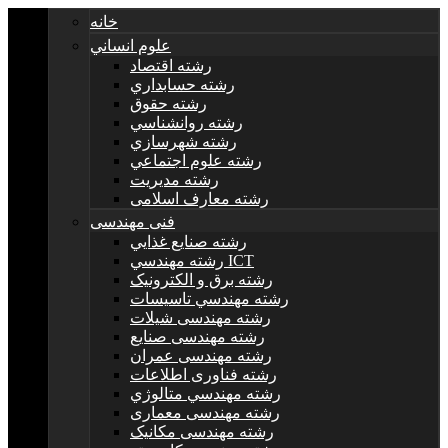
خانه
علوم انساني
رشته اقتصاد
رشته حسابداري
رشته حقوق
رشته روانشناسي
رشته شهرسازي
رشته علوم اجتماعي
رشته مديريت
رشته معارف اسلامی
فنی مهندسی
رشته صنايع غذايي
رشته مهندسي ICT
رشته برق و الکترونيک
رشته مهندسي تاسيسات
رشته مهندسی شیلات
رشته مهندسی صنایع
رشته مهندسی عمران
رشته فناوری اطلاعات
رشته مهندسي متالوژي
رشته مهندسی معماری
رشته مهندسی مکانیک