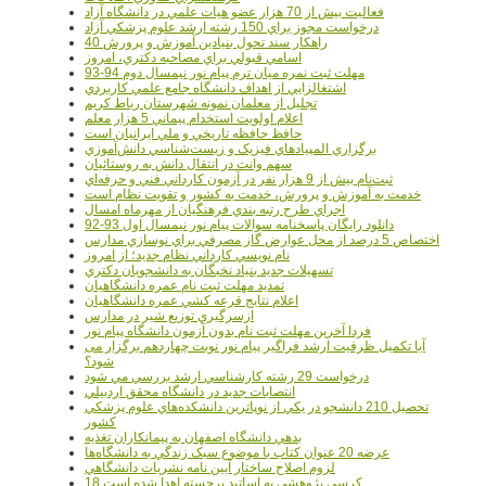
فعاليت بيش از 70 هزار عضو هيات علمي در دانشگاه آزاد
درخواست مجوز براي 150 رشته ارشد علوم پزشکي آزاد
40 راهکار سند تحول بنيادين آموزش و پرورش
اسامي قبولي براي مصاحبه دکتري، امروز
مهلت ثبت نمره میان ترم پیام نور نیمسال دوم 94-93
اشتغالزايي از اهداف دانشگاه جامع علمي کاربردي
تجليل از معلمان نمونه شهرستان رباط کريم
اعلام اولويت استخدام پيماني 5 هزار معلم
حافظ حافظه تاريخي و ملي ايرانيان است
برگزاري المپيادهاي فيزيک و زيست‌شناسي دانش‌آموزي
سهم وانت در انتقال دانش به روستائيان
ثبت‌نام بيش از 9 هزار نفر در آزمون کارداني فني و حرفه‌اي
خدمت به آموزش و پرورش، خدمت به کشور و تقويت نظام است
اجراي طرح رتبه بندي فرهنگيان از مهرماه امسال
دانلود رایگان پاسخنامه سوالات پیام نور نیمسال اول 93-92
اختصاص 5 درصد از محل عوارض گاز مصرفي براي نوسازي مدارس
نام نويسي کارداني نظام جديد؛ از امروز
تسهيلات جديد بنياد نخبگان به دانشجويان دکتري
تمديد مهلت ثبت نام عمره دانشگاهيان
اعلام نتايج قرعه کشي عمره دانشگاهيان
ازسرگيري توزيع شير در مدارس
فردا آخرین مهلت ثبت نام بدون آزمون دانشگاه پیام نور
آیا تکمیل ظرفیت ارشد فراگیر پیام نور نوبت چهاردهم برگزار می
شود؟
درخواست 29 رشته کارشناسي ارشد بررسي مي شود
انتصابات جديد در دانشگاه محقق اردبيلي
تحصيل 210 دانشجو در يکي از نوپاترين دانشکده‌هاي علوم پزشکي
کشور
بدهي دانشگاه اصفهان به پيمانکاران تغذيه
عرضه 20 عنوان کتاب با موضوع سبک زندگي به دانشگاه‌ها
لزوم اصلاح ساختار آيين نامه نشريات دانشگاهي
18 کرسي پژوهشي به اساتيد برجسته اهدا شده است