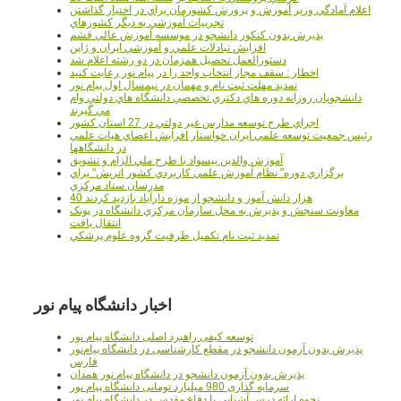
اعلام آمادگي وزير آموزش و پرورش کشورمان براي در اختيار گذاشتن
تجربيات آموزشي به ديگر کشورهاي
پذيرش بدون کنکور دانشجو در موسسه آموزش عالي قشم
افزايش تبادلات علمي و آموزشي ايران و ژاپن
دستورالعمل تحصیل همزمان در دو رشته اعلام شد
اخطار : سقف مجاز انتخاب واحد را در پیام نور رعایت کنید
تمدید مهلت ثبت نام و مهمان در نیمسال اول پیام نور
دانشجويان روزانه دوره هاي دكتري تخصصي دانشگاه هاي دولتي وام
مي گيرند
اجراي طرح توسعه مدارس غير دولتي در 27 استان کشور
رئيس جمعيت توسعه علمي ايران خواستار افزايش اعضاي هيات علمي
در دانشگاهها
آموزش والدين بيسواد با طرح ملي الزام و تشويق
برگزاري دوره" نظام آموزش علمي كاربردي كشور اتريش" براي
مدرسان ستاد مرکزي
40 هزار دانش آموز و دانشجو از موزه دارآباد بازديد کردند
معاونت سنجش و پذيرش به محل سازمان مرکزي دانشگاه در پونک
انتقال يافت
تمديد ثبت نام تکميل ظرفيت گروه علوم پزشکي
اخبار دانشگاه پیام نور
توسعه کیفی راهبرد اصلی دانشگاه پیام نور
پذیرش بدون آزمون دانشجو در مقطع کارشناسی در دانشگاه پیام‌نور
فارس
پذیرش بدون آزمون دانشجو در دانشگاه پیام نور همدان
سرمایه گذاری 980 میلیارد تومانی دانشگاه پیام نور
نحوه ارائه درس آشنایی با دفاع مقدس در دانشگاه پیام نور