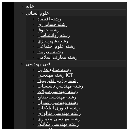
خانه
علوم انساني
رشته اقتصاد
رشته حسابداري
رشته حقوق
رشته روانشناسي
رشته شهرسازي
رشته علوم اجتماعي
رشته مديريت
رشته معارف اسلامی
فنی مهندسی
رشته صنايع غذايي
رشته مهندسي ICT
رشته برق و الکترونيک
رشته مهندسي تاسيسات
رشته مهندسی شیلات
رشته مهندسی صنایع
رشته مهندسی عمران
رشته فناوری اطلاعات
رشته مهندسي متالوژي
رشته مهندسی معماری
رشته مهندسی مکانیک