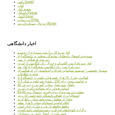
دلفي Delphi
کتاب
تحقيق آمار
پاسکال Pascal
اکسل Excel
وب سايت HTML
ويژوال بيسيک دات نت VB.Net
اخبار دانشگاهی
آغاز توزيع کارت آزمون دستياري از دوشنبه
ممنوعيت اشتغال داوطلبان نمايندگي مجلس در دانشگاه آزاد
رتبه بندي فرهنگيان از مهر
آغاز ثبت نام آزمون آکادميک و جنرال زبان انگليسي از امروز
ثبت نام آزمون زبان انگليسي دانشگاه آزاد آغاز شد
سمينار تخصصي " سيستم شناسايي خودکارو اتوماسيون"در فرهنگسراي
فناوري اطلاعات
فعاليت بيش از 70 هزار عضو هيات علمي در دانشگاه آزاد
درخواست مجوز براي 150 رشته ارشد علوم پزشکي آزاد
40 راهکار سند تحول بنيادين آموزش و پرورش
اسامي قبولي براي مصاحبه دکتري، امروز
مهلت ثبت نمره میان ترم پیام نور نیمسال دوم 94-93
اشتغالزايي از اهداف دانشگاه جامع علمي کاربردي
تجليل از معلمان نمونه شهرستان رباط کريم
اعلام اولويت استخدام پيماني 5 هزار معلم
حافظ حافظه تاريخي و ملي ايرانيان است
برگزاري المپيادهاي فيزيک و زيست‌شناسي دانش‌آموزي
سهم وانت در انتقال دانش به روستائيان