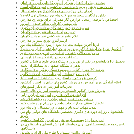
ثبت‌نام بيش از 9 هزار نفر در آزمون کارداني فني و حرفه‌اي
خدمت به آموزش و پرورش، خدمت به کشور و تقويت نظام است
اجراي طرح رتبه بندي فرهنگيان از مهرماه امسال
دانلود رایگان پاسخنامه سوالات پیام نور نیمسال اول 93-92
اختصاص 5 درصد از محل عوارض گاز مصرفي براي نوسازي مدارس
نام نويسي کارداني نظام جديد؛ از امروز
تسهيلات جديد بنياد نخبگان به دانشجويان دکتري
تمديد مهلت ثبت نام عمره دانشگاهيان
اعلام نتايج قرعه کشي عمره دانشگاهيان
ازسرگيري توزيع شير در مدارس
فردا آخرین مهلت ثبت نام بدون آزمون دانشگاه پیام نور
آیا تکمیل ظرفیت ارشد فراگیر پیام نور نوبت چهاردهم برگزار می شود؟
درخواست 29 رشته کارشناسي ارشد بررسي مي شود
انتصابات جديد در دانشگاه محقق اردبيلي
تحصيل 210 دانشجو در يکي از نوپاترين دانشکده‌هاي علوم پزشکي کشور
بدهي دانشگاه اصفهان به پيمانکاران تغذيه
عرضه 20 عنوان کتاب با موضوع سبک زندگي به دانشگاه‌ها
لزوم اصلاح ساختار آيين نامه نشريات دانشگاهي
18 کرسي پژوهشي به اساتيد برجسته اهدا شده است
اعلام آمادگي وزير آموزش و پرورش کشورمان براي در اختيار گذاشتن
تجربيات آموزشي به ديگر کشورهاي
پذيرش بدون کنکور دانشجو در موسسه آموزش عالي قشم
افزايش تبادلات علمي و آموزشي ايران و ژاپن
دستورالعمل تحصیل همزمان در دو رشته اعلام شد
اخطار : سقف مجاز انتخاب واحد را در پیام نور رعایت کنید
تمدید مهلت ثبت نام و مهمان در نیمسال اول پیام نور
دانشجويان روزانه دوره هاي دكتري تخصصي دانشگاه هاي دولتي وام مي
گيرند
اجراي طرح توسعه مدارس غير دولتي در 27 استان کشور
رئيس جمعيت توسعه علمي ايران خواستار افزايش اعضاي هيات علمي در
دانشگاهها
آموزش والدين بيسواد با طرح ملي الزام و تشويق