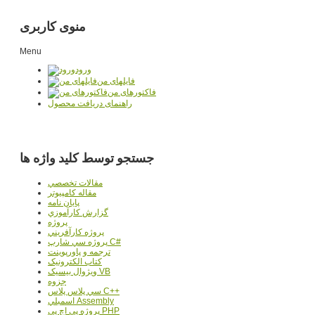
منوی کاربری
Menu
ورود
فایلهای من
فاکتورهای من
راهنمای دریافت محصول
جستجو توسط کلید واژه ها
مقالات تخصصي
مقاله کامپیوتر
پایان نامه
گزارش کارآموزي
پروژه
پروژه کارآفريني
پروژه سي شارپ C#
ترجمه و پاورپوينت
کتاب الکترونيک
ويژوال بيسيک VB
جزوه
سي پلاس پلاس C++
اسمبلي Assembly
پروژه پي اچ پي PHP