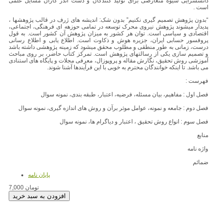
دانشسرایی شیوه متعارضی برای تولید کنندگان و دست اندر کاران مسایل علمی
است .
“بدون پژوهش تصمیم گیری نکنیم” بدون شک: اندیشه های ژرف در قالب پژوهشها ،
پدیدار میشوند پژوهش نیروی محرک توسعه در تمامی حوزهه ای فرهنگی، اجتماعی،
اقتصادی و سیاسی است. توان هر کشور به میزان پژوهش آن کشور است. به قول
پروفسور حسابی ایران، جزیره هوش و ذکاوت است. اطلاع یابی و اطلاع رسانی
درست، زمانی به طور منطقی و مطلوب محقق میشود که زمینه پژوهشی داشته باشد
و تصمیم سازی یکی از رسالتهای پژوهش است. تمرکز کتاب حاضر، بر روی مباحث
آموزشی روش تحقیق، نگارش مقاله و پروپوزال، معرفی مجلات و پایگاه های استنادی
می باشد. تا اینکه خوانندگان محترم به خوبی با این فرآیندها آشنا شوند.
فهرست :
فصل اول : مفاهیم، بیان مسئله، فرضیه، اعتبار، طبقه بندی، نمونه سوال
فصل دوم : جامعه و نمونه، عوامل موثر برآن و روش های اندازه گیری، نمونه سوال
فصل سوم : انواع روش تحقیق ، اعتبار و دیاگرام ها، نمونه سوال
منابع
واژه نامه
ضمائم
پایان نامه
7,000 تومان