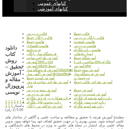
کتابهای عمومی
کتابهای آموزشی
قالب جوملا
قالب وردپرس
قالب رایگان وردپرس
قالب رایگان جوملا
هاست نامحدود
هاست جوملا
هاست وردپرس
هاست اقتصادی
دانلود
هاست ربات تلگرام
خرید دامنه
کتاب
ایمیل تبلیغاتی
فروشگاه ساز رایگان
آموزشگاه جوملا
آموزش طراحی سایت
روش
ساخت ربات با php تلگرام
آموزش html و css
تحقیق –
آموزش php
آموزش rsform جوملا
آموزش سئو جوملا
آموزش فروشگاه ساز hikashop
آموزش
آموزش فروشگاه ساز
آموزش آگهی ساز djclassified
ویرچومارت
آموزش امنیت جوملا
مقاله و
آموزش طراحی قالب جوملا
آموزش طراحی سایت فروش
پروپوزال
فایل
آموزش جوملا
آموزش سئو وردپرس
نویسی
آموزش امنیت وردپرس
آموزش وردپرس
ربات دکمه شیشه ای تلگرام
ربات همکاری در فروش تلگرام
1
1
1
1
1
1
1
ربات جذب ممبر تلگرام
ربات پیوست فایل تلگرام
امتیاز
1
1
1
ربات ضد اسپم تلگرام
آموزش ووکامرس رایگان
5.00 (1 رای)
مطمئنا آموزش هرچه با تحقیق و مطالعه و مباحث علمی و آگاهی از ساختار های
علمی آمیخته شود، مسیر بهتری را در جهت تحقیق اهداف خود پیدا خواهد نمود، تدوین
مقاله علمی برای انتشار در مجله های علمی به ویژه در محیط های دانشگاهی و