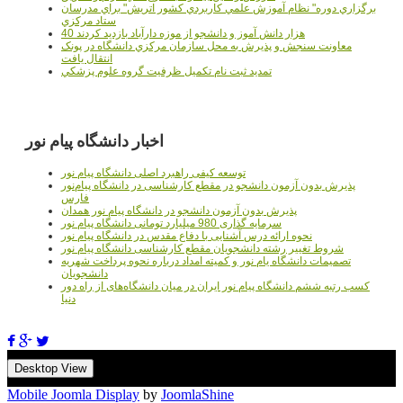
برگزاري دوره" نظام آموزش علمي كاربردي كشور اتريش" براي مدرسان
ستاد مرکزي
40 هزار دانش آموز و دانشجو از موزه دارآباد بازديد کردند
معاونت سنجش و پذيرش به محل سازمان مرکزي دانشگاه در پونک
انتقال يافت
تمديد ثبت نام تکميل ظرفيت گروه علوم پزشکي
اخبار دانشگاه پیام نور
توسعه کیفی راهبرد اصلی دانشگاه پیام نور
پذیرش بدون آزمون دانشجو در مقطع کارشناسی در دانشگاه پیام‌نور
فارس
پذیرش بدون آزمون دانشجو در دانشگاه پیام نور همدان
سرمایه گذاری 980 میلیارد تومانی دانشگاه پیام نور
نحوه ارائه درس آشنایی با دفاع مقدس در دانشگاه پیام نور
شروط تغییر رشته دانشجویان مقطع کارشناسی دانشگاه پیام نور
تصمیمات دانشگاه یام نور و کمیته امداد درباره نحوه پرداخت شهریه
دانشجویان
کسب رتبه ششم دانشگاه پیام نور ایران در میان دانشگاه‌های از راه دور
دنیا
Desktop View
Mobile Joomla Display
by
JoomlaShine