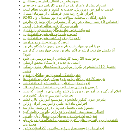
سهم وانت در انتقال دانش به روستائيان
ثبت‌نام بيش از 9 هزار نفر در آزمون کارداني فني و حرفه‌اي
خدمت به آموزش و پرورش، خدمت به کشور و تقويت نظام است
اجراي طرح رتبه بندي فرهنگيان از مهرماه امسال
دانلود رایگان پاسخنامه سوالات پیام نور نیمسال اول 93-92
اختصاص 5 درصد از محل عوارض گاز مصرفي براي نوسازي مدارس
نام نويسي کارداني نظام جديد؛ از امروز
تسهيلات جديد بنياد نخبگان به دانشجويان دکتري
تمديد مهلت ثبت نام عمره دانشگاهيان
اعلام نتايج قرعه کشي عمره دانشگاهيان
ازسرگيري توزيع شير در مدارس
فردا آخرین مهلت ثبت نام بدون آزمون دانشگاه پیام نور
آیا تکمیل ظرفیت ارشد فراگیر پیام نور نوبت چهاردهم برگزار می
شود؟
درخواست 29 رشته کارشناسي ارشد بررسي مي شود
انتصابات جديد در دانشگاه محقق اردبيلي
تحصيل 210 دانشجو در يکي از نوپاترين دانشکده‌هاي علوم پزشکي
کشور
بدهي دانشگاه اصفهان به پيمانکاران تغذيه
عرضه 20 عنوان کتاب با موضوع سبک زندگي به دانشگاه‌ها
لزوم اصلاح ساختار آيين نامه نشريات دانشگاهي
18 کرسي پژوهشي به اساتيد برجسته اهدا شده است
اعلام آمادگي وزير آموزش و پرورش کشورمان براي در اختيار گذاشتن
تجربيات آموزشي به ديگر کشورهاي
پذيرش بدون کنکور دانشجو در موسسه آموزش عالي قشم
افزايش تبادلات علمي و آموزشي ايران و ژاپن
دستورالعمل تحصیل همزمان در دو رشته اعلام شد
اخطار : سقف مجاز انتخاب واحد را در پیام نور رعایت کنید
تمدید مهلت ثبت نام و مهمان در نیمسال اول پیام نور
دانشجويان روزانه دوره هاي دكتري تخصصي دانشگاه هاي دولتي وام
مي گيرند
اجراي طرح توسعه مدارس غير دولتي در 27 استان کشور