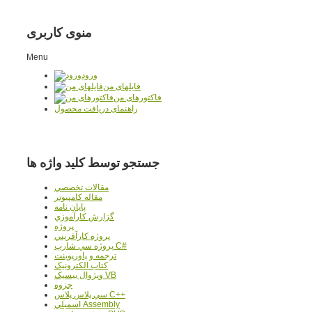
منوی کاربری
Menu
ورود
فایلهای من
فاکتورهای من
راهنمای دریافت محصول
جستجو توسط کلید واژه ها
مقالات تخصصي
مقاله کامپیوتر
پایان نامه
گزارش کارآموزي
پروژه
پروژه کارآفريني
پروژه سي شارپ C#
ترجمه و پاورپوينت
کتاب الکترونيک
ويژوال بيسيک VB
جزوه
سي پلاس پلاس C++
اسمبلي Assembly