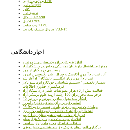
پروژه پي اچ پي PHP
دلفي Delphi
کتاب
تحقيق آمار
پاسکال Pascal
اکسل Excel
وب سايت HTML
ويژوال بيسيک دات نت VB.Net
اخبار دانشگاهی
آغاز توزيع کارت آزمون دستياري از دوشنبه
ممنوعيت اشتغال داوطلبان نمايندگي مجلس در دانشگاه آزاد
رتبه بندي فرهنگيان از مهر
آغاز ثبت نام آزمون آکادميک و جنرال زبان انگليسي از امروز
ثبت نام آزمون زبان انگليسي دانشگاه آزاد آغاز شد
سمينار تخصصي " سيستم شناسايي خودکارو اتوماسيون"در
فرهنگسراي فناوري اطلاعات
فعاليت بيش از 70 هزار عضو هيات علمي در دانشگاه آزاد
درخواست مجوز براي 150 رشته ارشد علوم پزشکي آزاد
40 راهکار سند تحول بنيادين آموزش و پرورش
اسامي قبولي براي مصاحبه دکتري، امروز
مهلت ثبت نمره میان ترم پیام نور نیمسال دوم 94-93
اشتغالزايي از اهداف دانشگاه جامع علمي کاربردي
تجليل از معلمان نمونه شهرستان رباط کريم
اعلام اولويت استخدام پيماني 5 هزار معلم
حافظ حافظه تاريخي و ملي ايرانيان است
برگزاري المپيادهاي فيزيک و زيست‌شناسي دانش‌آموزي