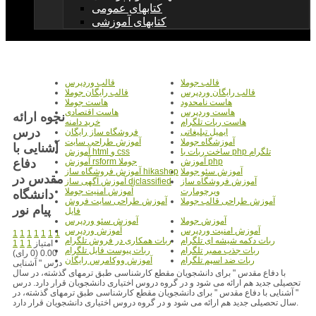
کتابهای عمومی
کتابهای آموزشی
قالب جوملا
قالب وردپرس
قالب رایگان وردپرس
قالب رایگان جوملا
هاست نامحدود
هاست جوملا
هاست وردپرس
هاست اقتصادی
نحوه ارائه
هاست ربات تلگرام
خرید دامنه
درس
ایمیل تبلیغاتی
فروشگاه ساز رایگان
آموزشگاه جوملا
آموزش طراحی سایت
آشنایی با
ساخت ربات با php تلگرام
آموزش html و css
دفاع
آموزش php
آموزش rsform جوملا
آموزش سئو جوملا
آموزش فروشگاه ساز hikashop
مقدس در
آموزش فروشگاه ساز
آموزش آگهی ساز djclassified
ویرچومارت
آموزش امنیت جوملا
دانشگاه
آموزش طراحی قالب جوملا
آموزش طراحی سایت فروش
پیام نور
فایل
آموزش جوملا
آموزش سئو وردپرس
آموزش امنیت وردپرس
آموزش وردپرس
1
1
1
1
1
1
1
ربات دکمه شیشه ای تلگرام
ربات همکاری در فروش تلگرام
امتیاز
1
1
1
ربات جذب ممبر تلگرام
ربات پیوست فایل تلگرام
0.00 (0 رای)
ربات ضد اسپم تلگرام
آموزش ووکامرس رایگان
درس " آشنایی
با دفاع مقدس " برای دانشجویان مقطع کارشناسی طبق ترمهای گذشته، در سال
تحصیلی جدید هم ارائه می شود و در گروه دروس اختیاری دانشجویان قرار دارد. درس
" آشنایی با دفاع مقدس " برای دانشجویان مقطع کارشناسی طبق ترمهای گذشته، در
سال تحصیلی جدید هم ارائه می شود و در گروه دروس اختیاری دانشجویان قرار دارد.