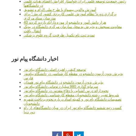
رئيس جمعيت توسعه علمي ايران خواستار افزايش اعضاي هيات علمي
در دانشگاهها
آموزش والدين بيسواد با طرح ملي الزام و تشويق
برگزاري دوره" نظام آموزش علمي كاربردي كشور اتريش" براي
مدرسان ستاد مرکزي
40 هزار دانش آموز و دانشجو از موزه دارآباد بازديد کردند
معاونت سنجش و پذيرش به محل سازمان مرکزي دانشگاه در پونک
انتقال يافت
تمديد ثبت نام تکميل ظرفيت گروه علوم پزشکي
اخبار دانشگاه پیام نور
توسعه کیفی راهبرد اصلی دانشگاه پیام نور
پذیرش بدون آزمون دانشجو در مقطع کارشناسی در دانشگاه پیام‌نور
فارس
پذیرش بدون آزمون دانشجو در دانشگاه پیام نور همدان
سرمایه گذاری 980 میلیارد تومانی دانشگاه پیام نور
نحوه ارائه درس آشنایی با دفاع مقدس در دانشگاه پیام نور
شروط تغییر رشته دانشجویان مقطع کارشناسی دانشگاه پیام نور
تصمیمات دانشگاه یام نور و کمیته امداد درباره نحوه پرداخت شهریه
دانشجویان
کسب رتبه ششم دانشگاه پیام نور ایران در میان دانشگاه‌های از راه
دور دنیا