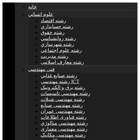
خانه
علوم انساني
رشته اقتصاد
رشته حسابداري
رشته حقوق
رشته روانشناسي
رشته شهرسازي
رشته علوم اجتماعي
رشته مديريت
رشته معارف اسلامی
فنی مهندسی
رشته صنايع غذايي
رشته مهندسي ICT
رشته برق و الکترونيک
رشته مهندسي تاسيسات
رشته مهندسی شیلات
رشته مهندسی صنایع
رشته مهندسی عمران
رشته فناوری اطلاعات
رشته مهندسي متالوژي
رشته مهندسی معماری
رشته مهندسی مکانیک