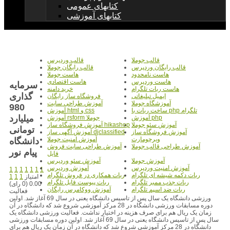
کتابهای عمومی
کتابهای آموزشی
قالب جوملا
قالب وردپرس
قالب رایگان وردپرس
قالب رایگان جوملا
هاست نامحدود
هاست جوملا
هاست وردپرس
هاست اقتصادی
سرمایه
هاست ربات تلگرام
خرید دامنه
گذاری
ایمیل تبلیغاتی
فروشگاه ساز رایگان
آموزشگاه جوملا
آموزش طراحی سایت
980
ساخت ربات با php تلگرام
آموزش html و css
میلیارد
آموزش php
آموزش rsform جوملا
آموزش سئو جوملا
آموزش فروشگاه ساز hikashop
تومانی
آموزش فروشگاه ساز
آموزش آگهی ساز djclassified
ویرچومارت
آموزش امنیت جوملا
دانشگاه
آموزش طراحی قالب جوملا
آموزش طراحی سایت فروش
پیام نور
فایل
آموزش جوملا
آموزش سئو وردپرس
آموزش امنیت وردپرس
آموزش وردپرس
1
1
1
1
1
1
1
ربات دکمه شیشه ای تلگرام
ربات همکاری در فروش تلگرام
امتیاز
1
1
1
ربات جذب ممبر تلگرام
ربات پیوست فایل تلگرام
0.00 (0 رای)
ربات ضد اسپم تلگرام
آموزش ووکامرس رایگان
فعالیت
ورزشی دانشگاه یک سال پس از تاسیس دانشگاه یعنی در سال 69 آغاز شد. اولین
دوره مسابقات ورزشی دانشگاه در 28 مرکز آموزشی شروع شد که دانشگاه در آن
زمان یک ریال هم برای صرف هزینه در اختیار نداشت. فعالیت ورزشی دانشگاه یک
سال پس از تاسیس دانشگاه یعنی در سال 69 آغاز شد. اولین دوره مسابقات ورزشی
دانشگاه در 28 مرکز آموزشی شروع شد که دانشگاه در آن زمان یک ریال هم برای