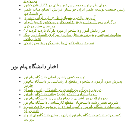
مي گيرند
اجراي طرح توسعه مدارس غير دولتي در 27 استان کشور
رئيس جمعيت توسعه علمي ايران خواستار افزايش اعضاي هيات علمي
در دانشگاهها
آموزش والدين بيسواد با طرح ملي الزام و تشويق
برگزاري دوره" نظام آموزش علمي كاربردي كشور اتريش" براي
مدرسان ستاد مرکزي
40 هزار دانش آموز و دانشجو از موزه دارآباد بازديد کردند
معاونت سنجش و پذيرش به محل سازمان مرکزي دانشگاه در پونک
انتقال يافت
تمديد ثبت نام تکميل ظرفيت گروه علوم پزشکي
اخبار دانشگاه پیام نور
توسعه کیفی راهبرد اصلی دانشگاه پیام نور
پذیرش بدون آزمون دانشجو در مقطع کارشناسی در دانشگاه پیام‌نور
فارس
پذیرش بدون آزمون دانشجو در دانشگاه پیام نور همدان
سرمایه گذاری 980 میلیارد تومانی دانشگاه پیام نور
نحوه ارائه درس آشنایی با دفاع مقدس در دانشگاه پیام نور
شروط تغییر رشته دانشجویان مقطع کارشناسی دانشگاه پیام نور
تصمیمات دانشگاه یام نور و کمیته امداد درباره نحوه پرداخت شهریه
دانشجویان
کسب رتبه ششم دانشگاه پیام نور ایران در میان دانشگاه‌های از راه
دور دنیا