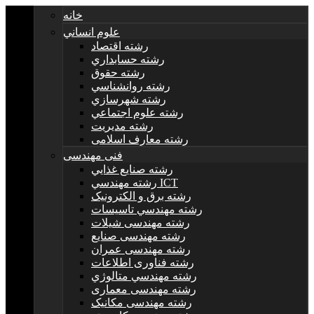
خانه
علوم انساني
رشته اقتصاد
رشته حسابداري
رشته حقوق
رشته روانشناسي
رشته شهرسازي
رشته علوم اجتماعي
رشته مديريت
رشته معارف اسلامی
فنی مهندسی
رشته صنايع غذايي
رشته مهندسي ICT
رشته برق و الکترونيک
رشته مهندسي تاسيسات
رشته مهندسی شیلات
رشته مهندسی صنایع
رشته مهندسی عمران
رشته فناوری اطلاعات
رشته مهندسي متالوژي
رشته مهندسی معماری
رشته مهندسی مکانیک