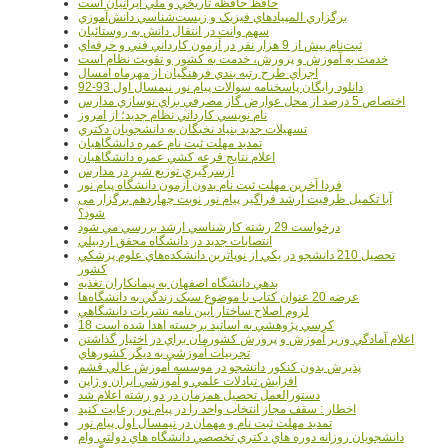
حافظ حافظه تاريخي و ملي ايرانيان است
برگزاري المپيادهاي فيزيک و زيست‌شناسي دانش‌آموزي
سهم وانت در انتقال دانش به روستائيان
ثبت‌نام بيش از 9 هزار نفر در آزمون کارداني فني و حرفه‌اي
خدمت به آموزش و پرورش، خدمت به کشور و تقويت نظام است
اجراي طرح رتبه بندي فرهنگيان از مهرماه امسال
دانلود رایگان پاسخنامه سوالات پیام نور نیمسال اول 93-92
اختصاص 5 درصد از محل عوارض گاز مصرفي براي نوسازي مدارس
نام نويسي کارداني نظام جديد؛ از امروز
تسهيلات جديد بنياد نخبگان به دانشجويان دکتري
تمديد مهلت ثبت نام عمره دانشگاهيان
اعلام نتايج قرعه کشي عمره دانشگاهيان
ازسرگيري توزيع شير در مدارس
فردا آخرین مهلت ثبت نام بدون آزمون دانشگاه پیام نور
آیا تکمیل ظرفیت ارشد فراگیر پیام نور نوبت چهاردهم برگزار می
شود؟
درخواست 29 رشته کارشناسي ارشد بررسي مي شود
انتصابات جديد در دانشگاه محقق اردبيلي
تحصيل 210 دانشجو در يکي از نوپاترين دانشکده‌هاي علوم پزشکي
کشور
بدهي دانشگاه اصفهان به پيمانکاران تغذيه
عرضه 20 عنوان کتاب با موضوع سبک زندگي به دانشگاه‌ها
لزوم اصلاح ساختار آيين نامه نشريات دانشگاهي
18 کرسي پژوهشي به اساتيد برجسته اهدا شده است
اعلام آمادگي وزير آموزش و پرورش کشورمان براي در اختيار گذاشتن
تجربيات آموزشي به ديگر کشورهاي
پذيرش بدون کنکور دانشجو در موسسه آموزش عالي قشم
افزايش تبادلات علمي و آموزشي ايران و ژاپن
دستورالعمل تحصیل همزمان در دو رشته اعلام شد
اخطار : سقف مجاز انتخاب واحد را در پیام نور رعایت کنید
تمدید مهلت ثبت نام و مهمان در نیمسال اول پیام نور
دانشجويان روزانه دوره هاي دكتري تخصصي دانشگاه هاي دولتي وام