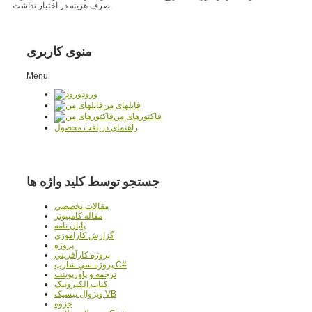
صرف هزینه در اختیار نداشت.
منوی کاربری
Menu
ورود
فایلهای من
فاکتورهای من
راهنمای دریافت محصول
جستجو توسط کلید واژه ها
مقالات تخصصي
مقاله کامپیوتر
پایان نامه
گزارش کارآموزي
پروژه
پروژه کارآفريني
پروژه سي شارپ C#
ترجمه و پاورپوينت
کتاب الکترونيک
ويژوال بيسيک VB
جزوه