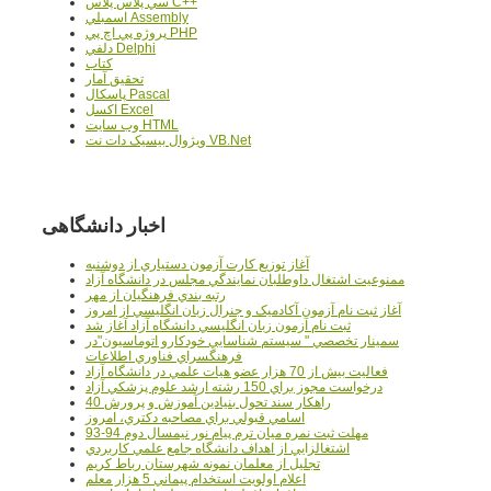
سي پلاس پلاس C++
اسمبلي Assembly
پروژه پي اچ پي PHP
دلفي Delphi
کتاب
تحقيق آمار
پاسکال Pascal
اکسل Excel
وب سايت HTML
ويژوال بيسيک دات نت VB.Net
اخبار دانشگاهی
آغاز توزيع کارت آزمون دستياري از دوشنبه
ممنوعيت اشتغال داوطلبان نمايندگي مجلس در دانشگاه آزاد
رتبه بندي فرهنگيان از مهر
آغاز ثبت نام آزمون آکادميک و جنرال زبان انگليسي از امروز
ثبت نام آزمون زبان انگليسي دانشگاه آزاد آغاز شد
سمينار تخصصي " سيستم شناسايي خودکارو اتوماسيون"در
فرهنگسراي فناوري اطلاعات
فعاليت بيش از 70 هزار عضو هيات علمي در دانشگاه آزاد
درخواست مجوز براي 150 رشته ارشد علوم پزشکي آزاد
40 راهکار سند تحول بنيادين آموزش و پرورش
اسامي قبولي براي مصاحبه دکتري، امروز
مهلت ثبت نمره میان ترم پیام نور نیمسال دوم 94-93
اشتغالزايي از اهداف دانشگاه جامع علمي کاربردي
تجليل از معلمان نمونه شهرستان رباط کريم
اعلام اولويت استخدام پيماني 5 هزار معلم