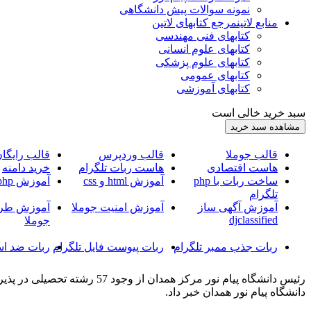
نمونه سوالات پیش دانشگاهی
منابع لاتین
مرجع کتابهای لاتین
کتابهای فنی مهندسی
کتابهای علوم انسانی
کتابهای علوم پزشکی
کتابهای عمومی
کتابهای آموزشی
سبد خرید خالی است
قالب جوملا
قالب وردپرس
قالب رایگا
هاست اقتصادی
هاست ربات تلگرام
خرید دامنه
ساخت ربات با php
آموزش html و css
آموزش php
تلگرام
آموزش آگهی ساز
آموزش امنیت جوملا
آموزش طرا
djclassified
جوملا
ربات جذب ممبر تلگرام
ربات پیوست فایل تلگرام
ربات ضد اس
دانشگاه پیام نور همدان خبر داد.