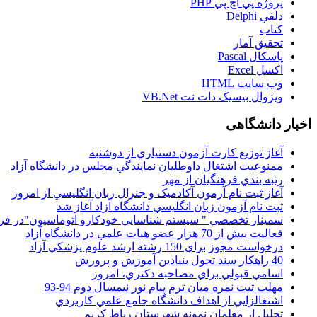
پروژه پي اچ پي PHP
دلفي Delphi
کتاب
تحقيق آمار
پاسکال Pascal
اکسل Excel
وب سايت HTML
ويژوال بيسيک دات نت VB.Net
اخبار دانشگاهی
آغاز توزيع کارت آزمون دستياري از دوشنبه
ممنوعيت اشتغال داوطلبان نمايندگي مجلس در دانشگاه آزاد
رتبه بندي فرهنگيان از مهر
آغاز ثبت نام آزمون آکادميک و جنرال زبان انگليسي از امروز
ثبت نام آزمون زبان انگليسي دانشگاه آزاد آغاز شد
سمينار تخصصي " سيستم شناسايي خودکارو اتوماسيون"در فر
فعاليت بيش از 70 هزار عضو هيات علمي در دانشگاه آزاد
درخواست مجوز براي 150 رشته ارشد علوم پزشکي آزاد
40 راهکار سند تحول بنيادين آموزش و پرورش
اسامي قبولي براي مصاحبه دکتري، امروز
مهلت ثبت نمره میان ترم پیام نور نیمسال دوم 94-93
اشتغالزايي از اهداف دانشگاه جامع علمي کاربردي
تجليل از معلمان نمونه شهرستان رباط کريم