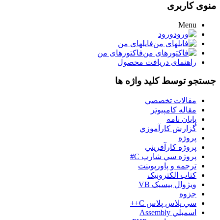
منوی کاربری
Menu
ورود
فایلهای من
فاکتورهای من
راهنمای دریافت محصول
جستجو توسط کلید واژه ها
مقالات تخصصي
مقاله کامپیوتر
پایان نامه
گزارش کارآموزي
پروژه
پروژه کارآفريني
پروژه سي شارپ C#
ترجمه و پاورپوينت
کتاب الکترونيک
ويژوال بيسيک VB
جزوه
سي پلاس پلاس C++
اسمبلي Assembly