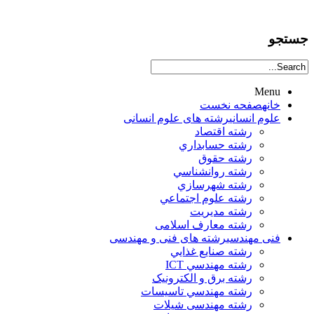
جستجو
Menu
خانه
صفحه نخست
علوم انساني
رشته های علوم انسانی
رشته اقتصاد
رشته حسابداري
رشته حقوق
رشته روانشناسي
رشته شهرسازي
رشته علوم اجتماعي
رشته مديريت
رشته معارف اسلامی
فنی مهندسی
رشته های فنی و مهندسی
رشته صنايع غذايي
رشته مهندسي ICT
رشته برق و الکترونيک
رشته مهندسي تاسيسات
رشته مهندسی شیلات