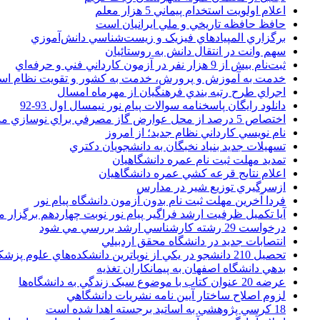
اعلام اولويت استخدام پيماني 5 هزار معلم
حافظ حافظه تاريخي و ملي ايرانيان است
برگزاري المپيادهاي فيزيک و زيست‌شناسي دانش‌آموزي
سهم وانت در انتقال دانش به روستائيان
ثبت‌نام بيش از 9 هزار نفر در آزمون کارداني فني و حرفه‌اي
خدمت به آموزش و پرورش، خدمت به کشور و تقويت نظام ا
اجراي طرح رتبه بندي فرهنگيان از مهرماه امسال
دانلود رایگان پاسخنامه سوالات پیام نور نیمسال اول 93-92
اختصاص 5 درصد از محل عوارض گاز مصرفي براي نوسازي مدارس
نام نويسي کارداني نظام جديد؛ از امروز
تسهيلات جديد بنياد نخبگان به دانشجويان دکتري
تمديد مهلت ثبت نام عمره دانشگاهيان
اعلام نتايج قرعه کشي عمره دانشگاهيان
ازسرگيري توزيع شير در مدارس
فردا آخرین مهلت ثبت نام بدون آزمون دانشگاه پیام نور
آیا تکمیل ظرفیت ارشد فراگیر پیام نور نوبت چهاردهم برگزار 
درخواست 29 رشته کارشناسي ارشد بررسي مي شود
انتصابات جديد در دانشگاه محقق اردبيلي
تحصيل 210 دانشجو در يکي از نوپاترين دانشکده‌هاي علوم پزشکي کشور
بدهي دانشگاه اصفهان به پيمانکاران تغذيه
عرضه 20 عنوان کتاب با موضوع سبک زندگي به دانشگاه‌ها
لزوم اصلاح ساختار آيين نامه نشريات دانشگاهي
18 کرسي پژوهشي به اساتيد برجسته اهدا شده است