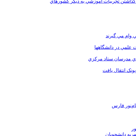
 گذاشتن تجربيات آموزشي به ديگر کشورهاي
 وام مي گيرند
 علمي در دانشگاهها
اي مدرسان ستاد مرکزي
نک انتقال يافت
م‌نور فارس
ور
هریه دانشجویان