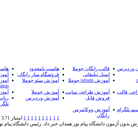
ن وردپرس
قالب رایگان جوملا
هاست نامحدود
هاست
ایمیل تبلیغاتی
فروشگاه ساز رایگان
آموز
آموزش rsform جوملا
آموزش سئو جوملا
آموز
shop
حی قالب
آموزش طراحی سایت
آموزش جوملا
آموز
فروش فایل
آموزش وردپرس
ربات
تلگرا
پم تلگرام
آموزش ووکامرس
رایگان
1
1
1
1
1
1
1
1
1
1
امتیاز 3.71 (12 رای)