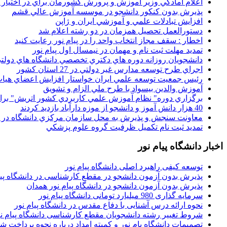
اعلام آمادگي وزير آموزش و پرورش کشورمان براي در اختيار
پذيرش بدون کنکور دانشجو در موسسه آموزش عالي قشم
افزايش تبادلات علمي و آموزشي ايران و ژاپن
دستورالعمل تحصیل همزمان در دو رشته اعلام شد
اخطار : سقف مجاز انتخاب واحد را در پیام نور رعایت کنید
تمدید مهلت ثبت نام و مهمان در نیمسال اول پیام نور
دانشجويان روزانه دوره هاي دكتري تخصصي دانشگاه هاي دولتي
اجراي طرح توسعه مدارس غير دولتي در 27 استان کشور
رئيس جمعيت توسعه علمي ايران خواستار افزايش اعضاي هيات
آموزش والدين بيسواد با طرح ملي الزام و تشويق
برگزاري دوره" نظام آموزش علمي كاربردي كشور اتريش" بر
40 هزار دانش آموز و دانشجو از موزه دارآباد بازديد کردند
معاونت سنجش و پذيرش به محل سازمان مرکزي دانشگاه در پو
تمديد ثبت نام تکميل ظرفيت گروه علوم پزشکي
اخبار دانشگاه پیام نور
توسعه کیفی راهبرد اصلی دانشگاه پیام نور
پذیرش بدون آزمون دانشجو در مقطع کارشناسی در دانشگاه پیا
پذیرش بدون آزمون دانشجو در دانشگاه پیام نور همدان
سرمایه گذاری 980 میلیارد تومانی دانشگاه پیام نور
نحوه ارائه درس آشنایی با دفاع مقدس در دانشگاه پیام نور
شروط تغییر رشته دانشجویان مقطع کارشناسی دانشگاه پیام ن
تصمیمات دانشگاه یام نور و کمیته امداد درباره نحوه پرداخت ش