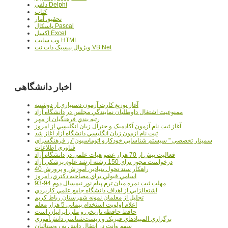
دلفي Delphi
کتاب
تحقيق آمار
پاسکال Pascal
اکسل Excel
وب سايت HTML
ويژوال بيسيک دات نت VB.Net
اخبار دانشگاهی
آغاز توزيع کارت آزمون دستياري از دوشنبه
ممنوعيت اشتغال داوطلبان نمايندگي مجلس در دانشگاه آزاد
رتبه بندي فرهنگيان از مهر
آغاز ثبت نام آزمون آکادميک و جنرال زبان انگليسي از امروز
ثبت نام آزمون زبان انگليسي دانشگاه آزاد آغاز شد
سمينار تخصصي " سيستم شناسايي خودکارو اتوماسيون"در فرهنگسراي
فناوري اطلاعات
فعاليت بيش از 70 هزار عضو هيات علمي در دانشگاه آزاد
درخواست مجوز براي 150 رشته ارشد علوم پزشکي آزاد
40 راهکار سند تحول بنيادين آموزش و پرورش
اسامي قبولي براي مصاحبه دکتري، امروز
مهلت ثبت نمره میان ترم پیام نور نیمسال دوم 94-93
اشتغالزايي از اهداف دانشگاه جامع علمي کاربردي
تجليل از معلمان نمونه شهرستان رباط کريم
اعلام اولويت استخدام پيماني 5 هزار معلم
حافظ حافظه تاريخي و ملي ايرانيان است
برگزاري المپيادهاي فيزيک و زيست‌شناسي دانش‌آموزي
سهم وانت در انتقال دانش به روستائيان