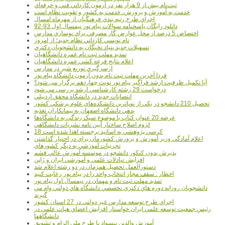
ثبت‌نام بيش از 9 هزار نفر در آزمون کارداني فني و حرفه‌اي
خدمت به آموزش و پرورش، خدمت به کشور و تقويت نظام است
اجراي طرح رتبه بندي فرهنگيان از مهرماه امسال
دانلود رایگان پاسخنامه سوالات پیام نور نیمسال اول 93-92
اختصاص 5 درصد از محل عوارض گاز مصرفي براي نوسازي مدارس
نام نويسي کارداني نظام جديد؛ از امروز
تسهيلات جديد بنياد نخبگان به دانشجويان دکتري
تمديد مهلت ثبت نام عمره دانشگاهيان
اعلام نتايج قرعه کشي عمره دانشگاهيان
ازسرگيري توزيع شير در مدارس
فردا آخرین مهلت ثبت نام بدون آزمون دانشگاه پیام نور
آیا تکمیل ظرفیت ارشد فراگیر پیام نور نوبت چهاردهم برگزار می شود؟
درخواست 29 رشته کارشناسي ارشد بررسي مي شود
انتصابات جديد در دانشگاه محقق اردبيلي
تحصيل 210 دانشجو در يکي از نوپاترين دانشکده‌هاي علوم پزشکي کشور
بدهي دانشگاه اصفهان به پيمانکاران تغذيه
عرضه 20 عنوان کتاب با موضوع سبک زندگي به دانشگاه‌ها
لزوم اصلاح ساختار آيين نامه نشريات دانشگاهي
18 کرسي پژوهشي به اساتيد برجسته اهدا شده است
اعلام آمادگي وزير آموزش و پرورش کشورمان براي در اختيار گذاشتن
تجربيات آموزشي به ديگر کشورهاي
پذيرش بدون کنکور دانشجو در موسسه آموزش عالي قشم
افزايش تبادلات علمي و آموزشي ايران و ژاپن
دستورالعمل تحصیل همزمان در دو رشته اعلام شد
اخطار : سقف مجاز انتخاب واحد را در پیام نور رعایت کنید
تمدید مهلت ثبت نام و مهمان در نیمسال اول پیام نور
دانشجويان روزانه دوره هاي دكتري تخصصي دانشگاه هاي دولتي وام مي
گيرند
اجراي طرح توسعه مدارس غير دولتي در 27 استان کشور
رئيس جمعيت توسعه علمي ايران خواستار افزايش اعضاي هيات علمي در
دانشگاهها
آموزش والدين بيسواد با طرح ملي الزام و تشويق