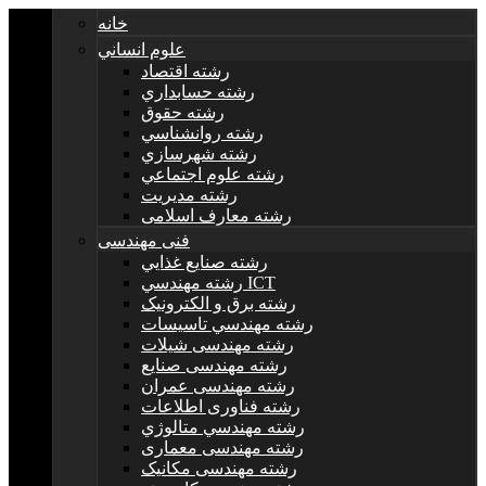
خانه
علوم انساني
رشته اقتصاد
رشته حسابداري
رشته حقوق
رشته روانشناسي
رشته شهرسازي
رشته علوم اجتماعي
رشته مديريت
رشته معارف اسلامی
فنی مهندسی
رشته صنايع غذايي
رشته مهندسي ICT
رشته برق و الکترونيک
رشته مهندسي تاسيسات
رشته مهندسی شیلات
رشته مهندسی صنایع
رشته مهندسی عمران
رشته فناوری اطلاعات
رشته مهندسي متالوژي
رشته مهندسی معماری
رشته مهندسی مکانیک