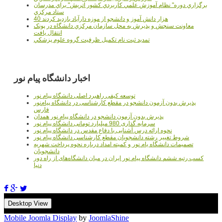
برگزاري دوره" نظام آموزش علمي كاربردي كشور اتريش" براي مدرسان
ستاد مرکزي
40 هزار دانش آموز و دانشجو از موزه دارآباد بازديد کردند
معاونت سنجش و پذيرش به محل سازمان مرکزي دانشگاه در پونک
انتقال يافت
تمديد ثبت نام تکميل ظرفيت گروه علوم پزشکي
اخبار دانشگاه پیام نور
توسعه کیفی راهبرد اصلی دانشگاه پیام نور
پذیرش بدون آزمون دانشجو در مقطع کارشناسی در دانشگاه پیام‌نور
فارس
پذیرش بدون آزمون دانشجو در دانشگاه پیام نور همدان
سرمایه گذاری 980 میلیارد تومانی دانشگاه پیام نور
نحوه ارائه درس آشنایی با دفاع مقدس در دانشگاه پیام نور
شروط تغییر رشته دانشجویان مقطع کارشناسی دانشگاه پیام نور
تصمیمات دانشگاه یام نور و کمیته امداد درباره نحوه پرداخت شهریه
دانشجویان
کسب رتبه ششم دانشگاه پیام نور ایران در میان دانشگاه‌های از راه دور
دنیا
Desktop View
Mobile Joomla Display
by
JoomlaShine