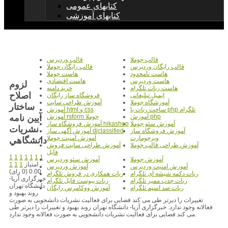
کتابهای عمومی
کتابهای آموزشی
قالب جوملا
قالب وردپرس
قالب رایگان وردپرس
قالب رایگان جوملا
هاست نامحدود
هاست جوملا
هاست وردپرس
هاست اقتصادی
لزوم
هاست ربات تلگرام
خرید دامنه
اصلاح
ایمیل تبلیغاتی
فروشگاه ساز رایگان
آموزشگاه جوملا
آموزش طراحی سایت
ساختار
ساخت ربات با php تلگرام
آموزش html و css
آيين نامه
آموزش php
آموزش rsform جوملا
آموزش سئو جوملا
آموزش فروشگاه ساز hikashop
نشريات
آموزش فروشگاه ساز
آموزش آگهی ساز djclassified
ویرچومارت
آموزش امنیت جوملا
دانشگاهي
آموزش طراحی قالب جوملا
آموزش طراحی سایت فروش
فایل
1
1
1
1
1
1
1
آموزش جوملا
آموزش سئو وردپرس
امتیاز
1
1
1
آموزش امنیت وردپرس
آموزش وردپرس
0.00 (0 رای)
ربات دکمه شیشه ای تلگرام
ربات همکاری در فروش تلگرام
خبرگزاری آریا-
ربات جذب ممبر تلگرام
ربات پیوست فایل تلگرام
دانشگاه تهران
ربات ضد اسپم تلگرام
آموزش ووکامرس رایگان
روند بهبود و
تغییرات را دیرتر طی می کند فضایی برای فعالیت نشریات دانشجویی به صورت
فعالانه وجود ندارد. خبرگزاری آریا- دانشگاه تهران روند بهبود و تغییرات را دیرتر طی
می کند فضایی برای فعالیت نشریات دانشجویی به صورت فعالانه وجود ندارد.