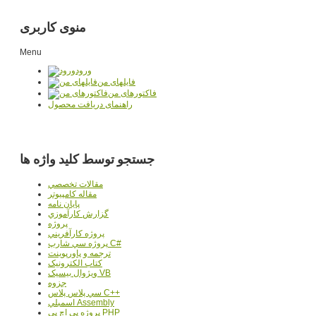
منوی کاربری
Menu
ورود
فایلهای من
فاکتورهای من
راهنمای دریافت محصول
جستجو توسط کلید واژه ها
مقالات تخصصي
مقاله کامپیوتر
پایان نامه
گزارش کارآموزي
پروژه
پروژه کارآفريني
پروژه سي شارپ C#
ترجمه و پاورپوينت
کتاب الکترونيک
ويژوال بيسيک VB
جزوه
سي پلاس پلاس C++
اسمبلي Assembly
پروژه پي اچ پي PHP