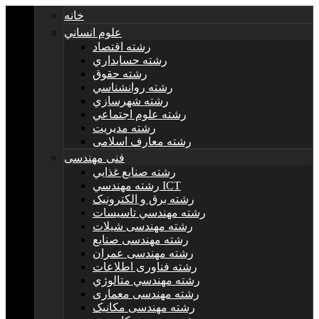
خانه
علوم انساني
رشته اقتصاد
رشته حسابداري
رشته حقوق
رشته روانشناسي
رشته شهرسازي
رشته علوم اجتماعي
رشته مديريت
رشته معارف اسلامی
فنی مهندسی
رشته صنايع غذايي
رشته مهندسي ICT
رشته برق و الکترونيک
رشته مهندسي تاسيسات
رشته مهندسی شیلات
رشته مهندسی صنایع
رشته مهندسی عمران
رشته فناوری اطلاعات
رشته مهندسي متالوژي
رشته مهندسی معماری
رشته مهندسی مکانیک