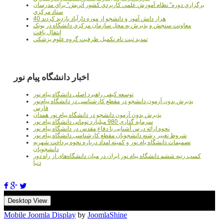
برگزاري دوره" نظام آموزش علمي كاربردي كشور اتريش" براي مدرسان
ستاد مرکزي
40 هزار دانش آموز و دانشجو از موزه دارآباد بازديد کردند
معاونت سنجش و پذيرش به محل سازمان مرکزي دانشگاه در پونک
انتقال يافت
تمديد ثبت نام تکميل ظرفيت گروه علوم پزشکي
اخبار دانشگاه پیام نور
توسعه کیفی راهبرد اصلی دانشگاه پیام نور
پذیرش بدون آزمون دانشجو در مقطع کارشناسی در دانشگاه پیام‌نور
فارس
پذیرش بدون آزمون دانشجو در دانشگاه پیام نور همدان
سرمایه گذاری 980 میلیارد تومانی دانشگاه پیام نور
نحوه ارائه درس آشنایی با دفاع مقدس در دانشگاه پیام نور
شروط تغییر رشته دانشجویان مقطع کارشناسی دانشگاه پیام نور
تصمیمات دانشگاه یام نور و کمیته امداد درباره نحوه پرداخت شهریه
دانشجویان
کسب رتبه ششم دانشگاه پیام نور ایران در میان دانشگاه‌های از راه دور
دنیا
Desktop View
Mobile Joomla Display
by
JoomlaShine