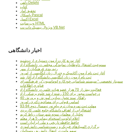
دلفي Delphi
کتاب
تحقيق آمار
پاسکال Pascal
اکسل Excel
وب سايت HTML
ويژوال بيسيک دات نت VB.Net
اخبار دانشگاهی
آغاز توزيع کارت آزمون دستياري از دوشنبه
ممنوعيت اشتغال داوطلبان نمايندگي مجلس در دانشگاه آزاد
رتبه بندي فرهنگيان از مهر
آغاز ثبت نام آزمون آکادميک و جنرال زبان انگليسي از امروز
ثبت نام آزمون زبان انگليسي دانشگاه آزاد آغاز شد
سمينار تخصصي " سيستم شناسايي خودکارو اتوماسيون"در فرهنگسراي
فناوري اطلاعات
فعاليت بيش از 70 هزار عضو هيات علمي در دانشگاه آزاد
درخواست مجوز براي 150 رشته ارشد علوم پزشکي آزاد
40 راهکار سند تحول بنيادين آموزش و پرورش
اسامي قبولي براي مصاحبه دکتري، امروز
مهلت ثبت نمره میان ترم پیام نور نیمسال دوم 94-93
اشتغالزايي از اهداف دانشگاه جامع علمي کاربردي
تجليل از معلمان نمونه شهرستان رباط کريم
اعلام اولويت استخدام پيماني 5 هزار معلم
حافظ حافظه تاريخي و ملي ايرانيان است
برگزاري المپيادهاي فيزيک و زيست‌شناسي دانش‌آموزي
سهم وانت در انتقال دانش به روستائيان