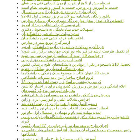
ثبت‌نام بيش از 9 هزار نفر در آزمون کارداني فني و حرفه‌اي
خدمت به آموزش و پرورش، خدمت به کشور و تقويت نظام است
اجراي طرح رتبه بندي فرهنگيان از مهرماه امسال
دانلود رایگان پاسخنامه سوالات پیام نور نیمسال اول 93-92
اختصاص 5 درصد از محل عوارض گاز مصرفي براي نوسازي مدارس
نام نويسي کارداني نظام جديد؛ از امروز
تسهيلات جديد بنياد نخبگان به دانشجويان دکتري
تمديد مهلت ثبت نام عمره دانشگاهيان
اعلام نتايج قرعه کشي عمره دانشگاهيان
ازسرگيري توزيع شير در مدارس
فردا آخرین مهلت ثبت نام بدون آزمون دانشگاه پیام نور
آیا تکمیل ظرفیت ارشد فراگیر پیام نور نوبت چهاردهم برگزار می شود؟
درخواست 29 رشته کارشناسي ارشد بررسي مي شود
انتصابات جديد در دانشگاه محقق اردبيلي
تحصيل 210 دانشجو در يکي از نوپاترين دانشکده‌هاي علوم پزشکي کشور
بدهي دانشگاه اصفهان به پيمانکاران تغذيه
عرضه 20 عنوان کتاب با موضوع سبک زندگي به دانشگاه‌ها
لزوم اصلاح ساختار آيين نامه نشريات دانشگاهي
18 کرسي پژوهشي به اساتيد برجسته اهدا شده است
اعلام آمادگي وزير آموزش و پرورش کشورمان براي در اختيار گذاشتن
تجربيات آموزشي به ديگر کشورهاي
پذيرش بدون کنکور دانشجو در موسسه آموزش عالي قشم
افزايش تبادلات علمي و آموزشي ايران و ژاپن
دستورالعمل تحصیل همزمان در دو رشته اعلام شد
اخطار : سقف مجاز انتخاب واحد را در پیام نور رعایت کنید
تمدید مهلت ثبت نام و مهمان در نیمسال اول پیام نور
دانشجويان روزانه دوره هاي دكتري تخصصي دانشگاه هاي دولتي وام مي
گيرند
اجراي طرح توسعه مدارس غير دولتي در 27 استان کشور
رئيس جمعيت توسعه علمي ايران خواستار افزايش اعضاي هيات علمي در
دانشگاهها
آموزش والدين بيسواد با طرح ملي الزام و تشويق