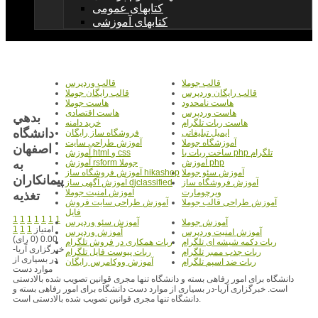
کتابهای عمومی
کتابهای آموزشی
قالب جوملا
قالب وردپرس
قالب رایگان وردپرس
قالب رایگان جوملا
هاست نامحدود
هاست جوملا
هاست وردپرس
هاست اقتصادی
بدهي
هاست ربات تلگرام
خرید دامنه
دانشگاه
ایمیل تبلیغاتی
فروشگاه ساز رایگان
آموزشگاه جوملا
آموزش طراحی سایت
اصفهان
ساخت ربات با php تلگرام
آموزش html و css
به
آموزش php
آموزش rsform جوملا
آموزش سئو جوملا
آموزش فروشگاه ساز hikashop
پيمانکاران
آموزش فروشگاه ساز
آموزش آگهی ساز djclassified
ویرچومارت
آموزش امنیت جوملا
تغذيه
آموزش طراحی قالب جوملا
آموزش طراحی سایت فروش
فایل
1
1
1
1
1
1
1
آموزش جوملا
آموزش سئو وردپرس
امتیاز
1
1
1
آموزش امنیت وردپرس
آموزش وردپرس
0.00 (0 رای)
ربات دکمه شیشه ای تلگرام
ربات همکاری در فروش تلگرام
خبرگزاری آریا-
ربات جذب ممبر تلگرام
ربات پیوست فایل تلگرام
در بسیاری از
ربات ضد اسپم تلگرام
آموزش ووکامرس رایگان
موارد دست
دانشگاه برای امور رفاهی بسته و دانشگاه تنها مجری قوانین تصویب شده بالادستی
است. خبرگزاری آریا-در بسیاری از موارد دست دانشگاه برای امور رفاهی بسته و
دانشگاه تنها مجری قوانین تصویب شده بالادستی است.