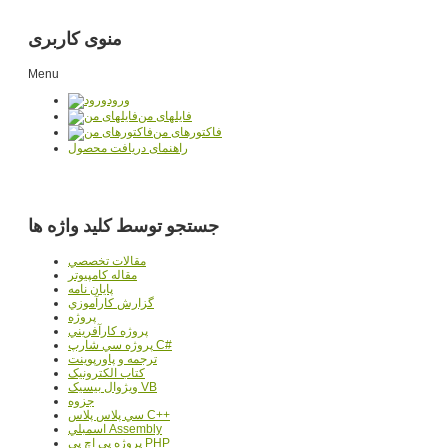
منوی کاربری
Menu
ورود
فایلهای من
فاکتورهای من
راهنمای دریافت محصول
جستجو توسط کلید واژه ها
مقالات تخصصي
مقاله کامپیوتر
پایان نامه
گزارش کارآموزي
پروژه
پروژه کارآفريني
پروژه سي شارپ C#
ترجمه و پاورپوينت
کتاب الکترونيک
ويژوال بيسيک VB
جزوه
سي پلاس پلاس C++
اسمبلي Assembly
پروژه پي اچ پي PHP