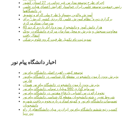
اجراي طرح توسعه مدارس غير دولتي در 27 استان کشور
رئيس جمعيت توسعه علمي ايران خواستار افزايش اعضاي هيات علمي
در دانشگاهها
آموزش والدين بيسواد با طرح ملي الزام و تشويق
برگزاري دوره" نظام آموزش علمي كاربردي كشور اتريش" براي
مدرسان ستاد مرکزي
40 هزار دانش آموز و دانشجو از موزه دارآباد بازديد کردند
معاونت سنجش و پذيرش به محل سازمان مرکزي دانشگاه در پونک
انتقال يافت
تمديد ثبت نام تکميل ظرفيت گروه علوم پزشکي
اخبار دانشگاه پیام نور
توسعه کیفی راهبرد اصلی دانشگاه پیام نور
پذیرش بدون آزمون دانشجو در مقطع کارشناسی در دانشگاه پیام‌نور
فارس
پذیرش بدون آزمون دانشجو در دانشگاه پیام نور همدان
سرمایه گذاری 980 میلیارد تومانی دانشگاه پیام نور
نحوه ارائه درس آشنایی با دفاع مقدس در دانشگاه پیام نور
شروط تغییر رشته دانشجویان مقطع کارشناسی دانشگاه پیام نور
تصمیمات دانشگاه یام نور و کمیته امداد درباره نحوه پرداخت شهریه
دانشجویان
کسب رتبه ششم دانشگاه پیام نور ایران در میان دانشگاه‌های از راه
دور دنیا