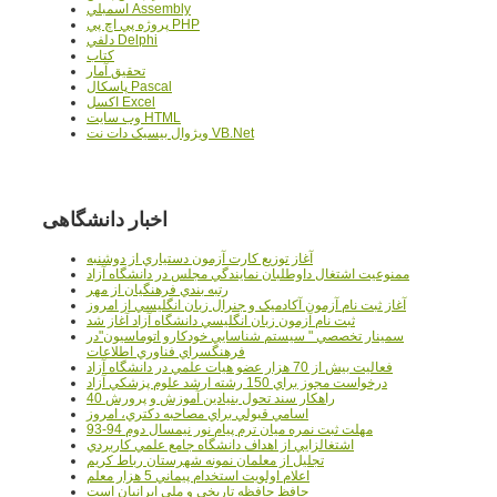
اسمبلي Assembly
پروژه پي اچ پي PHP
دلفي Delphi
کتاب
تحقيق آمار
پاسکال Pascal
اکسل Excel
وب سايت HTML
ويژوال بيسيک دات نت VB.Net
اخبار دانشگاهی
آغاز توزيع کارت آزمون دستياري از دوشنبه
ممنوعيت اشتغال داوطلبان نمايندگي مجلس در دانشگاه آزاد
رتبه بندي فرهنگيان از مهر
آغاز ثبت نام آزمون آکادميک و جنرال زبان انگليسي از امروز
ثبت نام آزمون زبان انگليسي دانشگاه آزاد آغاز شد
سمينار تخصصي " سيستم شناسايي خودکارو اتوماسيون"در
فرهنگسراي فناوري اطلاعات
فعاليت بيش از 70 هزار عضو هيات علمي در دانشگاه آزاد
درخواست مجوز براي 150 رشته ارشد علوم پزشکي آزاد
40 راهکار سند تحول بنيادين آموزش و پرورش
اسامي قبولي براي مصاحبه دکتري، امروز
مهلت ثبت نمره میان ترم پیام نور نیمسال دوم 94-93
اشتغالزايي از اهداف دانشگاه جامع علمي کاربردي
تجليل از معلمان نمونه شهرستان رباط کريم
اعلام اولويت استخدام پيماني 5 هزار معلم
حافظ حافظه تاريخي و ملي ايرانيان است