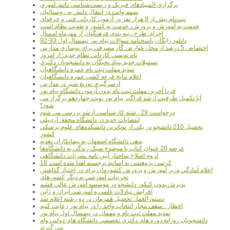
برگزاري المپيادهاي فيزيک و زيست‌شناسي دانش‌آموزي
سهم وانت در انتقال دانش به روستائيان
ثبت‌نام بيش از 9 هزار نفر در آزمون کارداني فني و حرفه‌اي
خدمت به آموزش و پرورش، خدمت به کشور و تقويت نظام است
اجراي طرح رتبه بندي فرهنگيان از مهرماه امسال
دانلود رایگان پاسخنامه سوالات پیام نور نیمسال اول 93-92
اختصاص 5 درصد از محل عوارض گاز مصرفي براي نوسازي مدارس
نام نويسي کارداني نظام جديد؛ از امروز
تسهيلات جديد بنياد نخبگان به دانشجويان دکتري
تمديد مهلت ثبت نام عمره دانشگاهيان
اعلام نتايج قرعه کشي عمره دانشگاهيان
ازسرگيري توزيع شير در مدارس
فردا آخرین مهلت ثبت نام بدون آزمون دانشگاه پیام نور
آیا تکمیل ظرفیت ارشد فراگیر پیام نور نوبت چهاردهم برگزار می
شود؟
درخواست 29 رشته کارشناسي ارشد بررسي مي شود
انتصابات جديد در دانشگاه محقق اردبيلي
تحصيل 210 دانشجو در يکي از نوپاترين دانشکده‌هاي علوم پزشکي
کشور
بدهي دانشگاه اصفهان به پيمانکاران تغذيه
عرضه 20 عنوان کتاب با موضوع سبک زندگي به دانشگاه‌ها
لزوم اصلاح ساختار آيين نامه نشريات دانشگاهي
18 کرسي پژوهشي به اساتيد برجسته اهدا شده است
اعلام آمادگي وزير آموزش و پرورش کشورمان براي در اختيار گذاشتن
تجربيات آموزشي به ديگر کشورهاي
پذيرش بدون کنکور دانشجو در موسسه آموزش عالي قشم
افزايش تبادلات علمي و آموزشي ايران و ژاپن
دستورالعمل تحصیل همزمان در دو رشته اعلام شد
اخطار : سقف مجاز انتخاب واحد را در پیام نور رعایت کنید
تمدید مهلت ثبت نام و مهمان در نیمسال اول پیام نور
دانشجويان روزانه دوره هاي دكتري تخصصي دانشگاه هاي دولتي وام
مي گيرند