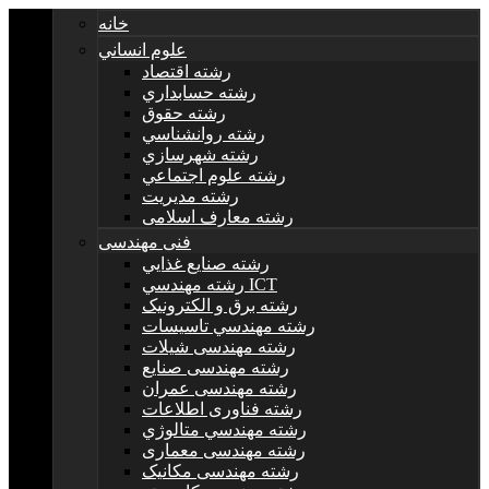
خانه
علوم انساني
رشته اقتصاد
رشته حسابداري
رشته حقوق
رشته روانشناسي
رشته شهرسازي
رشته علوم اجتماعي
رشته مديريت
رشته معارف اسلامی
فنی مهندسی
رشته صنايع غذايي
رشته مهندسي ICT
رشته برق و الکترونيک
رشته مهندسي تاسيسات
رشته مهندسی شیلات
رشته مهندسی صنایع
رشته مهندسی عمران
رشته فناوری اطلاعات
رشته مهندسي متالوژي
رشته مهندسی معماری
رشته مهندسی مکانیک