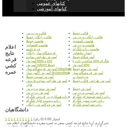
کتابهای عمومی
کتابهای آموزشی
قالب جوملا
قالب وردپرس
قالب رایگان وردپرس
قالب رایگان جوملا
هاست نامحدود
هاست جوملا
هاست وردپرس
هاست اقتصادی
اعلام
هاست ربات تلگرام
خرید دامنه
نتايج
ایمیل تبلیغاتی
فروشگاه ساز رایگان
آموزشگاه جوملا
آموزش طراحی سایت
قرعه
ساخت ربات با php تلگرام
آموزش html و css
کشي
آموزش php
آموزش rsform جوملا
آموزش سئو جوملا
آموزش فروشگاه ساز hikashop
عمره
آموزش فروشگاه ساز
آموزش آگهی ساز djclassified
ویرچومارت
آموزش امنیت جوملا
آموزش طراحی قالب جوملا
آموزش طراحی سایت فروش
فایل
آموزش جوملا
آموزش سئو وردپرس
آموزش امنیت وردپرس
آموزش وردپرس
ربات دکمه شیشه ای تلگرام
ربات همکاری در فروش تلگرام
ربات جذب ممبر تلگرام
ربات پیوست فایل تلگرام
ربات ضد اسپم تلگرام
آموزش ووکامرس رایگان
دانشگاهيان
امتیاز 0.00 (0 رای)
1
1
1
1
1
1
1
1
1
1
خبرگزاری آریا-نتایج قرعه کشی سفر به عمره مفرده دانشگاهیان اعلام شد .
خبرگزاری آریا-نتایج قرعه کشی سفر به عمره مفرده دانشگاهیان اعلام شد .