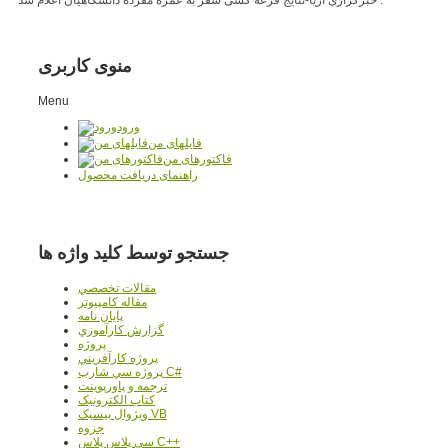
منوی کاربری
Menu
ورود
فایلهای من
فاکتورهای من
راهنمای دریافت محصول
جستجو توسط کلید واژه ها
مقالات تخصصي
مقاله کامپیوتر
پایان نامه
گزارش کارآموزي
پروژه
پروژه کارآفريني
پروژه سي شارپ C#
ترجمه و پاورپوينت
کتاب الکترونيک
ويژوال بيسيک VB
جزوه
سي پلاس پلاس C++