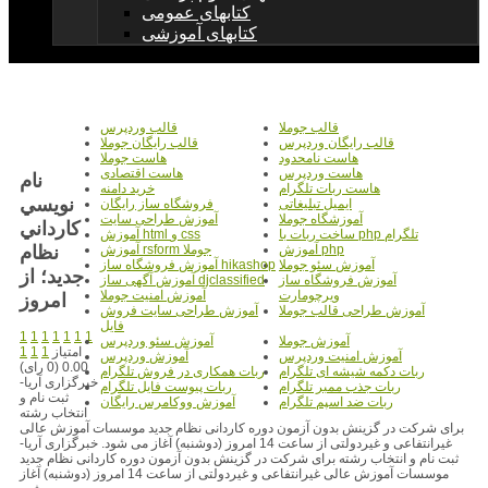
کتابهای عمومی
کتابهای آموزشی
قالب جوملا
قالب وردپرس
قالب رایگان وردپرس
قالب رایگان جوملا
هاست نامحدود
هاست جوملا
هاست وردپرس
هاست اقتصادی
نام
هاست ربات تلگرام
خرید دامنه
نويسي
ایمیل تبلیغاتی
فروشگاه ساز رایگان
آموزشگاه جوملا
آموزش طراحی سایت
کارداني
ساخت ربات با php تلگرام
آموزش html و css
نظام
آموزش php
آموزش rsform جوملا
آموزش سئو جوملا
آموزش فروشگاه ساز hikashop
جديد؛ از
آموزش فروشگاه ساز
آموزش آگهی ساز djclassified
ویرچومارت
آموزش امنیت جوملا
امروز
آموزش طراحی قالب جوملا
آموزش طراحی سایت فروش
فایل
1
1
1
1
1
1
1
آموزش جوملا
آموزش سئو وردپرس
امتیاز
1
1
1
آموزش امنیت وردپرس
آموزش وردپرس
0.00 (0 رای)
ربات دکمه شیشه ای تلگرام
ربات همکاری در فروش تلگرام
خبرگزاری آریا-
ربات جذب ممبر تلگرام
ربات پیوست فایل تلگرام
ثبت نام و
ربات ضد اسپم تلگرام
آموزش ووکامرس رایگان
انتخاب رشته
برای شرکت در گزینش بدون آزمون دوره کاردانی نظام جدید موسسات آموزش عالی
غیرانتفاعی و غیردولتی از ساعت 14 امروز (دوشنبه) آغاز می شود. خبرگزاری آریا-
ثبت نام و انتخاب رشته برای شرکت در گزینش بدون آزمون دوره کاردانی نظام جدید
موسسات آموزش عالی غیرانتفاعی و غیردولتی از ساعت 14 امروز (دوشنبه) آغاز