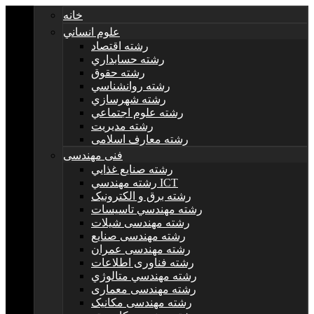
خانه
علوم انساني
رشته اقتصاد
رشته حسابداري
رشته حقوق
رشته روانشناسي
رشته شهرسازي
رشته علوم اجتماعي
رشته مديريت
رشته معارف اسلامی
فنی مهندسی
رشته صنايع غذايي
رشته مهندسي ICT
رشته برق و الکترونيک
رشته مهندسي تاسيسات
رشته مهندسی شیلات
رشته مهندسی صنایع
رشته مهندسی عمران
رشته فناوری اطلاعات
رشته مهندسي متالوژي
رشته مهندسی معماری
رشته مهندسی مکانیک