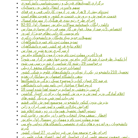
برگزاري المپيادهاي فيزيک و زيست‌شناسي دانش‌آموزي
سهم وانت در انتقال دانش به روستائيان
ثبت‌نام بيش از 9 هزار نفر در آزمون کارداني فني و حرفه‌اي
خدمت به آموزش و پرورش، خدمت به کشور و تقويت نظام است
اجراي طرح رتبه بندي فرهنگيان از مهرماه امسال
دانلود رایگان پاسخنامه سوالات پیام نور نیمسال اول 93-92
اختصاص 5 درصد از محل عوارض گاز مصرفي براي نوسازي مدارس
نام نويسي کارداني نظام جديد؛ از امروز
تسهيلات جديد بنياد نخبگان به دانشجويان دکتري
تمديد مهلت ثبت نام عمره دانشگاهيان
اعلام نتايج قرعه کشي عمره دانشگاهيان
ازسرگيري توزيع شير در مدارس
فردا آخرین مهلت ثبت نام بدون آزمون دانشگاه پیام نور
آیا تکمیل ظرفیت ارشد فراگیر پیام نور نوبت چهاردهم برگزار می شود؟
درخواست 29 رشته کارشناسي ارشد بررسي مي شود
انتصابات جديد در دانشگاه محقق اردبيلي
تحصيل 210 دانشجو در يکي از نوپاترين دانشکده‌هاي علوم پزشکي کشور
بدهي دانشگاه اصفهان به پيمانکاران تغذيه
عرضه 20 عنوان کتاب با موضوع سبک زندگي به دانشگاه‌ها
لزوم اصلاح ساختار آيين نامه نشريات دانشگاهي
18 کرسي پژوهشي به اساتيد برجسته اهدا شده است
اعلام آمادگي وزير آموزش و پرورش کشورمان براي در اختيار گذاشتن
تجربيات آموزشي به ديگر کشورهاي
پذيرش بدون کنکور دانشجو در موسسه آموزش عالي قشم
افزايش تبادلات علمي و آموزشي ايران و ژاپن
دستورالعمل تحصیل همزمان در دو رشته اعلام شد
اخطار : سقف مجاز انتخاب واحد را در پیام نور رعایت کنید
تمدید مهلت ثبت نام و مهمان در نیمسال اول پیام نور
دانشجويان روزانه دوره هاي دكتري تخصصي دانشگاه هاي دولتي وام مي
گيرند
اجراي طرح توسعه مدارس غير دولتي در 27 استان کشور
رئيس جمعيت توسعه علمي ايران خواستار افزايش اعضاي هيات علمي در