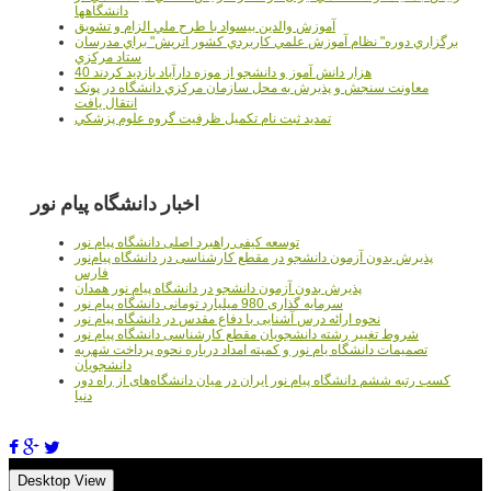
دانشگاهها
آموزش والدين بيسواد با طرح ملي الزام و تشويق
برگزاري دوره" نظام آموزش علمي كاربردي كشور اتريش" براي مدرسان
ستاد مرکزي
40 هزار دانش آموز و دانشجو از موزه دارآباد بازديد کردند
معاونت سنجش و پذيرش به محل سازمان مرکزي دانشگاه در پونک
انتقال يافت
تمديد ثبت نام تکميل ظرفيت گروه علوم پزشکي
اخبار دانشگاه پیام نور
توسعه کیفی راهبرد اصلی دانشگاه پیام نور
پذیرش بدون آزمون دانشجو در مقطع کارشناسی در دانشگاه پیام‌نور
فارس
پذیرش بدون آزمون دانشجو در دانشگاه پیام نور همدان
سرمایه گذاری 980 میلیارد تومانی دانشگاه پیام نور
نحوه ارائه درس آشنایی با دفاع مقدس در دانشگاه پیام نور
شروط تغییر رشته دانشجویان مقطع کارشناسی دانشگاه پیام نور
تصمیمات دانشگاه یام نور و کمیته امداد درباره نحوه پرداخت شهریه
دانشجویان
کسب رتبه ششم دانشگاه پیام نور ایران در میان دانشگاه‌های از راه دور
دنیا
Desktop View