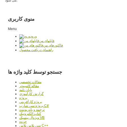
می شود.
منوی کاربری
Menu
ورود
فایلهای من
فاکتورهای من
راهنمای دریافت محصول
جستجو توسط کلید واژه ها
مقالات تخصصي
مقاله کامپیوتر
پایان نامه
گزارش کارآموزي
پروژه
پروژه کارآفريني
پروژه سي شارپ C#
ترجمه و پاورپوينت
کتاب الکترونيک
ويژوال بيسيک VB
جزوه
سي پلاس پلاس C++