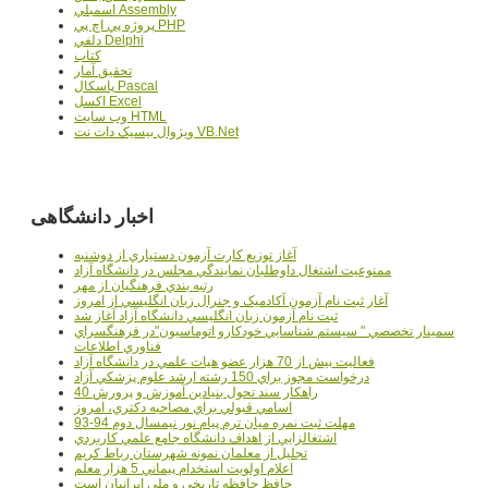
اسمبلي Assembly
پروژه پي اچ پي PHP
دلفي Delphi
کتاب
تحقيق آمار
پاسکال Pascal
اکسل Excel
وب سايت HTML
ويژوال بيسيک دات نت VB.Net
اخبار دانشگاهی
آغاز توزيع کارت آزمون دستياري از دوشنبه
ممنوعيت اشتغال داوطلبان نمايندگي مجلس در دانشگاه آزاد
رتبه بندي فرهنگيان از مهر
آغاز ثبت نام آزمون آکادميک و جنرال زبان انگليسي از امروز
ثبت نام آزمون زبان انگليسي دانشگاه آزاد آغاز شد
سمينار تخصصي " سيستم شناسايي خودکارو اتوماسيون"در فرهنگسراي
فناوري اطلاعات
فعاليت بيش از 70 هزار عضو هيات علمي در دانشگاه آزاد
درخواست مجوز براي 150 رشته ارشد علوم پزشکي آزاد
40 راهکار سند تحول بنيادين آموزش و پرورش
اسامي قبولي براي مصاحبه دکتري، امروز
مهلت ثبت نمره میان ترم پیام نور نیمسال دوم 94-93
اشتغالزايي از اهداف دانشگاه جامع علمي کاربردي
تجليل از معلمان نمونه شهرستان رباط کريم
اعلام اولويت استخدام پيماني 5 هزار معلم
حافظ حافظه تاريخي و ملي ايرانيان است