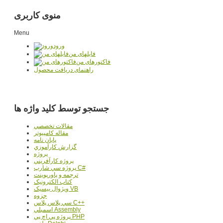
منوی کاربری
Menu
ورود
فایلهای من
فاکتورهای من
راهنمای دریافت محصول
جستجو توسط کلید واژه ها
مقالات تخصصي
مقاله کامپیوتر
پایان نامه
گزارش کارآموزي
پروژه
پروژه کارآفريني
پروژه سي شارپ C#
ترجمه و پاورپوينت
کتاب الکترونيک
ويژوال بيسيک VB
جزوه
سي پلاس پلاس C++
اسمبلي Assembly
پروژه پي اچ پي PHP