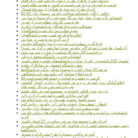
ثبت‌نام بيش از 9 هزار نفر در آزمون کارداني فني و حرفه‌اي
خدمت به آموزش و پرورش، خدمت به کشور و تقويت نظام است
اجراي طرح رتبه بندي فرهنگيان از مهرماه امسال
دانلود رایگان پاسخنامه سوالات پیام نور نیمسال اول 93-92
اختصاص 5 درصد از محل عوارض گاز مصرفي براي نوسازي مدارس
نام نويسي کارداني نظام جديد؛ از امروز
تسهيلات جديد بنياد نخبگان به دانشجويان دکتري
تمديد مهلت ثبت نام عمره دانشگاهيان
اعلام نتايج قرعه کشي عمره دانشگاهيان
ازسرگيري توزيع شير در مدارس
فردا آخرین مهلت ثبت نام بدون آزمون دانشگاه پیام نور
آیا تکمیل ظرفیت ارشد فراگیر پیام نور نوبت چهاردهم برگزار می شود؟
درخواست 29 رشته کارشناسي ارشد بررسي مي شود
انتصابات جديد در دانشگاه محقق اردبيلي
تحصيل 210 دانشجو در يکي از نوپاترين دانشکده‌هاي علوم پزشکي کشور
بدهي دانشگاه اصفهان به پيمانکاران تغذيه
عرضه 20 عنوان کتاب با موضوع سبک زندگي به دانشگاه‌ها
لزوم اصلاح ساختار آيين نامه نشريات دانشگاهي
18 کرسي پژوهشي به اساتيد برجسته اهدا شده است
اعلام آمادگي وزير آموزش و پرورش کشورمان براي در اختيار گذاشتن
تجربيات آموزشي به ديگر کشورهاي
پذيرش بدون کنکور دانشجو در موسسه آموزش عالي قشم
افزايش تبادلات علمي و آموزشي ايران و ژاپن
دستورالعمل تحصیل همزمان در دو رشته اعلام شد
اخطار : سقف مجاز انتخاب واحد را در پیام نور رعایت کنید
تمدید مهلت ثبت نام و مهمان در نیمسال اول پیام نور
دانشجويان روزانه دوره هاي دكتري تخصصي دانشگاه هاي دولتي وام مي
گيرند
اجراي طرح توسعه مدارس غير دولتي در 27 استان کشور
رئيس جمعيت توسعه علمي ايران خواستار افزايش اعضاي هيات علمي در
دانشگاهها
آموزش والدين بيسواد با طرح ملي الزام و تشويق