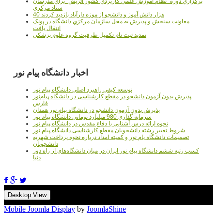
برگزاري دوره" نظام آموزش علمي كاربردي كشور اتريش" براي مدرسان
ستاد مرکزي
40 هزار دانش آموز و دانشجو از موزه دارآباد بازديد کردند
معاونت سنجش و پذيرش به محل سازمان مرکزي دانشگاه در پونک
انتقال يافت
تمديد ثبت نام تکميل ظرفيت گروه علوم پزشکي
اخبار دانشگاه پیام نور
توسعه کیفی راهبرد اصلی دانشگاه پیام نور
پذیرش بدون آزمون دانشجو در مقطع کارشناسی در دانشگاه پیام‌نور
فارس
پذیرش بدون آزمون دانشجو در دانشگاه پیام نور همدان
سرمایه گذاری 980 میلیارد تومانی دانشگاه پیام نور
نحوه ارائه درس آشنایی با دفاع مقدس در دانشگاه پیام نور
شروط تغییر رشته دانشجویان مقطع کارشناسی دانشگاه پیام نور
تصمیمات دانشگاه یام نور و کمیته امداد درباره نحوه پرداخت شهریه
دانشجویان
کسب رتبه ششم دانشگاه پیام نور ایران در میان دانشگاه‌های از راه دور
دنیا
Desktop View
Mobile Joomla Display
by
JoomlaShine