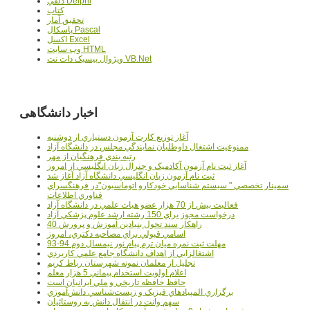
دلفي Delphi
کتاب
تحقيق آمار
پاسکال Pascal
اکسل Excel
وب سايت HTML
ويژوال بيسيک دات نت VB.Net
اخبار دانشگاهی
آغاز توزيع کارت آزمون دستياري از دوشنبه
ممنوعيت اشتغال داوطلبان نمايندگي مجلس در دانشگاه آزاد
رتبه بندي فرهنگيان از مهر
آغاز ثبت نام آزمون آکادميک و جنرال زبان انگليسي از امروز
ثبت نام آزمون زبان انگليسي دانشگاه آزاد آغاز شد
سمينار تخصصي " سيستم شناسايي خودکارو اتوماسيون"در فرهنگسراي
فناوري اطلاعات
فعاليت بيش از 70 هزار عضو هيات علمي در دانشگاه آزاد
درخواست مجوز براي 150 رشته ارشد علوم پزشکي آزاد
40 راهکار سند تحول بنيادين آموزش و پرورش
اسامي قبولي براي مصاحبه دکتري، امروز
مهلت ثبت نمره میان ترم پیام نور نیمسال دوم 94-93
اشتغالزايي از اهداف دانشگاه جامع علمي کاربردي
تجليل از معلمان نمونه شهرستان رباط کريم
اعلام اولويت استخدام پيماني 5 هزار معلم
حافظ حافظه تاريخي و ملي ايرانيان است
برگزاري المپيادهاي فيزيک و زيست‌شناسي دانش‌آموزي
سهم وانت در انتقال دانش به روستائيان