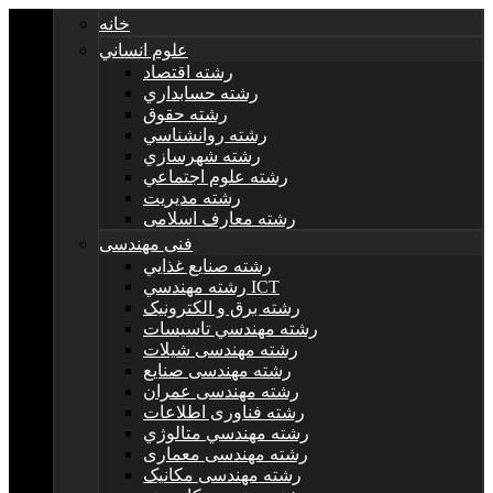
خانه
علوم انساني
رشته اقتصاد
رشته حسابداري
رشته حقوق
رشته روانشناسي
رشته شهرسازي
رشته علوم اجتماعي
رشته مديريت
رشته معارف اسلامی
فنی مهندسی
رشته صنايع غذايي
رشته مهندسي ICT
رشته برق و الکترونيک
رشته مهندسي تاسيسات
رشته مهندسی شیلات
رشته مهندسی صنایع
رشته مهندسی عمران
رشته فناوری اطلاعات
رشته مهندسي متالوژي
رشته مهندسی معماری
رشته مهندسی مکانیک