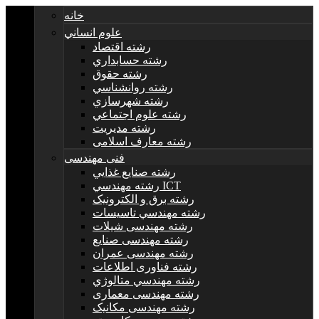
خانه
علوم انساني
رشته اقتصاد
رشته حسابداري
رشته حقوق
رشته روانشناسي
رشته شهرسازي
رشته علوم اجتماعي
رشته مديريت
رشته معارف اسلامی
فنی مهندسی
رشته صنايع غذايي
رشته مهندسي ICT
رشته برق و الکترونيک
رشته مهندسي تاسيسات
رشته مهندسی شیلات
رشته مهندسی صنایع
رشته مهندسی عمران
رشته فناوری اطلاعات
رشته مهندسي متالوژي
رشته مهندسی معماری
رشته مهندسی مکانیک