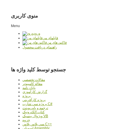
منوی کاربری
Menu
ورود
فایلهای من
فاکتورهای من
راهنمای دریافت محصول
جستجو توسط کلید واژه ها
مقالات تخصصي
مقاله کامپیوتر
پایان نامه
گزارش کارآموزي
پروژه
پروژه کارآفريني
پروژه سي شارپ C#
ترجمه و پاورپوينت
کتاب الکترونيک
ويژوال بيسيک VB
جزوه
سي پلاس پلاس C++
اسمبلي Assembly