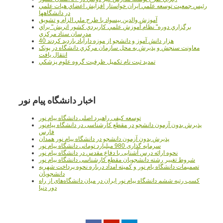
رئيس جمعيت توسعه علمي ايران خواستار افزايش اعضاي هيات علمي
در دانشگاهها
آموزش والدين بيسواد با طرح ملي الزام و تشويق
برگزاري دوره" نظام آموزش علمي كاربردي كشور اتريش" براي
مدرسان ستاد مرکزي
40 هزار دانش آموز و دانشجو از موزه دارآباد بازديد کردند
معاونت سنجش و پذيرش به محل سازمان مرکزي دانشگاه در پونک
انتقال يافت
تمديد ثبت نام تکميل ظرفيت گروه علوم پزشکي
اخبار دانشگاه پیام نور
توسعه کیفی راهبرد اصلی دانشگاه پیام نور
پذیرش بدون آزمون دانشجو در مقطع کارشناسی در دانشگاه پیام‌نور
فارس
پذیرش بدون آزمون دانشجو در دانشگاه پیام نور همدان
سرمایه گذاری 980 میلیارد تومانی دانشگاه پیام نور
نحوه ارائه درس آشنایی با دفاع مقدس در دانشگاه پیام نور
شروط تغییر رشته دانشجویان مقطع کارشناسی دانشگاه پیام نور
تصمیمات دانشگاه یام نور و کمیته امداد درباره نحوه پرداخت شهریه
دانشجویان
کسب رتبه ششم دانشگاه پیام نور ایران در میان دانشگاه‌های از راه
دور دنیا