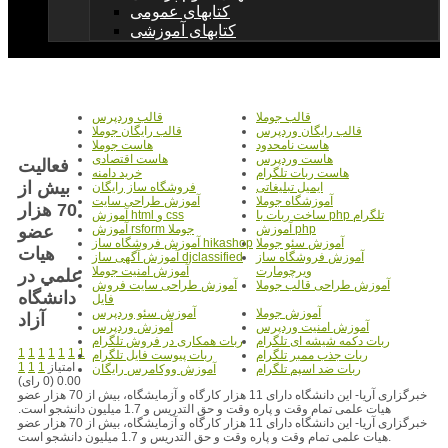
کتابهای عمومی
کتابهای آموزشی
قالب جوملا
قالب وردپرس
قالب رایگان وردپرس
قالب رایگان جوملا
هاست نامحدود
هاست جوملا
هاست وردپرس
هاست اقتصادی
فعاليت
هاست ربات تلگرام
خرید دامنه
بيش از
ایمیل تبلیغاتی
فروشگاه ساز رایگان
آموزشگاه جوملا
آموزش طراحی سایت
70 هزار
ساخت ربات با php تلگرام
آموزش html و css
عضو
آموزش php
آموزش rsform جوملا
آموزش سئو جوملا
آموزش فروشگاه ساز hikashop
هيات
آموزش فروشگاه ساز
آموزش آگهی ساز djclassified
ویرچومارت
آموزش امنیت جوملا
علمي در
آموزش طراحی قالب جوملا
آموزش طراحی سایت فروش
دانشگاه
فایل
آموزش جوملا
آموزش سئو وردپرس
آزاد
آموزش امنیت وردپرس
آموزش وردپرس
ربات دکمه شیشه ای تلگرام
ربات همکاری در فروش تلگرام
1
1
1
1
1
1
1
ربات جذب ممبر تلگرام
ربات پیوست فایل تلگرام
امتیاز
1
1
1
ربات ضد اسپم تلگرام
آموزش ووکامرس رایگان
0.00 (0 رای)
خبرگزاری آریا- این دانشگاه دارای 11 هزار کارگاه و آزمایشگاه، بیش از 70 هزار عضو
هیات علمی تمام وقت و پاره وقت و حق التدریس و 1.7 میلیون دانشجو است.
خبرگزاری آریا- این دانشگاه دارای 11 هزار کارگاه و آزمایشگاه، بیش از 70 هزار عضو
هیات علمی تمام وقت و پاره وقت و حق التدریس و 1.7 میلیون دانشجو است.