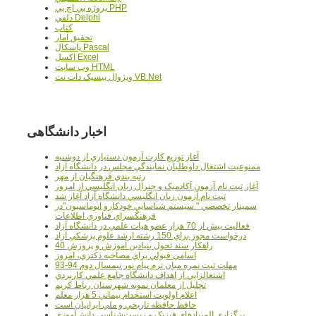
پروژه پي اچ پي PHP
دلفي Delphi
کتاب
تحقيق آمار
پاسکال Pascal
اکسل Excel
وب سايت HTML
ويژوال بيسيک دات نت VB.Net
اخبار دانشگاهی
آغاز توزيع کارت آزمون دستياري از دوشنبه
ممنوعيت اشتغال داوطلبان نمايندگي مجلس در دانشگاه آزاد
رتبه بندي فرهنگيان از مهر
آغاز ثبت نام آزمون آکادميک و جنرال زبان انگليسي از امروز
ثبت نام آزمون زبان انگليسي دانشگاه آزاد آغاز شد
سمينار تخصصي " سيستم شناسايي خودکارو اتوماسيون"در
فرهنگسراي فناوري اطلاعات
فعاليت بيش از 70 هزار عضو هيات علمي در دانشگاه آزاد
درخواست مجوز براي 150 رشته ارشد علوم پزشکي آزاد
40 راهکار سند تحول بنيادين آموزش و پرورش
اسامي قبولي براي مصاحبه دکتري، امروز
مهلت ثبت نمره میان ترم پیام نور نیمسال دوم 94-93
اشتغالزايي از اهداف دانشگاه جامع علمي کاربردي
تجليل از معلمان نمونه شهرستان رباط کريم
اعلام اولويت استخدام پيماني 5 هزار معلم
حافظ حافظه تاريخي و ملي ايرانيان است
برگزاري المپيادهاي فيزيک و زيست‌شناسي دانش‌آموزي