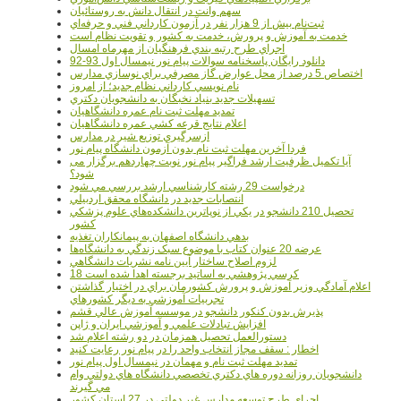
سهم وانت در انتقال دانش به روستائيان
ثبت‌نام بيش از 9 هزار نفر در آزمون کارداني فني و حرفه‌اي
خدمت به آموزش و پرورش، خدمت به کشور و تقويت نظام است
اجراي طرح رتبه بندي فرهنگيان از مهرماه امسال
دانلود رایگان پاسخنامه سوالات پیام نور نیمسال اول 93-92
اختصاص 5 درصد از محل عوارض گاز مصرفي براي نوسازي مدارس
نام نويسي کارداني نظام جديد؛ از امروز
تسهيلات جديد بنياد نخبگان به دانشجويان دکتري
تمديد مهلت ثبت نام عمره دانشگاهيان
اعلام نتايج قرعه کشي عمره دانشگاهيان
ازسرگيري توزيع شير در مدارس
فردا آخرین مهلت ثبت نام بدون آزمون دانشگاه پیام نور
آیا تکمیل ظرفیت ارشد فراگیر پیام نور نوبت چهاردهم برگزار می
شود؟
درخواست 29 رشته کارشناسي ارشد بررسي مي شود
انتصابات جديد در دانشگاه محقق اردبيلي
تحصيل 210 دانشجو در يکي از نوپاترين دانشکده‌هاي علوم پزشکي
کشور
بدهي دانشگاه اصفهان به پيمانکاران تغذيه
عرضه 20 عنوان کتاب با موضوع سبک زندگي به دانشگاه‌ها
لزوم اصلاح ساختار آيين نامه نشريات دانشگاهي
18 کرسي پژوهشي به اساتيد برجسته اهدا شده است
اعلام آمادگي وزير آموزش و پرورش کشورمان براي در اختيار گذاشتن
تجربيات آموزشي به ديگر کشورهاي
پذيرش بدون کنکور دانشجو در موسسه آموزش عالي قشم
افزايش تبادلات علمي و آموزشي ايران و ژاپن
دستورالعمل تحصیل همزمان در دو رشته اعلام شد
اخطار : سقف مجاز انتخاب واحد را در پیام نور رعایت کنید
تمدید مهلت ثبت نام و مهمان در نیمسال اول پیام نور
دانشجويان روزانه دوره هاي دكتري تخصصي دانشگاه هاي دولتي وام
مي گيرند
اجراي طرح توسعه مدارس غير دولتي در 27 استان کشور