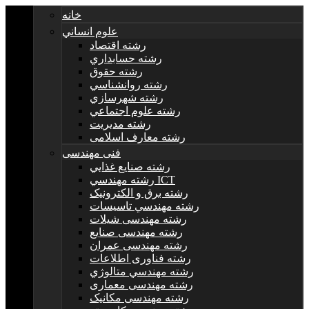
خانه
علوم انساني
رشته اقتصاد
رشته حسابداري
رشته حقوق
رشته روانشناسي
رشته شهرسازي
رشته علوم اجتماعي
رشته مديريت
رشته معارف اسلامی
فنی مهندسی
رشته صنايع غذايي
رشته مهندسي ICT
رشته برق و الکترونيک
رشته مهندسي تاسيسات
رشته مهندسی شیلات
رشته مهندسی صنایع
رشته مهندسی عمران
رشته فناوری اطلاعات
رشته مهندسي متالوژي
رشته مهندسی معماری
رشته مهندسی مکانیک