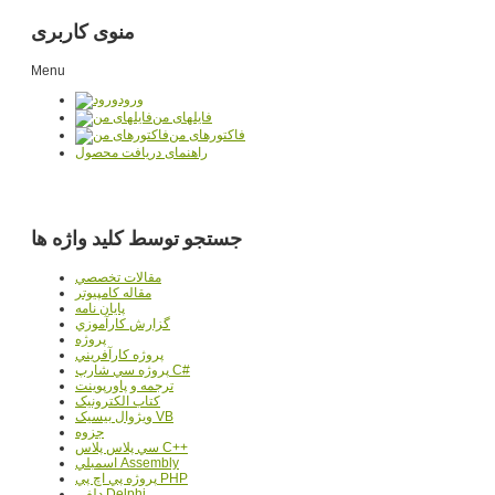
منوی کاربری
Menu
ورود
فایلهای من
فاکتورهای من
راهنمای دریافت محصول
جستجو توسط کلید واژه ها
مقالات تخصصي
مقاله کامپیوتر
پایان نامه
گزارش کارآموزي
پروژه
پروژه کارآفريني
پروژه سي شارپ C#
ترجمه و پاورپوينت
کتاب الکترونيک
ويژوال بيسيک VB
جزوه
سي پلاس پلاس C++
اسمبلي Assembly
پروژه پي اچ پي PHP
دلفي Delphi