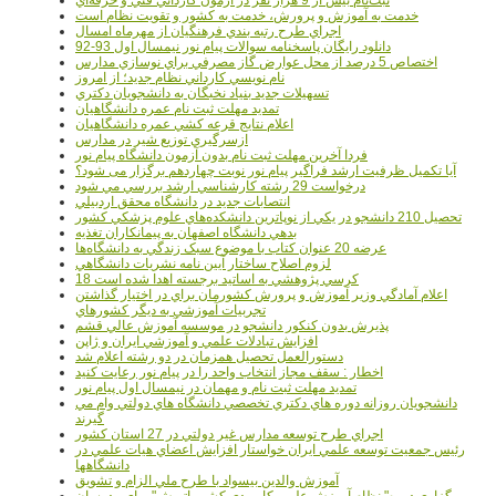
خدمت به آموزش و پرورش، خدمت به کشور و تقويت نظام است
اجراي طرح رتبه بندي فرهنگيان از مهرماه امسال
دانلود رایگان پاسخنامه سوالات پیام نور نیمسال اول 93-92
اختصاص 5 درصد از محل عوارض گاز مصرفي براي نوسازي مدارس
نام نويسي کارداني نظام جديد؛ از امروز
تسهيلات جديد بنياد نخبگان به دانشجويان دکتري
تمديد مهلت ثبت نام عمره دانشگاهيان
اعلام نتايج قرعه کشي عمره دانشگاهيان
ازسرگيري توزيع شير در مدارس
فردا آخرین مهلت ثبت نام بدون آزمون دانشگاه پیام نور
آیا تکمیل ظرفیت ارشد فراگیر پیام نور نوبت چهاردهم برگزار می شود؟
درخواست 29 رشته کارشناسي ارشد بررسي مي شود
انتصابات جديد در دانشگاه محقق اردبيلي
تحصيل 210 دانشجو در يکي از نوپاترين دانشکده‌هاي علوم پزشکي کشور
بدهي دانشگاه اصفهان به پيمانکاران تغذيه
عرضه 20 عنوان کتاب با موضوع سبک زندگي به دانشگاه‌ها
لزوم اصلاح ساختار آيين نامه نشريات دانشگاهي
18 کرسي پژوهشي به اساتيد برجسته اهدا شده است
اعلام آمادگي وزير آموزش و پرورش کشورمان براي در اختيار گذاشتن
تجربيات آموزشي به ديگر کشورهاي
پذيرش بدون کنکور دانشجو در موسسه آموزش عالي قشم
افزايش تبادلات علمي و آموزشي ايران و ژاپن
دستورالعمل تحصیل همزمان در دو رشته اعلام شد
اخطار : سقف مجاز انتخاب واحد را در پیام نور رعایت کنید
تمدید مهلت ثبت نام و مهمان در نیمسال اول پیام نور
دانشجويان روزانه دوره هاي دكتري تخصصي دانشگاه هاي دولتي وام مي
گيرند
اجراي طرح توسعه مدارس غير دولتي در 27 استان کشور
رئيس جمعيت توسعه علمي ايران خواستار افزايش اعضاي هيات علمي در
دانشگاهها
آموزش والدين بيسواد با طرح ملي الزام و تشويق
برگزاري دوره" نظام آموزش علمي كاربردي كشور اتريش" براي مدرسان