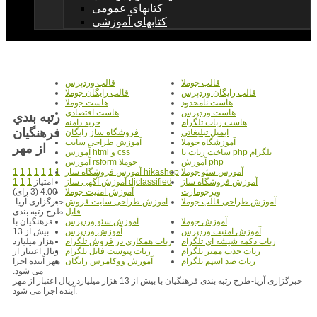
کتابهای عمومی
کتابهای آموزشی
قالب جوملا
قالب وردپرس
قالب رایگان وردپرس
قالب رایگان جوملا
هاست نامحدود
هاست جوملا
هاست وردپرس
هاست اقتصادی
رتبه بندي
هاست ربات تلگرام
خرید دامنه
فرهنگيان
ایمیل تبلیغاتی
فروشگاه ساز رایگان
آموزشگاه جوملا
آموزش طراحی سایت
از مهر
ساخت ربات با php تلگرام
آموزش html و css
آموزش php
آموزش rsform جوملا
1
1
1
1
1
1
1
آموزش سئو جوملا
آموزش فروشگاه ساز hikashop
امتیاز
1
1
1
آموزش فروشگاه ساز
آموزش آگهی ساز djclassified
4.00 (3 رای)
ویرچومارت
آموزش امنیت جوملا
خبرگزاری آریا-
آموزش طراحی قالب جوملا
آموزش طراحی سایت فروش
طرح رتبه بندی
فایل
فرهنگیان با
آموزش جوملا
آموزش سئو وردپرس
بیش از 13
آموزش امنیت وردپرس
آموزش وردپرس
هزار میلیارد
ربات دکمه شیشه ای تلگرام
ربات همکاری در فروش تلگرام
ریال اعتبار از
ربات جذب ممبر تلگرام
ربات پیوست فایل تلگرام
مهر آینده اجرا
ربات ضد اسپم تلگرام
آموزش ووکامرس رایگان
می شود.
خبرگزاری آریا-طرح رتبه بندی فرهنگیان با بیش از 13 هزار میلیارد ریال اعتبار از مهر
آینده اجرا می شود.