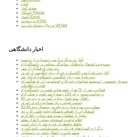
کتاب
تحقيق آمار
پاسکال Pascal
اکسل Excel
وب سايت HTML
ويژوال بيسيک دات نت VB.Net
اخبار دانشگاهی
آغاز توزيع کارت آزمون دستياري از دوشنبه
ممنوعيت اشتغال داوطلبان نمايندگي مجلس در دانشگاه آزاد
رتبه بندي فرهنگيان از مهر
آغاز ثبت نام آزمون آکادميک و جنرال زبان انگليسي از امروز
ثبت نام آزمون زبان انگليسي دانشگاه آزاد آغاز شد
سمينار تخصصي " سيستم شناسايي خودکارو اتوماسيون"در فرهنگسراي
فناوري اطلاعات
فعاليت بيش از 70 هزار عضو هيات علمي در دانشگاه آزاد
درخواست مجوز براي 150 رشته ارشد علوم پزشکي آزاد
40 راهکار سند تحول بنيادين آموزش و پرورش
اسامي قبولي براي مصاحبه دکتري، امروز
مهلت ثبت نمره میان ترم پیام نور نیمسال دوم 94-93
اشتغالزايي از اهداف دانشگاه جامع علمي کاربردي
تجليل از معلمان نمونه شهرستان رباط کريم
اعلام اولويت استخدام پيماني 5 هزار معلم
حافظ حافظه تاريخي و ملي ايرانيان است
برگزاري المپيادهاي فيزيک و زيست‌شناسي دانش‌آموزي
سهم وانت در انتقال دانش به روستائيان
ثبت‌نام بيش از 9 هزار نفر در آزمون کارداني فني و حرفه‌اي