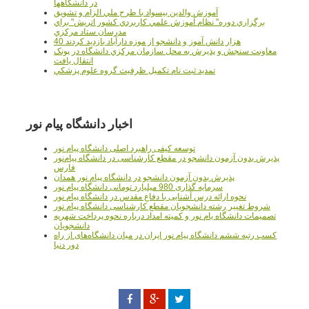
در دانشگاهها
آموزش والدين بيسواد با طرح ملي الزام و تشويق
برگزاري دوره" نظام آموزش علمي كاربردي كشور اتريش" براي
مدرسان ستاد مرکزي
40 هزار دانش آموز و دانشجو از موزه دارآباد بازديد کردند
معاونت سنجش و پذيرش به محل سازمان مرکزي دانشگاه در پونک
انتقال يافت
تمديد ثبت نام تکميل ظرفيت گروه علوم پزشکي
اخبار دانشگاه پیام نور
توسعه کیفی راهبرد اصلی دانشگاه پیام نور
پذیرش بدون آزمون دانشجو در مقطع کارشناسی در دانشگاه پیام‌نور
فارس
پذیرش بدون آزمون دانشجو در دانشگاه پیام نور همدان
سرمایه گذاری 980 میلیارد تومانی دانشگاه پیام نور
نحوه ارائه درس آشنایی با دفاع مقدس در دانشگاه پیام نور
شروط تغییر رشته دانشجویان مقطع کارشناسی دانشگاه پیام نور
تصمیمات دانشگاه یام نور و کمیته امداد درباره نحوه پرداخت شهریه
دانشجویان
کسب رتبه ششم دانشگاه پیام نور ایران در میان دانشگاه‌های از راه
دور دنیا