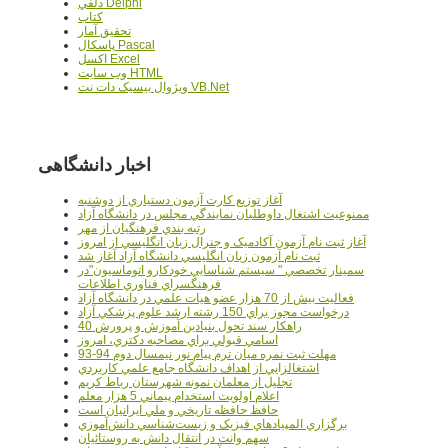
دلفي Delphi
کتاب
تحقيق آمار
پاسکال Pascal
اکسل Excel
وب سايت HTML
ويژوال بيسيک دات نت VB.Net
اخبار دانشگاهی
آغاز توزيع کارت آزمون دستياري از دوشنبه
ممنوعيت اشتغال داوطلبان نمايندگي مجلس در دانشگاه آزاد
رتبه بندي فرهنگيان از مهر
آغاز ثبت نام آزمون آکادميک و جنرال زبان انگليسي از امروز
ثبت نام آزمون زبان انگليسي دانشگاه آزاد آغاز شد
سمينار تخصصي " سيستم شناسايي خودکارو اتوماسيون"در
فرهنگسراي فناوري اطلاعات
فعاليت بيش از 70 هزار عضو هيات علمي در دانشگاه آزاد
درخواست مجوز براي 150 رشته ارشد علوم پزشکي آزاد
40 راهکار سند تحول بنيادين آموزش و پرورش
اسامي قبولي براي مصاحبه دکتري، امروز
مهلت ثبت نمره میان ترم پیام نور نیمسال دوم 94-93
اشتغالزايي از اهداف دانشگاه جامع علمي کاربردي
تجليل از معلمان نمونه شهرستان رباط کريم
اعلام اولويت استخدام پيماني 5 هزار معلم
حافظ حافظه تاريخي و ملي ايرانيان است
برگزاري المپيادهاي فيزيک و زيست‌شناسي دانش‌آموزي
سهم وانت در انتقال دانش به روستائيان