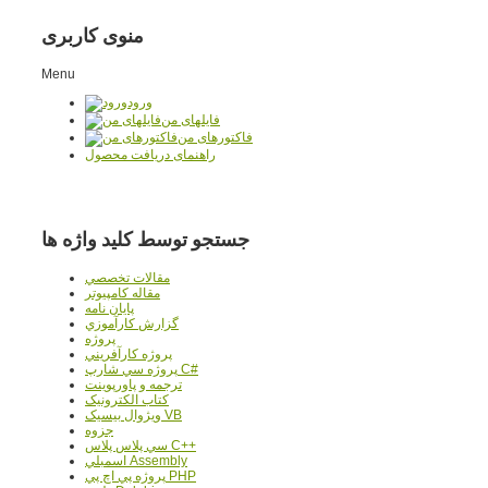
منوی کاربری
Menu
ورود
فایلهای من
فاکتورهای من
راهنمای دریافت محصول
جستجو توسط کلید واژه ها
مقالات تخصصي
مقاله کامپیوتر
پایان نامه
گزارش کارآموزي
پروژه
پروژه کارآفريني
پروژه سي شارپ C#
ترجمه و پاورپوينت
کتاب الکترونيک
ويژوال بيسيک VB
جزوه
سي پلاس پلاس C++
اسمبلي Assembly
پروژه پي اچ پي PHP