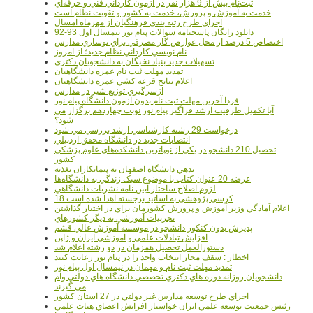
ثبت‌نام بيش از 9 هزار نفر در آزمون کارداني فني و حرفه‌اي
خدمت به آموزش و پرورش، خدمت به کشور و تقويت نظام است
اجراي طرح رتبه بندي فرهنگيان از مهرماه امسال
دانلود رایگان پاسخنامه سوالات پیام نور نیمسال اول 93-92
اختصاص 5 درصد از محل عوارض گاز مصرفي براي نوسازي مدارس
نام نويسي کارداني نظام جديد؛ از امروز
تسهيلات جديد بنياد نخبگان به دانشجويان دکتري
تمديد مهلت ثبت نام عمره دانشگاهيان
اعلام نتايج قرعه کشي عمره دانشگاهيان
ازسرگيري توزيع شير در مدارس
فردا آخرین مهلت ثبت نام بدون آزمون دانشگاه پیام نور
آیا تکمیل ظرفیت ارشد فراگیر پیام نور نوبت چهاردهم برگزار می
شود؟
درخواست 29 رشته کارشناسي ارشد بررسي مي شود
انتصابات جديد در دانشگاه محقق اردبيلي
تحصيل 210 دانشجو در يکي از نوپاترين دانشکده‌هاي علوم پزشکي
کشور
بدهي دانشگاه اصفهان به پيمانکاران تغذيه
عرضه 20 عنوان کتاب با موضوع سبک زندگي به دانشگاه‌ها
لزوم اصلاح ساختار آيين نامه نشريات دانشگاهي
18 کرسي پژوهشي به اساتيد برجسته اهدا شده است
اعلام آمادگي وزير آموزش و پرورش کشورمان براي در اختيار گذاشتن
تجربيات آموزشي به ديگر کشورهاي
پذيرش بدون کنکور دانشجو در موسسه آموزش عالي قشم
افزايش تبادلات علمي و آموزشي ايران و ژاپن
دستورالعمل تحصیل همزمان در دو رشته اعلام شد
اخطار : سقف مجاز انتخاب واحد را در پیام نور رعایت کنید
تمدید مهلت ثبت نام و مهمان در نیمسال اول پیام نور
دانشجويان روزانه دوره هاي دكتري تخصصي دانشگاه هاي دولتي وام
مي گيرند
اجراي طرح توسعه مدارس غير دولتي در 27 استان کشور
رئيس جمعيت توسعه علمي ايران خواستار افزايش اعضاي هيات علمي