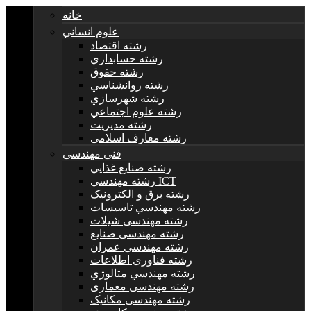
خانه
علوم انساني
رشته اقتصاد
رشته حسابداري
رشته حقوق
رشته روانشناسي
رشته شهرسازي
رشته علوم اجتماعي
رشته مديريت
رشته معارف اسلامی
فنی مهندسی
رشته صنايع غذايي
رشته مهندسي ICT
رشته برق و الکترونيک
رشته مهندسي تاسيسات
رشته مهندسی شیلات
رشته مهندسی صنایع
رشته مهندسی عمران
رشته فناوری اطلاعات
رشته مهندسي متالوژي
رشته مهندسی معماری
رشته مهندسی مکانیک