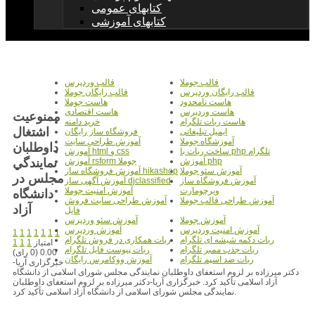
کتابهای عمومی
کتابهای آموزشی
قالب جوملا
قالب وردپرس
قالب رایگان وردپرس
قالب رایگان جوملا
هاست نامحدود
هاست جوملا
هاست وردپرس
هاست اقتصادی
ممنوعيت
هاست ربات تلگرام
خرید دامنه
اشتغال
ایمیل تبلیغاتی
فروشگاه ساز رایگان
آموزشگاه جوملا
آموزش طراحی سایت
داوطلبان
ساخت ربات با php تلگرام
آموزش html و css
نمايندگي
آموزش php
آموزش rsform جوملا
آموزش سئو جوملا
آموزش فروشگاه ساز hikashop
مجلس در
آموزش فروشگاه ساز
آموزش آگهی ساز djclassified
ویرچومارت
آموزش امنیت جوملا
دانشگاه
آموزش طراحی قالب جوملا
آموزش طراحی سایت فروش
آزاد
فایل
آموزش جوملا
آموزش سئو وردپرس
آموزش امنیت وردپرس
آموزش وردپرس
1
1
1
1
1
1
1
ربات دکمه شیشه ای تلگرام
ربات همکاری در فروش تلگرام
امتیاز
1
1
1
ربات جذب ممبر تلگرام
ربات پیوست فایل تلگرام
0.00 (0 رای)
ربات ضد اسپم تلگرام
آموزش ووکامرس رایگان
خبرگزاری آریا-
دکتر میرزاده بر لزوم استعفای داوطلبان نمایندگی مجلس شورای اسلامی از دانشگاه
آزاد اسلامی تأکید کرد. خبرگزاری آریا-دکتر میرزاده بر لزوم استعفای داوطلبان
نمایندگی مجلس شورای اسلامی از دانشگاه آزاد اسلامی تأکید کرد.