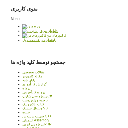
منوی کاربری
Menu
ورود
فایلهای من
فاکتورهای من
راهنمای دریافت محصول
جستجو توسط کلید واژه ها
مقالات تخصصي
مقاله کامپیوتر
پایان نامه
گزارش کارآموزي
پروژه
پروژه کارآفريني
پروژه سي شارپ C#
ترجمه و پاورپوينت
کتاب الکترونيک
ويژوال بيسيک VB
جزوه
سي پلاس پلاس C++
اسمبلي Assembly
پروژه پي اچ پي PHP