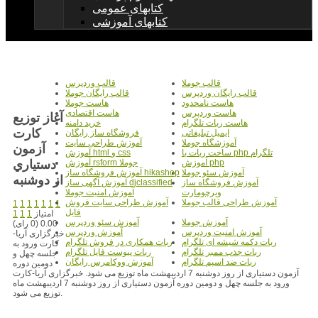
کتابهای عمومی
کتابهای آموزشی
قالب جوملا
قالب وردپرس
قالب رایگان وردپرس
قالب رایگان جوملا
هاست نامحدود
هاست جوملا
هاست وردپرس
هاست اقتصادی
آغاز توزيع
هاست ربات تلگرام
خرید دامنه
کارت
ایمیل تبلیغاتی
فروشگاه ساز رایگان
آموزشگاه جوملا
آموزش طراحی سایت
آزمون
ساخت ربات با php تلگرام
آموزش html و css
دستياري
آموزش php
آموزش rsform جوملا
آموزش سئو جوملا
آموزش فروشگاه ساز hikashop
از دوشنبه
آموزش فروشگاه ساز
آموزش آگهی ساز djclassified
ویرچومارت
آموزش امنیت جوملا
آموزش طراحی قالب جوملا
آموزش طراحی سایت فروش
1
1
1
1
1
1
1
فایل
امتیاز
1
1
1
آموزش جوملا
آموزش سئو وردپرس
0.00 (0 رای)
آموزش امنیت وردپرس
آموزش وردپرس
خبرگزاری آریا-
ربات دکمه شیشه ای تلگرام
ربات همکاری در فروش تلگرام
کارت ورود به
ربات جذب ممبر تلگرام
ربات پیوست فایل تلگرام
جلسه چهل و
ربات ضد اسپم تلگرام
آموزش ووکامرس رایگان
دومین دوره
آزمون دستیاری از روز دوشنبه 7 اردیبهشت ماه توزیع می شود. خبرگزاری آریا-کارت
ورود به جلسه چهل و دومین دوره آزمون دستیاری از روز دوشنبه 7 اردیبهشت ماه
توزیع می شود.