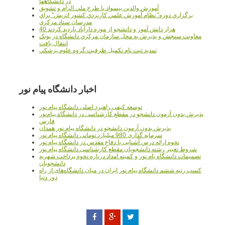
در دانشگاهها
آموزش والدين بيسواد با طرح ملي الزام و تشويق
برگزاري دوره" نظام آموزش علمي كاربردي كشور اتريش" براي
مدرسان ستاد مرکزي
40 هزار دانش آموز و دانشجو از موزه دارآباد بازديد کردند
معاونت سنجش و پذيرش به محل سازمان مرکزي دانشگاه در پونک
انتقال يافت
تمديد ثبت نام تکميل ظرفيت گروه علوم پزشکي
اخبار دانشگاه پیام نور
توسعه کیفی راهبرد اصلی دانشگاه پیام نور
پذیرش بدون آزمون دانشجو در مقطع کارشناسی در دانشگاه پیام‌نور
فارس
پذیرش بدون آزمون دانشجو در دانشگاه پیام نور همدان
سرمایه گذاری 980 میلیارد تومانی دانشگاه پیام نور
نحوه ارائه درس آشنایی با دفاع مقدس در دانشگاه پیام نور
شروط تغییر رشته دانشجویان مقطع کارشناسی دانشگاه پیام نور
تصمیمات دانشگاه یام نور و کمیته امداد درباره نحوه پرداخت شهریه
دانشجویان
کسب رتبه ششم دانشگاه پیام نور ایران در میان دانشگاه‌های از راه
دور دنیا