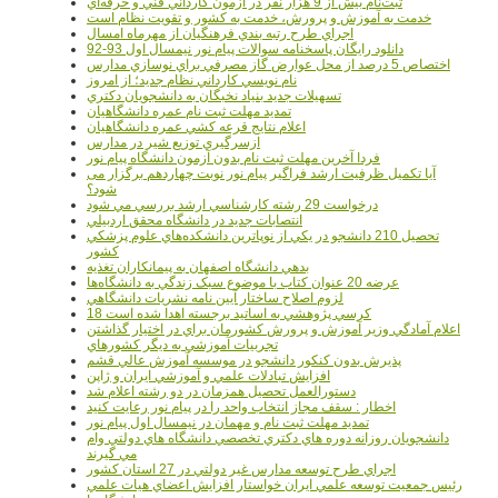
ثبت‌نام بيش از 9 هزار نفر در آزمون کارداني فني و حرفه‌اي
خدمت به آموزش و پرورش، خدمت به کشور و تقويت نظام است
اجراي طرح رتبه بندي فرهنگيان از مهرماه امسال
دانلود رایگان پاسخنامه سوالات پیام نور نیمسال اول 93-92
اختصاص 5 درصد از محل عوارض گاز مصرفي براي نوسازي مدارس
نام نويسي کارداني نظام جديد؛ از امروز
تسهيلات جديد بنياد نخبگان به دانشجويان دکتري
تمديد مهلت ثبت نام عمره دانشگاهيان
اعلام نتايج قرعه کشي عمره دانشگاهيان
ازسرگيري توزيع شير در مدارس
فردا آخرین مهلت ثبت نام بدون آزمون دانشگاه پیام نور
آیا تکمیل ظرفیت ارشد فراگیر پیام نور نوبت چهاردهم برگزار می
شود؟
درخواست 29 رشته کارشناسي ارشد بررسي مي شود
انتصابات جديد در دانشگاه محقق اردبيلي
تحصيل 210 دانشجو در يکي از نوپاترين دانشکده‌هاي علوم پزشکي
کشور
بدهي دانشگاه اصفهان به پيمانکاران تغذيه
عرضه 20 عنوان کتاب با موضوع سبک زندگي به دانشگاه‌ها
لزوم اصلاح ساختار آيين نامه نشريات دانشگاهي
18 کرسي پژوهشي به اساتيد برجسته اهدا شده است
اعلام آمادگي وزير آموزش و پرورش کشورمان براي در اختيار گذاشتن
تجربيات آموزشي به ديگر کشورهاي
پذيرش بدون کنکور دانشجو در موسسه آموزش عالي قشم
افزايش تبادلات علمي و آموزشي ايران و ژاپن
دستورالعمل تحصیل همزمان در دو رشته اعلام شد
اخطار : سقف مجاز انتخاب واحد را در پیام نور رعایت کنید
تمدید مهلت ثبت نام و مهمان در نیمسال اول پیام نور
دانشجويان روزانه دوره هاي دكتري تخصصي دانشگاه هاي دولتي وام
مي گيرند
اجراي طرح توسعه مدارس غير دولتي در 27 استان کشور
رئيس جمعيت توسعه علمي ايران خواستار افزايش اعضاي هيات علمي