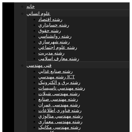
خانه
علوم انساني
رشته اقتصاد
رشته حسابداري
رشته حقوق
رشته روانشناسي
رشته شهرسازي
رشته علوم اجتماعي
رشته مديريت
رشته معارف اسلامی
فنی مهندسی
رشته صنايع غذايي
رشته مهندسي ICT
رشته برق و الکترونيک
رشته مهندسي تاسيسات
رشته مهندسی شیلات
رشته مهندسی صنایع
رشته مهندسی عمران
رشته فناوری اطلاعات
رشته مهندسي متالوژي
رشته مهندسی معماری
رشته مهندسی مکانیک