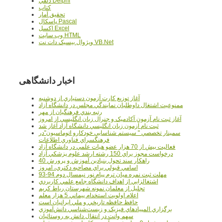
دلفي Delphi
کتاب
تحقيق آمار
پاسکال Pascal
اکسل Excel
وب سايت HTML
ويژوال بيسيک دات نت VB.Net
اخبار دانشگاهی
آغاز توزيع کارت آزمون دستياري از دوشنبه
ممنوعيت اشتغال داوطلبان نمايندگي مجلس در دانشگاه آزاد
رتبه بندي فرهنگيان از مهر
آغاز ثبت نام آزمون آکادميک و جنرال زبان انگليسي از امروز
ثبت نام آزمون زبان انگليسي دانشگاه آزاد آغاز شد
سمينار تخصصي " سيستم شناسايي خودکارو اتوماسيون"در
فرهنگسراي فناوري اطلاعات
فعاليت بيش از 70 هزار عضو هيات علمي در دانشگاه آزاد
درخواست مجوز براي 150 رشته ارشد علوم پزشکي آزاد
40 راهکار سند تحول بنيادين آموزش و پرورش
اسامي قبولي براي مصاحبه دکتري، امروز
مهلت ثبت نمره میان ترم پیام نور نیمسال دوم 94-93
اشتغالزايي از اهداف دانشگاه جامع علمي کاربردي
تجليل از معلمان نمونه شهرستان رباط کريم
اعلام اولويت استخدام پيماني 5 هزار معلم
حافظ حافظه تاريخي و ملي ايرانيان است
برگزاري المپيادهاي فيزيک و زيست‌شناسي دانش‌آموزي
سهم وانت در انتقال دانش به روستائيان