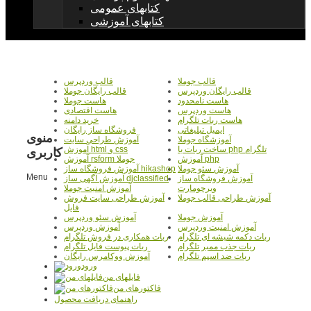
کتابهای عمومی
کتابهای آموزشی
قالب جوملا
قالب وردپرس
قالب رایگان وردپرس
قالب رایگان جوملا
هاست نامحدود
هاست جوملا
هاست وردپرس
هاست اقتصادی
هاست ربات تلگرام
خرید دامنه
ایمیل تبلیغاتی
فروشگاه ساز رایگان
منوی
آموزشگاه جوملا
آموزش طراحی سایت
ساخت ربات با php تلگرام
آموزش html و css
کاربری
آموزش php
آموزش rsform جوملا
آموزش سئو جوملا
آموزش فروشگاه ساز hikashop
Menu
آموزش فروشگاه ساز
آموزش آگهی ساز djclassified
ویرچومارت
آموزش امنیت جوملا
آموزش طراحی قالب جوملا
آموزش طراحی سایت فروش
فایل
آموزش جوملا
آموزش سئو وردپرس
آموزش امنیت وردپرس
آموزش وردپرس
ربات دکمه شیشه ای تلگرام
ربات همکاری در فروش تلگرام
ربات جذب ممبر تلگرام
ربات پیوست فایل تلگرام
ربات ضد اسپم تلگرام
آموزش ووکامرس رایگان
ورود
فایلهای من
فاکتورهای من
راهنمای دریافت محصول