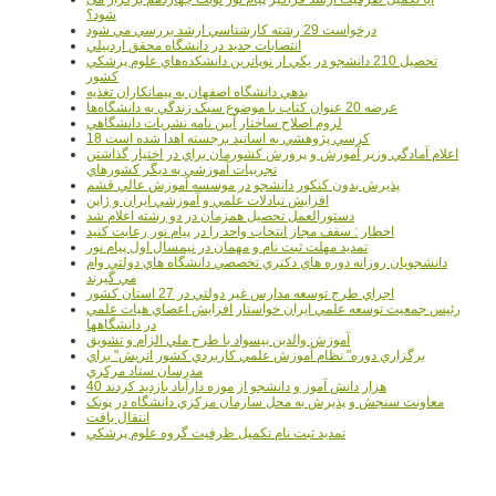
شود؟
درخواست 29 رشته کارشناسي ارشد بررسي مي شود
انتصابات جديد در دانشگاه محقق اردبيلي
تحصيل 210 دانشجو در يکي از نوپاترين دانشکده‌هاي علوم پزشکي
کشور
بدهي دانشگاه اصفهان به پيمانکاران تغذيه
عرضه 20 عنوان کتاب با موضوع سبک زندگي به دانشگاه‌ها
لزوم اصلاح ساختار آيين نامه نشريات دانشگاهي
18 کرسي پژوهشي به اساتيد برجسته اهدا شده است
اعلام آمادگي وزير آموزش و پرورش کشورمان براي در اختيار گذاشتن
تجربيات آموزشي به ديگر کشورهاي
پذيرش بدون کنکور دانشجو در موسسه آموزش عالي قشم
افزايش تبادلات علمي و آموزشي ايران و ژاپن
دستورالعمل تحصیل همزمان در دو رشته اعلام شد
اخطار : سقف مجاز انتخاب واحد را در پیام نور رعایت کنید
تمدید مهلت ثبت نام و مهمان در نیمسال اول پیام نور
دانشجويان روزانه دوره هاي دكتري تخصصي دانشگاه هاي دولتي وام
مي گيرند
اجراي طرح توسعه مدارس غير دولتي در 27 استان کشور
رئيس جمعيت توسعه علمي ايران خواستار افزايش اعضاي هيات علمي
در دانشگاهها
آموزش والدين بيسواد با طرح ملي الزام و تشويق
برگزاري دوره" نظام آموزش علمي كاربردي كشور اتريش" براي
مدرسان ستاد مرکزي
40 هزار دانش آموز و دانشجو از موزه دارآباد بازديد کردند
معاونت سنجش و پذيرش به محل سازمان مرکزي دانشگاه در پونک
انتقال يافت
تمديد ثبت نام تکميل ظرفيت گروه علوم پزشکي