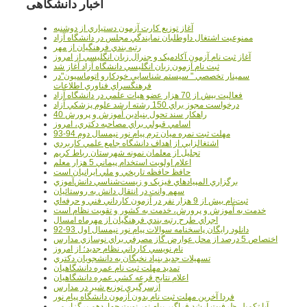
اخبار دانشگاهی
آغاز توزيع کارت آزمون دستياري از دوشنبه
ممنوعيت اشتغال داوطلبان نمايندگي مجلس در دانشگاه آزاد
رتبه بندي فرهنگيان از مهر
آغاز ثبت نام آزمون آکادميک و جنرال زبان انگليسي از امروز
ثبت نام آزمون زبان انگليسي دانشگاه آزاد آغاز شد
سمينار تخصصي " سيستم شناسايي خودکارو اتوماسيون"در
فرهنگسراي فناوري اطلاعات
فعاليت بيش از 70 هزار عضو هيات علمي در دانشگاه آزاد
درخواست مجوز براي 150 رشته ارشد علوم پزشکي آزاد
40 راهکار سند تحول بنيادين آموزش و پرورش
اسامي قبولي براي مصاحبه دکتري، امروز
مهلت ثبت نمره میان ترم پیام نور نیمسال دوم 94-93
اشتغالزايي از اهداف دانشگاه جامع علمي کاربردي
تجليل از معلمان نمونه شهرستان رباط کريم
اعلام اولويت استخدام پيماني 5 هزار معلم
حافظ حافظه تاريخي و ملي ايرانيان است
برگزاري المپيادهاي فيزيک و زيست‌شناسي دانش‌آموزي
سهم وانت در انتقال دانش به روستائيان
ثبت‌نام بيش از 9 هزار نفر در آزمون کارداني فني و حرفه‌اي
خدمت به آموزش و پرورش، خدمت به کشور و تقويت نظام است
اجراي طرح رتبه بندي فرهنگيان از مهرماه امسال
دانلود رایگان پاسخنامه سوالات پیام نور نیمسال اول 93-92
اختصاص 5 درصد از محل عوارض گاز مصرفي براي نوسازي مدارس
نام نويسي کارداني نظام جديد؛ از امروز
تسهيلات جديد بنياد نخبگان به دانشجويان دکتري
تمديد مهلت ثبت نام عمره دانشگاهيان
اعلام نتايج قرعه کشي عمره دانشگاهيان
ازسرگيري توزيع شير در مدارس
فردا آخرین مهلت ثبت نام بدون آزمون دانشگاه پیام نور
آیا تکمیل ظرفیت ارشد فراگیر پیام نور نوبت چهاردهم برگزار می