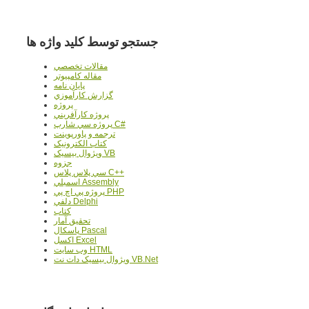
جستجو توسط کلید واژه ها
مقالات تخصصي
مقاله کامپیوتر
پایان نامه
گزارش کارآموزي
پروژه
پروژه کارآفريني
پروژه سي شارپ C#
ترجمه و پاورپوينت
کتاب الکترونيک
ويژوال بيسيک VB
جزوه
سي پلاس پلاس C++
اسمبلي Assembly
پروژه پي اچ پي PHP
دلفي Delphi
کتاب
تحقيق آمار
پاسکال Pascal
اکسل Excel
وب سايت HTML
ويژوال بيسيک دات نت VB.Net