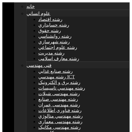
خانه
علوم انساني
رشته اقتصاد
رشته حسابداري
رشته حقوق
رشته روانشناسي
رشته شهرسازي
رشته علوم اجتماعي
رشته مديريت
رشته معارف اسلامی
فنی مهندسی
رشته صنايع غذايي
رشته مهندسي ICT
رشته برق و الکترونيک
رشته مهندسي تاسيسات
رشته مهندسی شیلات
رشته مهندسی صنایع
رشته مهندسی عمران
رشته فناوری اطلاعات
رشته مهندسي متالوژي
رشته مهندسی معماری
رشته مهندسی مکانیک