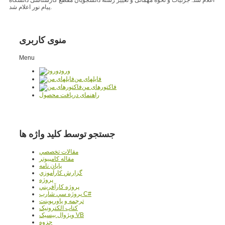
پیام نور اعلام شد.
منوی کاربری
Menu
ورود
فایلهای من
فاکتورهای من
راهنمای دریافت محصول
جستجو توسط کلید واژه ها
مقالات تخصصي
مقاله کامپیوتر
پایان نامه
گزارش کارآموزي
پروژه
پروژه کارآفريني
پروژه سي شارپ C#
ترجمه و پاورپوينت
کتاب الکترونيک
ويژوال بيسيک VB
جزوه