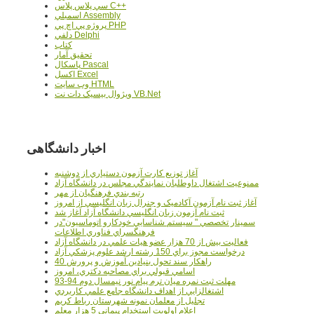
سي پلاس پلاس C++
اسمبلي Assembly
پروژه پي اچ پي PHP
دلفي Delphi
کتاب
تحقيق آمار
پاسکال Pascal
اکسل Excel
وب سايت HTML
ويژوال بيسيک دات نت VB.Net
اخبار دانشگاهی
آغاز توزيع کارت آزمون دستياري از دوشنبه
ممنوعيت اشتغال داوطلبان نمايندگي مجلس در دانشگاه آزاد
رتبه بندي فرهنگيان از مهر
آغاز ثبت نام آزمون آکادميک و جنرال زبان انگليسي از امروز
ثبت نام آزمون زبان انگليسي دانشگاه آزاد آغاز شد
سمينار تخصصي " سيستم شناسايي خودکارو اتوماسيون"در
فرهنگسراي فناوري اطلاعات
فعاليت بيش از 70 هزار عضو هيات علمي در دانشگاه آزاد
درخواست مجوز براي 150 رشته ارشد علوم پزشکي آزاد
40 راهکار سند تحول بنيادين آموزش و پرورش
اسامي قبولي براي مصاحبه دکتري، امروز
مهلت ثبت نمره میان ترم پیام نور نیمسال دوم 94-93
اشتغالزايي از اهداف دانشگاه جامع علمي کاربردي
تجليل از معلمان نمونه شهرستان رباط کريم
اعلام اولويت استخدام پيماني 5 هزار معلم