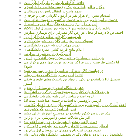
حافظ حافظه تاريخي و ملي ايرانيان است
برگزاري المپيادهاي فيزيک و زيست‌شناسي دانش‌آموزي
سهم وانت در انتقال دانش به روستائيان
ثبت‌نام بيش از 9 هزار نفر در آزمون کارداني فني و حرفه‌اي
خدمت به آموزش و پرورش، خدمت به کشور و تقويت نظام است
اجراي طرح رتبه بندي فرهنگيان از مهرماه امسال
دانلود رایگان پاسخنامه سوالات پیام نور نیمسال اول 93-92
اختصاص 5 درصد از محل عوارض گاز مصرفي براي نوسازي مدارس
نام نويسي کارداني نظام جديد؛ از امروز
تسهيلات جديد بنياد نخبگان به دانشجويان دکتري
تمديد مهلت ثبت نام عمره دانشگاهيان
اعلام نتايج قرعه کشي عمره دانشگاهيان
ازسرگيري توزيع شير در مدارس
فردا آخرین مهلت ثبت نام بدون آزمون دانشگاه پیام نور
آیا تکمیل ظرفیت ارشد فراگیر پیام نور نوبت چهاردهم برگزار می
شود؟
درخواست 29 رشته کارشناسي ارشد بررسي مي شود
انتصابات جديد در دانشگاه محقق اردبيلي
تحصيل 210 دانشجو در يکي از نوپاترين دانشکده‌هاي علوم پزشکي
کشور
بدهي دانشگاه اصفهان به پيمانکاران تغذيه
عرضه 20 عنوان کتاب با موضوع سبک زندگي به دانشگاه‌ها
لزوم اصلاح ساختار آيين نامه نشريات دانشگاهي
18 کرسي پژوهشي به اساتيد برجسته اهدا شده است
اعلام آمادگي وزير آموزش و پرورش کشورمان براي در اختيار گذاشتن
تجربيات آموزشي به ديگر کشورهاي
پذيرش بدون کنکور دانشجو در موسسه آموزش عالي قشم
افزايش تبادلات علمي و آموزشي ايران و ژاپن
دستورالعمل تحصیل همزمان در دو رشته اعلام شد
اخطار : سقف مجاز انتخاب واحد را در پیام نور رعایت کنید
تمدید مهلت ثبت نام و مهمان در نیمسال اول پیام نور
دانشجويان روزانه دوره هاي دكتري تخصصي دانشگاه هاي دولتي وام