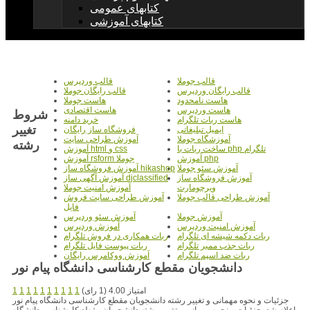
کتابهای عمومی
کتابهای آموزشی
قالب جوملا
قالب وردپرس
قالب رایگان وردپرس
قالب رایگان جوملا
هاست نامحدود
هاست جوملا
هاست وردپرس
هاست اقتصادی
شروط
هاست ربات تلگرام
خرید دامنه
تغییر
ایمیل تبلیغاتی
فروشگاه ساز رایگان
آموزشگاه جوملا
آموزش طراحی سایت
رشته
ساخت ربات با php تلگرام
آموزش html و css
آموزش php
آموزش rsform جوملا
آموزش سئو جوملا
آموزش فروشگاه ساز hikashop
آموزش فروشگاه ساز
آموزش آگهی ساز djclassified
ویرچومارت
آموزش امنیت جوملا
آموزش طراحی قالب جوملا
آموزش طراحی سایت فروش
فایل
آموزش جوملا
آموزش سئو وردپرس
آموزش امنیت وردپرس
آموزش وردپرس
ربات دکمه شیشه ای تلگرام
ربات همکاری در فروش تلگرام
ربات جذب ممبر تلگرام
ربات پیوست فایل تلگرام
ربات ضد اسپم تلگرام
آموزش ووکامرس رایگان
دانشجویان مقطع کارشناسی دانشگاه پیام نور
امتیاز 4.00 (1 رای)
1
1
1
1
1
1
1
1
1
1
جزئیات و نحوه مهمانی و تغییر رشته دانشجویان مقطع کارشناسی دانشگاه پیام نور
اعلام شد. جزئیات و نحوه مهمانی و تغییر رشته دانشجویان مقطع کارشناسی دانشگاه