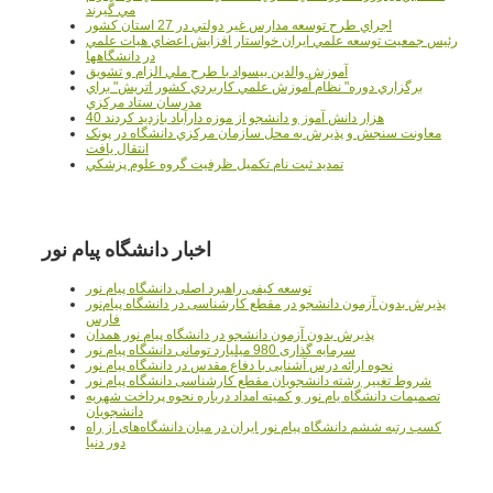
مي گيرند
اجراي طرح توسعه مدارس غير دولتي در 27 استان کشور
رئيس جمعيت توسعه علمي ايران خواستار افزايش اعضاي هيات علمي
در دانشگاهها
آموزش والدين بيسواد با طرح ملي الزام و تشويق
برگزاري دوره" نظام آموزش علمي كاربردي كشور اتريش" براي
مدرسان ستاد مرکزي
40 هزار دانش آموز و دانشجو از موزه دارآباد بازديد کردند
معاونت سنجش و پذيرش به محل سازمان مرکزي دانشگاه در پونک
انتقال يافت
تمديد ثبت نام تکميل ظرفيت گروه علوم پزشکي
اخبار دانشگاه پیام نور
توسعه کیفی راهبرد اصلی دانشگاه پیام نور
پذیرش بدون آزمون دانشجو در مقطع کارشناسی در دانشگاه پیام‌نور
فارس
پذیرش بدون آزمون دانشجو در دانشگاه پیام نور همدان
سرمایه گذاری 980 میلیارد تومانی دانشگاه پیام نور
نحوه ارائه درس آشنایی با دفاع مقدس در دانشگاه پیام نور
شروط تغییر رشته دانشجویان مقطع کارشناسی دانشگاه پیام نور
تصمیمات دانشگاه یام نور و کمیته امداد درباره نحوه پرداخت شهریه
دانشجویان
کسب رتبه ششم دانشگاه پیام نور ایران در میان دانشگاه‌های از راه
دور دنیا