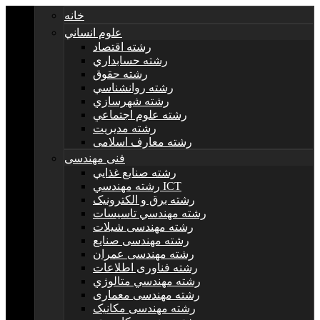
خانه
علوم انساني
رشته اقتصاد
رشته حسابداري
رشته حقوق
رشته روانشناسي
رشته شهرسازي
رشته علوم اجتماعي
رشته مديريت
رشته معارف اسلامی
فنی مهندسی
رشته صنايع غذايي
رشته مهندسي ICT
رشته برق و الکترونيک
رشته مهندسي تاسيسات
رشته مهندسی شیلات
رشته مهندسی صنایع
رشته مهندسی عمران
رشته فناوری اطلاعات
رشته مهندسي متالوژي
رشته مهندسی معماری
رشته مهندسی مکانیک