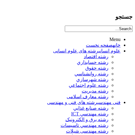
جستجو
Menu
خانه
صفحه نخست
علوم انساني
رشته های علوم انسانی
رشته اقتصاد
رشته حسابداري
رشته حقوق
رشته روانشناسي
رشته شهرسازي
رشته علوم اجتماعي
رشته مديريت
رشته معارف اسلامی
فنی مهندسی
رشته های فنی و مهندسی
رشته صنايع غذايي
رشته مهندسي ICT
رشته برق و الکترونيک
رشته مهندسي تاسيسات
رشته مهندسی شیلات