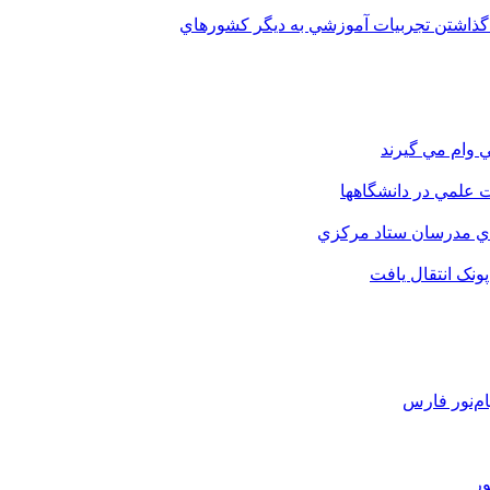
 گذاشتن تجربيات آموزشي به ديگر کشورهاي
 وام مي گيرند
 علمي در دانشگاهها
اي مدرسان ستاد مرکزي
نک انتقال يافت
م‌نور فارس
ور