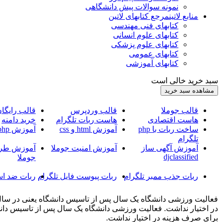
نمونه سوالات پیش دانشگاهی
منابع لاتین
مرجع کتابهای لاتین
کتابهای فنی مهندسی
کتابهای علوم انسانی
کتابهای علوم پزشکی
کتابهای عمومی
کتابهای آموزشی
سبد خرید خالی است
قالب جوملا
قالب وردپرس
قالب رایگا
هاست اقتصادی
هاست ربات تلگرام
خرید دامنه
ساخت ربات با php
آموزش html و css
آموزش php
تلگرام
آموزش آگهی ساز
آموزش امنیت جوملا
آموزش طرا
djclassified
جوملا
ربات جذب ممبر تلگرام
ربات پیوست فایل تلگرام
ربات ضد اس
برای صرف هزینه در اختیار نداشت.