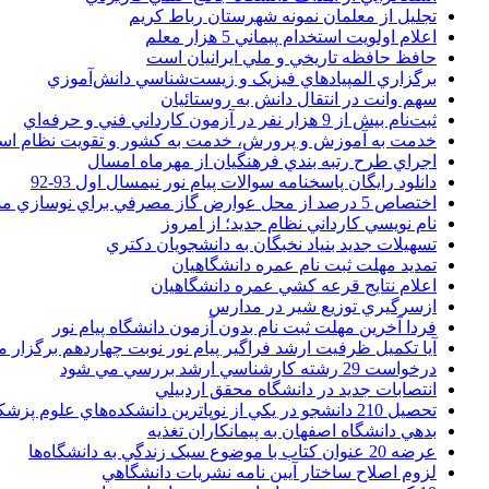
تجليل از معلمان نمونه شهرستان رباط کريم
اعلام اولويت استخدام پيماني 5 هزار معلم
حافظ حافظه تاريخي و ملي ايرانيان است
برگزاري المپيادهاي فيزيک و زيست‌شناسي دانش‌آموزي
سهم وانت در انتقال دانش به روستائيان
ثبت‌نام بيش از 9 هزار نفر در آزمون کارداني فني و حرفه‌اي
خدمت به آموزش و پرورش، خدمت به کشور و تقويت نظام ا
اجراي طرح رتبه بندي فرهنگيان از مهرماه امسال
دانلود رایگان پاسخنامه سوالات پیام نور نیمسال اول 93-92
اختصاص 5 درصد از محل عوارض گاز مصرفي براي نوسازي مدارس
نام نويسي کارداني نظام جديد؛ از امروز
تسهيلات جديد بنياد نخبگان به دانشجويان دکتري
تمديد مهلت ثبت نام عمره دانشگاهيان
اعلام نتايج قرعه کشي عمره دانشگاهيان
ازسرگيري توزيع شير در مدارس
فردا آخرین مهلت ثبت نام بدون آزمون دانشگاه پیام نور
آیا تکمیل ظرفیت ارشد فراگیر پیام نور نوبت چهاردهم برگزار 
درخواست 29 رشته کارشناسي ارشد بررسي مي شود
انتصابات جديد در دانشگاه محقق اردبيلي
تحصيل 210 دانشجو در يکي از نوپاترين دانشکده‌هاي علوم پزشکي کشور
بدهي دانشگاه اصفهان به پيمانکاران تغذيه
عرضه 20 عنوان کتاب با موضوع سبک زندگي به دانشگاه‌ها
لزوم اصلاح ساختار آيين نامه نشريات دانشگاهي