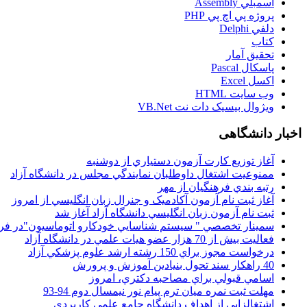
اسمبلي Assembly
پروژه پي اچ پي PHP
دلفي Delphi
کتاب
تحقيق آمار
پاسکال Pascal
اکسل Excel
وب سايت HTML
ويژوال بيسيک دات نت VB.Net
اخبار دانشگاهی
آغاز توزيع کارت آزمون دستياري از دوشنبه
ممنوعيت اشتغال داوطلبان نمايندگي مجلس در دانشگاه آزاد
رتبه بندي فرهنگيان از مهر
آغاز ثبت نام آزمون آکادميک و جنرال زبان انگليسي از امروز
ثبت نام آزمون زبان انگليسي دانشگاه آزاد آغاز شد
سمينار تخصصي " سيستم شناسايي خودکارو اتوماسيون"در فر
فعاليت بيش از 70 هزار عضو هيات علمي در دانشگاه آزاد
درخواست مجوز براي 150 رشته ارشد علوم پزشکي آزاد
40 راهکار سند تحول بنيادين آموزش و پرورش
اسامي قبولي براي مصاحبه دکتري، امروز
مهلت ثبت نمره میان ترم پیام نور نیمسال دوم 94-93
اشتغالزايي از اهداف دانشگاه جامع علمي کاربردي