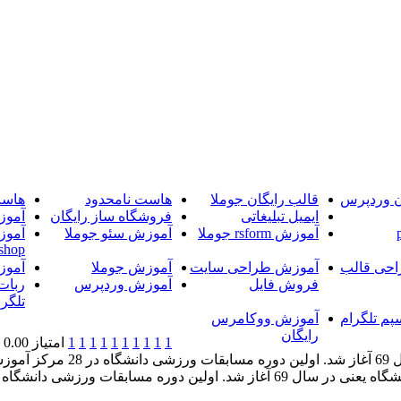
ن وردپرس
قالب رایگان جوملا
هاست نامحدود
هاست
ایمیل تبلیغاتی
فروشگاه ساز رایگان
آموز
آموزش rsform جوملا
آموزش سئو جوملا
آموز
shop
حی قالب
آموزش طراحی سایت
آموزش جوملا
آموز
فروش فایل
آموزش وردپرس
ربات
تلگرا
پم تلگرام
آموزش ووکامرس
رایگان
1
1
1
1
1
1
1
1
1
1
امتیاز 0.00 (0 رای)
فعالیت ورزشی دانشگاه یک سال