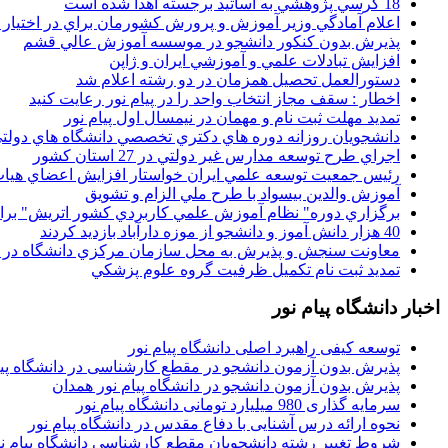
18 کرسي پژوهشي به اساتيد برجسته اهدا شده است
اعلام آمادگي وزير آموزش و پرورش کشورمان براي در اختيار
پذيرش بدون کنکور دانشجو در موسسه آموزش عالي قشم
افزايش تبادلات علمي و آموزشي ايران و ژاپن
دستورالعمل تحصیل همزمان در دو رشته اعلام شد
اخطار : سقف مجاز انتخاب واحد را در پیام نور رعایت کنید
تمدید مهلت ثبت نام و مهمان در نیمسال اول پیام نور
دانشجويان روزانه دوره هاي دكتري تخصصي دانشگاه هاي دولتي
اجراي طرح توسعه مدارس غير دولتي در 27 استان کشور
رئيس جمعيت توسعه علمي ايران خواستار افزايش اعضاي هيات
آموزش والدين بيسواد با طرح ملي الزام و تشويق
برگزاري دوره" نظام آموزش علمي كاربردي كشور اتريش" بر
40 هزار دانش آموز و دانشجو از موزه دارآباد بازديد کردند
معاونت سنجش و پذيرش به محل سازمان مرکزي دانشگاه در پو
تمديد ثبت نام تکميل ظرفيت گروه علوم پزشکي
اخبار دانشگاه پیام نور
توسعه کیفی راهبرد اصلی دانشگاه پیام نور
پذیرش بدون آزمون دانشجو در مقطع کارشناسی در دانشگاه پیا
پذیرش بدون آزمون دانشجو در دانشگاه پیام نور همدان
سرمایه گذاری 980 میلیارد تومانی دانشگاه پیام نور
نحوه ارائه درس آشنایی با دفاع مقدس در دانشگاه پیام نور
شروط تغییر رشته دانشجویان مقطع کارشناسی دانشگاه پیام ن