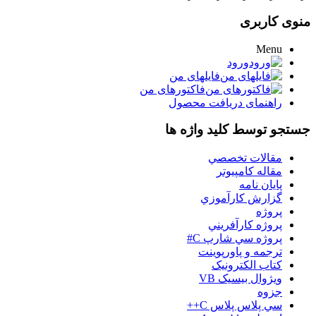
منوی کاربری
Menu
ورود
فایلهای من
فاکتورهای من
راهنمای دریافت محصول
جستجو توسط کلید واژه ها
مقالات تخصصي
مقاله کامپیوتر
پایان نامه
گزارش کارآموزي
پروژه
پروژه کارآفريني
پروژه سي شارپ C#
ترجمه و پاورپوينت
کتاب الکترونيک
ويژوال بيسيک VB
جزوه
سي پلاس پلاس C++