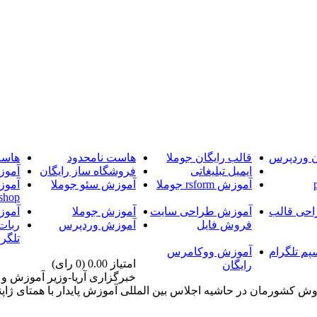
ن وردپرس
قالب رایگان جوملا
هاست نامحدود
هاست
ایمیل تبلیغاتی
فروشگاه ساز رایگان
آموز
آموزش rsform جوملا
آموزش سئو جوملا
آموز
shop
حی قالب
آموزش طراحی سایت
آموزش جوملا
آموز
فروش فایل
آموزش وردپرس
ربات
تلگرا
پم تلگرام
آموزش ووکامرس
امتیاز 0.00 (0 رای)
رایگان
خبرگزاری آریا-وزیر آموزش و 
وش کشورمان در حاشیه اجلاس بین المللی آموزش پایدار با همتای ژاپنی