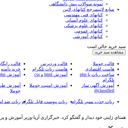
نمونه سوالات پیش دانشگاهی
منابع لاتین
مرجع کتابهای لاتین
کتابهای فنی مهندسی
کتابهای علوم انسانی
کتابهای علوم پزشکی
کتابهای عمومی
کتابهای آموزشی
سبد خرید خالی است
قالب جوملا
قالب وردپرس
قالب رایگا
هاست اقتصادی
هاست ربات تلگرام
خرید دامنه
ساخت ربات با php
آموزش html و css
آموزش php
تلگرام
آموزش آگهی ساز
آموزش امنیت جوملا
آموزش طرا
djclassified
جوملا
ربات جذب ممبر تلگرام
ربات پیوست فایل تلگرام
ربات ضد اس
همتای ژاپنی خود دیدار و گفتگو کرد. خبرگزاری آریا-وزیر آموزش و پر