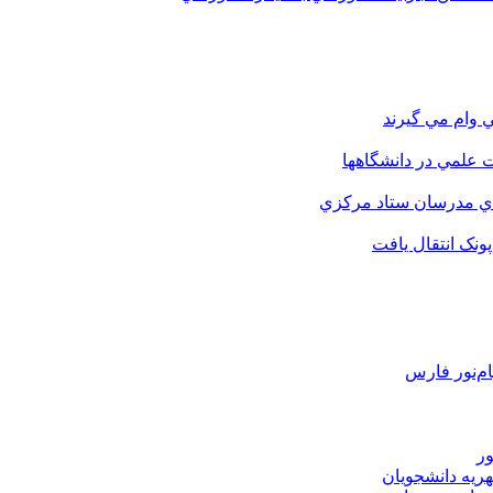
 وام مي گيرند
 علمي در دانشگاهها
اي مدرسان ستاد مرکزي
نک انتقال يافت
م‌نور فارس
ور
هریه دانشجویان