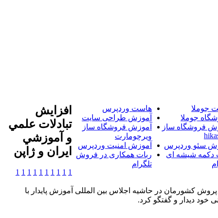
 جوملا
هاست وردپرس
افزايش
شگاه جوملا
آموزش طراحی سایت
تبادلات علمي
ش فروشگاه ساز
آموزش فروشگاه ساز
hika
و آموزشي
ویرچومارت
ش سئو وردپرس
آموزش امنیت وردپرس
ايران و ژاپن
 دکمه شیشه ای
ربات همکاری در فروش
م
تلگرام
1
1
1
1
1
1
1
1
1
1
پروش کشورمان در حاشیه اجلاس بین المللی آموزش پایدار با
 خود دیدار و گفتگو کرد.