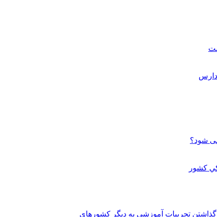
ست
می شود؟
 گذاشتن تجربيات آموزشي به ديگر کشورهاي