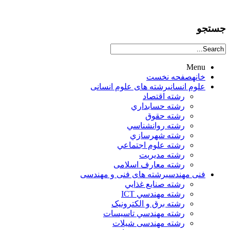
جستجو
Menu
خانه
صفحه نخست
علوم انساني
رشته های علوم انسانی
رشته اقتصاد
رشته حسابداري
رشته حقوق
رشته روانشناسي
رشته شهرسازي
رشته علوم اجتماعي
رشته مديريت
رشته معارف اسلامی
فنی مهندسی
رشته های فنی و مهندسی
رشته صنايع غذايي
رشته مهندسي ICT
رشته برق و الکترونيک
رشته مهندسي تاسيسات
رشته مهندسی شیلات