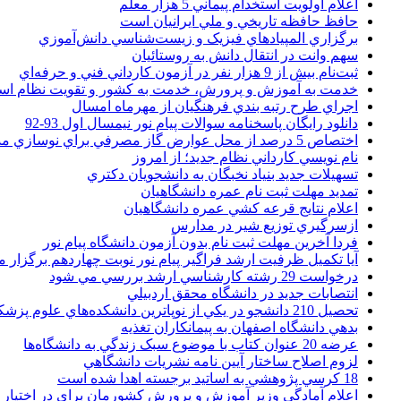
اعلام اولويت استخدام پيماني 5 هزار معلم
حافظ حافظه تاريخي و ملي ايرانيان است
برگزاري المپيادهاي فيزيک و زيست‌شناسي دانش‌آموزي
سهم وانت در انتقال دانش به روستائيان
ثبت‌نام بيش از 9 هزار نفر در آزمون کارداني فني و حرفه‌اي
خدمت به آموزش و پرورش، خدمت به کشور و تقويت نظام ا
اجراي طرح رتبه بندي فرهنگيان از مهرماه امسال
دانلود رایگان پاسخنامه سوالات پیام نور نیمسال اول 93-92
اختصاص 5 درصد از محل عوارض گاز مصرفي براي نوسازي مدارس
نام نويسي کارداني نظام جديد؛ از امروز
تسهيلات جديد بنياد نخبگان به دانشجويان دکتري
تمديد مهلت ثبت نام عمره دانشگاهيان
اعلام نتايج قرعه کشي عمره دانشگاهيان
ازسرگيري توزيع شير در مدارس
فردا آخرین مهلت ثبت نام بدون آزمون دانشگاه پیام نور
آیا تکمیل ظرفیت ارشد فراگیر پیام نور نوبت چهاردهم برگزار 
درخواست 29 رشته کارشناسي ارشد بررسي مي شود
انتصابات جديد در دانشگاه محقق اردبيلي
تحصيل 210 دانشجو در يکي از نوپاترين دانشکده‌هاي علوم پزشکي کشور
بدهي دانشگاه اصفهان به پيمانکاران تغذيه
عرضه 20 عنوان کتاب با موضوع سبک زندگي به دانشگاه‌ها
لزوم اصلاح ساختار آيين نامه نشريات دانشگاهي
18 کرسي پژوهشي به اساتيد برجسته اهدا شده است
اعلام آمادگي وزير آموزش و پرورش کشورمان براي در اختيار