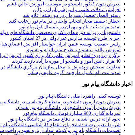
پذيرش بدون کنکور دانشجو در موسسه آموزش عالي قشم
افزايش تبادلات علمي و آموزشي ايران و ژاپن
دستورالعمل تحصیل همزمان در دو رشته اعلام شد
اخطار : سقف مجاز انتخاب واحد را در پیام نور رعایت کنید
تمدید مهلت ثبت نام و مهمان در نیمسال اول پیام نور
دانشجويان روزانه دوره هاي دكتري تخصصي دانشگاه هاي دولتي
اجراي طرح توسعه مدارس غير دولتي در 27 استان کشور
رئيس جمعيت توسعه علمي ايران خواستار افزايش اعضاي هيات
آموزش والدين بيسواد با طرح ملي الزام و تشويق
برگزاري دوره" نظام آموزش علمي كاربردي كشور اتريش" بر
40 هزار دانش آموز و دانشجو از موزه دارآباد بازديد کردند
معاونت سنجش و پذيرش به محل سازمان مرکزي دانشگاه در پو
تمديد ثبت نام تکميل ظرفيت گروه علوم پزشکي
اخبار دانشگاه پیام نور
توسعه کیفی راهبرد اصلی دانشگاه پیام نور
پذیرش بدون آزمون دانشجو در مقطع کارشناسی در دانشگاه پیا
پذیرش بدون آزمون دانشجو در دانشگاه پیام نور همدان
سرمایه گذاری 980 میلیارد تومانی دانشگاه پیام نور
نحوه ارائه درس آشنایی با دفاع مقدس در دانشگاه پیام نور
شروط تغییر رشته دانشجویان مقطع کارشناسی دانشگاه پیام ن
تصمیمات دانشگاه یام نور و کمیته امداد درباره نحوه پرداخت ش