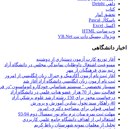
دلفي Delphi
کتاب
تحقيق آمار
پاسکال Pascal
اکسل Excel
وب سايت HTML
ويژوال بيسيک دات نت VB.Net
اخبار دانشگاهی
آغاز توزيع کارت آزمون دستياري از دوشنبه
ممنوعيت اشتغال داوطلبان نمايندگي مجلس در دانشگاه آزاد
رتبه بندي فرهنگيان از مهر
آغاز ثبت نام آزمون آکادميک و جنرال زبان انگليسي از امروز
ثبت نام آزمون زبان انگليسي دانشگاه آزاد آغاز شد
سمينار تخصصي " سيستم شناسايي خودکارو اتوماسيون"در فر
فعاليت بيش از 70 هزار عضو هيات علمي در دانشگاه آزاد
درخواست مجوز براي 150 رشته ارشد علوم پزشکي آزاد
40 راهکار سند تحول بنيادين آموزش و پرورش
اسامي قبولي براي مصاحبه دکتري، امروز
مهلت ثبت نمره میان ترم پیام نور نیمسال دوم 94-93
اشتغالزايي از اهداف دانشگاه جامع علمي کاربردي
تجليل از معلمان نمونه شهرستان رباط کريم