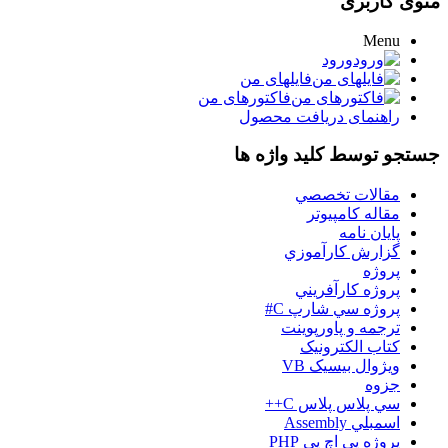
منوی کاربری
Menu
ورود
فایلهای من
فاکتورهای من
راهنمای دریافت محصول
جستجو توسط کلید واژه ها
مقالات تخصصي
مقاله کامپیوتر
پایان نامه
گزارش کارآموزي
پروژه
پروژه کارآفريني
پروژه سي شارپ C#
ترجمه و پاورپوينت
کتاب الکترونيک
ويژوال بيسيک VB
جزوه
سي پلاس پلاس C++
اسمبلي Assembly
پروژه پي اچ پي PHP