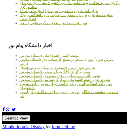
برگزاري دوره" نظام آموزش علمي كاربردي كشور اتريش" براي مدرسان
ستاد مرکزي
40 هزار دانش آموز و دانشجو از موزه دارآباد بازديد کردند
معاونت سنجش و پذيرش به محل سازمان مرکزي دانشگاه در پونک
انتقال يافت
تمديد ثبت نام تکميل ظرفيت گروه علوم پزشکي
اخبار دانشگاه پیام نور
توسعه کیفی راهبرد اصلی دانشگاه پیام نور
پذیرش بدون آزمون دانشجو در مقطع کارشناسی در دانشگاه پیام‌نور
فارس
پذیرش بدون آزمون دانشجو در دانشگاه پیام نور همدان
سرمایه گذاری 980 میلیارد تومانی دانشگاه پیام نور
نحوه ارائه درس آشنایی با دفاع مقدس در دانشگاه پیام نور
شروط تغییر رشته دانشجویان مقطع کارشناسی دانشگاه پیام نور
تصمیمات دانشگاه یام نور و کمیته امداد درباره نحوه پرداخت شهریه
دانشجویان
کسب رتبه ششم دانشگاه پیام نور ایران در میان دانشگاه‌های از راه دور
دنیا
Desktop View
Mobile Joomla Display
by
JoomlaShine