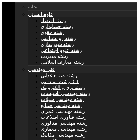
خانه
علوم انساني
رشته اقتصاد
رشته حسابداري
رشته حقوق
رشته روانشناسي
رشته شهرسازي
رشته علوم اجتماعي
رشته مديريت
رشته معارف اسلامی
فنی مهندسی
رشته صنايع غذايي
رشته مهندسي ICT
رشته برق و الکترونيک
رشته مهندسي تاسيسات
رشته مهندسی شیلات
رشته مهندسی صنایع
رشته مهندسی عمران
رشته فناوری اطلاعات
رشته مهندسي متالوژي
رشته مهندسی معماری
رشته مهندسی مکانیک