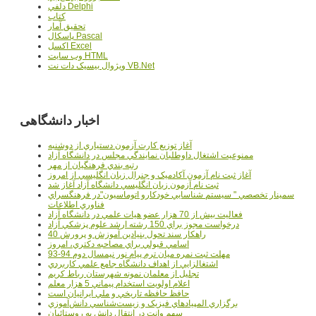
دلفي Delphi
کتاب
تحقيق آمار
پاسکال Pascal
اکسل Excel
وب سايت HTML
ويژوال بيسيک دات نت VB.Net
اخبار دانشگاهی
آغاز توزيع کارت آزمون دستياري از دوشنبه
ممنوعيت اشتغال داوطلبان نمايندگي مجلس در دانشگاه آزاد
رتبه بندي فرهنگيان از مهر
آغاز ثبت نام آزمون آکادميک و جنرال زبان انگليسي از امروز
ثبت نام آزمون زبان انگليسي دانشگاه آزاد آغاز شد
سمينار تخصصي " سيستم شناسايي خودکارو اتوماسيون"در فرهنگسراي
فناوري اطلاعات
فعاليت بيش از 70 هزار عضو هيات علمي در دانشگاه آزاد
درخواست مجوز براي 150 رشته ارشد علوم پزشکي آزاد
40 راهکار سند تحول بنيادين آموزش و پرورش
اسامي قبولي براي مصاحبه دکتري، امروز
مهلت ثبت نمره میان ترم پیام نور نیمسال دوم 94-93
اشتغالزايي از اهداف دانشگاه جامع علمي کاربردي
تجليل از معلمان نمونه شهرستان رباط کريم
اعلام اولويت استخدام پيماني 5 هزار معلم
حافظ حافظه تاريخي و ملي ايرانيان است
برگزاري المپيادهاي فيزيک و زيست‌شناسي دانش‌آموزي
سهم وانت در انتقال دانش به روستائيان