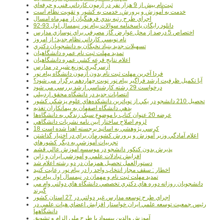
ثبت‌نام بيش از 9 هزار نفر در آزمون کارداني فني و حرفه‌اي
خدمت به آموزش و پرورش، خدمت به کشور و تقويت نظام است
اجراي طرح رتبه بندي فرهنگيان از مهرماه امسال
دانلود رایگان پاسخنامه سوالات پیام نور نیمسال اول 93-92
اختصاص 5 درصد از محل عوارض گاز مصرفي براي نوسازي مدارس
نام نويسي کارداني نظام جديد؛ از امروز
تسهيلات جديد بنياد نخبگان به دانشجويان دکتري
تمديد مهلت ثبت نام عمره دانشگاهيان
اعلام نتايج قرعه کشي عمره دانشگاهيان
ازسرگيري توزيع شير در مدارس
فردا آخرین مهلت ثبت نام بدون آزمون دانشگاه پیام نور
آیا تکمیل ظرفیت ارشد فراگیر پیام نور نوبت چهاردهم برگزار می شود؟
درخواست 29 رشته کارشناسي ارشد بررسي مي شود
انتصابات جديد در دانشگاه محقق اردبيلي
تحصيل 210 دانشجو در يکي از نوپاترين دانشکده‌هاي علوم پزشکي کشور
بدهي دانشگاه اصفهان به پيمانکاران تغذيه
عرضه 20 عنوان کتاب با موضوع سبک زندگي به دانشگاه‌ها
لزوم اصلاح ساختار آيين نامه نشريات دانشگاهي
18 کرسي پژوهشي به اساتيد برجسته اهدا شده است
اعلام آمادگي وزير آموزش و پرورش کشورمان براي در اختيار گذاشتن
تجربيات آموزشي به ديگر کشورهاي
پذيرش بدون کنکور دانشجو در موسسه آموزش عالي قشم
افزايش تبادلات علمي و آموزشي ايران و ژاپن
دستورالعمل تحصیل همزمان در دو رشته اعلام شد
اخطار : سقف مجاز انتخاب واحد را در پیام نور رعایت کنید
تمدید مهلت ثبت نام و مهمان در نیمسال اول پیام نور
دانشجويان روزانه دوره هاي دكتري تخصصي دانشگاه هاي دولتي وام مي
گيرند
اجراي طرح توسعه مدارس غير دولتي در 27 استان کشور
رئيس جمعيت توسعه علمي ايران خواستار افزايش اعضاي هيات علمي در
دانشگاهها
آموزش والدين بيسواد با طرح ملي الزام و تشويق