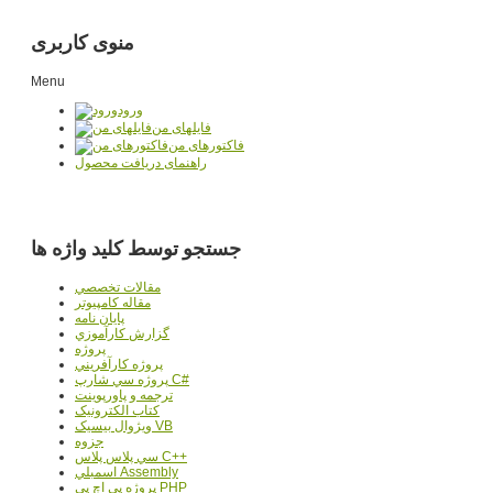
منوی کاربری
Menu
ورود
فایلهای من
فاکتورهای من
راهنمای دریافت محصول
جستجو توسط کلید واژه ها
مقالات تخصصي
مقاله کامپیوتر
پایان نامه
گزارش کارآموزي
پروژه
پروژه کارآفريني
پروژه سي شارپ C#
ترجمه و پاورپوينت
کتاب الکترونيک
ويژوال بيسيک VB
جزوه
سي پلاس پلاس C++
اسمبلي Assembly
پروژه پي اچ پي PHP