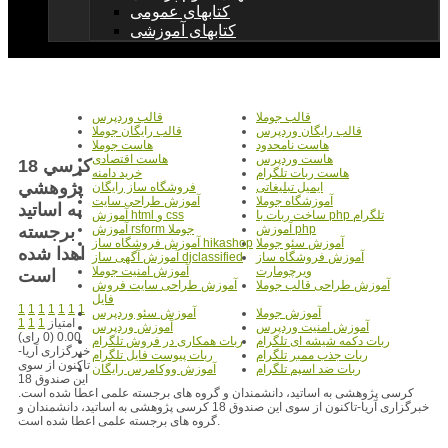
کتابهای عمومی
کتابهای آموزشی
قالب جوملا
قالب وردپرس
قالب رایگان وردپرس
قالب رایگان جوملا
هاست نامحدود
هاست جوملا
هاست وردپرس
هاست اقتصادی
18 کرسي
هاست ربات تلگرام
خرید دامنه
پژوهشي
ایمیل تبلیغاتی
فروشگاه ساز رایگان
آموزشگاه جوملا
آموزش طراحی سایت
به اساتيد
ساخت ربات با php تلگرام
آموزش html و css
برجسته
آموزش php
آموزش rsform جوملا
آموزش سئو جوملا
آموزش فروشگاه ساز hikashop
اهدا شده
آموزش فروشگاه ساز
آموزش آگهی ساز djclassified
ویرچومارت
آموزش امنیت جوملا
است
آموزش طراحی قالب جوملا
آموزش طراحی سایت فروش
فایل
1
1
1
1
1
1
1
آموزش جوملا
آموزش سئو وردپرس
امتیاز
1
1
1
آموزش امنیت وردپرس
آموزش وردپرس
0.00 (0 رای)
ربات دکمه شیشه ای تلگرام
ربات همکاری در فروش تلگرام
خبرگزاری آریا-
ربات جذب ممبر تلگرام
ربات پیوست فایل تلگرام
تاکنون از سوی
ربات ضد اسپم تلگرام
آموزش ووکامرس رایگان
این صندوق 18
کرسی پژوهشی به اساتید، دانشمندان و گروه های برجسته علمی اعطا شده است.
خبرگزاری آریا-تاکنون از سوی این صندوق 18 کرسی پژوهشی به اساتید، دانشمندان و
گروه های برجسته علمی اعطا شده است.