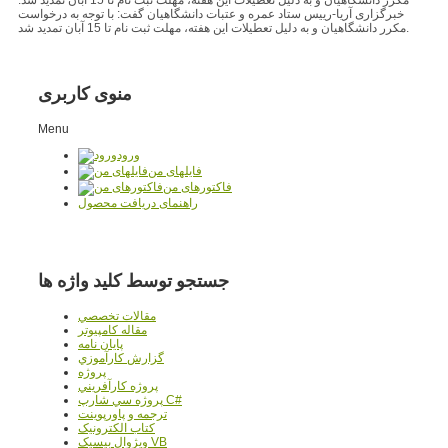
خبرگزاری آریا-رییس ستاد عمره و عتبات دانشگاهیان گفت: با توجه به درخواست
مکرر دانشگاهیان و به دلیل تعطیلات این هفته، مهلت ثبت نام تا 15 آبان تمدید شد.
منوی کاربری
Menu
ورود
فایلهای من
فاکتورهای من
راهنمای دریافت محصول
جستجو توسط کلید واژه ها
مقالات تخصصي
مقاله کامپیوتر
پایان نامه
گزارش کارآموزي
پروژه
پروژه کارآفريني
پروژه سي شارپ C#
ترجمه و پاورپوينت
کتاب الکترونيک
ويژوال بيسيک VB