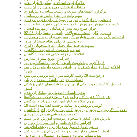
اعلام اولويت استخدام پيماني 5 هزار معلم
حافظ حافظه تاريخي و ملي ايرانيان است
برگزاري المپيادهاي فيزيک و زيست‌شناسي دانش‌آموزي
سهم وانت در انتقال دانش به روستائيان
ثبت‌نام بيش از 9 هزار نفر در آزمون کارداني فني و حرفه‌اي
خدمت به آموزش و پرورش، خدمت به کشور و تقويت نظام است
اجراي طرح رتبه بندي فرهنگيان از مهرماه امسال
دانلود رایگان پاسخنامه سوالات پیام نور نیمسال اول 93-92
اختصاص 5 درصد از محل عوارض گاز مصرفي براي نوسازي مدارس
نام نويسي کارداني نظام جديد؛ از امروز
تسهيلات جديد بنياد نخبگان به دانشجويان دکتري
تمديد مهلت ثبت نام عمره دانشگاهيان
اعلام نتايج قرعه کشي عمره دانشگاهيان
ازسرگيري توزيع شير در مدارس
فردا آخرین مهلت ثبت نام بدون آزمون دانشگاه پیام نور
آیا تکمیل ظرفیت ارشد فراگیر پیام نور نوبت چهاردهم برگزار می
شود؟
درخواست 29 رشته کارشناسي ارشد بررسي مي شود
انتصابات جديد در دانشگاه محقق اردبيلي
تحصيل 210 دانشجو در يکي از نوپاترين دانشکده‌هاي علوم پزشکي
کشور
بدهي دانشگاه اصفهان به پيمانکاران تغذيه
عرضه 20 عنوان کتاب با موضوع سبک زندگي به دانشگاه‌ها
لزوم اصلاح ساختار آيين نامه نشريات دانشگاهي
18 کرسي پژوهشي به اساتيد برجسته اهدا شده است
اعلام آمادگي وزير آموزش و پرورش کشورمان براي در اختيار گذاشتن
تجربيات آموزشي به ديگر کشورهاي
پذيرش بدون کنکور دانشجو در موسسه آموزش عالي قشم
افزايش تبادلات علمي و آموزشي ايران و ژاپن
دستورالعمل تحصیل همزمان در دو رشته اعلام شد
اخطار : سقف مجاز انتخاب واحد را در پیام نور رعایت کنید
تمدید مهلت ثبت نام و مهمان در نیمسال اول پیام نور