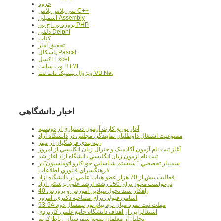
جزوه
سي پلاس پلاس C++
اسمبلي Assembly
پروژه پي اچ پي PHP
دلفي Delphi
کتاب
تحقيق آمار
پاسکال Pascal
اکسل Excel
وب سايت HTML
ويژوال بيسيک دات نت VB.Net
اخبار دانشگاهی
آغاز توزيع کارت آزمون دستياري از دوشنبه
ممنوعيت اشتغال داوطلبان نمايندگي مجلس در دانشگاه آزاد
رتبه بندي فرهنگيان از مهر
آغاز ثبت نام آزمون آکادميک و جنرال زبان انگليسي از امروز
ثبت نام آزمون زبان انگليسي دانشگاه آزاد آغاز شد
سمينار تخصصي " سيستم شناسايي خودکارو اتوماسيون"در
فرهنگسراي فناوري اطلاعات
فعاليت بيش از 70 هزار عضو هيات علمي در دانشگاه آزاد
درخواست مجوز براي 150 رشته ارشد علوم پزشکي آزاد
40 راهکار سند تحول بنيادين آموزش و پرورش
اسامي قبولي براي مصاحبه دکتري، امروز
مهلت ثبت نمره میان ترم پیام نور نیمسال دوم 94-93
اشتغالزايي از اهداف دانشگاه جامع علمي کاربردي
تجليل از معلمان نمونه شهرستان رباط کريم