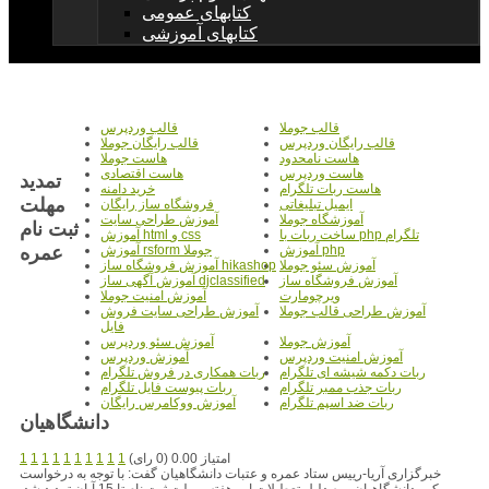
کتابهای عمومی
کتابهای آموزشی
قالب جوملا
قالب وردپرس
قالب رایگان وردپرس
قالب رایگان جوملا
هاست نامحدود
هاست جوملا
هاست وردپرس
هاست اقتصادی
تمديد
هاست ربات تلگرام
خرید دامنه
مهلت
ایمیل تبلیغاتی
فروشگاه ساز رایگان
آموزشگاه جوملا
آموزش طراحی سایت
ثبت نام
ساخت ربات با php تلگرام
آموزش html و css
عمره
آموزش php
آموزش rsform جوملا
آموزش سئو جوملا
آموزش فروشگاه ساز hikashop
آموزش فروشگاه ساز
آموزش آگهی ساز djclassified
ویرچومارت
آموزش امنیت جوملا
آموزش طراحی قالب جوملا
آموزش طراحی سایت فروش
فایل
آموزش جوملا
آموزش سئو وردپرس
آموزش امنیت وردپرس
آموزش وردپرس
ربات دکمه شیشه ای تلگرام
ربات همکاری در فروش تلگرام
ربات جذب ممبر تلگرام
ربات پیوست فایل تلگرام
ربات ضد اسپم تلگرام
آموزش ووکامرس رایگان
دانشگاهيان
امتیاز 0.00 (0 رای)
1
1
1
1
1
1
1
1
1
1
خبرگزاری آریا-رییس ستاد عمره و عتبات دانشگاهیان گفت: با توجه به درخواست
مکرر دانشگاهیان و به دلیل تعطیلات این هفته، مهلت ثبت نام تا 15 آبان تمدید شد.