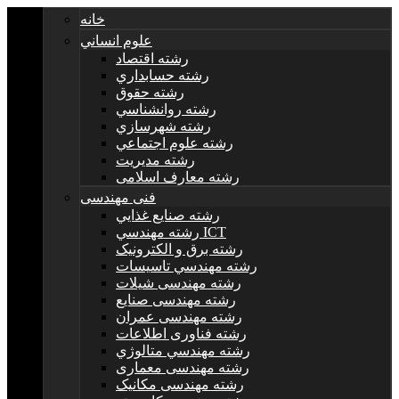
خانه
علوم انساني
رشته اقتصاد
رشته حسابداري
رشته حقوق
رشته روانشناسي
رشته شهرسازي
رشته علوم اجتماعي
رشته مديريت
رشته معارف اسلامی
فنی مهندسی
رشته صنايع غذايي
رشته مهندسي ICT
رشته برق و الکترونيک
رشته مهندسي تاسيسات
رشته مهندسی شیلات
رشته مهندسی صنایع
رشته مهندسی عمران
رشته فناوری اطلاعات
رشته مهندسي متالوژي
رشته مهندسی معماری
رشته مهندسی مکانیک