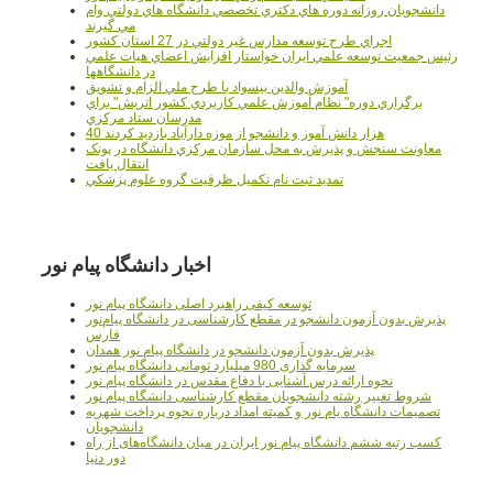
دانشجويان روزانه دوره هاي دكتري تخصصي دانشگاه هاي دولتي وام
مي گيرند
اجراي طرح توسعه مدارس غير دولتي در 27 استان کشور
رئيس جمعيت توسعه علمي ايران خواستار افزايش اعضاي هيات علمي
در دانشگاهها
آموزش والدين بيسواد با طرح ملي الزام و تشويق
برگزاري دوره" نظام آموزش علمي كاربردي كشور اتريش" براي
مدرسان ستاد مرکزي
40 هزار دانش آموز و دانشجو از موزه دارآباد بازديد کردند
معاونت سنجش و پذيرش به محل سازمان مرکزي دانشگاه در پونک
انتقال يافت
تمديد ثبت نام تکميل ظرفيت گروه علوم پزشکي
اخبار دانشگاه پیام نور
توسعه کیفی راهبرد اصلی دانشگاه پیام نور
پذیرش بدون آزمون دانشجو در مقطع کارشناسی در دانشگاه پیام‌نور
فارس
پذیرش بدون آزمون دانشجو در دانشگاه پیام نور همدان
سرمایه گذاری 980 میلیارد تومانی دانشگاه پیام نور
نحوه ارائه درس آشنایی با دفاع مقدس در دانشگاه پیام نور
شروط تغییر رشته دانشجویان مقطع کارشناسی دانشگاه پیام نور
تصمیمات دانشگاه یام نور و کمیته امداد درباره نحوه پرداخت شهریه
دانشجویان
کسب رتبه ششم دانشگاه پیام نور ایران در میان دانشگاه‌های از راه
دور دنیا