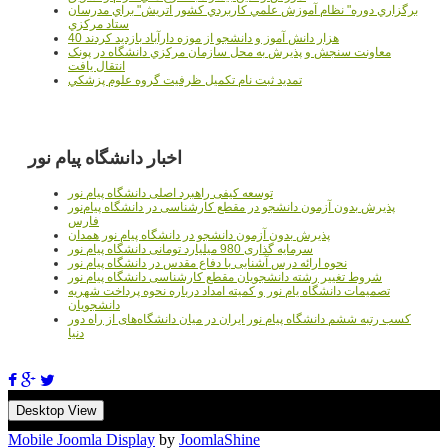
برگزاري دوره" نظام آموزش علمي كاربردي كشور اتريش" براي مدرسان
ستاد مرکزي
40 هزار دانش آموز و دانشجو از موزه دارآباد بازديد کردند
معاونت سنجش و پذيرش به محل سازمان مرکزي دانشگاه در پونک
انتقال يافت
تمديد ثبت نام تکميل ظرفيت گروه علوم پزشکي
اخبار دانشگاه پیام نور
توسعه کیفی راهبرد اصلی دانشگاه پیام نور
پذیرش بدون آزمون دانشجو در مقطع کارشناسی در دانشگاه پیام‌نور
فارس
پذیرش بدون آزمون دانشجو در دانشگاه پیام نور همدان
سرمایه گذاری 980 میلیارد تومانی دانشگاه پیام نور
نحوه ارائه درس آشنایی با دفاع مقدس در دانشگاه پیام نور
شروط تغییر رشته دانشجویان مقطع کارشناسی دانشگاه پیام نور
تصمیمات دانشگاه یام نور و کمیته امداد درباره نحوه پرداخت شهریه
دانشجویان
کسب رتبه ششم دانشگاه پیام نور ایران در میان دانشگاه‌های از راه دور
دنیا
Desktop View
Mobile Joomla Display
by
JoomlaShine