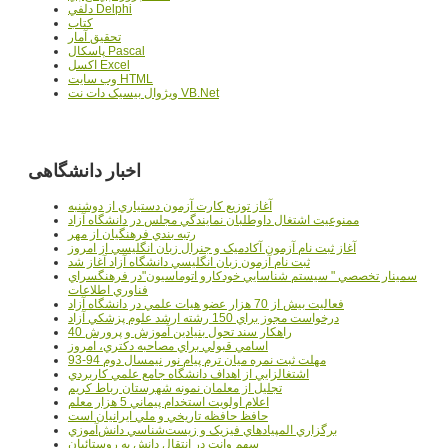
دلفي Delphi
کتاب
تحقيق آمار
پاسکال Pascal
اکسل Excel
وب سايت HTML
ويژوال بيسيک دات نت VB.Net
اخبار دانشگاهی
آغاز توزيع کارت آزمون دستياري از دوشنبه
ممنوعيت اشتغال داوطلبان نمايندگي مجلس در دانشگاه آزاد
رتبه بندي فرهنگيان از مهر
آغاز ثبت نام آزمون آکادميک و جنرال زبان انگليسي از امروز
ثبت نام آزمون زبان انگليسي دانشگاه آزاد آغاز شد
سمينار تخصصي " سيستم شناسايي خودکارو اتوماسيون"در فرهنگسراي
فناوري اطلاعات
فعاليت بيش از 70 هزار عضو هيات علمي در دانشگاه آزاد
درخواست مجوز براي 150 رشته ارشد علوم پزشکي آزاد
40 راهکار سند تحول بنيادين آموزش و پرورش
اسامي قبولي براي مصاحبه دکتري، امروز
مهلت ثبت نمره میان ترم پیام نور نیمسال دوم 94-93
اشتغالزايي از اهداف دانشگاه جامع علمي کاربردي
تجليل از معلمان نمونه شهرستان رباط کريم
اعلام اولويت استخدام پيماني 5 هزار معلم
حافظ حافظه تاريخي و ملي ايرانيان است
برگزاري المپيادهاي فيزيک و زيست‌شناسي دانش‌آموزي
سهم وانت در انتقال دانش به روستائيان