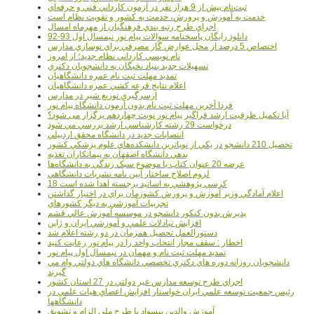
ثبت‌نام بيش از 9 هزار نفر در آزمون کارداني فني و حرفه‌اي
خدمت به آموزش و پرورش، خدمت به کشور و تقويت نظام است
اجراي طرح رتبه بندي فرهنگيان از مهرماه امسال
دانلود رایگان پاسخنامه سوالات پیام نور نیمسال اول 93-92
اختصاص 5 درصد از محل عوارض گاز مصرفي براي نوسازي مدارس
نام نويسي کارداني نظام جديد؛ از امروز
تسهيلات جديد بنياد نخبگان به دانشجويان دکتري
تمديد مهلت ثبت نام عمره دانشگاهيان
اعلام نتايج قرعه کشي عمره دانشگاهيان
ازسرگيري توزيع شير در مدارس
فردا آخرین مهلت ثبت نام بدون آزمون دانشگاه پیام نور
آیا تکمیل ظرفیت ارشد فراگیر پیام نور نوبت چهاردهم برگزار می شود؟
درخواست 29 رشته کارشناسي ارشد بررسي مي شود
انتصابات جديد در دانشگاه محقق اردبيلي
تحصيل 210 دانشجو در يکي از نوپاترين دانشکده‌هاي علوم پزشکي کشور
بدهي دانشگاه اصفهان به پيمانکاران تغذيه
عرضه 20 عنوان کتاب با موضوع سبک زندگي به دانشگاه‌ها
لزوم اصلاح ساختار آيين نامه نشريات دانشگاهي
18 کرسي پژوهشي به اساتيد برجسته اهدا شده است
اعلام آمادگي وزير آموزش و پرورش کشورمان براي در اختيار گذاشتن
تجربيات آموزشي به ديگر کشورهاي
پذيرش بدون کنکور دانشجو در موسسه آموزش عالي قشم
افزايش تبادلات علمي و آموزشي ايران و ژاپن
دستورالعمل تحصیل همزمان در دو رشته اعلام شد
اخطار : سقف مجاز انتخاب واحد را در پیام نور رعایت کنید
تمدید مهلت ثبت نام و مهمان در نیمسال اول پیام نور
دانشجويان روزانه دوره هاي دكتري تخصصي دانشگاه هاي دولتي وام مي
گيرند
اجراي طرح توسعه مدارس غير دولتي در 27 استان کشور
رئيس جمعيت توسعه علمي ايران خواستار افزايش اعضاي هيات علمي در
دانشگاهها
آموزش والدين بيسواد با طرح ملي الزام و تشويق