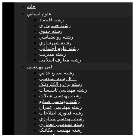
خانه
علوم انساني
رشته اقتصاد
رشته حسابداري
رشته حقوق
رشته روانشناسي
رشته شهرسازي
رشته علوم اجتماعي
رشته مديريت
رشته معارف اسلامی
فنی مهندسی
رشته صنايع غذايي
رشته مهندسي ICT
رشته برق و الکترونيک
رشته مهندسي تاسيسات
رشته مهندسی شیلات
رشته مهندسی صنایع
رشته مهندسی عمران
رشته فناوری اطلاعات
رشته مهندسي متالوژي
رشته مهندسی معماری
رشته مهندسی مکانیک