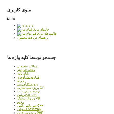
منوی کاربری
Menu
ورود
فایلهای من
فاکتورهای من
راهنمای دریافت محصول
جستجو توسط کلید واژه ها
مقالات تخصصي
مقاله کامپیوتر
پایان نامه
گزارش کارآموزي
پروژه
پروژه کارآفريني
پروژه سي شارپ C#
ترجمه و پاورپوينت
کتاب الکترونيک
ويژوال بيسيک VB
جزوه
سي پلاس پلاس C++
اسمبلي Assembly
پروژه پي اچ پي PHP