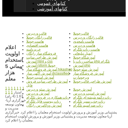
کتابهای عمومی
کتابهای آموزشی
قالب جوملا
قالب وردپرس
قالب رایگان وردپرس
قالب رایگان جوملا
هاست نامحدود
هاست جوملا
هاست وردپرس
هاست اقتصادی
اعلام
هاست ربات تلگرام
خرید دامنه
اولويت
ایمیل تبلیغاتی
فروشگاه ساز رایگان
آموزشگاه جوملا
آموزش طراحی سایت
استخدام
ساخت ربات با php تلگرام
آموزش html و css
پيماني 5
آموزش php
آموزش rsform جوملا
آموزش سئو جوملا
آموزش فروشگاه ساز hikashop
هزار
آموزش فروشگاه ساز
آموزش آگهی ساز djclassified
ویرچومارت
آموزش امنیت جوملا
معلم
آموزش طراحی قالب جوملا
آموزش طراحی سایت فروش
فایل
1
1
1
1
1
1
1
آموزش جوملا
آموزش سئو وردپرس
امتیاز
1
1
1
آموزش امنیت وردپرس
آموزش وردپرس
1.63 (4 رای)
ربات دکمه شیشه ای تلگرام
ربات همکاری در فروش تلگرام
خبرگزاری آریا-
ربات جذب ممبر تلگرام
ربات پیوست فایل تلگرام
معاون توسعه
ربات ضد اسپم تلگرام
آموزش ووکامرس رایگان
مدیریت و
پشتیبانی وزیر آموزش و پرورش اولویت استخدام معلمان را اعلام کرد. خبرگزاری
آریا-معاون توسعه مدیریت و پشتیبانی وزیر آموزش و پرورش اولویت استخدام
معلمان را اعلام کرد.