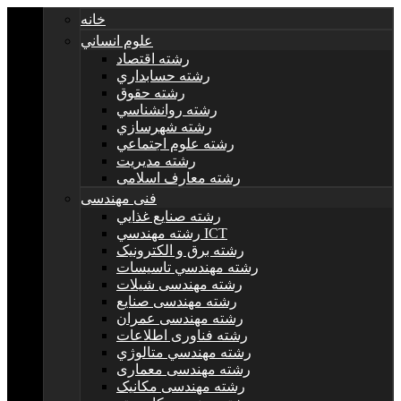
خانه
علوم انساني
رشته اقتصاد
رشته حسابداري
رشته حقوق
رشته روانشناسي
رشته شهرسازي
رشته علوم اجتماعي
رشته مديريت
رشته معارف اسلامی
فنی مهندسی
رشته صنايع غذايي
رشته مهندسي ICT
رشته برق و الکترونيک
رشته مهندسي تاسيسات
رشته مهندسی شیلات
رشته مهندسی صنایع
رشته مهندسی عمران
رشته فناوری اطلاعات
رشته مهندسي متالوژي
رشته مهندسی معماری
رشته مهندسی مکانیک