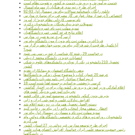
خدمت به آموزش و پرورش، خدمت به کشور و تقويت نظام است
اجراي طرح رتبه بندي فرهنگيان از مهرماه امسال
دانلود رایگان پاسخنامه سوالات پیام نور نیمسال اول 93-92
اختصاص 5 درصد از محل عوارض گاز مصرفي براي نوسازي مدارس
نام نويسي کارداني نظام جديد؛ از امروز
تسهيلات جديد بنياد نخبگان به دانشجويان دکتري
تمديد مهلت ثبت نام عمره دانشگاهيان
اعلام نتايج قرعه کشي عمره دانشگاهيان
ازسرگيري توزيع شير در مدارس
فردا آخرین مهلت ثبت نام بدون آزمون دانشگاه پیام نور
آیا تکمیل ظرفیت ارشد فراگیر پیام نور نوبت چهاردهم برگزار می
شود؟
درخواست 29 رشته کارشناسي ارشد بررسي مي شود
انتصابات جديد در دانشگاه محقق اردبيلي
تحصيل 210 دانشجو در يکي از نوپاترين دانشکده‌هاي علوم پزشکي
کشور
بدهي دانشگاه اصفهان به پيمانکاران تغذيه
عرضه 20 عنوان کتاب با موضوع سبک زندگي به دانشگاه‌ها
لزوم اصلاح ساختار آيين نامه نشريات دانشگاهي
18 کرسي پژوهشي به اساتيد برجسته اهدا شده است
اعلام آمادگي وزير آموزش و پرورش کشورمان براي در اختيار گذاشتن
تجربيات آموزشي به ديگر کشورهاي
پذيرش بدون کنکور دانشجو در موسسه آموزش عالي قشم
افزايش تبادلات علمي و آموزشي ايران و ژاپن
دستورالعمل تحصیل همزمان در دو رشته اعلام شد
اخطار : سقف مجاز انتخاب واحد را در پیام نور رعایت کنید
تمدید مهلت ثبت نام و مهمان در نیمسال اول پیام نور
دانشجويان روزانه دوره هاي دكتري تخصصي دانشگاه هاي دولتي وام
مي گيرند
اجراي طرح توسعه مدارس غير دولتي در 27 استان کشور
رئيس جمعيت توسعه علمي ايران خواستار افزايش اعضاي هيات علمي
در دانشگاهها