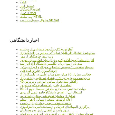
کتاب
تحقيق آمار
پاسکال Pascal
اکسل Excel
وب سايت HTML
ويژوال بيسيک دات نت VB.Net
اخبار دانشگاهی
آغاز توزيع کارت آزمون دستياري از دوشنبه
ممنوعيت اشتغال داوطلبان نمايندگي مجلس در دانشگاه آزاد
رتبه بندي فرهنگيان از مهر
آغاز ثبت نام آزمون آکادميک و جنرال زبان انگليسي از امروز
ثبت نام آزمون زبان انگليسي دانشگاه آزاد آغاز شد
سمينار تخصصي " سيستم شناسايي خودکارو اتوماسيون"در
فرهنگسراي فناوري اطلاعات
فعاليت بيش از 70 هزار عضو هيات علمي در دانشگاه آزاد
درخواست مجوز براي 150 رشته ارشد علوم پزشکي آزاد
40 راهکار سند تحول بنيادين آموزش و پرورش
اسامي قبولي براي مصاحبه دکتري، امروز
مهلت ثبت نمره میان ترم پیام نور نیمسال دوم 94-93
اشتغالزايي از اهداف دانشگاه جامع علمي کاربردي
تجليل از معلمان نمونه شهرستان رباط کريم
اعلام اولويت استخدام پيماني 5 هزار معلم
حافظ حافظه تاريخي و ملي ايرانيان است
برگزاري المپيادهاي فيزيک و زيست‌شناسي دانش‌آموزي
سهم وانت در انتقال دانش به روستائيان
ثبت‌نام بيش از 9 هزار نفر در آزمون کارداني فني و حرفه‌اي