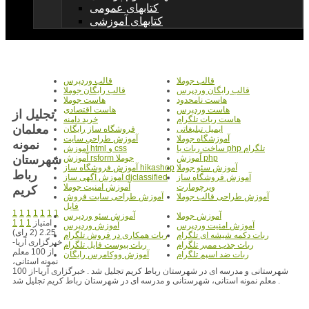
کتابهای عمومی
کتابهای آموزشی
قالب جوملا
قالب وردپرس
قالب رایگان وردپرس
قالب رایگان جوملا
هاست نامحدود
هاست جوملا
هاست وردپرس
هاست اقتصادی
تجليل از
هاست ربات تلگرام
خرید دامنه
معلمان
ایمیل تبلیغاتی
فروشگاه ساز رایگان
آموزشگاه جوملا
آموزش طراحی سایت
نمونه
ساخت ربات با php تلگرام
آموزش html و css
شهرستان
آموزش php
آموزش rsform جوملا
آموزش سئو جوملا
آموزش فروشگاه ساز hikashop
رباط
آموزش فروشگاه ساز
آموزش آگهی ساز djclassified
ویرچومارت
آموزش امنیت جوملا
کريم
آموزش طراحی قالب جوملا
آموزش طراحی سایت فروش
فایل
1
1
1
1
1
1
1
آموزش جوملا
آموزش سئو وردپرس
امتیاز
1
1
1
آموزش امنیت وردپرس
آموزش وردپرس
2.25 (2 رای)
ربات دکمه شیشه ای تلگرام
ربات همکاری در فروش تلگرام
خبرگزاری آریا-
ربات جذب ممبر تلگرام
ربات پیوست فایل تلگرام
از 100 معلم
ربات ضد اسپم تلگرام
آموزش ووکامرس رایگان
نمونه استانی،
شهرستانی و مدرسه ای در شهرستان رباط کریم تجلیل شد . خبرگزاری آریا-از 100
معلم نمونه استانی، شهرستانی و مدرسه ای در شهرستان رباط کریم تجلیل شد .