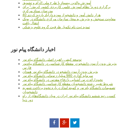
آموزش والدين بيسواد با طرح ملي الزام و تشويق
برگزاري دوره" نظام آموزش علمي كاربردي كشور اتريش" براي
مدرسان ستاد مرکزي
40 هزار دانش آموز و دانشجو از موزه دارآباد بازديد کردند
معاونت سنجش و پذيرش به محل سازمان مرکزي دانشگاه در پونک
انتقال يافت
تمديد ثبت نام تکميل ظرفيت گروه علوم پزشکي
اخبار دانشگاه پیام نور
توسعه کیفی راهبرد اصلی دانشگاه پیام نور
پذیرش بدون آزمون دانشجو در مقطع کارشناسی در دانشگاه پیام‌نور
فارس
پذیرش بدون آزمون دانشجو در دانشگاه پیام نور همدان
سرمایه گذاری 980 میلیارد تومانی دانشگاه پیام نور
نحوه ارائه درس آشنایی با دفاع مقدس در دانشگاه پیام نور
شروط تغییر رشته دانشجویان مقطع کارشناسی دانشگاه پیام نور
تصمیمات دانشگاه یام نور و کمیته امداد درباره نحوه پرداخت شهریه
دانشجویان
کسب رتبه ششم دانشگاه پیام نور ایران در میان دانشگاه‌های از راه
دور دنیا