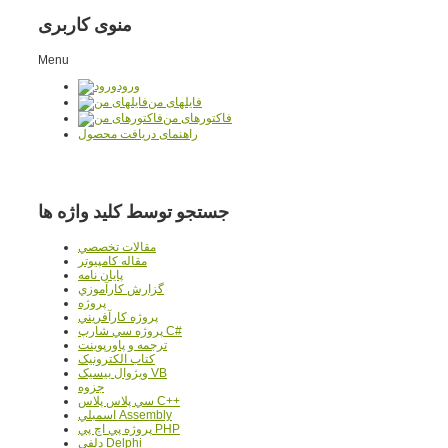
منوی کاربری
Menu
ورود
فایلهای من
فاکتورهای من
راهنمای دریافت محصول
جستجو توسط کلید واژه ها
مقالات تخصصي
مقاله کامپیوتر
پایان نامه
گزارش کارآموزي
پروژه
پروژه کارآفريني
پروژه سي شارپ C#
ترجمه و پاورپوينت
کتاب الکترونيک
ويژوال بيسيک VB
جزوه
سي پلاس پلاس C++
اسمبلي Assembly
پروژه پي اچ پي PHP
دلفي Delphi