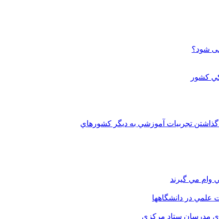
می شود؟
 گذاشتن تجربيات آموزشي به ديگر کشورهاي
 وام مي گيرند
 علمي در دانشگاهها
اي مدرسان ستاد مرکزي