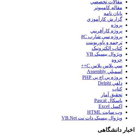
مقالات تخصصي
مقاله کامپیوتر
پایان نامه
گزارش کارآموزي
پروژه
پروژه کارآفريني
پروژه سي شارپ C#
ترجمه و پاورپوينت
کتاب الکترونيک
ويژوال بيسيک VB
جزوه
سي پلاس پلاس C++
اسمبلي Assembly
پروژه پي اچ پي PHP
دلفي Delphi
کتاب
تحقيق آمار
پاسکال Pascal
اکسل Excel
وب سايت HTML
ويژوال بيسيک دات نت VB.Net
اخبار دانشگاهی