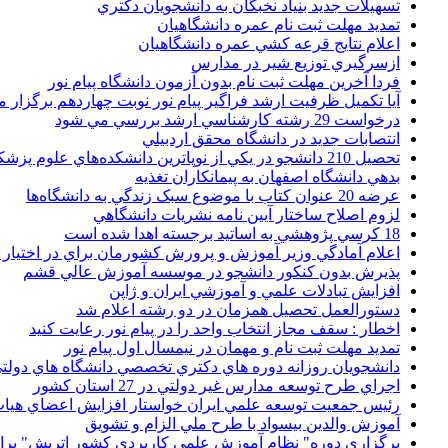
تسهيلات جديد بنياد نخبگان به دانشجويان دکتري
تمديد مهلت ثبت نام عمره دانشگاهيان
اعلام نتايج قرعه کشي عمره دانشگاهيان
ازسرگيري توزيع شير در مدارس
فردا آخرین مهلت ثبت نام بدون آزمون دانشگاه پیام نور
آیا تکمیل ظرفیت ارشد فراگیر پیام نور نوبت چهاردهم برگزار 
درخواست 29 رشته کارشناسي ارشد بررسي مي شود
انتصابات جديد در دانشگاه محقق اردبيلي
تحصيل 210 دانشجو در يکي از نوپاترين دانشکده‌هاي علوم پزشکي کشور
بدهي دانشگاه اصفهان به پيمانکاران تغذيه
عرضه 20 عنوان کتاب با موضوع سبک زندگي به دانشگاه‌ها
لزوم اصلاح ساختار آيين نامه نشريات دانشگاهي
18 کرسي پژوهشي به اساتيد برجسته اهدا شده است
اعلام آمادگي وزير آموزش و پرورش کشورمان براي در اختيار
پذيرش بدون کنکور دانشجو در موسسه آموزش عالي قشم
افزايش تبادلات علمي و آموزشي ايران و ژاپن
دستورالعمل تحصیل همزمان در دو رشته اعلام شد
اخطار : سقف مجاز انتخاب واحد را در پیام نور رعایت کنید
تمدید مهلت ثبت نام و مهمان در نیمسال اول پیام نور
دانشجويان روزانه دوره هاي دكتري تخصصي دانشگاه هاي دولتي
اجراي طرح توسعه مدارس غير دولتي در 27 استان کشور
رئيس جمعيت توسعه علمي ايران خواستار افزايش اعضاي هيات
آموزش والدين بيسواد با طرح ملي الزام و تشويق
برگزاري دوره" نظام آموزش علمي كاربردي كشور اتريش" بر