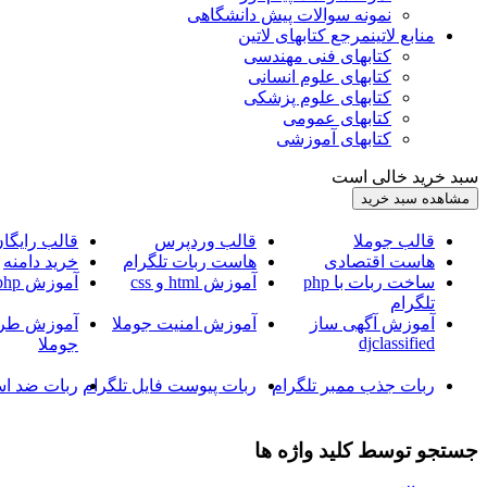
نمونه سوالات پیش دانشگاهی
منابع لاتین
مرجع کتابهای لاتین
کتابهای فنی مهندسی
کتابهای علوم انسانی
کتابهای علوم پزشکی
کتابهای عمومی
کتابهای آموزشی
سبد خرید خالی است
قالب جوملا
قالب وردپرس
قالب رایگا
هاست اقتصادی
هاست ربات تلگرام
خرید دامنه
ساخت ربات با php
آموزش html و css
آموزش php
تلگرام
آموزش آگهی ساز
آموزش امنیت جوملا
آموزش طرا
djclassified
جوملا
ربات جذب ممبر تلگرام
ربات پیوست فایل تلگرام
ربات ضد اس
جستجو توسط کلید واژه ها