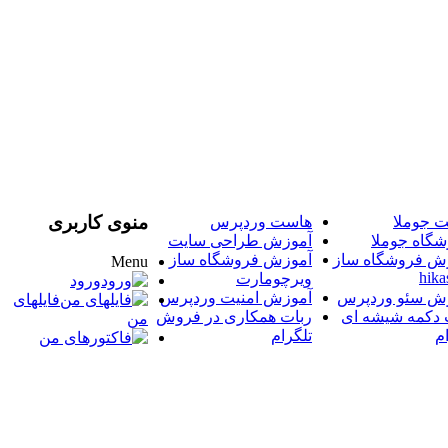
منوی کاربری
 جوملا
هاست وردپرس
شگاه جوملا
آموزش طراحی سایت
ش فروشگاه ساز
آموزش فروشگاه ساز
Menu
hika
ویرچومارت
ورود
ش سئو وردپرس
آموزش امنیت وردپرس
فایلهای
 دکمه شیشه ای
ربات همکاری در فروش
من
م
تلگرام