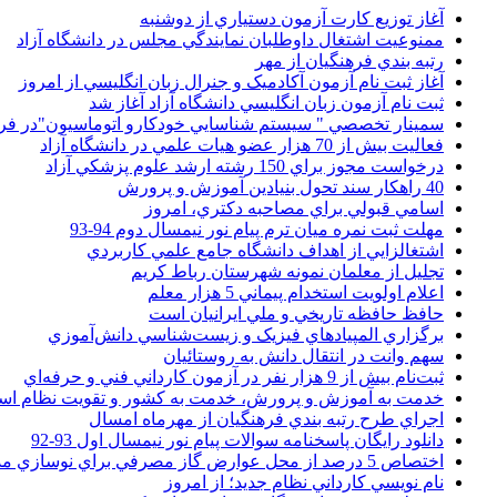
آغاز توزيع کارت آزمون دستياري از دوشنبه
ممنوعيت اشتغال داوطلبان نمايندگي مجلس در دانشگاه آزاد
رتبه بندي فرهنگيان از مهر
آغاز ثبت نام آزمون آکادميک و جنرال زبان انگليسي از امروز
ثبت نام آزمون زبان انگليسي دانشگاه آزاد آغاز شد
سمينار تخصصي " سيستم شناسايي خودکارو اتوماسيون"در فر
فعاليت بيش از 70 هزار عضو هيات علمي در دانشگاه آزاد
درخواست مجوز براي 150 رشته ارشد علوم پزشکي آزاد
40 راهکار سند تحول بنيادين آموزش و پرورش
اسامي قبولي براي مصاحبه دکتري، امروز
مهلت ثبت نمره میان ترم پیام نور نیمسال دوم 94-93
اشتغالزايي از اهداف دانشگاه جامع علمي کاربردي
تجليل از معلمان نمونه شهرستان رباط کريم
اعلام اولويت استخدام پيماني 5 هزار معلم
حافظ حافظه تاريخي و ملي ايرانيان است
برگزاري المپيادهاي فيزيک و زيست‌شناسي دانش‌آموزي
سهم وانت در انتقال دانش به روستائيان
ثبت‌نام بيش از 9 هزار نفر در آزمون کارداني فني و حرفه‌اي
خدمت به آموزش و پرورش، خدمت به کشور و تقويت نظام ا
اجراي طرح رتبه بندي فرهنگيان از مهرماه امسال
دانلود رایگان پاسخنامه سوالات پیام نور نیمسال اول 93-92
اختصاص 5 درصد از محل عوارض گاز مصرفي براي نوسازي مدارس
نام نويسي کارداني نظام جديد؛ از امروز