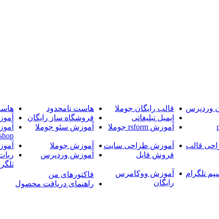
ن وردپرس
قالب رایگان جوملا
هاست نامحدود
هاست
ایمیل تبلیغاتی
فروشگاه ساز رایگان
آموز
آموزش rsform جوملا
آموزش سئو جوملا
آموز
shop
حی قالب
آموزش طراحی سایت
آموزش جوملا
آموز
فروش فایل
آموزش وردپرس
ربات
تلگرا
پم تلگرام
آموزش ووکامرس
فاکتورهای من
رایگان
راهنمای دریافت محصول