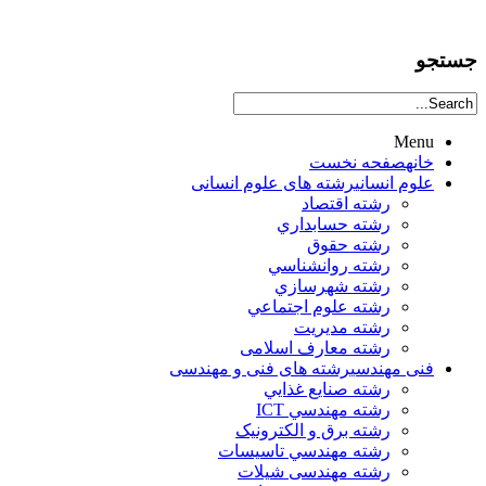
جستجو
Menu
خانه
صفحه نخست
علوم انساني
رشته های علوم انسانی
رشته اقتصاد
رشته حسابداري
رشته حقوق
رشته روانشناسي
رشته شهرسازي
رشته علوم اجتماعي
رشته مديريت
رشته معارف اسلامی
فنی مهندسی
رشته های فنی و مهندسی
رشته صنايع غذايي
رشته مهندسي ICT
رشته برق و الکترونيک
رشته مهندسي تاسيسات
رشته مهندسی شیلات