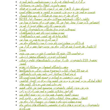
برگزاري المپيادهاي فيزيک و زيست‌شناسي دانش‌آموزي
سهم وانت در انتقال دانش به روستائيان
ثبت‌نام بيش از 9 هزار نفر در آزمون کارداني فني و حرفه‌اي
خدمت به آموزش و پرورش، خدمت به کشور و تقويت نظام است
اجراي طرح رتبه بندي فرهنگيان از مهرماه امسال
دانلود رایگان پاسخنامه سوالات پیام نور نیمسال اول 93-92
اختصاص 5 درصد از محل عوارض گاز مصرفي براي نوسازي مدارس
نام نويسي کارداني نظام جديد؛ از امروز
تسهيلات جديد بنياد نخبگان به دانشجويان دکتري
تمديد مهلت ثبت نام عمره دانشگاهيان
اعلام نتايج قرعه کشي عمره دانشگاهيان
ازسرگيري توزيع شير در مدارس
فردا آخرین مهلت ثبت نام بدون آزمون دانشگاه پیام نور
آیا تکمیل ظرفیت ارشد فراگیر پیام نور نوبت چهاردهم برگزار می
شود؟
درخواست 29 رشته کارشناسي ارشد بررسي مي شود
انتصابات جديد در دانشگاه محقق اردبيلي
تحصيل 210 دانشجو در يکي از نوپاترين دانشکده‌هاي علوم پزشکي
کشور
بدهي دانشگاه اصفهان به پيمانکاران تغذيه
عرضه 20 عنوان کتاب با موضوع سبک زندگي به دانشگاه‌ها
لزوم اصلاح ساختار آيين نامه نشريات دانشگاهي
18 کرسي پژوهشي به اساتيد برجسته اهدا شده است
اعلام آمادگي وزير آموزش و پرورش کشورمان براي در اختيار گذاشتن
تجربيات آموزشي به ديگر کشورهاي
پذيرش بدون کنکور دانشجو در موسسه آموزش عالي قشم
افزايش تبادلات علمي و آموزشي ايران و ژاپن
دستورالعمل تحصیل همزمان در دو رشته اعلام شد
اخطار : سقف مجاز انتخاب واحد را در پیام نور رعایت کنید
تمدید مهلت ثبت نام و مهمان در نیمسال اول پیام نور
دانشجويان روزانه دوره هاي دكتري تخصصي دانشگاه هاي دولتي وام
مي گيرند