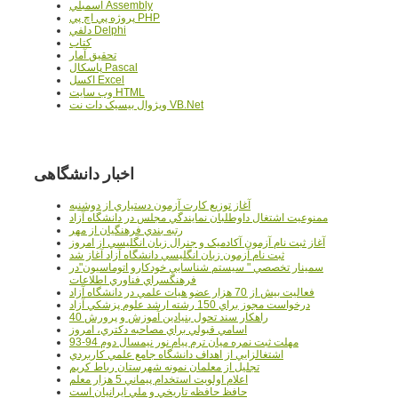
اسمبلي Assembly
پروژه پي اچ پي PHP
دلفي Delphi
کتاب
تحقيق آمار
پاسکال Pascal
اکسل Excel
وب سايت HTML
ويژوال بيسيک دات نت VB.Net
اخبار دانشگاهی
آغاز توزيع کارت آزمون دستياري از دوشنبه
ممنوعيت اشتغال داوطلبان نمايندگي مجلس در دانشگاه آزاد
رتبه بندي فرهنگيان از مهر
آغاز ثبت نام آزمون آکادميک و جنرال زبان انگليسي از امروز
ثبت نام آزمون زبان انگليسي دانشگاه آزاد آغاز شد
سمينار تخصصي " سيستم شناسايي خودکارو اتوماسيون"در
فرهنگسراي فناوري اطلاعات
فعاليت بيش از 70 هزار عضو هيات علمي در دانشگاه آزاد
درخواست مجوز براي 150 رشته ارشد علوم پزشکي آزاد
40 راهکار سند تحول بنيادين آموزش و پرورش
اسامي قبولي براي مصاحبه دکتري، امروز
مهلت ثبت نمره میان ترم پیام نور نیمسال دوم 94-93
اشتغالزايي از اهداف دانشگاه جامع علمي کاربردي
تجليل از معلمان نمونه شهرستان رباط کريم
اعلام اولويت استخدام پيماني 5 هزار معلم
حافظ حافظه تاريخي و ملي ايرانيان است