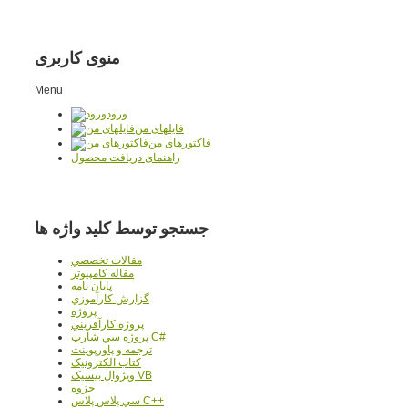
منوی کاربری
Menu
ورود
فایلهای من
فاکتورهای من
راهنمای دریافت محصول
جستجو توسط کلید واژه ها
مقالات تخصصي
مقاله کامپیوتر
پایان نامه
گزارش کارآموزي
پروژه
پروژه کارآفريني
پروژه سي شارپ C#
ترجمه و پاورپوينت
کتاب الکترونيک
ويژوال بيسيک VB
جزوه
سي پلاس پلاس C++