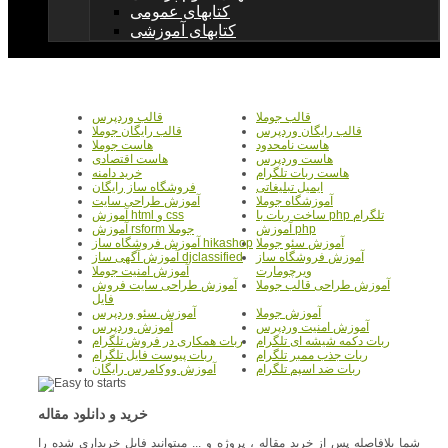
کتابهای عمومی
کتابهای آموزشی
قالب جوملا
قالب وردپرس
قالب رایگان وردپرس
قالب رایگان جوملا
هاست نامحدود
هاست جوملا
هاست وردپرس
هاست اقتصادی
هاست ربات تلگرام
خرید دامنه
ایمیل تبلیغاتی
فروشگاه ساز رایگان
آموزشگاه جوملا
آموزش طراحی سایت
ساخت ربات با php تلگرام
آموزش html و css
آموزش php
آموزش rsform جوملا
آموزش سئو جوملا
آموزش فروشگاه ساز hikashop
آموزش فروشگاه ساز
آموزش آگهی ساز djclassified
ویرچومارت
آموزش امنیت جوملا
آموزش طراحی قالب جوملا
آموزش طراحی سایت فروش
فایل
آموزش جوملا
آموزش سئو وردپرس
آموزش امنیت وردپرس
آموزش وردپرس
ربات دکمه شیشه ای تلگرام
ربات همکاری در فروش تلگرام
ربات جذب ممبر تلگرام
ربات پیوست فایل تلگرام
ربات ضد اسپم تلگرام
آموزش ووکامرس رایگان
خرید و دانلود مقاله
شما بلافاصله پس از خرید مقاله ، پروژه و ... میتوانید فایل خریداری شده را