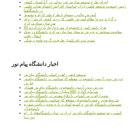
اجراي طرح توسعه مدارس غير دولتي در 27 استان کشور
رئيس جمعيت توسعه علمي ايران خواستار افزايش اعضاي هيات علمي
در دانشگاهها
آموزش والدين بيسواد با طرح ملي الزام و تشويق
برگزاري دوره" نظام آموزش علمي كاربردي كشور اتريش" براي
مدرسان ستاد مرکزي
40 هزار دانش آموز و دانشجو از موزه دارآباد بازديد کردند
معاونت سنجش و پذيرش به محل سازمان مرکزي دانشگاه در پونک
انتقال يافت
تمديد ثبت نام تکميل ظرفيت گروه علوم پزشکي
اخبار دانشگاه پیام نور
توسعه کیفی راهبرد اصلی دانشگاه پیام نور
پذیرش بدون آزمون دانشجو در مقطع کارشناسی در دانشگاه پیام‌نور
فارس
پذیرش بدون آزمون دانشجو در دانشگاه پیام نور همدان
سرمایه گذاری 980 میلیارد تومانی دانشگاه پیام نور
نحوه ارائه درس آشنایی با دفاع مقدس در دانشگاه پیام نور
شروط تغییر رشته دانشجویان مقطع کارشناسی دانشگاه پیام نور
تصمیمات دانشگاه یام نور و کمیته امداد درباره نحوه پرداخت شهریه
دانشجویان
کسب رتبه ششم دانشگاه پیام نور ایران در میان دانشگاه‌های از راه
دور دنیا