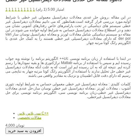
امتیاز 5.00 (1 رای)
1
1
1
1
1
1
1
1
1
1
در این مقاله ،روش حل عددی معادلات دیفرانسیل معمولی غیر خطی با شرایط
اولیه،مورد بررسی قرار گرفته است.همانطور که می دانیم معادلات دیفرانسیل غیر
خطی سیستم های دینامیکی در تحت پارامترهای خاص رفتارهای آشوبی نشان می
دهند و در اصطلاح معادلات دیفرانسیل حساس به شرایط اولیه خوانده می شوند.در این
مقاله دو سیستم دینامیکی شامل معادلات لورنز و معادله دیفرانسیل نوسان ساز van
der pol که دارای معادلات دیفرانسیلی غیر خطی هستند را به کمک حل عددی با
الگوریتم رانگ کوتا مرتبه چهار.
در ابتدا با استفاده از زبان برنامه نویسی c/c++ الگوریتم برنامه را نوشته وبه جواب
رسیده ایم و سپس با استفاده از برنامه Matlab تراژکتوری ها و بقیه نمودارها را رسم
کرده ایم. نتیجه ای که به آن رسیده ایم این است که به علت آنکه معادلات دیفرانسیل
غیر خطی حل تحلیل ندارند با استفاده از الگوریتم رانگ کوتا مرتبه چهار به نتایجی می
رسیم که دارای دقت قابل اطمینان و نزدیک به مقادیر واقعی می باشند
کلمات کلیدی : معادله دیفرانسیل غیر خطی معمولی حساس به شرایط اولیه، تئوری
آشوب ، معادلات لورنز ،معادله دیفرانسیل غیر خطی نوسان ساز،حل عددی معادلات
دیفرانسیل غیر خطی،زبان برنامه نویسی سی، الگوریتم برنامه نویسی برای حل
معادلات دیفرانسیل غیرخطی،
سي پلاس پلاس C++
مقالات تخصصي
4,000 تومان