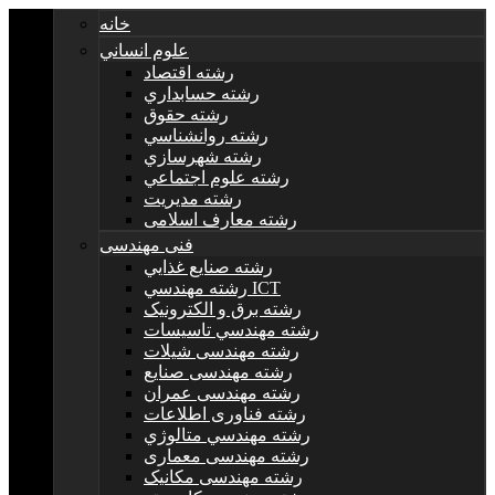
خانه
علوم انساني
رشته اقتصاد
رشته حسابداري
رشته حقوق
رشته روانشناسي
رشته شهرسازي
رشته علوم اجتماعي
رشته مديريت
رشته معارف اسلامی
فنی مهندسی
رشته صنايع غذايي
رشته مهندسي ICT
رشته برق و الکترونيک
رشته مهندسي تاسيسات
رشته مهندسی شیلات
رشته مهندسی صنایع
رشته مهندسی عمران
رشته فناوری اطلاعات
رشته مهندسي متالوژي
رشته مهندسی معماری
رشته مهندسی مکانیک