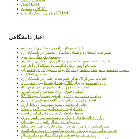
پاسکال Pascal
اکسل Excel
وب سايت HTML
ويژوال بيسيک دات نت VB.Net
اخبار دانشگاهی
آغاز توزيع کارت آزمون دستياري از دوشنبه
ممنوعيت اشتغال داوطلبان نمايندگي مجلس در دانشگاه آزاد
رتبه بندي فرهنگيان از مهر
آغاز ثبت نام آزمون آکادميک و جنرال زبان انگليسي از امروز
ثبت نام آزمون زبان انگليسي دانشگاه آزاد آغاز شد
سمينار تخصصي " سيستم شناسايي خودکارو اتوماسيون"در فرهنگسراي
فناوري اطلاعات
فعاليت بيش از 70 هزار عضو هيات علمي در دانشگاه آزاد
درخواست مجوز براي 150 رشته ارشد علوم پزشکي آزاد
40 راهکار سند تحول بنيادين آموزش و پرورش
اسامي قبولي براي مصاحبه دکتري، امروز
مهلت ثبت نمره میان ترم پیام نور نیمسال دوم 94-93
اشتغالزايي از اهداف دانشگاه جامع علمي کاربردي
تجليل از معلمان نمونه شهرستان رباط کريم
اعلام اولويت استخدام پيماني 5 هزار معلم
حافظ حافظه تاريخي و ملي ايرانيان است
برگزاري المپيادهاي فيزيک و زيست‌شناسي دانش‌آموزي
سهم وانت در انتقال دانش به روستائيان
ثبت‌نام بيش از 9 هزار نفر در آزمون کارداني فني و حرفه‌اي
خدمت به آموزش و پرورش، خدمت به کشور و تقويت نظام است
اجراي طرح رتبه بندي فرهنگيان از مهرماه امسال