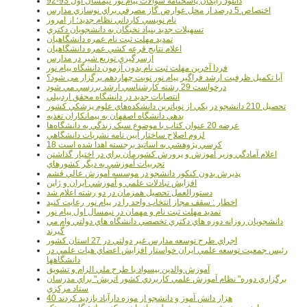
دانلود رایگان پاسخنامه سوالات پیام نور نیمسال اول 93-92
اختصاص 5 درصد از محل عوارض گاز مصرفي براي نوسازي مدارس
نام نويسي کارداني نظام جديد؛ از امروز
تسهيلات جديد بنياد نخبگان به دانشجويان دکتري
تمديد مهلت ثبت نام عمره دانشگاهيان
اعلام نتايج قرعه کشي عمره دانشگاهيان
ازسرگيري توزيع شير در مدارس
فردا آخرین مهلت ثبت نام بدون آزمون دانشگاه پیام نور
آیا تکمیل ظرفیت ارشد فراگیر پیام نور نوبت چهاردهم برگزار می شود؟
درخواست 29 رشته کارشناسي ارشد بررسي مي شود
انتصابات جديد در دانشگاه محقق اردبيلي
تحصيل 210 دانشجو در يکي از نوپاترين دانشکده‌هاي علوم پزشکي کشور
بدهي دانشگاه اصفهان به پيمانکاران تغذيه
عرضه 20 عنوان کتاب با موضوع سبک زندگي به دانشگاه‌ها
لزوم اصلاح ساختار آيين نامه نشريات دانشگاهي
18 کرسي پژوهشي به اساتيد برجسته اهدا شده است
اعلام آمادگي وزير آموزش و پرورش کشورمان براي در اختيار گذاشتن
تجربيات آموزشي به ديگر کشورهاي
پذيرش بدون کنکور دانشجو در موسسه آموزش عالي قشم
افزايش تبادلات علمي و آموزشي ايران و ژاپن
دستورالعمل تحصیل همزمان در دو رشته اعلام شد
اخطار : سقف مجاز انتخاب واحد را در پیام نور رعایت کنید
تمدید مهلت ثبت نام و مهمان در نیمسال اول پیام نور
دانشجويان روزانه دوره هاي دكتري تخصصي دانشگاه هاي دولتي وام مي
گيرند
اجراي طرح توسعه مدارس غير دولتي در 27 استان کشور
رئيس جمعيت توسعه علمي ايران خواستار افزايش اعضاي هيات علمي در
دانشگاهها
آموزش والدين بيسواد با طرح ملي الزام و تشويق
برگزاري دوره" نظام آموزش علمي كاربردي كشور اتريش" براي مدرسان
ستاد مرکزي
40 هزار دانش آموز و دانشجو از موزه دارآباد بازديد کردند