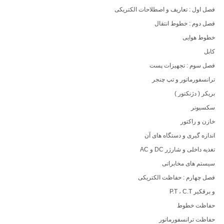
فصل اول : تعاریف و اصطلاحات الکتریکی
فصل دوم : خطوط انتقال
خطوط هوایی
کابل
فصل سوم : تجهیزات پست
ترانسفورماتور و تپ چنجر
بریکر ( دژنکتور )
سکسیونر
خازن و راکتور
اندازه گیری و دستگاه های آن
تغذیه داخلی و شارژر DC و AC
سیستم های مخابراتی
فصل چهارم : حفاظت الکتریکی
و برقکیر P.T ، C.T
حفاظت خطوط
حفاظت ترانسفورماتور