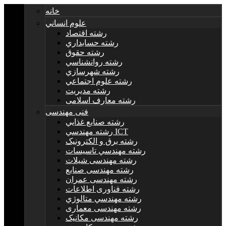
خانه
علوم انساني
رشته اقتصاد
رشته حسابداري
رشته حقوق
رشته روانشناسي
رشته شهرسازي
رشته علوم اجتماعي
رشته مديريت
رشته معارف اسلامی
فنی مهندسی
رشته صنايع غذايي
رشته مهندسي ICT
رشته برق و الکترونيک
رشته مهندسي تاسيسات
رشته مهندسی شیلات
رشته مهندسی صنایع
رشته مهندسی عمران
رشته فناوری اطلاعات
رشته مهندسي متالوژي
رشته مهندسی معماری
رشته مهندسی مکانیک