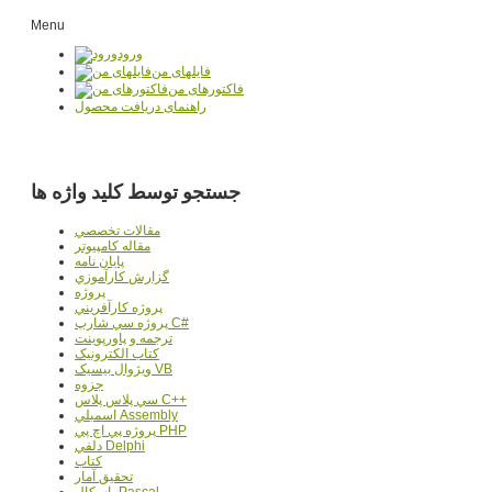
Menu
ورود
فایلهای من
فاکتورهای من
راهنمای دریافت محصول
جستجو توسط کلید واژه ها
مقالات تخصصي
مقاله کامپیوتر
پایان نامه
گزارش کارآموزي
پروژه
پروژه کارآفريني
پروژه سي شارپ C#
ترجمه و پاورپوينت
کتاب الکترونيک
ويژوال بيسيک VB
جزوه
سي پلاس پلاس C++
اسمبلي Assembly
پروژه پي اچ پي PHP
دلفي Delphi
کتاب
تحقيق آمار