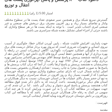
امتیاز 5.00 (1 رای)
1
1
1
1
1
1
1
1
1
1
گسترش سریع شبکه برق و همچنین سیر صعودی تعداد پست ها در سطوح مختلف
ولتاژ و تقاضای بسیار زیاد و روز افزون مصرف برق دربخش های صنعتی و غیر
صنعتی امری اجتناب ناپذیر است . با توجه به اینکه پست ها در هر سطح ولتاژی که
باشند جزئی از اجزاء اصلی تشکیل دهنده شبکه سراسری می باشند.
جهت پایداری، افزایش قابلیت شبکه ، پایین آوردن امکان خطا، جلوگیری از آسیب
نیروی انسانی و تجهیزات ضروری است که نیروی بهره بردار شاغل درپست های برق
نسبت به چگونگی عملکرد تجهیزات، نگهداری، آگاهی ازمقررات ایمنی در رابطه با
بهره برداری از آنها و همچنین حفظ ایمنی گروه های کاری دانش خود را افزایش دهد از
این رو کتابچه ششصد پرسش و پاسخ توسط آقای مهندس پورکاشانی مدیرامور بهره
برداری وقت تهران در سال ۱۳۸۲ تهیه و در سال ۱۳۸۴ توسط ایشان و همکاران
محترمشان به هشتصد پرسش و پاسخ ارتقا یافت، از آنجا که درآن کتاب پرسش ها و
پاسخ ها به صورت فصول مجزا به چاپ رسیده ؛ تعدادی ازهمکارن بخصوص پست های
اصلی (مانند شمال غرب که دارای تمامی سطوح ولتاژی موجود در شبکه خوزستان
میباشد.) که از اهمیت بسیار زیاد و روز افزون در شبکه سراسری برخوردار هستند و
به تبع آن حجم بسیار بالای عملیات ها در استان خوزستان، نسبت به دیگر همکاران در
استان های دیگر برخوردارهستند. باعث گردیده که به دلایل ذکر شده فوق مطالعه
کتاب هشتصد پرسش و پاسخ امری دشوار و زمان گیر باشد . لذا بر آن شدم که در
جهت سهولت در مطالعه کتاب آن را به این صورت ویرایش کرده تا هر چند اندک
سهمی در کمک به رفاه حال همکاران عزیزم نمایم . باشد که با مطالعه این کتاب
روزافزون بر دانش دوستان عزیزم افزوده ومایه افتخار اینجانب گردنند.
فهرست :
مقدمه