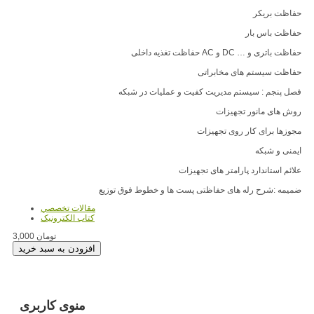
حفاظت بریکر
حفاظت باس بار
حفاظت باتری و … DC و AC حفاظت تغذیه داخلی
حفاظت سیستم های مخابراتی
فصل پنجم : سیستم مدیریت کفیت و عملیات در شبکه
روش های مانور تجهیزات
مجوزها برای کار روی تجهیزات
ایمنی و شبکه
علائم استاندارد پارامتر های تجهیزات
ضمیمه :شرح رله های حفاظتی پست ها و خطوط فوق توزیع
مقالات تخصصي
کتاب الکترونيک
3,000 تومان
منوی کاربری