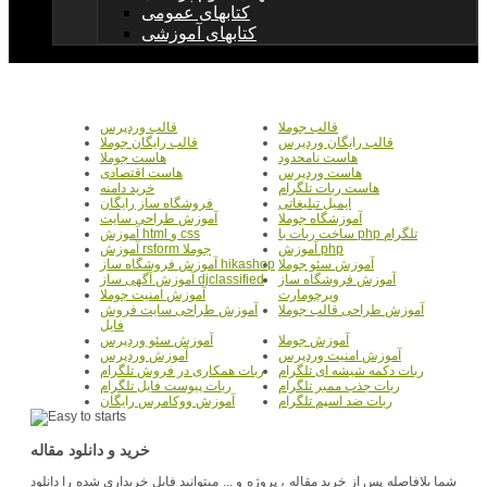
کتابهای عمومی
کتابهای آموزشی
قالب جوملا
قالب وردپرس
قالب رایگان وردپرس
قالب رایگان جوملا
هاست نامحدود
هاست جوملا
هاست وردپرس
هاست اقتصادی
هاست ربات تلگرام
خرید دامنه
ایمیل تبلیغاتی
فروشگاه ساز رایگان
آموزشگاه جوملا
آموزش طراحی سایت
ساخت ربات با php تلگرام
آموزش html و css
آموزش php
آموزش rsform جوملا
آموزش سئو جوملا
آموزش فروشگاه ساز hikashop
آموزش فروشگاه ساز
آموزش آگهی ساز djclassified
ویرچومارت
آموزش امنیت جوملا
آموزش طراحی قالب جوملا
آموزش طراحی سایت فروش
فایل
آموزش جوملا
آموزش سئو وردپرس
آموزش امنیت وردپرس
آموزش وردپرس
ربات دکمه شیشه ای تلگرام
ربات همکاری در فروش تلگرام
ربات جذب ممبر تلگرام
ربات پیوست فایل تلگرام
ربات ضد اسپم تلگرام
آموزش ووکامرس رایگان
خرید و دانلود مقاله
شما بلافاصله پس از خرید مقاله ، پروژه و ... میتوانید فایل خریداری شده را دانلود