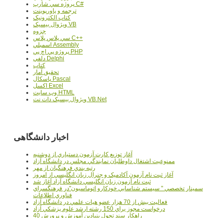
پروژه سي شارپ C#
ترجمه و پاورپوينت
کتاب الکترونيک
ويژوال بيسيک VB
جزوه
سي پلاس پلاس C++
اسمبلي Assembly
پروژه پي اچ پي PHP
دلفي Delphi
کتاب
تحقيق آمار
پاسکال Pascal
اکسل Excel
وب سايت HTML
ويژوال بيسيک دات نت VB.Net
اخبار دانشگاهی
آغاز توزيع کارت آزمون دستياري از دوشنبه
ممنوعيت اشتغال داوطلبان نمايندگي مجلس در دانشگاه آزاد
رتبه بندي فرهنگيان از مهر
آغاز ثبت نام آزمون آکادميک و جنرال زبان انگليسي از امروز
ثبت نام آزمون زبان انگليسي دانشگاه آزاد آغاز شد
سمينار تخصصي " سيستم شناسايي خودکارو اتوماسيون"در فرهنگسراي
فناوري اطلاعات
فعاليت بيش از 70 هزار عضو هيات علمي در دانشگاه آزاد
درخواست مجوز براي 150 رشته ارشد علوم پزشکي آزاد
40 راهکار سند تحول بنيادين آموزش و پرورش