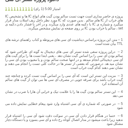
امتیاز 5.00 (1 رای)
1
1
1
1
1
1
1
1
1
1
پروژه ی حاضر مداری است جهت تست سالم بودن گیت های انواع IC ها و تشخیص IC
های خراب از IC های سالم . بدین صورت که IC مورد نظر داخل زیف اسلات مدار قرار
میگیرد و شماره ی IC با دکمه های عددی وارد میگردد و در آخر با فشار دادن دکمه ی
set ، سالم یا خراب بودن IC بر روی صفحه ی نمایش مشخص میگردد .
1 – متن این پروژه براساس دیتاشیت ای سی های مربوطه و کتاب راهنمای ترشه های
TTL بیان شده است
2 – دراین پروژه سعی شده تستر آی سی های دیجیتال به گونه ای طراحی شود که
سالم بودن آی سی را برا اساس گیت نشان دهد ، یعنی ابتدا تست ها را برای گیت های
آی سی دیجیتالی انجام میدهد و در انتها صحت سالم بودن و یا معیوب بودن آی سی را
نشان مید هد. درصورتی که بعضی از تستر ها در حالت کلی تست را انجام می دهند و
نشان نمی دهند کدام گیت خراب است
3 – مزیت این تستر این است که آی سی را بر اساس گیت تست کرده و چنانچه چند
گیت خراب باشد برای صرفه جویی در مصرف آی سی ها می توان از گیت های سالم
آن استفاده کرد
4 – این تستر سالم بودن گیت ها را با علامت تیک و خرابی آن هارا با ضرب در نشان
می دهد
5 – در صورتی که شماره ی آی سی اشتباه وارد شود پیغام خطایی نمایش داده می
شود
6 – حتما در هنگام قرار دادن آی سی در سوکت دقت شود آی سی را اشتباه قرار
ندهید زیرا باعث میشود در مدار اتصال کوتاه رخ داده و آی سی بسوزد و یا دستگاه دچار
مشکل شود