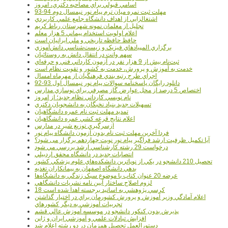
اسامي قبولي براي مصاحبه دکتري، امروز
مهلت ثبت نمره میان ترم پیام نور نیمسال دوم 94-93
اشتغالزايي از اهداف دانشگاه جامع علمي کاربردي
تجليل از معلمان نمونه شهرستان رباط کريم
اعلام اولويت استخدام پيماني 5 هزار معلم
حافظ حافظه تاريخي و ملي ايرانيان است
برگزاري المپيادهاي فيزيک و زيست‌شناسي دانش‌آموزي
سهم وانت در انتقال دانش به روستائيان
ثبت‌نام بيش از 9 هزار نفر در آزمون کارداني فني و حرفه‌اي
خدمت به آموزش و پرورش، خدمت به کشور و تقويت نظام است
اجراي طرح رتبه بندي فرهنگيان از مهرماه امسال
دانلود رایگان پاسخنامه سوالات پیام نور نیمسال اول 93-92
اختصاص 5 درصد از محل عوارض گاز مصرفي براي نوسازي مدارس
نام نويسي کارداني نظام جديد؛ از امروز
تسهيلات جديد بنياد نخبگان به دانشجويان دکتري
تمديد مهلت ثبت نام عمره دانشگاهيان
اعلام نتايج قرعه کشي عمره دانشگاهيان
ازسرگيري توزيع شير در مدارس
فردا آخرین مهلت ثبت نام بدون آزمون دانشگاه پیام نور
آیا تکمیل ظرفیت ارشد فراگیر پیام نور نوبت چهاردهم برگزار می شود؟
درخواست 29 رشته کارشناسي ارشد بررسي مي شود
انتصابات جديد در دانشگاه محقق اردبيلي
تحصيل 210 دانشجو در يکي از نوپاترين دانشکده‌هاي علوم پزشکي کشور
بدهي دانشگاه اصفهان به پيمانکاران تغذيه
عرضه 20 عنوان کتاب با موضوع سبک زندگي به دانشگاه‌ها
لزوم اصلاح ساختار آيين نامه نشريات دانشگاهي
18 کرسي پژوهشي به اساتيد برجسته اهدا شده است
اعلام آمادگي وزير آموزش و پرورش کشورمان براي در اختيار گذاشتن
تجربيات آموزشي به ديگر کشورهاي
پذيرش بدون کنکور دانشجو در موسسه آموزش عالي قشم
افزايش تبادلات علمي و آموزشي ايران و ژاپن
دستورالعمل تحصیل همزمان در دو رشته اعلام شد