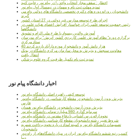
اخطار : سقف مجاز انتخاب واحد را در پیام نور رعایت کنید
تمدید مهلت ثبت نام و مهمان در نیمسال اول پیام نور
دانشجويان روزانه دوره هاي دكتري تخصصي دانشگاه هاي دولتي وام مي
گيرند
اجراي طرح توسعه مدارس غير دولتي در 27 استان کشور
رئيس جمعيت توسعه علمي ايران خواستار افزايش اعضاي هيات علمي در
دانشگاهها
آموزش والدين بيسواد با طرح ملي الزام و تشويق
برگزاري دوره" نظام آموزش علمي كاربردي كشور اتريش" براي مدرسان
ستاد مرکزي
40 هزار دانش آموز و دانشجو از موزه دارآباد بازديد کردند
معاونت سنجش و پذيرش به محل سازمان مرکزي دانشگاه در پونک
انتقال يافت
تمديد ثبت نام تکميل ظرفيت گروه علوم پزشکي
اخبار دانشگاه پیام نور
توسعه کیفی راهبرد اصلی دانشگاه پیام نور
پذیرش بدون آزمون دانشجو در مقطع کارشناسی در دانشگاه پیام‌نور
فارس
پذیرش بدون آزمون دانشجو در دانشگاه پیام نور همدان
سرمایه گذاری 980 میلیارد تومانی دانشگاه پیام نور
نحوه ارائه درس آشنایی با دفاع مقدس در دانشگاه پیام نور
شروط تغییر رشته دانشجویان مقطع کارشناسی دانشگاه پیام نور
تصمیمات دانشگاه یام نور و کمیته امداد درباره نحوه پرداخت شهریه
دانشجویان
کسب رتبه ششم دانشگاه پیام نور ایران در میان دانشگاه‌های از راه دور
دنیا