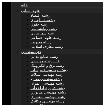
خانه
علوم انساني
رشته اقتصاد
رشته حسابداري
رشته حقوق
رشته روانشناسي
رشته شهرسازي
رشته علوم اجتماعي
رشته مديريت
رشته معارف اسلامی
فنی مهندسی
رشته صنايع غذايي
رشته مهندسي ICT
رشته برق و الکترونيک
رشته مهندسي تاسيسات
رشته مهندسی شیلات
رشته مهندسی صنایع
رشته مهندسی عمران
رشته فناوری اطلاعات
رشته مهندسي متالوژي
رشته مهندسی معماری
رشته مهندسی مکانیک