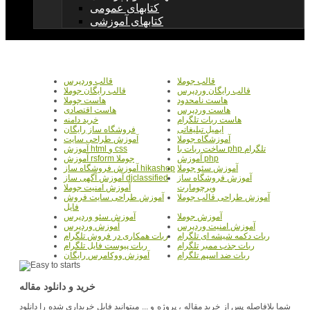
کتابهای عمومی
کتابهای آموزشی
قالب جوملا
قالب وردپرس
قالب رایگان وردپرس
قالب رایگان جوملا
هاست نامحدود
هاست جوملا
هاست وردپرس
هاست اقتصادی
هاست ربات تلگرام
خرید دامنه
ایمیل تبلیغاتی
فروشگاه ساز رایگان
آموزشگاه جوملا
آموزش طراحی سایت
ساخت ربات با php تلگرام
آموزش html و css
آموزش php
آموزش rsform جوملا
آموزش سئو جوملا
آموزش فروشگاه ساز hikashop
آموزش فروشگاه ساز
آموزش آگهی ساز djclassified
ویرچومارت
آموزش امنیت جوملا
آموزش طراحی قالب جوملا
آموزش طراحی سایت فروش
فایل
آموزش جوملا
آموزش سئو وردپرس
آموزش امنیت وردپرس
آموزش وردپرس
ربات دکمه شیشه ای تلگرام
ربات همکاری در فروش تلگرام
ربات جذب ممبر تلگرام
ربات پیوست فایل تلگرام
ربات ضد اسپم تلگرام
آموزش ووکامرس رایگان
خرید و دانلود مقاله
شما بلافاصله پس از خرید مقاله ، پروژه و ... میتوانید فایل خریداری شده را دانلود