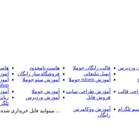
ن وردپرس
قالب رایگان جوملا
هاست نامحدود
هاست
ایمیل تبلیغاتی
فروشگاه ساز رایگان
آموز
آموزش rsform جوملا
آموزش سئو جوملا
آموز
shop
حی قالب
آموزش طراحی سایت
آموزش جوملا
آموز
فروش فایل
آموزش وردپرس
ربات
تلگرا
پم تلگرام
آموزش ووکامرس
... میتوانید فایل خریداری شده را
رایگان