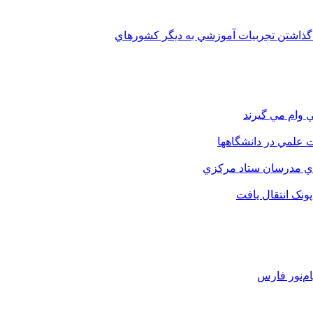
 گذاشتن تجربيات آموزشي به ديگر کشورهاي
 وام مي گيرند
 علمي در دانشگاهها
اي مدرسان ستاد مرکزي
نک انتقال يافت
م‌نور فارس