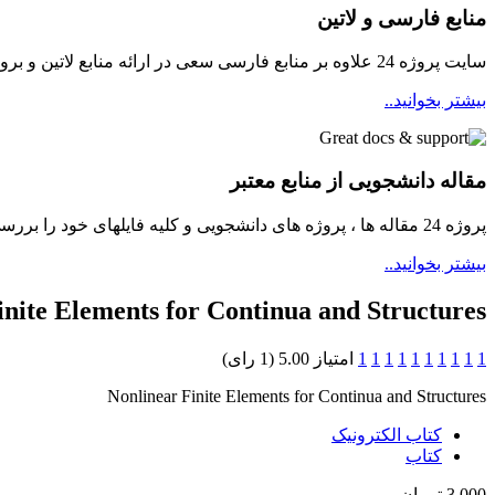
منابع فارسی و لاتین
سایت پروژه 24 علاوه بر منابع فارسی سعی در ارائه منابع لاتین و بروز برای دانشجویان مینماید
بیشتر بخوانید..
مقاله دانشجویی از منابع معتبر
پروژه 24 مقاله ها ، پروژه های دانشجویی و کلیه فایلهای خود را بررسی و سپس در دسترسی دانشجویان قرار میدهد ...
بیشتر بخوانید..
inite Elements for Continua and Structures
1
1
1
1
1
1
1
1
1
1
امتیاز 5.00 (1 رای)
Nonlinear Finite Elements for Continua and Structures
کتاب الکترونيک
کتاب
3,000 تومان