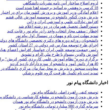
لزوم اصلاح ساختار آيين نامه نشريات دانشگاهي
18 کرسي پژوهشي به اساتيد برجسته اهدا شده است
اعلام آمادگي وزير آموزش و پرورش کشورمان براي در اختيار
پذيرش بدون کنکور دانشجو در موسسه آموزش عالي قشم
افزايش تبادلات علمي و آموزشي ايران و ژاپن
دستورالعمل تحصیل همزمان در دو رشته اعلام شد
اخطار : سقف مجاز انتخاب واحد را در پیام نور رعایت کنید
تمدید مهلت ثبت نام و مهمان در نیمسال اول پیام نور
دانشجويان روزانه دوره هاي دكتري تخصصي دانشگاه هاي دولتي
اجراي طرح توسعه مدارس غير دولتي در 27 استان کشور
رئيس جمعيت توسعه علمي ايران خواستار افزايش اعضاي هيات
آموزش والدين بيسواد با طرح ملي الزام و تشويق
برگزاري دوره" نظام آموزش علمي كاربردي كشور اتريش" بر
40 هزار دانش آموز و دانشجو از موزه دارآباد بازديد کردند
معاونت سنجش و پذيرش به محل سازمان مرکزي دانشگاه در پو
تمديد ثبت نام تکميل ظرفيت گروه علوم پزشکي
اخبار دانشگاه پیام نور
توسعه کیفی راهبرد اصلی دانشگاه پیام نور
پذیرش بدون آزمون دانشجو در مقطع کارشناسی در دانشگاه پیا
پذیرش بدون آزمون دانشجو در دانشگاه پیام نور همدان
سرمایه گذاری 980 میلیارد تومانی دانشگاه پیام نور