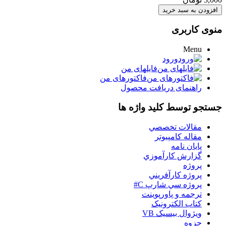
منوی کاربری
Menu
ورود
فایلهای من
فاکتورهای من
راهنمای دریافت محصول
جستجو توسط کلید واژه ها
مقالات تخصصي
مقاله کامپیوتر
پایان نامه
گزارش کارآموزي
پروژه
پروژه کارآفريني
پروژه سي شارپ C#
ترجمه و پاورپوينت
کتاب الکترونيک
ويژوال بيسيک VB
جزوه