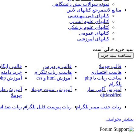
نمونه سوالات پیش دانشگاهی
منابع لاتین
مرجع کتابهای لاتین
کتابهای فنی مهندسی
کتابهای علوم انسانی
کتابهای علوم پزشکی
کتابهای عمومی
کتابهای آموزشی
سبد خرید خالی است
قالب جوملا
قالب وردپرس
قالب رایگا
هاست اقتصادی
هاست ربات تلگرام
خرید دامنه
ساخت ربات با php
آموزش html و css
آموزش php
تلگرام
آموزش آگهی ساز
آموزش امنیت جوملا
آموزش طرا
djclassified
جوملا
ربات جذب ممبر تلگرام
ربات پیوست فایل تلگرام
ربات ضد اس
بیشتر بخوانید..