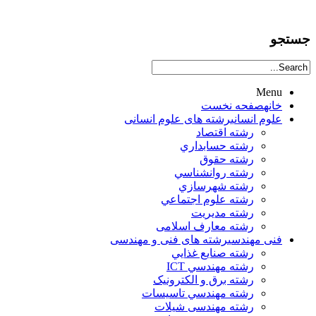
جستجو
Menu
خانه
صفحه نخست
علوم انساني
رشته های علوم انسانی
رشته اقتصاد
رشته حسابداري
رشته حقوق
رشته روانشناسي
رشته شهرسازي
رشته علوم اجتماعي
رشته مديريت
رشته معارف اسلامی
فنی مهندسی
رشته های فنی و مهندسی
رشته صنايع غذايي
رشته مهندسي ICT
رشته برق و الکترونيک
رشته مهندسي تاسيسات
رشته مهندسی شیلات