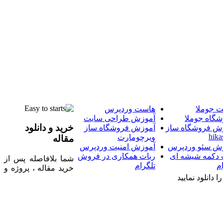
 جوملا
هاست وردپرس
شگاه جوملا
آموزش طراحی سایت
خرید و دانلود
ش فروشگاه ساز
آموزش فروشگاه ساز
hika
ویرچومارت
مقاله
ش سئو وردپرس
آموزش امنیت وردپرس
 دکمه شیشه ای
ربات همکاری در فروش
شما بلافاصله پس از
م
تلگرام
خرید مقاله ، پروژه و
 دانلود نمایید