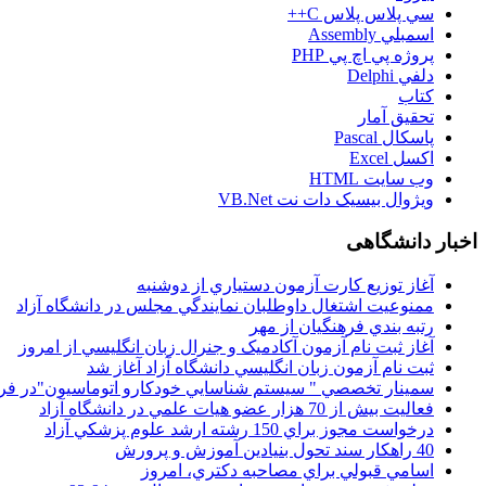
سي پلاس پلاس C++
اسمبلي Assembly
پروژه پي اچ پي PHP
دلفي Delphi
کتاب
تحقيق آمار
پاسکال Pascal
اکسل Excel
وب سايت HTML
ويژوال بيسيک دات نت VB.Net
اخبار دانشگاهی
آغاز توزيع کارت آزمون دستياري از دوشنبه
ممنوعيت اشتغال داوطلبان نمايندگي مجلس در دانشگاه آزاد
رتبه بندي فرهنگيان از مهر
آغاز ثبت نام آزمون آکادميک و جنرال زبان انگليسي از امروز
ثبت نام آزمون زبان انگليسي دانشگاه آزاد آغاز شد
سمينار تخصصي " سيستم شناسايي خودکارو اتوماسيون"در فر
فعاليت بيش از 70 هزار عضو هيات علمي در دانشگاه آزاد
درخواست مجوز براي 150 رشته ارشد علوم پزشکي آزاد
40 راهکار سند تحول بنيادين آموزش و پرورش
اسامي قبولي براي مصاحبه دکتري، امروز