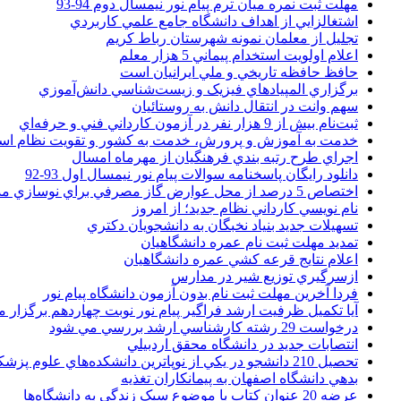
مهلت ثبت نمره میان ترم پیام نور نیمسال دوم 94-93
اشتغالزايي از اهداف دانشگاه جامع علمي کاربردي
تجليل از معلمان نمونه شهرستان رباط کريم
اعلام اولويت استخدام پيماني 5 هزار معلم
حافظ حافظه تاريخي و ملي ايرانيان است
برگزاري المپيادهاي فيزيک و زيست‌شناسي دانش‌آموزي
سهم وانت در انتقال دانش به روستائيان
ثبت‌نام بيش از 9 هزار نفر در آزمون کارداني فني و حرفه‌اي
خدمت به آموزش و پرورش، خدمت به کشور و تقويت نظام ا
اجراي طرح رتبه بندي فرهنگيان از مهرماه امسال
دانلود رایگان پاسخنامه سوالات پیام نور نیمسال اول 93-92
اختصاص 5 درصد از محل عوارض گاز مصرفي براي نوسازي مدارس
نام نويسي کارداني نظام جديد؛ از امروز
تسهيلات جديد بنياد نخبگان به دانشجويان دکتري
تمديد مهلت ثبت نام عمره دانشگاهيان
اعلام نتايج قرعه کشي عمره دانشگاهيان
ازسرگيري توزيع شير در مدارس
فردا آخرین مهلت ثبت نام بدون آزمون دانشگاه پیام نور
آیا تکمیل ظرفیت ارشد فراگیر پیام نور نوبت چهاردهم برگزار 
درخواست 29 رشته کارشناسي ارشد بررسي مي شود
انتصابات جديد در دانشگاه محقق اردبيلي
تحصيل 210 دانشجو در يکي از نوپاترين دانشکده‌هاي علوم پزشکي کشور
بدهي دانشگاه اصفهان به پيمانکاران تغذيه
عرضه 20 عنوان کتاب با موضوع سبک زندگي به دانشگاه‌ها