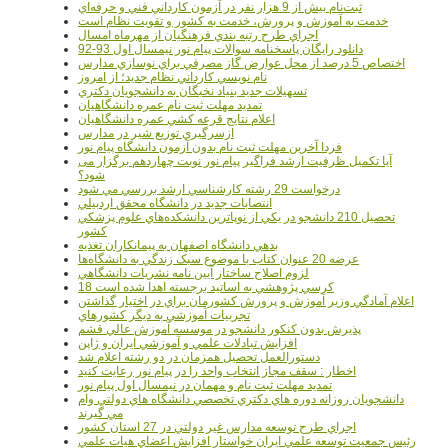
ثبت‌نام بيش از 9 هزار نفر در آزمون کارداني فني و حرفه‌اي
خدمت به آموزش و پرورش، خدمت به کشور و تقويت نظام است
اجراي طرح رتبه بندي فرهنگيان از مهرماه امسال
دانلود رایگان پاسخنامه سوالات پیام نور نیمسال اول 93-92
اختصاص 5 درصد از محل عوارض گاز مصرفي براي نوسازي مدارس
نام نويسي کارداني نظام جديد؛ از امروز
تسهيلات جديد بنياد نخبگان به دانشجويان دکتري
تمديد مهلت ثبت نام عمره دانشگاهيان
اعلام نتايج قرعه کشي عمره دانشگاهيان
ازسرگيري توزيع شير در مدارس
فردا آخرین مهلت ثبت نام بدون آزمون دانشگاه پیام نور
آیا تکمیل ظرفیت ارشد فراگیر پیام نور نوبت چهاردهم برگزار می
شود؟
درخواست 29 رشته کارشناسي ارشد بررسي مي شود
انتصابات جديد در دانشگاه محقق اردبيلي
تحصيل 210 دانشجو در يکي از نوپاترين دانشکده‌هاي علوم پزشکي
کشور
بدهي دانشگاه اصفهان به پيمانکاران تغذيه
عرضه 20 عنوان کتاب با موضوع سبک زندگي به دانشگاه‌ها
لزوم اصلاح ساختار آيين نامه نشريات دانشگاهي
18 کرسي پژوهشي به اساتيد برجسته اهدا شده است
اعلام آمادگي وزير آموزش و پرورش کشورمان براي در اختيار گذاشتن
تجربيات آموزشي به ديگر کشورهاي
پذيرش بدون کنکور دانشجو در موسسه آموزش عالي قشم
افزايش تبادلات علمي و آموزشي ايران و ژاپن
دستورالعمل تحصیل همزمان در دو رشته اعلام شد
اخطار : سقف مجاز انتخاب واحد را در پیام نور رعایت کنید
تمدید مهلت ثبت نام و مهمان در نیمسال اول پیام نور
دانشجويان روزانه دوره هاي دكتري تخصصي دانشگاه هاي دولتي وام
مي گيرند
اجراي طرح توسعه مدارس غير دولتي در 27 استان کشور
رئيس جمعيت توسعه علمي ايران خواستار افزايش اعضاي هيات علمي