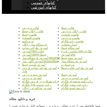
کتابهای عمومی
کتابهای آموزشی
قالب جوملا
قالب وردپرس
قالب رایگان وردپرس
قالب رایگان جوملا
هاست نامحدود
هاست جوملا
هاست وردپرس
هاست اقتصادی
هاست ربات تلگرام
خرید دامنه
ایمیل تبلیغاتی
فروشگاه ساز رایگان
آموزشگاه جوملا
آموزش طراحی سایت
ساخت ربات با php تلگرام
آموزش html و css
آموزش php
آموزش rsform جوملا
آموزش سئو جوملا
آموزش فروشگاه ساز hikashop
آموزش فروشگاه ساز
آموزش آگهی ساز djclassified
ویرچومارت
آموزش امنیت جوملا
آموزش طراحی قالب جوملا
آموزش طراحی سایت فروش
فایل
آموزش جوملا
آموزش سئو وردپرس
آموزش امنیت وردپرس
آموزش وردپرس
ربات دکمه شیشه ای تلگرام
ربات همکاری در فروش تلگرام
ربات جذب ممبر تلگرام
ربات پیوست فایل تلگرام
ربات ضد اسپم تلگرام
آموزش ووکامرس رایگان
خرید و دانلود مقاله
شما بلافاصله پس از خرید مقاله ، پروژه و ... میتوانید فایل خریداری شده را