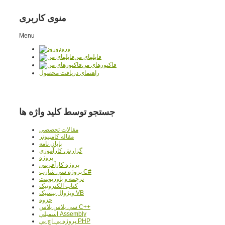
منوی کاربری
Menu
ورود
فایلهای من
فاکتورهای من
راهنمای دریافت محصول
جستجو توسط کلید واژه ها
مقالات تخصصي
مقاله کامپیوتر
پایان نامه
گزارش کارآموزي
پروژه
پروژه کارآفريني
پروژه سي شارپ C#
ترجمه و پاورپوينت
کتاب الکترونيک
ويژوال بيسيک VB
جزوه
سي پلاس پلاس C++
اسمبلي Assembly
پروژه پي اچ پي PHP