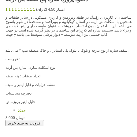
امتیاز 4.50 (2 رای)
1
1
1
1
1
1
1
1
1
1
ساختمان با کاربری پارکینگ در طبقه زیرزمین و کاربری مسکونی در سایر طبقات و
همچنین با اسکلت بتن آرمه در استان کهگیلویه و بویراحمد و مشخصاً در شهر یاسوج
می باشد. این ساختمان بدون احتساب خرپشته به عنوان طبقه ، دارای پنج طبقه می
باشد. سیستم سازه ای که برای این ساختمان در نظر گرفته شده است در جهت x و در
جهت y قاب خمشی بتن آرمه متوسط + دیوار برشی متوسط می باشد.
سقف سازه از نوع تیرچه و بلوک با بلوک پلی استایرن و خاک منطقه تیپ ۳ می باشد.
فهرست :
نوع اسکلت سازه : سازه بتن آرمه
تعداد طبقات : پنج طبقه
نقشه جزئیات و فایل ایتبز و سیف
دفترچه محاسبات
فایل ایتبز پروژه بتن
پروژه
3,000 تومان