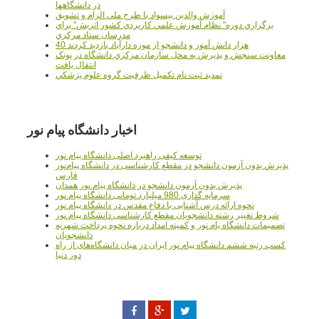
در دانشگاهها
آموزش والدين بيسواد با طرح ملي الزام و تشويق
برگزاري دوره" نظام آموزش علمي كاربردي كشور اتريش" براي
مدرسان ستاد مرکزي
40 هزار دانش آموز و دانشجو از موزه دارآباد بازديد کردند
معاونت سنجش و پذيرش به محل سازمان مرکزي دانشگاه در پونک
انتقال يافت
تمديد ثبت نام تکميل ظرفيت گروه علوم پزشکي
اخبار دانشگاه پیام نور
توسعه کیفی راهبرد اصلی دانشگاه پیام نور
پذیرش بدون آزمون دانشجو در مقطع کارشناسی در دانشگاه پیام‌نور
فارس
پذیرش بدون آزمون دانشجو در دانشگاه پیام نور همدان
سرمایه گذاری 980 میلیارد تومانی دانشگاه پیام نور
نحوه ارائه درس آشنایی با دفاع مقدس در دانشگاه پیام نور
شروط تغییر رشته دانشجویان مقطع کارشناسی دانشگاه پیام نور
تصمیمات دانشگاه یام نور و کمیته امداد درباره نحوه پرداخت شهریه
دانشجویان
کسب رتبه ششم دانشگاه پیام نور ایران در میان دانشگاه‌های از راه
دور دنیا