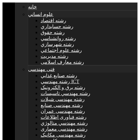
خانه
علوم انساني
رشته اقتصاد
رشته حسابداري
رشته حقوق
رشته روانشناسي
رشته شهرسازي
رشته علوم اجتماعي
رشته مديريت
رشته معارف اسلامی
فنی مهندسی
رشته صنايع غذايي
رشته مهندسي ICT
رشته برق و الکترونيک
رشته مهندسي تاسيسات
رشته مهندسی شیلات
رشته مهندسی صنایع
رشته مهندسی عمران
رشته فناوری اطلاعات
رشته مهندسي متالوژي
رشته مهندسی معماری
رشته مهندسی مکانیک