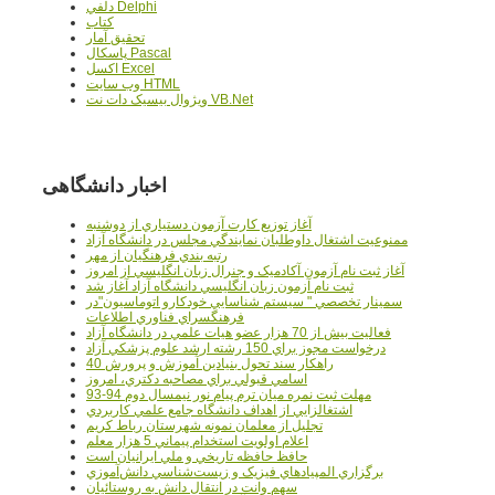
دلفي Delphi
کتاب
تحقيق آمار
پاسکال Pascal
اکسل Excel
وب سايت HTML
ويژوال بيسيک دات نت VB.Net
اخبار دانشگاهی
آغاز توزيع کارت آزمون دستياري از دوشنبه
ممنوعيت اشتغال داوطلبان نمايندگي مجلس در دانشگاه آزاد
رتبه بندي فرهنگيان از مهر
آغاز ثبت نام آزمون آکادميک و جنرال زبان انگليسي از امروز
ثبت نام آزمون زبان انگليسي دانشگاه آزاد آغاز شد
سمينار تخصصي " سيستم شناسايي خودکارو اتوماسيون"در
فرهنگسراي فناوري اطلاعات
فعاليت بيش از 70 هزار عضو هيات علمي در دانشگاه آزاد
درخواست مجوز براي 150 رشته ارشد علوم پزشکي آزاد
40 راهکار سند تحول بنيادين آموزش و پرورش
اسامي قبولي براي مصاحبه دکتري، امروز
مهلت ثبت نمره میان ترم پیام نور نیمسال دوم 94-93
اشتغالزايي از اهداف دانشگاه جامع علمي کاربردي
تجليل از معلمان نمونه شهرستان رباط کريم
اعلام اولويت استخدام پيماني 5 هزار معلم
حافظ حافظه تاريخي و ملي ايرانيان است
برگزاري المپيادهاي فيزيک و زيست‌شناسي دانش‌آموزي
سهم وانت در انتقال دانش به روستائيان