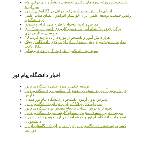
دانشجويان روزانه دوره هاي دكتري تخصصي دانشگاه هاي دولتي وام
مي گيرند
اجراي طرح توسعه مدارس غير دولتي در 27 استان کشور
رئيس جمعيت توسعه علمي ايران خواستار افزايش اعضاي هيات علمي
در دانشگاهها
آموزش والدين بيسواد با طرح ملي الزام و تشويق
برگزاري دوره" نظام آموزش علمي كاربردي كشور اتريش" براي
مدرسان ستاد مرکزي
40 هزار دانش آموز و دانشجو از موزه دارآباد بازديد کردند
معاونت سنجش و پذيرش به محل سازمان مرکزي دانشگاه در پونک
انتقال يافت
تمديد ثبت نام تکميل ظرفيت گروه علوم پزشکي
اخبار دانشگاه پیام نور
توسعه کیفی راهبرد اصلی دانشگاه پیام نور
پذیرش بدون آزمون دانشجو در مقطع کارشناسی در دانشگاه پیام‌نور
فارس
پذیرش بدون آزمون دانشجو در دانشگاه پیام نور همدان
سرمایه گذاری 980 میلیارد تومانی دانشگاه پیام نور
نحوه ارائه درس آشنایی با دفاع مقدس در دانشگاه پیام نور
شروط تغییر رشته دانشجویان مقطع کارشناسی دانشگاه پیام نور
تصمیمات دانشگاه یام نور و کمیته امداد درباره نحوه پرداخت شهریه
دانشجویان
کسب رتبه ششم دانشگاه پیام نور ایران در میان دانشگاه‌های از راه
دور دنیا