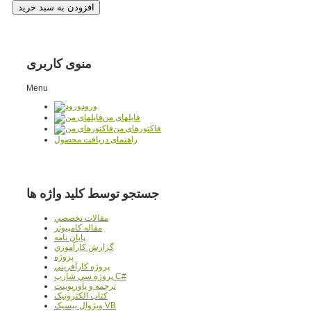
منوی کاربری
Menu
ورود
فایلهای من
فاکتورهای من
راهنمای دریافت محصول
جستجو توسط کلید واژه ها
مقالات تخصصي
مقاله کامپیوتر
پایان نامه
گزارش کارآموزي
پروژه
پروژه کارآفريني
پروژه سي شارپ C#
ترجمه و پاورپوينت
کتاب الکترونيک
ويژوال بيسيک VB