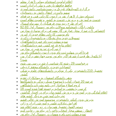
اعلام اولويت استخدام پيماني 5 هزار معلم
حافظ حافظه تاريخي و ملي ايرانيان است
برگزاري المپيادهاي فيزيک و زيست‌شناسي دانش‌آموزي
سهم وانت در انتقال دانش به روستائيان
ثبت‌نام بيش از 9 هزار نفر در آزمون کارداني فني و حرفه‌اي
خدمت به آموزش و پرورش، خدمت به کشور و تقويت نظام است
اجراي طرح رتبه بندي فرهنگيان از مهرماه امسال
دانلود رایگان پاسخنامه سوالات پیام نور نیمسال اول 93-92
اختصاص 5 درصد از محل عوارض گاز مصرفي براي نوسازي مدارس
نام نويسي کارداني نظام جديد؛ از امروز
تسهيلات جديد بنياد نخبگان به دانشجويان دکتري
تمديد مهلت ثبت نام عمره دانشگاهيان
اعلام نتايج قرعه کشي عمره دانشگاهيان
ازسرگيري توزيع شير در مدارس
فردا آخرین مهلت ثبت نام بدون آزمون دانشگاه پیام نور
آیا تکمیل ظرفیت ارشد فراگیر پیام نور نوبت چهاردهم برگزار می
شود؟
درخواست 29 رشته کارشناسي ارشد بررسي مي شود
انتصابات جديد در دانشگاه محقق اردبيلي
تحصيل 210 دانشجو در يکي از نوپاترين دانشکده‌هاي علوم پزشکي
کشور
بدهي دانشگاه اصفهان به پيمانکاران تغذيه
عرضه 20 عنوان کتاب با موضوع سبک زندگي به دانشگاه‌ها
لزوم اصلاح ساختار آيين نامه نشريات دانشگاهي
18 کرسي پژوهشي به اساتيد برجسته اهدا شده است
اعلام آمادگي وزير آموزش و پرورش کشورمان براي در اختيار گذاشتن
تجربيات آموزشي به ديگر کشورهاي
پذيرش بدون کنکور دانشجو در موسسه آموزش عالي قشم
افزايش تبادلات علمي و آموزشي ايران و ژاپن
دستورالعمل تحصیل همزمان در دو رشته اعلام شد
اخطار : سقف مجاز انتخاب واحد را در پیام نور رعایت کنید
تمدید مهلت ثبت نام و مهمان در نیمسال اول پیام نور