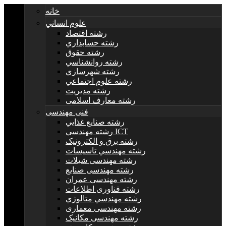
خانه
علوم انساني
رشته اقتصاد
رشته حسابداري
رشته حقوق
رشته روانشناسي
رشته شهرسازي
رشته علوم اجتماعي
رشته مديريت
رشته معارف اسلامی
فنی مهندسی
رشته صنايع غذايي
رشته مهندسي ICT
رشته برق و الکترونيک
رشته مهندسي تاسيسات
رشته مهندسی شیلات
رشته مهندسی صنایع
رشته مهندسی عمران
رشته فناوری اطلاعات
رشته مهندسي متالوژي
رشته مهندسی معماری
رشته مهندسی مکانیک