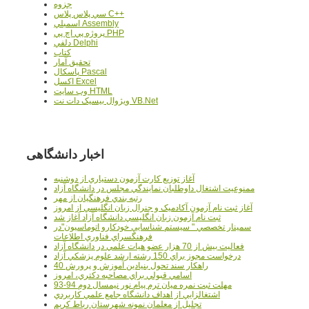
جزوه
سي پلاس پلاس C++
اسمبلي Assembly
پروژه پي اچ پي PHP
دلفي Delphi
کتاب
تحقيق آمار
پاسکال Pascal
اکسل Excel
وب سايت HTML
ويژوال بيسيک دات نت VB.Net
اخبار دانشگاهی
آغاز توزيع کارت آزمون دستياري از دوشنبه
ممنوعيت اشتغال داوطلبان نمايندگي مجلس در دانشگاه آزاد
رتبه بندي فرهنگيان از مهر
آغاز ثبت نام آزمون آکادميک و جنرال زبان انگليسي از امروز
ثبت نام آزمون زبان انگليسي دانشگاه آزاد آغاز شد
سمينار تخصصي " سيستم شناسايي خودکارو اتوماسيون"در
فرهنگسراي فناوري اطلاعات
فعاليت بيش از 70 هزار عضو هيات علمي در دانشگاه آزاد
درخواست مجوز براي 150 رشته ارشد علوم پزشکي آزاد
40 راهکار سند تحول بنيادين آموزش و پرورش
اسامي قبولي براي مصاحبه دکتري، امروز
مهلت ثبت نمره میان ترم پیام نور نیمسال دوم 94-93
اشتغالزايي از اهداف دانشگاه جامع علمي کاربردي
تجليل از معلمان نمونه شهرستان رباط کريم