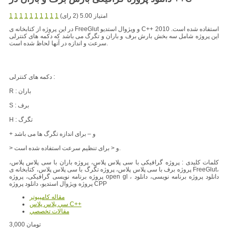
امتیاز 5.00 (2 رای)
1
1
1
1
1
1
1
1
1
1
استفاده شده است.
در این پروژه از کتابخانه ی FreeGlut و ویژوال استدیو C++ 2010
این پروژه شامل سه بخش بارش برف و باران و تگرگ می باشد که دکمه های کنترلی
سرعت و اندازه در آنها لحاظ شده است.
دکمه های کنترلی :
R : باران
S : برف
H : تگرگ
+ و – برای اندازه تگرگ ها می باشد
> و < برای تنظیم سرعت استفاده شده است.
کلمات کلیدی : پروژه گرافیکی با سی پلاس پلاس، پروژه باران با سی پلاس پلاس،
پروژه برف با سی پلاس پلاس، پروژه تگرگ با سی پلاس پلاس، کتابخانه ی FreeGlut،
پروژه برنامه نویسی گرافیکی، پروژه open gl ، دانلود پروژه برنامه نویسی، دانلود
پروژه ویژوال استدیو، دانلود پروژه CPP
مقاله کامپیوتر
سي پلاس پلاس C++
مقالات تخصصي
3,000 تومان