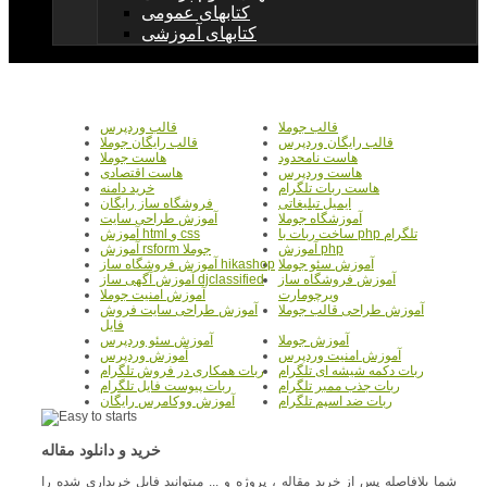
کتابهای عمومی
کتابهای آموزشی
قالب جوملا
قالب وردپرس
قالب رایگان وردپرس
قالب رایگان جوملا
هاست نامحدود
هاست جوملا
هاست وردپرس
هاست اقتصادی
هاست ربات تلگرام
خرید دامنه
ایمیل تبلیغاتی
فروشگاه ساز رایگان
آموزشگاه جوملا
آموزش طراحی سایت
ساخت ربات با php تلگرام
آموزش html و css
آموزش php
آموزش rsform جوملا
آموزش سئو جوملا
آموزش فروشگاه ساز hikashop
آموزش فروشگاه ساز
آموزش آگهی ساز djclassified
ویرچومارت
آموزش امنیت جوملا
آموزش طراحی قالب جوملا
آموزش طراحی سایت فروش
فایل
آموزش جوملا
آموزش سئو وردپرس
آموزش امنیت وردپرس
آموزش وردپرس
ربات دکمه شیشه ای تلگرام
ربات همکاری در فروش تلگرام
ربات جذب ممبر تلگرام
ربات پیوست فایل تلگرام
ربات ضد اسپم تلگرام
آموزش ووکامرس رایگان
خرید و دانلود مقاله
شما بلافاصله پس از خرید مقاله ، پروژه و ... میتوانید فایل خریداری شده را