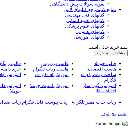
نمونه سوالات پیش دانشگاهی
منابع لاتین
مرجع کتابهای لاتین
کتابهای فنی مهندسی
کتابهای علوم انسانی
کتابهای علوم پزشکی
کتابهای عمومی
کتابهای آموزشی
سبد خرید خالی است
قالب جوملا
قالب وردپرس
قالب رایگا
هاست اقتصادی
هاست ربات تلگرام
خرید دامنه
ساخت ربات با php
آموزش html و css
آموزش php
تلگرام
آموزش آگهی ساز
آموزش امنیت جوملا
آموزش طرا
djclassified
جوملا
ربات جذب ممبر تلگرام
ربات پیوست فایل تلگرام
ربات ضد اس
بیشتر بخوانید..