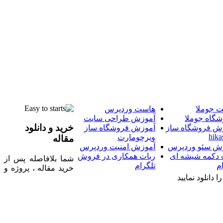
 جوملا
هاست وردپرس
شگاه جوملا
آموزش طراحی سایت
خرید و دانلود
ش فروشگاه ساز
آموزش فروشگاه ساز
hika
ویرچومارت
مقاله
ش سئو وردپرس
آموزش امنیت وردپرس
 دکمه شیشه ای
ربات همکاری در فروش
شما بلافاصله پس از
م
تلگرام
خرید مقاله ، پروژه و
 دانلود نمایید