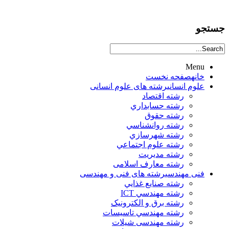
جستجو
Menu
خانه
صفحه نخست
علوم انساني
رشته های علوم انسانی
رشته اقتصاد
رشته حسابداري
رشته حقوق
رشته روانشناسي
رشته شهرسازي
رشته علوم اجتماعي
رشته مديريت
رشته معارف اسلامی
فنی مهندسی
رشته های فنی و مهندسی
رشته صنايع غذايي
رشته مهندسي ICT
رشته برق و الکترونيک
رشته مهندسي تاسيسات
رشته مهندسی شیلات