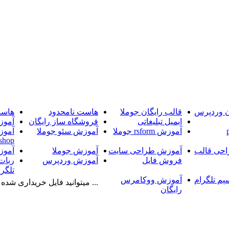
ن وردپرس
قالب رایگان جوملا
هاست نامحدود
هاست
ایمیل تبلیغاتی
فروشگاه ساز رایگان
آموز
آموزش rsform جوملا
آموزش سئو جوملا
آموز
shop
حی قالب
آموزش طراحی سایت
آموزش جوملا
آموز
فروش فایل
آموزش وردپرس
ربات
تلگرا
پم تلگرام
آموزش ووکامرس
... میتوانید فایل خریداری شده را
رایگان