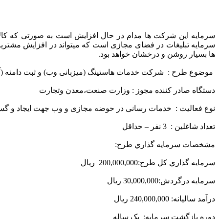
سرمایه این شرکت ها مدام در حال افزایش است به صورتی که کالا
سرمایه تبلیغات در فضای مجازی است که میتواند در افزایش مشتریان
ها بسیار روشن و درخشان خواهد بود.
موضوع طرح : شرکت خدمات هاستینگ (میزبانی وب) و ثبت دامنه (آد
دستگاه صادر کننده مجوز : وزارت صنعت،معدن وتجارت
نوع فعالیت : خدمات رسانی در حوضه مجازی و وب جهت ایجاد و گ
تعداد شاغلین : 3 نفر – حداقل
مشخصات سرمايه گذاري طرح:
سرمايه گذاري كل طرح:200,000,000 ریال
سرمايه درگردش:30,000,000 ریال
درآمد ساليانه: 240,000,000 ریال
دوره بازگشت سرمايه: یک ساله