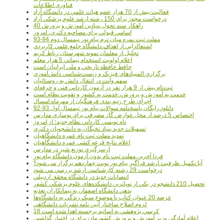
فناوري اطلاعات
فعاليت بيش از 70 هزار عضو هيات علمي در دانشگاه آزاد
درخواست مجوز براي 150 رشته ارشد علوم پزشکي آزاد
40 راهکار سند تحول بنيادين آموزش و پرورش
اسامي قبولي براي مصاحبه دکتري، امروز
مهلت ثبت نمره میان ترم پیام نور نیمسال دوم 94-93
اشتغالزايي از اهداف دانشگاه جامع علمي کاربردي
تجليل از معلمان نمونه شهرستان رباط کريم
اعلام اولويت استخدام پيماني 5 هزار معلم
حافظ حافظه تاريخي و ملي ايرانيان است
برگزاري المپيادهاي فيزيک و زيست‌شناسي دانش‌آموزي
سهم وانت در انتقال دانش به روستائيان
ثبت‌نام بيش از 9 هزار نفر در آزمون کارداني فني و حرفه‌اي
خدمت به آموزش و پرورش، خدمت به کشور و تقويت نظام است
اجراي طرح رتبه بندي فرهنگيان از مهرماه امسال
دانلود رایگان پاسخنامه سوالات پیام نور نیمسال اول 93-92
اختصاص 5 درصد از محل عوارض گاز مصرفي براي نوسازي مدارس
نام نويسي کارداني نظام جديد؛ از امروز
تسهيلات جديد بنياد نخبگان به دانشجويان دکتري
تمديد مهلت ثبت نام عمره دانشگاهيان
اعلام نتايج قرعه کشي عمره دانشگاهيان
ازسرگيري توزيع شير در مدارس
فردا آخرین مهلت ثبت نام بدون آزمون دانشگاه پیام نور
آیا تکمیل ظرفیت ارشد فراگیر پیام نور نوبت چهاردهم برگزار می شود؟
درخواست 29 رشته کارشناسي ارشد بررسي مي شود
انتصابات جديد در دانشگاه محقق اردبيلي
تحصيل 210 دانشجو در يکي از نوپاترين دانشکده‌هاي علوم پزشکي کشور
بدهي دانشگاه اصفهان به پيمانکاران تغذيه
عرضه 20 عنوان کتاب با موضوع سبک زندگي به دانشگاه‌ها
لزوم اصلاح ساختار آيين نامه نشريات دانشگاهي
18 کرسي پژوهشي به اساتيد برجسته اهدا شده است
اعلام آمادگي وزير آموزش و پرورش کشورمان براي در اختيار گذاشتن