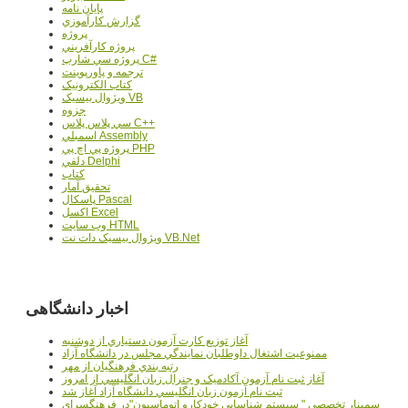
پایان نامه
گزارش کارآموزي
پروژه
پروژه کارآفريني
پروژه سي شارپ C#
ترجمه و پاورپوينت
کتاب الکترونيک
ويژوال بيسيک VB
جزوه
سي پلاس پلاس C++
اسمبلي Assembly
پروژه پي اچ پي PHP
دلفي Delphi
کتاب
تحقيق آمار
پاسکال Pascal
اکسل Excel
وب سايت HTML
ويژوال بيسيک دات نت VB.Net
اخبار دانشگاهی
آغاز توزيع کارت آزمون دستياري از دوشنبه
ممنوعيت اشتغال داوطلبان نمايندگي مجلس در دانشگاه آزاد
رتبه بندي فرهنگيان از مهر
آغاز ثبت نام آزمون آکادميک و جنرال زبان انگليسي از امروز
ثبت نام آزمون زبان انگليسي دانشگاه آزاد آغاز شد
سمينار تخصصي " سيستم شناسايي خودکارو اتوماسيون"در فرهنگسراي