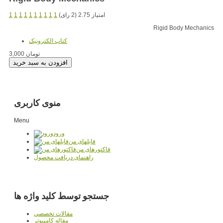
امتیاز 2.75 (2 رای)
1
1
1
1
1
1
1
1
1
1
Rigid Body Mechanics
کتاب الکترونيک
3,000 تومان
منوی کاربری
Menu
ورود
فایلهای من
فاکتورهای من
راهنمای دریافت محصول
جستجو توسط کلید واژه ها
مقالات تخصصي
مقاله کامپیوتر