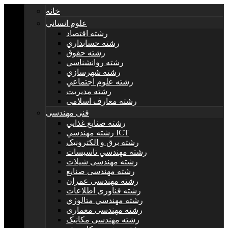
خانه
علوم انساني
رشته اقتصاد
رشته حسابداري
رشته حقوق
رشته روانشناسي
رشته شهرسازي
رشته علوم اجتماعي
رشته مديريت
رشته معارف اسلامی
فنی مهندسی
رشته صنايع غذايي
رشته مهندسي ICT
رشته برق و الکترونيک
رشته مهندسي تاسيسات
رشته مهندسی شیلات
رشته مهندسی صنایع
رشته مهندسی عمران
رشته فناوری اطلاعات
رشته مهندسي متالوژي
رشته مهندسی معماری
رشته مهندسی مکانیک