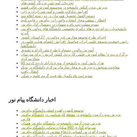
تجربيات آموزشي به ديگر کشورهاي
پذيرش بدون کنکور دانشجو در موسسه آموزش عالي قشم
افزايش تبادلات علمي و آموزشي ايران و ژاپن
دستورالعمل تحصیل همزمان در دو رشته اعلام شد
اخطار : سقف مجاز انتخاب واحد را در پیام نور رعایت کنید
تمدید مهلت ثبت نام و مهمان در نیمسال اول پیام نور
دانشجويان روزانه دوره هاي دكتري تخصصي دانشگاه هاي دولتي وام مي
گيرند
اجراي طرح توسعه مدارس غير دولتي در 27 استان کشور
رئيس جمعيت توسعه علمي ايران خواستار افزايش اعضاي هيات علمي در
دانشگاهها
آموزش والدين بيسواد با طرح ملي الزام و تشويق
برگزاري دوره" نظام آموزش علمي كاربردي كشور اتريش" براي مدرسان
ستاد مرکزي
40 هزار دانش آموز و دانشجو از موزه دارآباد بازديد کردند
معاونت سنجش و پذيرش به محل سازمان مرکزي دانشگاه در پونک
انتقال يافت
تمديد ثبت نام تکميل ظرفيت گروه علوم پزشکي
اخبار دانشگاه پیام نور
توسعه کیفی راهبرد اصلی دانشگاه پیام نور
پذیرش بدون آزمون دانشجو در مقطع کارشناسی در دانشگاه پیام‌نور
فارس
پذیرش بدون آزمون دانشجو در دانشگاه پیام نور همدان
سرمایه گذاری 980 میلیارد تومانی دانشگاه پیام نور
نحوه ارائه درس آشنایی با دفاع مقدس در دانشگاه پیام نور
شروط تغییر رشته دانشجویان مقطع کارشناسی دانشگاه پیام نور