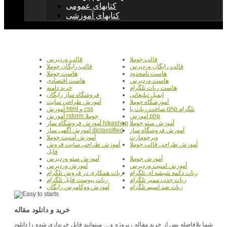
کتابهای عمومی
کتابهای آموزشی
قالب جوملا
قالب وردپرس
قالب رایگان وردپرس
قالب رایگان جوملا
هاست نامحدود
هاست جوملا
هاست وردپرس
هاست اقتصادی
هاست ربات تلگرام
خرید دامنه
ایمیل تبلیغاتی
فروشگاه ساز رایگان
آموزشگاه جوملا
آموزش طراحی سایت
ساخت ربات با php تلگرام
آموزش html و css
آموزش php
آموزش rsform جوملا
آموزش سئو جوملا
آموزش فروشگاه ساز hikashop
آموزش فروشگاه ساز
آموزش آگهی ساز djclassified
ویرچومارت
آموزش امنیت جوملا
آموزش طراحی قالب جوملا
آموزش طراحی سایت فروش
فایل
آموزش جوملا
آموزش سئو وردپرس
آموزش امنیت وردپرس
آموزش وردپرس
ربات دکمه شیشه ای تلگرام
ربات همکاری در فروش تلگرام
ربات جذب ممبر تلگرام
ربات پیوست فایل تلگرام
ربات ضد اسپم تلگرام
آموزش ووکامرس رایگان
خرید و دانلود مقاله
شما بلافاصله پس از خرید مقاله ، پروژه و ... میتوانید فایل خریداری شده را دانلود