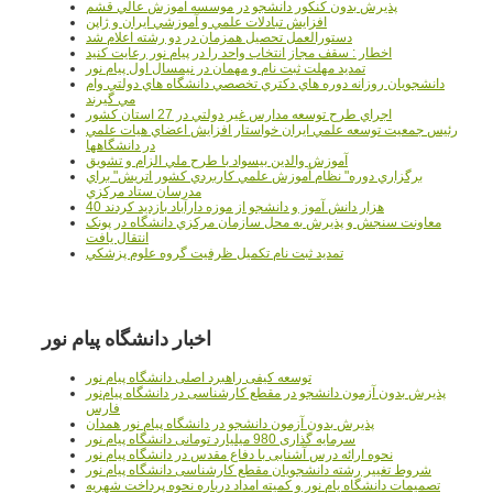
پذيرش بدون کنکور دانشجو در موسسه آموزش عالي قشم
افزايش تبادلات علمي و آموزشي ايران و ژاپن
دستورالعمل تحصیل همزمان در دو رشته اعلام شد
اخطار : سقف مجاز انتخاب واحد را در پیام نور رعایت کنید
تمدید مهلت ثبت نام و مهمان در نیمسال اول پیام نور
دانشجويان روزانه دوره هاي دكتري تخصصي دانشگاه هاي دولتي وام
مي گيرند
اجراي طرح توسعه مدارس غير دولتي در 27 استان کشور
رئيس جمعيت توسعه علمي ايران خواستار افزايش اعضاي هيات علمي
در دانشگاهها
آموزش والدين بيسواد با طرح ملي الزام و تشويق
برگزاري دوره" نظام آموزش علمي كاربردي كشور اتريش" براي
مدرسان ستاد مرکزي
40 هزار دانش آموز و دانشجو از موزه دارآباد بازديد کردند
معاونت سنجش و پذيرش به محل سازمان مرکزي دانشگاه در پونک
انتقال يافت
تمديد ثبت نام تکميل ظرفيت گروه علوم پزشکي
اخبار دانشگاه پیام نور
توسعه کیفی راهبرد اصلی دانشگاه پیام نور
پذیرش بدون آزمون دانشجو در مقطع کارشناسی در دانشگاه پیام‌نور
فارس
پذیرش بدون آزمون دانشجو در دانشگاه پیام نور همدان
سرمایه گذاری 980 میلیارد تومانی دانشگاه پیام نور
نحوه ارائه درس آشنایی با دفاع مقدس در دانشگاه پیام نور
شروط تغییر رشته دانشجویان مقطع کارشناسی دانشگاه پیام نور
تصمیمات دانشگاه یام نور و کمیته امداد درباره نحوه پرداخت شهریه