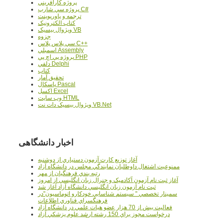
پروژه کارآفريني
پروژه سي شارپ C#
ترجمه و پاورپوينت
کتاب الکترونيک
ويژوال بيسيک VB
جزوه
سي پلاس پلاس C++
اسمبلي Assembly
پروژه پي اچ پي PHP
دلفي Delphi
کتاب
تحقيق آمار
پاسکال Pascal
اکسل Excel
وب سايت HTML
ويژوال بيسيک دات نت VB.Net
اخبار دانشگاهی
آغاز توزيع کارت آزمون دستياري از دوشنبه
ممنوعيت اشتغال داوطلبان نمايندگي مجلس در دانشگاه آزاد
رتبه بندي فرهنگيان از مهر
آغاز ثبت نام آزمون آکادميک و جنرال زبان انگليسي از امروز
ثبت نام آزمون زبان انگليسي دانشگاه آزاد آغاز شد
سمينار تخصصي " سيستم شناسايي خودکارو اتوماسيون"در
فرهنگسراي فناوري اطلاعات
فعاليت بيش از 70 هزار عضو هيات علمي در دانشگاه آزاد
درخواست مجوز براي 150 رشته ارشد علوم پزشکي آزاد