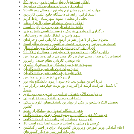
40 راهکار سند تحول بنيادين آموزش و پرورش
اسامي قبولي براي مصاحبه دکتري، امروز
مهلت ثبت نمره میان ترم پیام نور نیمسال دوم 94-93
اشتغالزايي از اهداف دانشگاه جامع علمي کاربردي
تجليل از معلمان نمونه شهرستان رباط کريم
اعلام اولويت استخدام پيماني 5 هزار معلم
حافظ حافظه تاريخي و ملي ايرانيان است
برگزاري المپيادهاي فيزيک و زيست‌شناسي دانش‌آموزي
سهم وانت در انتقال دانش به روستائيان
ثبت‌نام بيش از 9 هزار نفر در آزمون کارداني فني و حرفه‌اي
خدمت به آموزش و پرورش، خدمت به کشور و تقويت نظام است
اجراي طرح رتبه بندي فرهنگيان از مهرماه امسال
دانلود رایگان پاسخنامه سوالات پیام نور نیمسال اول 93-92
اختصاص 5 درصد از محل عوارض گاز مصرفي براي نوسازي مدارس
نام نويسي کارداني نظام جديد؛ از امروز
تسهيلات جديد بنياد نخبگان به دانشجويان دکتري
تمديد مهلت ثبت نام عمره دانشگاهيان
اعلام نتايج قرعه کشي عمره دانشگاهيان
ازسرگيري توزيع شير در مدارس
فردا آخرین مهلت ثبت نام بدون آزمون دانشگاه پیام نور
آیا تکمیل ظرفیت ارشد فراگیر پیام نور نوبت چهاردهم برگزار می
شود؟
درخواست 29 رشته کارشناسي ارشد بررسي مي شود
انتصابات جديد در دانشگاه محقق اردبيلي
تحصيل 210 دانشجو در يکي از نوپاترين دانشکده‌هاي علوم پزشکي
کشور
بدهي دانشگاه اصفهان به پيمانکاران تغذيه
عرضه 20 عنوان کتاب با موضوع سبک زندگي به دانشگاه‌ها
لزوم اصلاح ساختار آيين نامه نشريات دانشگاهي
18 کرسي پژوهشي به اساتيد برجسته اهدا شده است
اعلام آمادگي وزير آموزش و پرورش کشورمان براي در اختيار گذاشتن
تجربيات آموزشي به ديگر کشورهاي