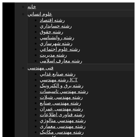
خانه
علوم انساني
رشته اقتصاد
رشته حسابداري
رشته حقوق
رشته روانشناسي
رشته شهرسازي
رشته علوم اجتماعي
رشته مديريت
رشته معارف اسلامی
فنی مهندسی
رشته صنايع غذايي
رشته مهندسي ICT
رشته برق و الکترونيک
رشته مهندسي تاسيسات
رشته مهندسی شیلات
رشته مهندسی صنایع
رشته مهندسی عمران
رشته فناوری اطلاعات
رشته مهندسي متالوژي
رشته مهندسی معماری
رشته مهندسی مکانیک