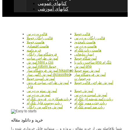
کتابهای عمومی
کتابهای آموزشی
قالب جوملا
قالب وردپرس
قالب رایگان وردپرس
قالب رایگان جوملا
هاست نامحدود
هاست جوملا
هاست وردپرس
هاست اقتصادی
هاست ربات تلگرام
خرید دامنه
ایمیل تبلیغاتی
فروشگاه ساز رایگان
آموزشگاه جوملا
آموزش طراحی سایت
ساخت ربات با php تلگرام
آموزش html و css
آموزش php
آموزش rsform جوملا
آموزش سئو جوملا
آموزش فروشگاه ساز hikashop
آموزش فروشگاه ساز
آموزش آگهی ساز djclassified
ویرچومارت
آموزش امنیت جوملا
آموزش طراحی قالب جوملا
آموزش طراحی سایت فروش
فایل
آموزش جوملا
آموزش سئو وردپرس
آموزش امنیت وردپرس
آموزش وردپرس
ربات دکمه شیشه ای تلگرام
ربات همکاری در فروش تلگرام
ربات جذب ممبر تلگرام
ربات پیوست فایل تلگرام
ربات ضد اسپم تلگرام
آموزش ووکامرس رایگان
خرید و دانلود مقاله
شما بلافاصله پس از خرید مقاله ، پروژه و ... میتوانید فایل خریداری شده را