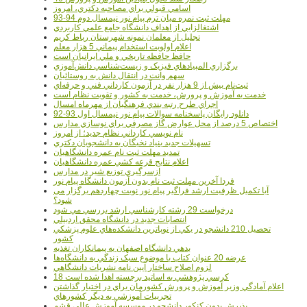
اسامي قبولي براي مصاحبه دکتري، امروز
مهلت ثبت نمره میان ترم پیام نور نیمسال دوم 94-93
اشتغالزايي از اهداف دانشگاه جامع علمي کاربردي
تجليل از معلمان نمونه شهرستان رباط کريم
اعلام اولويت استخدام پيماني 5 هزار معلم
حافظ حافظه تاريخي و ملي ايرانيان است
برگزاري المپيادهاي فيزيک و زيست‌شناسي دانش‌آموزي
سهم وانت در انتقال دانش به روستائيان
ثبت‌نام بيش از 9 هزار نفر در آزمون کارداني فني و حرفه‌اي
خدمت به آموزش و پرورش، خدمت به کشور و تقويت نظام است
اجراي طرح رتبه بندي فرهنگيان از مهرماه امسال
دانلود رایگان پاسخنامه سوالات پیام نور نیمسال اول 93-92
اختصاص 5 درصد از محل عوارض گاز مصرفي براي نوسازي مدارس
نام نويسي کارداني نظام جديد؛ از امروز
تسهيلات جديد بنياد نخبگان به دانشجويان دکتري
تمديد مهلت ثبت نام عمره دانشگاهيان
اعلام نتايج قرعه کشي عمره دانشگاهيان
ازسرگيري توزيع شير در مدارس
فردا آخرین مهلت ثبت نام بدون آزمون دانشگاه پیام نور
آیا تکمیل ظرفیت ارشد فراگیر پیام نور نوبت چهاردهم برگزار می
شود؟
درخواست 29 رشته کارشناسي ارشد بررسي مي شود
انتصابات جديد در دانشگاه محقق اردبيلي
تحصيل 210 دانشجو در يکي از نوپاترين دانشکده‌هاي علوم پزشکي
کشور
بدهي دانشگاه اصفهان به پيمانکاران تغذيه
عرضه 20 عنوان کتاب با موضوع سبک زندگي به دانشگاه‌ها
لزوم اصلاح ساختار آيين نامه نشريات دانشگاهي
18 کرسي پژوهشي به اساتيد برجسته اهدا شده است
اعلام آمادگي وزير آموزش و پرورش کشورمان براي در اختيار گذاشتن
تجربيات آموزشي به ديگر کشورهاي
پذيرش بدون کنکور دانشجو در موسسه آموزش عالي قشم