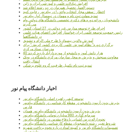
افزايش تبادلات علمي و آموزشي ايران و ژاپن
دستورالعمل تحصیل همزمان در دو رشته اعلام شد
اخطار : سقف مجاز انتخاب واحد را در پیام نور رعایت کنید
تمدید مهلت ثبت نام و مهمان در نیمسال اول پیام نور
دانشجويان روزانه دوره هاي دكتري تخصصي دانشگاه هاي دولتي وام
مي گيرند
اجراي طرح توسعه مدارس غير دولتي در 27 استان کشور
رئيس جمعيت توسعه علمي ايران خواستار افزايش اعضاي هيات علمي
در دانشگاهها
آموزش والدين بيسواد با طرح ملي الزام و تشويق
برگزاري دوره" نظام آموزش علمي كاربردي كشور اتريش" براي
مدرسان ستاد مرکزي
40 هزار دانش آموز و دانشجو از موزه دارآباد بازديد کردند
معاونت سنجش و پذيرش به محل سازمان مرکزي دانشگاه در پونک
انتقال يافت
تمديد ثبت نام تکميل ظرفيت گروه علوم پزشکي
اخبار دانشگاه پیام نور
توسعه کیفی راهبرد اصلی دانشگاه پیام نور
پذیرش بدون آزمون دانشجو در مقطع کارشناسی در دانشگاه پیام‌نور
فارس
پذیرش بدون آزمون دانشجو در دانشگاه پیام نور همدان
سرمایه گذاری 980 میلیارد تومانی دانشگاه پیام نور
نحوه ارائه درس آشنایی با دفاع مقدس در دانشگاه پیام نور
شروط تغییر رشته دانشجویان مقطع کارشناسی دانشگاه پیام نور
تصمیمات دانشگاه یام نور و کمیته امداد درباره نحوه پرداخت شهریه
دانشجویان