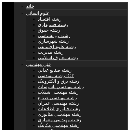
خانه
علوم انساني
رشته اقتصاد
رشته حسابداري
رشته حقوق
رشته روانشناسي
رشته شهرسازي
رشته علوم اجتماعي
رشته مديريت
رشته معارف اسلامی
فنی مهندسی
رشته صنايع غذايي
رشته مهندسي ICT
رشته برق و الکترونيک
رشته مهندسي تاسيسات
رشته مهندسی شیلات
رشته مهندسی صنایع
رشته مهندسی عمران
رشته فناوری اطلاعات
رشته مهندسي متالوژي
رشته مهندسی معماری
رشته مهندسی مکانیک