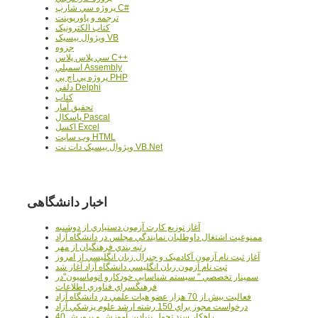
پروژه سي شارپ C#
ترجمه و پاورپوينت
کتاب الکترونيک
ويژوال بيسيک VB
جزوه
سي پلاس پلاس C++
اسمبلي Assembly
پروژه پي اچ پي PHP
دلفي Delphi
کتاب
تحقيق آمار
پاسکال Pascal
اکسل Excel
وب سايت HTML
ويژوال بيسيک دات نت VB.Net
اخبار دانشگاهی
آغاز توزيع کارت آزمون دستياري از دوشنبه
ممنوعيت اشتغال داوطلبان نمايندگي مجلس در دانشگاه آزاد
رتبه بندي فرهنگيان از مهر
آغاز ثبت نام آزمون آکادميک و جنرال زبان انگليسي از امروز
ثبت نام آزمون زبان انگليسي دانشگاه آزاد آغاز شد
سمينار تخصصي " سيستم شناسايي خودکارو اتوماسيون"در
فرهنگسراي فناوري اطلاعات
فعاليت بيش از 70 هزار عضو هيات علمي در دانشگاه آزاد
درخواست مجوز براي 150 رشته ارشد علوم پزشکي آزاد
40 راهکار سند تحول بنيادين آموزش و پرورش