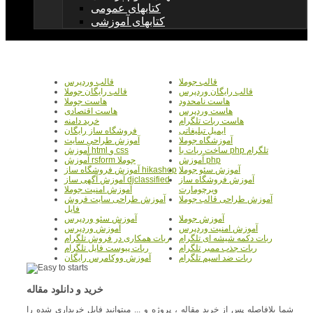
کتابهای عمومی
کتابهای آموزشی
قالب جوملا
قالب وردپرس
قالب رایگان وردپرس
قالب رایگان جوملا
هاست نامحدود
هاست جوملا
هاست وردپرس
هاست اقتصادی
هاست ربات تلگرام
خرید دامنه
ایمیل تبلیغاتی
فروشگاه ساز رایگان
آموزشگاه جوملا
آموزش طراحی سایت
ساخت ربات با php تلگرام
آموزش html و css
آموزش php
آموزش rsform جوملا
آموزش سئو جوملا
آموزش فروشگاه ساز hikashop
آموزش فروشگاه ساز
آموزش آگهی ساز djclassified
ویرچومارت
آموزش امنیت جوملا
آموزش طراحی قالب جوملا
آموزش طراحی سایت فروش
فایل
آموزش جوملا
آموزش سئو وردپرس
آموزش امنیت وردپرس
آموزش وردپرس
ربات دکمه شیشه ای تلگرام
ربات همکاری در فروش تلگرام
ربات جذب ممبر تلگرام
ربات پیوست فایل تلگرام
ربات ضد اسپم تلگرام
آموزش ووکامرس رایگان
خرید و دانلود مقاله
شما بلافاصله پس از خرید مقاله ، پروژه و ... میتوانید فایل خریداری شده را