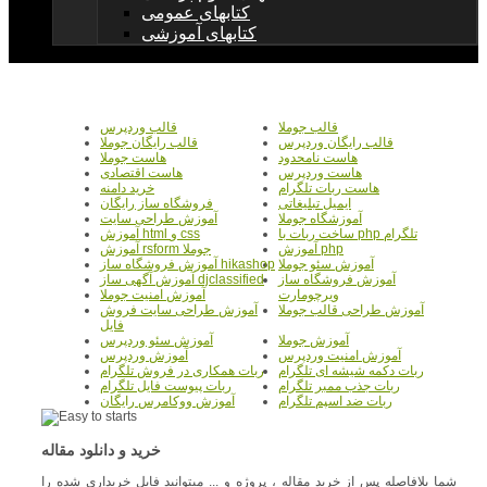
کتابهای عمومی
کتابهای آموزشی
قالب جوملا
قالب وردپرس
قالب رایگان وردپرس
قالب رایگان جوملا
هاست نامحدود
هاست جوملا
هاست وردپرس
هاست اقتصادی
هاست ربات تلگرام
خرید دامنه
ایمیل تبلیغاتی
فروشگاه ساز رایگان
آموزشگاه جوملا
آموزش طراحی سایت
ساخت ربات با php تلگرام
آموزش html و css
آموزش php
آموزش rsform جوملا
آموزش سئو جوملا
آموزش فروشگاه ساز hikashop
آموزش فروشگاه ساز
آموزش آگهی ساز djclassified
ویرچومارت
آموزش امنیت جوملا
آموزش طراحی قالب جوملا
آموزش طراحی سایت فروش
فایل
آموزش جوملا
آموزش سئو وردپرس
آموزش امنیت وردپرس
آموزش وردپرس
ربات دکمه شیشه ای تلگرام
ربات همکاری در فروش تلگرام
ربات جذب ممبر تلگرام
ربات پیوست فایل تلگرام
ربات ضد اسپم تلگرام
آموزش ووکامرس رایگان
خرید و دانلود مقاله
شما بلافاصله پس از خرید مقاله ، پروژه و ... میتوانید فایل خریداری شده را