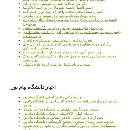
افزايش تبادلات علمي و آموزشي ايران و ژاپن
دستورالعمل تحصیل همزمان در دو رشته اعلام شد
اخطار : سقف مجاز انتخاب واحد را در پیام نور رعایت کنید
تمدید مهلت ثبت نام و مهمان در نیمسال اول پیام نور
دانشجويان روزانه دوره هاي دكتري تخصصي دانشگاه هاي دولتي وام
مي گيرند
اجراي طرح توسعه مدارس غير دولتي در 27 استان کشور
رئيس جمعيت توسعه علمي ايران خواستار افزايش اعضاي هيات علمي
در دانشگاهها
آموزش والدين بيسواد با طرح ملي الزام و تشويق
برگزاري دوره" نظام آموزش علمي كاربردي كشور اتريش" براي
مدرسان ستاد مرکزي
40 هزار دانش آموز و دانشجو از موزه دارآباد بازديد کردند
معاونت سنجش و پذيرش به محل سازمان مرکزي دانشگاه در پونک
انتقال يافت
تمديد ثبت نام تکميل ظرفيت گروه علوم پزشکي
اخبار دانشگاه پیام نور
توسعه کیفی راهبرد اصلی دانشگاه پیام نور
پذیرش بدون آزمون دانشجو در مقطع کارشناسی در دانشگاه پیام‌نور
فارس
پذیرش بدون آزمون دانشجو در دانشگاه پیام نور همدان
سرمایه گذاری 980 میلیارد تومانی دانشگاه پیام نور
نحوه ارائه درس آشنایی با دفاع مقدس در دانشگاه پیام نور
شروط تغییر رشته دانشجویان مقطع کارشناسی دانشگاه پیام نور
تصمیمات دانشگاه یام نور و کمیته امداد درباره نحوه پرداخت شهریه
دانشجویان