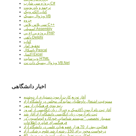
پروژه سي شارپ C#
ترجمه و پاورپوينت
کتاب الکترونيک
ويژوال بيسيک VB
جزوه
سي پلاس پلاس C++
اسمبلي Assembly
پروژه پي اچ پي PHP
دلفي Delphi
کتاب
تحقيق آمار
پاسکال Pascal
اکسل Excel
وب سايت HTML
ويژوال بيسيک دات نت VB.Net
اخبار دانشگاهی
آغاز توزيع کارت آزمون دستياري از دوشنبه
ممنوعيت اشتغال داوطلبان نمايندگي مجلس در دانشگاه آزاد
رتبه بندي فرهنگيان از مهر
آغاز ثبت نام آزمون آکادميک و جنرال زبان انگليسي از امروز
ثبت نام آزمون زبان انگليسي دانشگاه آزاد آغاز شد
سمينار تخصصي " سيستم شناسايي خودکارو اتوماسيون"در
فرهنگسراي فناوري اطلاعات
فعاليت بيش از 70 هزار عضو هيات علمي در دانشگاه آزاد
درخواست مجوز براي 150 رشته ارشد علوم پزشکي آزاد
40 راهکار سند تحول بنيادين آموزش و پرورش