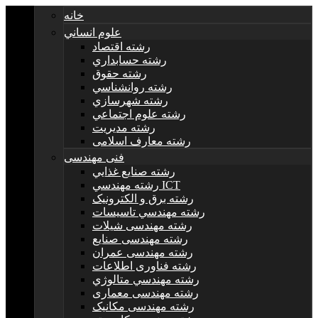
خانه
علوم انساني
رشته اقتصاد
رشته حسابداري
رشته حقوق
رشته روانشناسي
رشته شهرسازي
رشته علوم اجتماعي
رشته مديريت
رشته معارف اسلامی
فنی مهندسی
رشته صنايع غذايي
رشته مهندسي ICT
رشته برق و الکترونيک
رشته مهندسي تاسيسات
رشته مهندسی شیلات
رشته مهندسی صنایع
رشته مهندسی عمران
رشته فناوری اطلاعات
رشته مهندسي متالوژي
رشته مهندسی معماری
رشته مهندسی مکانیک