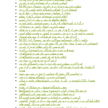
اسامي قبولي براي مصاحبه دکتري، امروز
مهلت ثبت نمره میان ترم پیام نور نیمسال دوم 94-93
اشتغالزايي از اهداف دانشگاه جامع علمي کاربردي
تجليل از معلمان نمونه شهرستان رباط کريم
اعلام اولويت استخدام پيماني 5 هزار معلم
حافظ حافظه تاريخي و ملي ايرانيان است
برگزاري المپيادهاي فيزيک و زيست‌شناسي دانش‌آموزي
سهم وانت در انتقال دانش به روستائيان
ثبت‌نام بيش از 9 هزار نفر در آزمون کارداني فني و حرفه‌اي
خدمت به آموزش و پرورش، خدمت به کشور و تقويت نظام است
اجراي طرح رتبه بندي فرهنگيان از مهرماه امسال
دانلود رایگان پاسخنامه سوالات پیام نور نیمسال اول 93-92
اختصاص 5 درصد از محل عوارض گاز مصرفي براي نوسازي مدارس
نام نويسي کارداني نظام جديد؛ از امروز
تسهيلات جديد بنياد نخبگان به دانشجويان دکتري
تمديد مهلت ثبت نام عمره دانشگاهيان
اعلام نتايج قرعه کشي عمره دانشگاهيان
ازسرگيري توزيع شير در مدارس
فردا آخرین مهلت ثبت نام بدون آزمون دانشگاه پیام نور
آیا تکمیل ظرفیت ارشد فراگیر پیام نور نوبت چهاردهم برگزار می
شود؟
درخواست 29 رشته کارشناسي ارشد بررسي مي شود
انتصابات جديد در دانشگاه محقق اردبيلي
تحصيل 210 دانشجو در يکي از نوپاترين دانشکده‌هاي علوم پزشکي
کشور
بدهي دانشگاه اصفهان به پيمانکاران تغذيه
عرضه 20 عنوان کتاب با موضوع سبک زندگي به دانشگاه‌ها
لزوم اصلاح ساختار آيين نامه نشريات دانشگاهي
18 کرسي پژوهشي به اساتيد برجسته اهدا شده است
اعلام آمادگي وزير آموزش و پرورش کشورمان براي در اختيار گذاشتن
تجربيات آموزشي به ديگر کشورهاي
پذيرش بدون کنکور دانشجو در موسسه آموزش عالي قشم