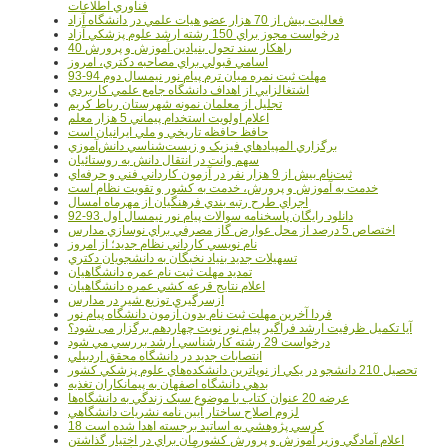
فناوري اطلاعات
فعاليت بيش از 70 هزار عضو هيات علمي در دانشگاه آزاد
درخواست مجوز براي 150 رشته ارشد علوم پزشکي آزاد
40 راهکار سند تحول بنيادين آموزش و پرورش
اسامي قبولي براي مصاحبه دکتري، امروز
مهلت ثبت نمره میان ترم پیام نور نیمسال دوم 94-93
اشتغالزايي از اهداف دانشگاه جامع علمي کاربردي
تجليل از معلمان نمونه شهرستان رباط کريم
اعلام اولويت استخدام پيماني 5 هزار معلم
حافظ حافظه تاريخي و ملي ايرانيان است
برگزاري المپيادهاي فيزيک و زيست‌شناسي دانش‌آموزي
سهم وانت در انتقال دانش به روستائيان
ثبت‌نام بيش از 9 هزار نفر در آزمون کارداني فني و حرفه‌اي
خدمت به آموزش و پرورش، خدمت به کشور و تقويت نظام است
اجراي طرح رتبه بندي فرهنگيان از مهرماه امسال
دانلود رایگان پاسخنامه سوالات پیام نور نیمسال اول 93-92
اختصاص 5 درصد از محل عوارض گاز مصرفي براي نوسازي مدارس
نام نويسي کارداني نظام جديد؛ از امروز
تسهيلات جديد بنياد نخبگان به دانشجويان دکتري
تمديد مهلت ثبت نام عمره دانشگاهيان
اعلام نتايج قرعه کشي عمره دانشگاهيان
ازسرگيري توزيع شير در مدارس
فردا آخرین مهلت ثبت نام بدون آزمون دانشگاه پیام نور
آیا تکمیل ظرفیت ارشد فراگیر پیام نور نوبت چهاردهم برگزار می شود؟
درخواست 29 رشته کارشناسي ارشد بررسي مي شود
انتصابات جديد در دانشگاه محقق اردبيلي
تحصيل 210 دانشجو در يکي از نوپاترين دانشکده‌هاي علوم پزشکي کشور
بدهي دانشگاه اصفهان به پيمانکاران تغذيه
عرضه 20 عنوان کتاب با موضوع سبک زندگي به دانشگاه‌ها
لزوم اصلاح ساختار آيين نامه نشريات دانشگاهي
18 کرسي پژوهشي به اساتيد برجسته اهدا شده است
اعلام آمادگي وزير آموزش و پرورش کشورمان براي در اختيار گذاشتن