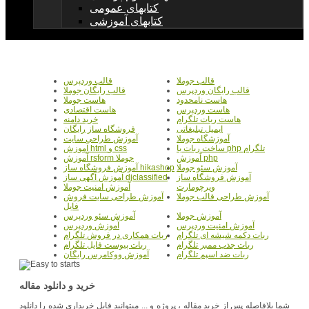
کتابهای عمومی
کتابهای آموزشی
قالب جوملا
قالب وردپرس
قالب رایگان وردپرس
قالب رایگان جوملا
هاست نامحدود
هاست جوملا
هاست وردپرس
هاست اقتصادی
هاست ربات تلگرام
خرید دامنه
ایمیل تبلیغاتی
فروشگاه ساز رایگان
آموزشگاه جوملا
آموزش طراحی سایت
ساخت ربات با php تلگرام
آموزش html و css
آموزش php
آموزش rsform جوملا
آموزش سئو جوملا
آموزش فروشگاه ساز hikashop
آموزش فروشگاه ساز
آموزش آگهی ساز djclassified
ویرچومارت
آموزش امنیت جوملا
آموزش طراحی قالب جوملا
آموزش طراحی سایت فروش
فایل
آموزش جوملا
آموزش سئو وردپرس
آموزش امنیت وردپرس
آموزش وردپرس
ربات دکمه شیشه ای تلگرام
ربات همکاری در فروش تلگرام
ربات جذب ممبر تلگرام
ربات پیوست فایل تلگرام
ربات ضد اسپم تلگرام
آموزش ووکامرس رایگان
خرید و دانلود مقاله
شما بلافاصله پس از خرید مقاله ، پروژه و ... میتوانید فایل خریداری شده را دانلود