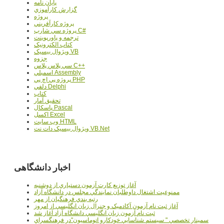
پایان نامه
گزارش کارآموزي
پروژه
پروژه کارآفريني
پروژه سي شارپ C#
ترجمه و پاورپوينت
کتاب الکترونيک
ويژوال بيسيک VB
جزوه
سي پلاس پلاس C++
اسمبلي Assembly
پروژه پي اچ پي PHP
دلفي Delphi
کتاب
تحقيق آمار
پاسکال Pascal
اکسل Excel
وب سايت HTML
ويژوال بيسيک دات نت VB.Net
اخبار دانشگاهی
آغاز توزيع کارت آزمون دستياري از دوشنبه
ممنوعيت اشتغال داوطلبان نمايندگي مجلس در دانشگاه آزاد
رتبه بندي فرهنگيان از مهر
آغاز ثبت نام آزمون آکادميک و جنرال زبان انگليسي از امروز
ثبت نام آزمون زبان انگليسي دانشگاه آزاد آغاز شد
سمينار تخصصي " سيستم شناسايي خودکارو اتوماسيون"در فرهنگسراي