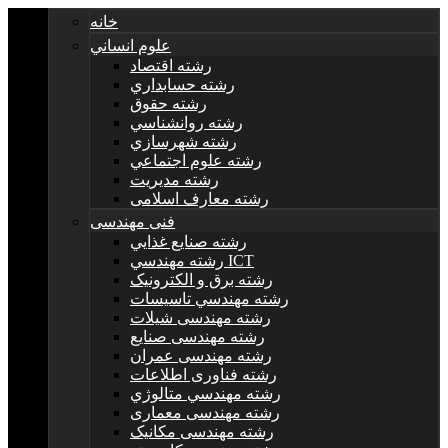
خانه
علوم انساني
رشته اقتصاد
رشته حسابداري
رشته حقوق
رشته روانشناسي
رشته شهرسازي
رشته علوم اجتماعي
رشته مديريت
رشته معارف اسلامی
فنی مهندسی
رشته صنايع غذايي
رشته مهندسي ICT
رشته برق و الکترونيک
رشته مهندسي تاسيسات
رشته مهندسی شیلات
رشته مهندسی صنایع
رشته مهندسی عمران
رشته فناوری اطلاعات
رشته مهندسي متالوژي
رشته مهندسی معماری
رشته مهندسی مکانیک