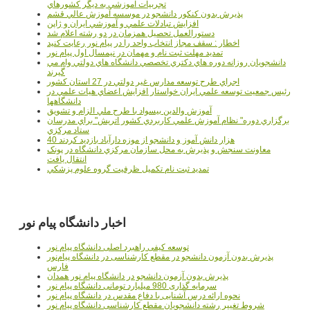
تجربيات آموزشي به ديگر کشورهاي
پذيرش بدون کنکور دانشجو در موسسه آموزش عالي قشم
افزايش تبادلات علمي و آموزشي ايران و ژاپن
دستورالعمل تحصیل همزمان در دو رشته اعلام شد
اخطار : سقف مجاز انتخاب واحد را در پیام نور رعایت کنید
تمدید مهلت ثبت نام و مهمان در نیمسال اول پیام نور
دانشجويان روزانه دوره هاي دكتري تخصصي دانشگاه هاي دولتي وام مي
گيرند
اجراي طرح توسعه مدارس غير دولتي در 27 استان کشور
رئيس جمعيت توسعه علمي ايران خواستار افزايش اعضاي هيات علمي در
دانشگاهها
آموزش والدين بيسواد با طرح ملي الزام و تشويق
برگزاري دوره" نظام آموزش علمي كاربردي كشور اتريش" براي مدرسان
ستاد مرکزي
40 هزار دانش آموز و دانشجو از موزه دارآباد بازديد کردند
معاونت سنجش و پذيرش به محل سازمان مرکزي دانشگاه در پونک
انتقال يافت
تمديد ثبت نام تکميل ظرفيت گروه علوم پزشکي
اخبار دانشگاه پیام نور
توسعه کیفی راهبرد اصلی دانشگاه پیام نور
پذیرش بدون آزمون دانشجو در مقطع کارشناسی در دانشگاه پیام‌نور
فارس
پذیرش بدون آزمون دانشجو در دانشگاه پیام نور همدان
سرمایه گذاری 980 میلیارد تومانی دانشگاه پیام نور
نحوه ارائه درس آشنایی با دفاع مقدس در دانشگاه پیام نور
شروط تغییر رشته دانشجویان مقطع کارشناسی دانشگاه پیام نور